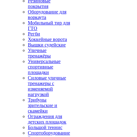
Резиновые
покрытия
Оборудование для
воркаута
Мобильный тир для
ГТО
Регби
Хоккейные ворота
Вышки судейские
Уличные
тренажёры
Универсальные
спортивные
площадки
Силовые уличные
тренажеры с
изменяемой
нагрузкой
Трибуны
зрительские и
скамейки
Ограждения для
детских площадок
Большой теннис
Спортоборудование