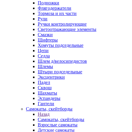
Подножки
Флягодержатели
Тормоза и их части
Рули
Ручки контролирующие
Светоотражающие элементы
Смазки
Шифтеры
Хомуты подседельные
Цепи
Седла
Шлем д/велосипедистов
Шлемы
Штыри подседельные
Эксцентрики
Падел
Сквош
Шахматы
Эспандеры
Гантели
Самокаты, скейтборды
Назад
Самокаты, скейтборды
Взрослые самокаты
Детские самокаты