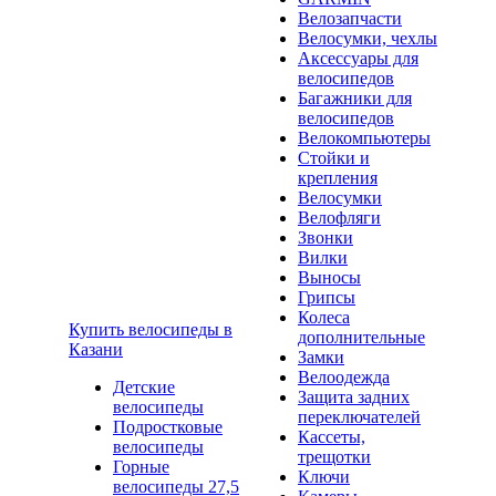
Велозапчасти
Велосумки, чехлы
Аксессуары для
велосипедов
Багажники для
велосипедов
Велокомпьютеры
Стойки и
крепления
Велосумки
Велофляги
Звонки
Вилки
Выносы
Грипсы
Колеса
Купить велосипеды в
дополнительные
Казани
Замки
Велоодежда
Детские
Защита задних
велосипеды
переключателей
Подростковые
Кассеты,
велосипеды
трещотки
Горные
Ключи
велосипеды 27,5