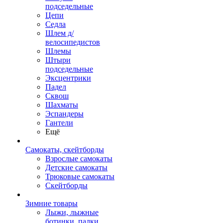
подседельные
Цепи
Седла
Шлем д/
велосипедистов
Шлемы
Штыри
подседельные
Эксцентрики
Падел
Сквош
Шахматы
Эспандеры
Гантели
Ещё
Самокаты, скейтборды
Взрослые самокаты
Детские самокаты
Трюковые самокаты
Скейтборды
Зимние товары
Лыжи, лыжные
ботинки, палки