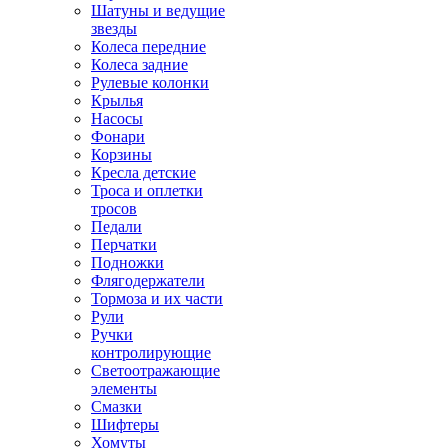
Шатуны и ведущие
звезды
Колеса передние
Колеса задние
Рулевые колонки
Крылья
Насосы
Фонари
Корзины
Кресла детские
Троса и оплетки
тросов
Педали
Перчатки
Подножки
Флягодержатели
Тормоза и их части
Рули
Ручки
контролирующие
Светоотражающие
элементы
Смазки
Шифтеры
Хомуты