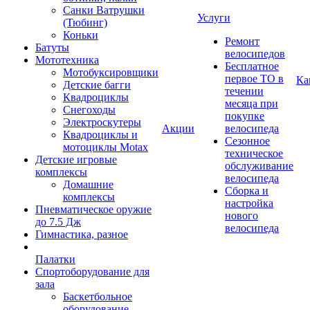
Санки Ватрушки
Услуги
(Тюбинг)
Коньки
Ремонт
Батуты
велосипедов
Мототехника
Бесплатное
Мотобуксировщики
первое ТО в
Ка
Детские багги
течении
Квадроциклы
месяца при
Снегоходы
покупке
Электроскутеры
Акции
велосипеда
Квадроциклы и
Сезонное
мотоциклы Motax
техническое
Детские игровые
обслуживание
комплексы
велосипеда
Домашние
Сборка и
комплексы
настройка
Пневматическое оружие
нового
до 7.5 Дж
велосипеда
Гимнастика, разное
Палатки
Спортоборудование для
зала
Баскетбольное
оборудование