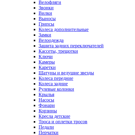
Велофляги
Звонки
Вилки
Выносы
Грипсы
Колеса дополнительные
Замки
Велоодежда
Защита задних переключателей
Кассеты, трещотки
Ключи
Камеры
Каретки
Шатуны и ведущие звезды
Колеса передние
Колеса задние
Рулевые колонки
Крылья
Насосы
Фонари
Корзины
Кресла детские
Троса и оплетки тросов
Педали
Перчатки