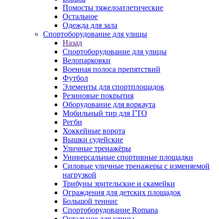
Помосты тяжелоатлетические
Остальное
Одежда для зала
Спортоборудование для улицы
Назад
Спортоборудование для улицы
Велопарковки
Военная полоса препятствий
Футбол
Элементы для спортплощадок
Резиновые покрытия
Оборудование для воркаута
Мобильный тир для ГТО
Регби
Хоккейные ворота
Вышки судейские
Уличные тренажёры
Универсальные спортивные площадки
Силовые уличные тренажеры с изменяемой
нагрузкой
Трибуны зрительские и скамейки
Ограждения для детских площадок
Большой теннис
Спортоборудование Romana
Остальное для улицы