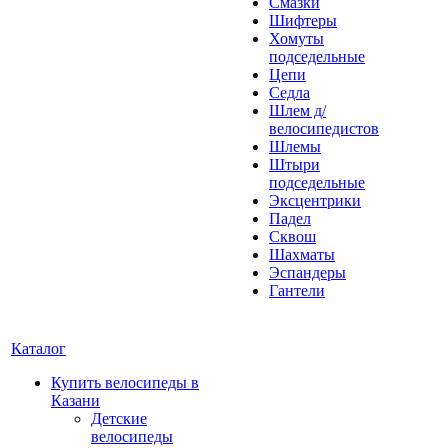
Смазки
Шифтеры
Хомуты
подседельные
Цепи
Седла
Шлем д/
велосипедистов
Шлемы
Штыри
подседельные
Эксцентрики
Падел
Сквош
Шахматы
Эспандеры
Гантели
Каталог
Купить велосипеды в
Казани
Детские
велосипеды