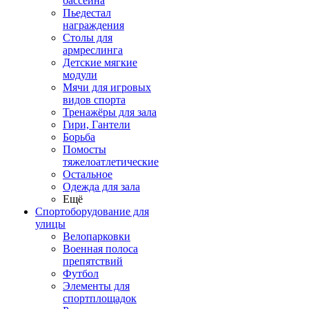
бассейна
Пьедестал
награждения
Столы для
армреслинга
Детские мягкие
модули
Мячи для игровых
видов спорта
Тренажёры для зала
Гири, Гантели
Борьба
Помосты
тяжелоатлетические
Остальное
Одежда для зала
Ещё
Спортоборудование для
улицы
Велопарковки
Военная полоса
препятствий
Футбол
Элементы для
спортплощадок