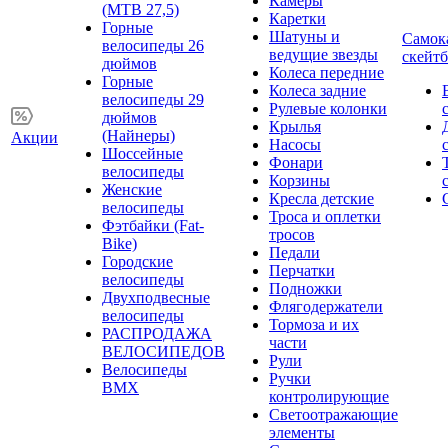
Камеры
(MTB 27,5)
Каретки
Горные
Шатуны и
Самок
велосипеды 26
ведущие звезды
скейт
дюймов
Колеса передние
Горные
Колеса задние
велосипеды 29
Рулевые колонки
дюймов
Крылья
(Найнеры)
Акции
Насосы
Шоссейные
Фонари
велосипеды
Корзины
Женские
Кресла детские
велосипеды
Троса и оплетки
Фэтбайки (Fat-
тросов
Bike)
Педали
Городские
Перчатки
велосипеды
Подножки
Двухподвесные
Флягодержатели
велосипеды
Тормоза и их
РАСПРОДАЖА
части
ВЕЛОСИПЕДОВ
Рули
Велосипеды
Ручки
BMX
контролирующие
Светоотражающие
элементы