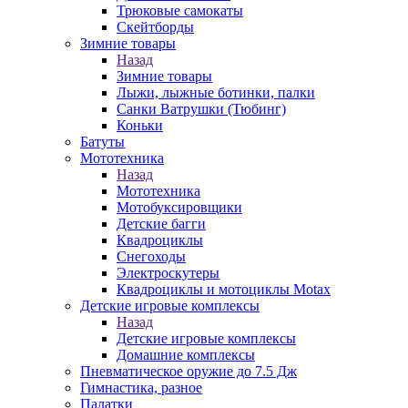
Трюковые самокаты
Скейтборды
Зимние товары
Назад
Зимние товары
Лыжи, лыжные ботинки, палки
Санки Ватрушки (Тюбинг)
Коньки
Батуты
Мототехника
Назад
Мототехника
Мотобуксировщики
Детские багги
Квадроциклы
Снегоходы
Электроскутеры
Квадроциклы и мотоциклы Motax
Детские игровые комплексы
Назад
Детские игровые комплексы
Домашние комплексы
Пневматическое оружие до 7.5 Дж
Гимнастика, разное
Палатки