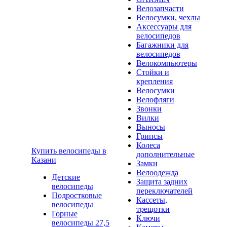
Велозапчасти
Велосумки, чехлы
Аксессуары для
велосипедов
Багажники для
велосипедов
Велокомпьютеры
Стойки и
крепления
Велосумки
Велофляги
Звонки
Вилки
Выносы
Грипсы
Колеса
Купить велосипеды в
дополнительные
Казани
Замки
Велоодежда
Детские
Защита задних
велосипеды
переключателей
Подростковые
Кассеты,
велосипеды
трещотки
Горные
Ключи
велосипеды 27,5