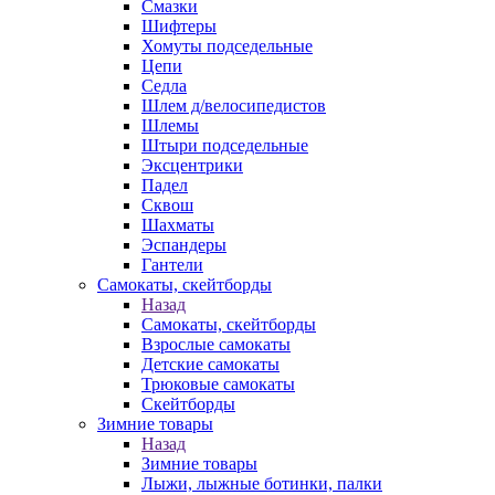
Смазки
Шифтеры
Хомуты подседельные
Цепи
Седла
Шлем д/велосипедистов
Шлемы
Штыри подседельные
Эксцентрики
Падел
Сквош
Шахматы
Эспандеры
Гантели
Самокаты, скейтборды
Назад
Самокаты, скейтборды
Взрослые самокаты
Детские самокаты
Трюковые самокаты
Скейтборды
Зимние товары
Назад
Зимние товары
Лыжи, лыжные ботинки, палки