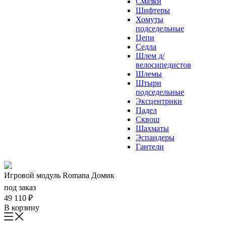
Смазки
Шифтеры
Хомуты
подседельные
Цепи
Седла
Шлем д/
велосипедистов
Шлемы
Штыри
подседельные
Эксцентрики
Падел
Сквош
Шахматы
Эспандеры
Гантели
Игровой модуль Romana Домик
под заказ
49 110
₽
В корзину