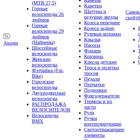
Камеры
(MTB 27,5)
Каретки
Горные
Шатуны и
Самок
велосипеды 26
ведущие звезды
скейт
дюймов
Колеса передние
Горные
Колеса задние
велосипеды 29
Рулевые колонки
дюймов
Крылья
(Найнеры)
Акции
Насосы
Шоссейные
Фонари
велосипеды
Корзины
Женские
Кресла детские
велосипеды
Троса и оплетки
Фэтбайки (Fat-
тросов
Bike)
Педали
Городские
Перчатки
велосипеды
Подножки
Двухподвесные
Флягодержатели
велосипеды
Тормоза и их
РАСПРОДАЖА
части
ВЕЛОСИПЕДОВ
Рули
Велосипеды
Ручки
BMX
контролирующие
Светоотражающие
элементы