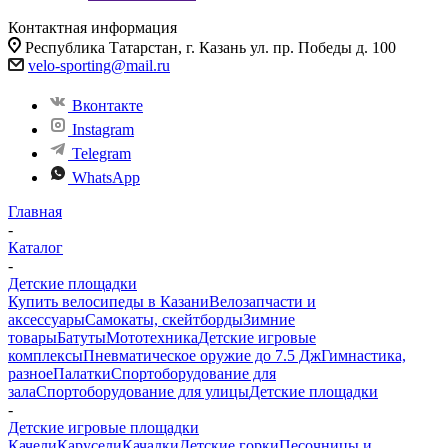
Контактная информация
Республика Татарстан, г. Казань ул. пр. Победы д. 100
velo-sporting@mail.ru
Вконтакте
Instagram
Telegram
WhatsApp
Главная
-
Каталог
-
Детские площадки
Купить велосипеды в Казани
Велозапчасти и
аксессуары
Самокаты, скейтборды
Зимние
товары
Батуты
Мототехника
Детские игровые
комплексы
Пневматическое оружие до 7.5 Дж
Гимнастика,
разное
Палатки
Спортоборудование для
зала
Спортоборудование для улицы
Детские площадки
-
Детские игровые площадки
Качели
Карусели
Качалки
Детские горки
Песочницы и