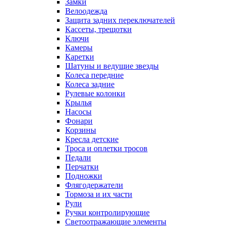
Замки
Велоодежда
Защита задних переключателей
Кассеты, трещотки
Ключи
Камеры
Каретки
Шатуны и ведущие звезды
Колеса передние
Колеса задние
Рулевые колонки
Крылья
Насосы
Фонари
Корзины
Кресла детские
Троса и оплетки тросов
Педали
Перчатки
Подножки
Флягодержатели
Тормоза и их части
Рули
Ручки контролирующие
Светоотражающие элементы