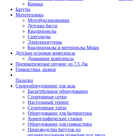
Коньки
Батуты
Мототехника
Мотобуксировщики
Детские багги
Квадроциклы
Снегоходы
Электроскутеры
Квадроциклы и мотоциклы Motax
Детские игровые комплексы
Домашние комплексы
Пневматическое оружие до 7.5 Дж
Гимнастика, разное
Палатки
Спортоборудование для зала
Баскетбольное оборудование
Спортивные сетки
Настольный теннис
Спортивные табло
Оборудование для бадминтона
Хореографические станки
Оборудование для гимнастики
Производство батутов по
индивидуальным размерам под заказ