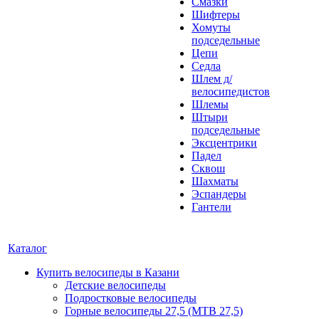
Смазки
Шифтеры
Хомуты
подседельные
Цепи
Седла
Шлем д/
велосипедистов
Шлемы
Штыри
подседельные
Эксцентрики
Падел
Сквош
Шахматы
Эспандеры
Гантели
Каталог
Купить велосипеды в Казани
Детские велосипеды
Подростковые велосипеды
Горные велосипеды 27,5 (MTB 27,5)