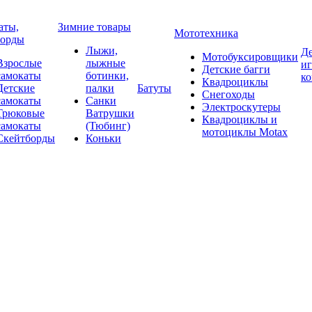
аты,
Зимние товары
Мототехника
борды
Лыжи,
Де
Мотобуксировщики
Взрослые
лыжные
и
Детские багги
самокаты
ботинки,
к
Квадроциклы
Детские
палки
Батуты
Снегоходы
самокаты
Санки
Электроскутеры
Трюковые
Ватрушки
Квадроциклы и
самокаты
(Тюбинг)
мотоциклы Motax
Скейтборды
Коньки