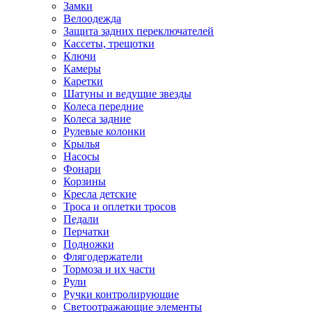
Замки
Велоодежда
Защита задних переключателей
Кассеты, трещотки
Ключи
Камеры
Каретки
Шатуны и ведущие звезды
Колеса передние
Колеса задние
Рулевые колонки
Крылья
Насосы
Фонари
Корзины
Кресла детские
Троса и оплетки тросов
Педали
Перчатки
Подножки
Флягодержатели
Тормоза и их части
Рули
Ручки контролирующие
Светоотражающие элементы