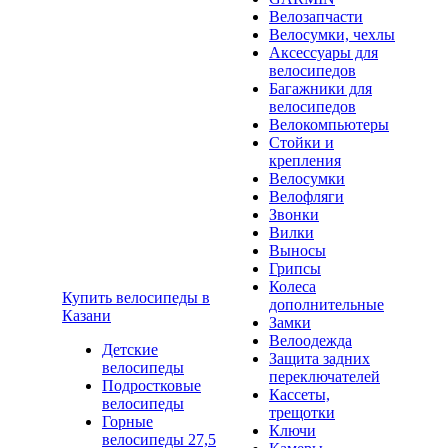
Велозапчасти
Велосумки, чехлы
Аксессуары для
велосипедов
Багажники для
велосипедов
Велокомпьютеры
Стойки и
крепления
Велосумки
Велофляги
Звонки
Вилки
Выносы
Грипсы
Колеса
Купить велосипеды в
дополнительные
Казани
Замки
Велоодежда
Детские
Защита задних
велосипеды
переключателей
Подростковые
Кассеты,
велосипеды
трещотки
Горные
Ключи
велосипеды 27,5