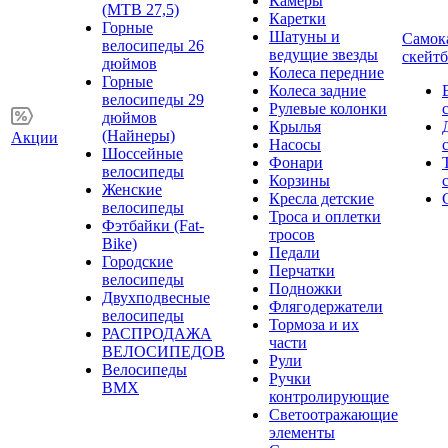
Камеры
(MTB 27,5)
Каретки
Горные
Шатуны и
Самок
велосипеды 26
ведущие звезды
скейт
дюймов
Колеса передние
Горные
Колеса задние
велосипеды 29
Рулевые колонки
дюймов
Крылья
(Найнеры)
Акции
Насосы
Шоссейные
Фонари
велосипеды
Корзины
Женские
Кресла детские
велосипеды
Троса и оплетки
Фэтбайки (Fat-
тросов
Bike)
Педали
Городские
Перчатки
велосипеды
Подножки
Двухподвесные
Флягодержатели
велосипеды
Тормоза и их
РАСПРОДАЖА
части
ВЕЛОСИПЕДОВ
Рули
Велосипеды
Ручки
BMX
контролирующие
Светоотражающие
элементы