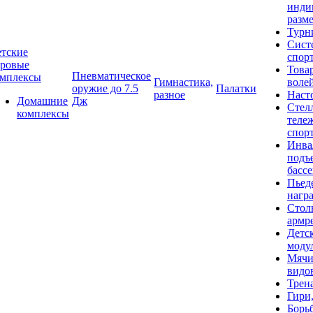
инди
разме
Турн
Сист
тские
спор
гровые
Това
Пневматическое
омплексы
Гимнастика,
воле
оружие до 7.5
Палатки
разное
Наст
Домашние
Дж
Стел
комплексы
теле
спор
Инва
подъ
басс
Пьед
нагр
Стол
армр
Детс
моду
Мячи
видо
Трен
Гири
Борь