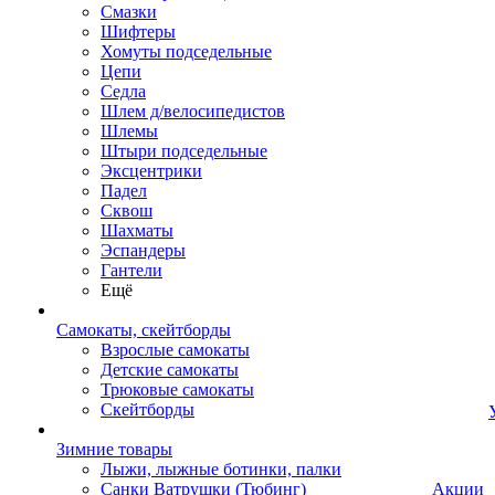
Смазки
Шифтеры
Хомуты подседельные
Цепи
Седла
Шлем д/велосипедистов
Шлемы
Штыри подседельные
Эксцентрики
Падел
Сквош
Шахматы
Эспандеры
Гантели
Ещё
Самокаты, скейтборды
Взрослые самокаты
Детские самокаты
Трюковые самокаты
Скейтборды
Зимние товары
Лыжи, лыжные ботинки, палки
Санки Ватрушки (Тюбинг)
Акции