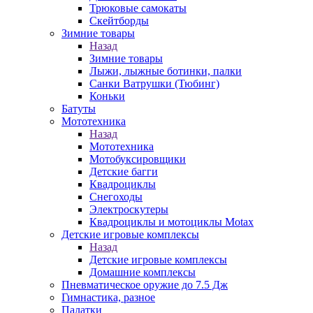
Трюковые самокаты
Скейтборды
Зимние товары
Назад
Зимние товары
Лыжи, лыжные ботинки, палки
Санки Ватрушки (Тюбинг)
Коньки
Батуты
Мототехника
Назад
Мототехника
Мотобуксировщики
Детские багги
Квадроциклы
Снегоходы
Электроскутеры
Квадроциклы и мотоциклы Motax
Детские игровые комплексы
Назад
Детские игровые комплексы
Домашние комплексы
Пневматическое оружие до 7.5 Дж
Гимнастика, разное
Палатки