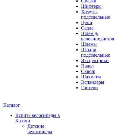
Смазки
Шифтеры
Хомуты
подседельные
Цепи
Седла
Шлем д/
велосипедистов
Шлемы
Штыри
подседельные
Эксцентрики
Падел
Сквош
Шахматы
Эспандеры
Гантели
Каталог
Купить велосипеды в
Казани
Детские
велосипеды