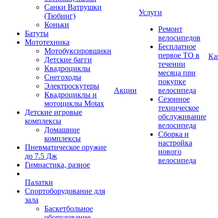
Санки Ватрушки
Услуги
(Тюбинг)
Коньки
Ремонт
Батуты
велосипедов
Мототехника
Бесплатное
Мотобуксировщики
первое ТО в
Ка
Детские багги
течении
Квадроциклы
месяца при
Снегоходы
покупке
Электроскутеры
Акции
велосипеда
Квадроциклы и
Сезонное
мотоциклы Motax
техническое
Детские игровые
обслуживание
комплексы
велосипеда
Домашние
Сборка и
комплексы
настройка
Пневматическое оружие
нового
до 7.5 Дж
велосипеда
Гимнастика, разное
Палатки
Спортоборудование для
зала
Баскетбольное
оборудование