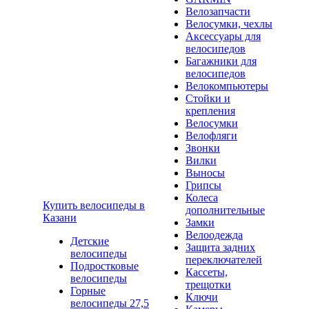
Велозапчасти
Велосумки, чехлы
Аксессуары для
велосипедов
Багажники для
велосипедов
Велокомпьютеры
Стойки и
крепления
Велосумки
Велофляги
Звонки
Вилки
Выносы
Грипсы
Колеса
Купить велосипеды в
дополнительные
Казани
Замки
Велоодежда
Детские
Защита задних
велосипеды
переключателей
Подростковые
Кассеты,
велосипеды
трещотки
Горные
Ключи
велосипеды 27,5