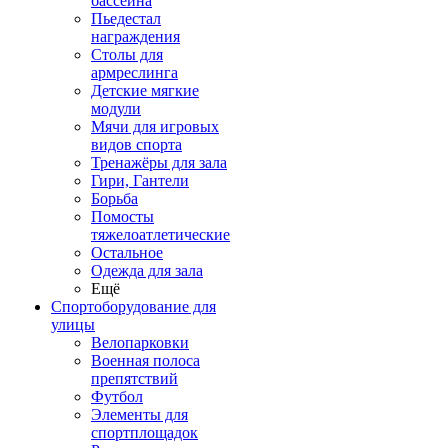
бассейна
Пьедестал
награждения
Столы для
армреслинга
Детские мягкие
модули
Мячи для игровых
видов спорта
Тренажёры для зала
Гири, Гантели
Борьба
Помосты
тяжелоатлетические
Остальное
Одежда для зала
Ещё
Спортоборудование для
улицы
Велопарковки
Военная полоса
препятствий
Футбол
Элементы для
спортплощадок