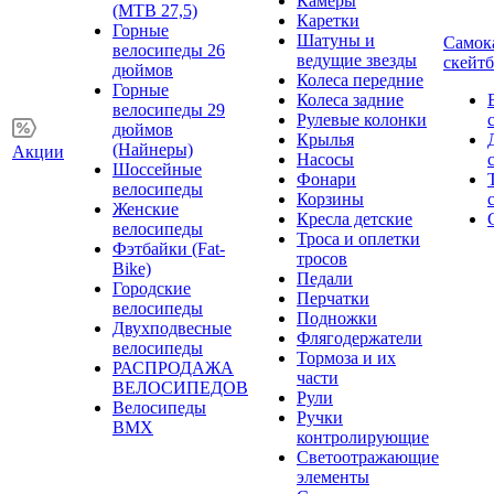
Камеры
(MTB 27,5)
Каретки
Горные
Шатуны и
Самок
велосипеды 26
ведущие звезды
скейт
дюймов
Колеса передние
Горные
Колеса задние
велосипеды 29
Рулевые колонки
дюймов
Крылья
(Найнеры)
Акции
Насосы
Шоссейные
Фонари
велосипеды
Корзины
Женские
Кресла детские
велосипеды
Троса и оплетки
Фэтбайки (Fat-
тросов
Bike)
Педали
Городские
Перчатки
велосипеды
Подножки
Двухподвесные
Флягодержатели
велосипеды
Тормоза и их
РАСПРОДАЖА
части
ВЕЛОСИПЕДОВ
Рули
Велосипеды
Ручки
BMX
контролирующие
Светоотражающие
элементы