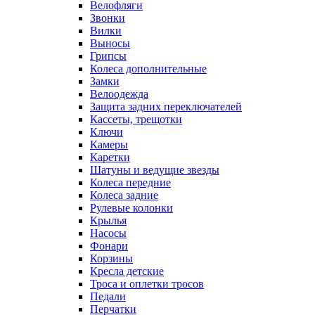
Велофляги
Звонки
Вилки
Выносы
Грипсы
Колеса дополнительные
Замки
Велоодежда
Защита задних переключателей
Кассеты, трещотки
Ключи
Камеры
Каретки
Шатуны и ведущие звезды
Колеса передние
Колеса задние
Рулевые колонки
Крылья
Насосы
Фонари
Корзины
Кресла детские
Троса и оплетки тросов
Педали
Перчатки