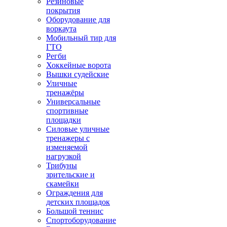
Резиновые
покрытия
Оборудование для
воркаута
Мобильный тир для
ГТО
Регби
Хоккейные ворота
Вышки судейские
Уличные
тренажёры
Универсальные
спортивные
площадки
Силовые уличные
тренажеры с
изменяемой
нагрузкой
Трибуны
зрительские и
скамейки
Ограждения для
детских площадок
Большой теннис
Спортоборудование