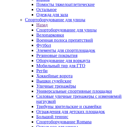
Помосты тяжелоатлетические
Остальное
Одежда для зала
Спортоборудование для улицы
Назад
Спортоборудование для улицы
Велопарковки
Военная полоса препятствий
Футбол
Элементы для спортплощадок
Резиновые покрытия
Оборудование для воркаута
Мобильный тир для ГТО
Регби
Хоккейные ворота
Вышки судейские
Уличные тренажёры
Универсальные спортивные площадки
Силовые уличные тренажеры с изменяемой
нагрузкой
Трибуны зрительские и скамейки
Ограждения для детских площадок
Большой теннис
Спортоборудование Romana
Остальное для улицы