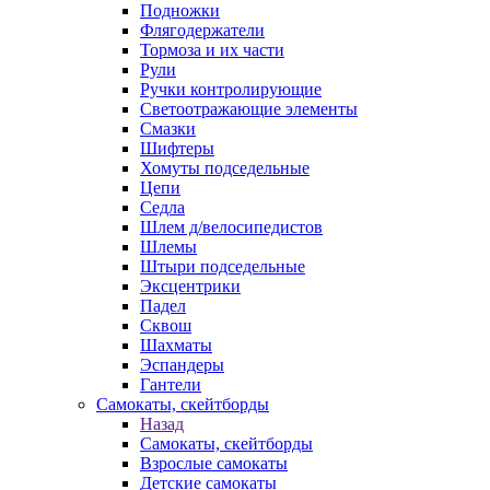
Подножки
Флягодержатели
Тормоза и их части
Рули
Ручки контролирующие
Светоотражающие элементы
Смазки
Шифтеры
Хомуты подседельные
Цепи
Седла
Шлем д/велосипедистов
Шлемы
Штыри подседельные
Эксцентрики
Падел
Сквош
Шахматы
Эспандеры
Гантели
Самокаты, скейтборды
Назад
Самокаты, скейтборды
Взрослые самокаты
Детские самокаты