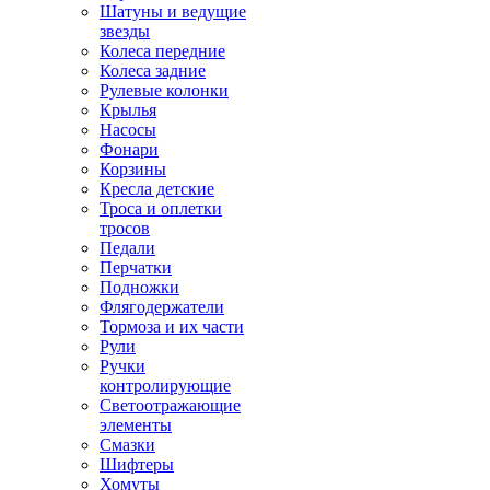
Шатуны и ведущие
звезды
Колеса передние
Колеса задние
Рулевые колонки
Крылья
Насосы
Фонари
Корзины
Кресла детские
Троса и оплетки
тросов
Педали
Перчатки
Подножки
Флягодержатели
Тормоза и их части
Рули
Ручки
контролирующие
Светоотражающие
элементы
Смазки
Шифтеры
Хомуты