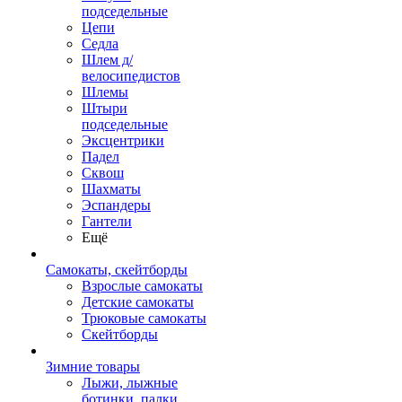
подседельные
Цепи
Седла
Шлем д/
велосипедистов
Шлемы
Штыри
подседельные
Эксцентрики
Падел
Сквош
Шахматы
Эспандеры
Гантели
Ещё
Самокаты, скейтборды
Взрослые самокаты
Детские самокаты
Трюковые самокаты
Скейтборды
Зимние товары
Лыжи, лыжные
ботинки, палки