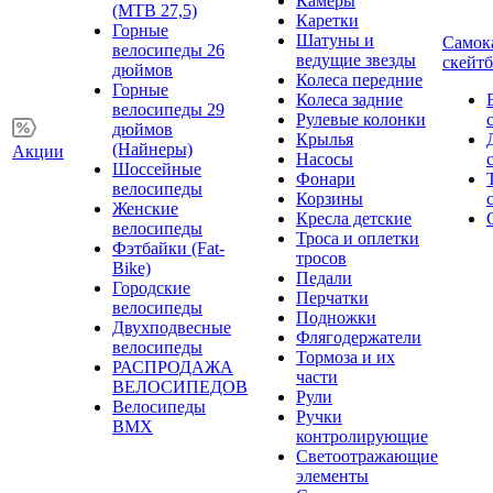
Камеры
(MTB 27,5)
Каретки
Горные
Шатуны и
Самок
велосипеды 26
ведущие звезды
скейт
дюймов
Колеса передние
Горные
Колеса задние
велосипеды 29
Рулевые колонки
дюймов
Крылья
(Найнеры)
Акции
Насосы
Шоссейные
Фонари
велосипеды
Корзины
Женские
Кресла детские
велосипеды
Троса и оплетки
Фэтбайки (Fat-
тросов
Bike)
Педали
Городские
Перчатки
велосипеды
Подножки
Двухподвесные
Флягодержатели
велосипеды
Тормоза и их
РАСПРОДАЖА
части
ВЕЛОСИПЕДОВ
Рули
Велосипеды
Ручки
BMX
контролирующие
Светоотражающие
элементы