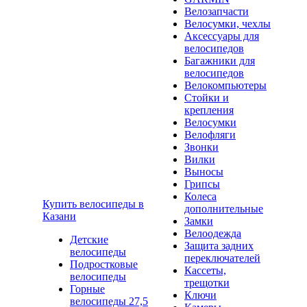
Велозапчасти
Велосумки, чехлы
Аксессуары для
велосипедов
Багажники для
велосипедов
Велокомпьютеры
Стойки и
крепления
Велосумки
Велофляги
Звонки
Вилки
Выносы
Грипсы
Колеса
Купить велосипеды в
дополнительные
Казани
Замки
Велоодежда
Детские
Защита задних
велосипеды
переключателей
Подростковые
Кассеты,
велосипеды
трещотки
Горные
Ключи
велосипеды 27,5