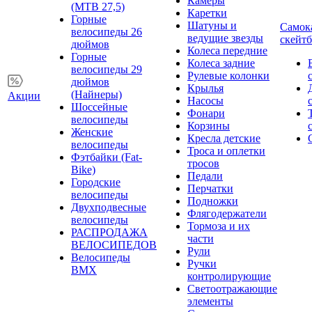
Камеры
(MTB 27,5)
Каретки
Горные
Шатуны и
Самок
велосипеды 26
ведущие звезды
скейт
дюймов
Колеса передние
Горные
Колеса задние
велосипеды 29
Рулевые колонки
дюймов
Крылья
(Найнеры)
Акции
Насосы
Шоссейные
Фонари
велосипеды
Корзины
Женские
Кресла детские
велосипеды
Троса и оплетки
Фэтбайки (Fat-
тросов
Bike)
Педали
Городские
Перчатки
велосипеды
Подножки
Двухподвесные
Флягодержатели
велосипеды
Тормоза и их
РАСПРОДАЖА
части
ВЕЛОСИПЕДОВ
Рули
Велосипеды
Ручки
BMX
контролирующие
Светоотражающие
элементы