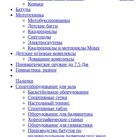
Коньки
Батуты
Мототехника
Мотобуксировщики
Детские багги
Квадроциклы
Снегоходы
Электроскутеры
Квадроциклы и мотоциклы Motax
Детские игровые комплексы
Домашние комплексы
Пневматическое оружие до 7.5 Дж
Гимнастика, разное
Палатки
Спортоборудование для зала
Баскетбольное оборудование
Спортивные сетки
Настольный теннис
Спортивные табло
Оборудование для бадминтона
Хореографические станки
Оборудование для гимнастики
Производство батутов по
индивидуальным размерам под заказ