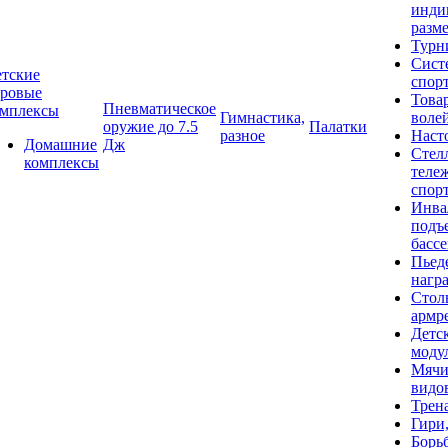
инди
разме
Турн
Сист
тские
спор
гровые
Това
Пневматическое
омплексы
Гимнастика,
воле
оружие до 7.5
Палатки
разное
Наст
Домашние
Дж
Стел
комплексы
теле
спор
Инва
подъ
басс
Пьед
нагр
Стол
армр
Детс
моду
Мячи
видо
Трен
Гири
Борь