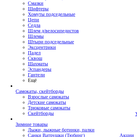
Смазки
Шифтеры
Хомуты подседельные
Цепи
Седла
Шлем д/велосипедистов
Шлемы
Штыри подседельные
Эксцентрики
Падел
Сквош
Шахматы
Эспандеры
Гантели
Ещё
Самокаты, скейтборды
Взрослые самокаты
Детские самокаты
Трюковые самокаты
Скейтборды
Зимние товары
Лыжи, лыжные ботинки, палки
Санки Ватрушки (Тюбинг)
Акции