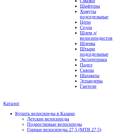
Смазки
Шифтеры
Хомуты
подседельные
Цепи
Седла
Шлем д/
велосипедистов
Шлемы
Штыри
подседельные
Эксцентрики
Падел
Сквош
Шахматы
Эспандеры
Гантели
Каталог
Купить велосипеды в Казани
Детские велосипеды
Подростковые велосипеды
Горные велосипеды 27,5 (MTB 27,5)