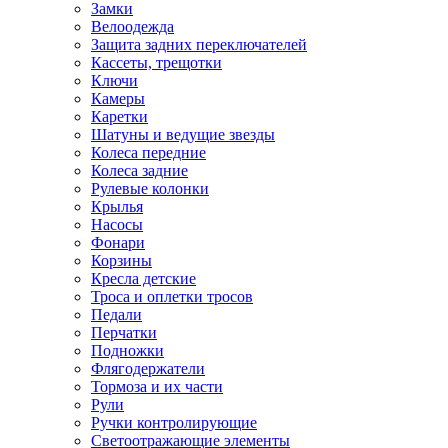
Замки
Велоодежда
Защита задних переключателей
Кассеты, трещотки
Ключи
Камеры
Каретки
Шатуны и ведущие звезды
Колеса передние
Колеса задние
Рулевые колонки
Крылья
Насосы
Фонари
Корзины
Кресла детские
Троса и оплетки тросов
Педали
Перчатки
Подножки
Флягодержатели
Тормоза и их части
Рули
Ручки контролирующие
Светоотражающие элементы