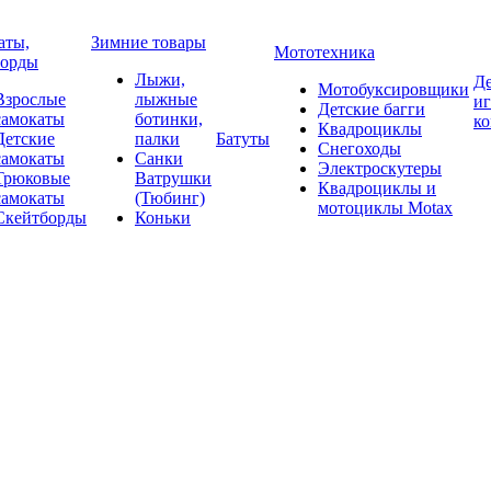
аты,
Зимние товары
Мототехника
борды
Лыжи,
Де
Мотобуксировщики
Взрослые
лыжные
и
Детские багги
самокаты
ботинки,
к
Квадроциклы
Детские
палки
Батуты
Снегоходы
самокаты
Санки
Электроскутеры
Трюковые
Ватрушки
Квадроциклы и
самокаты
(Тюбинг)
мотоциклы Motax
Скейтборды
Коньки