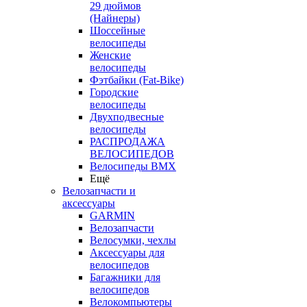
29 дюймов
(Найнеры)
Шоссейные
велосипеды
Женские
велосипеды
Фэтбайки (Fat-Bike)
Городские
велосипеды
Двухподвесные
велосипеды
РАСПРОДАЖА
ВЕЛОСИПЕДОВ
Велосипеды BMX
Ещё
Велозапчасти и
аксессуары
GARMIN
Велозапчасти
Велосумки, чехлы
Аксессуары для
велосипедов
Багажники для
велосипедов
Велокомпьютеры