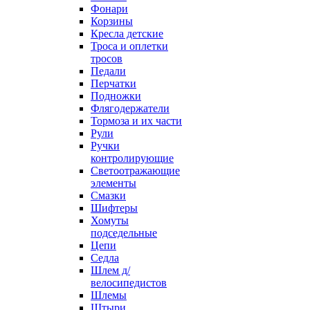
Фонари
Корзины
Кресла детские
Троса и оплетки
тросов
Педали
Перчатки
Подножки
Флягодержатели
Тормоза и их части
Рули
Ручки
контролирующие
Светоотражающие
элементы
Смазки
Шифтеры
Хомуты
подседельные
Цепи
Седла
Шлем д/
велосипедистов
Шлемы
Штыри