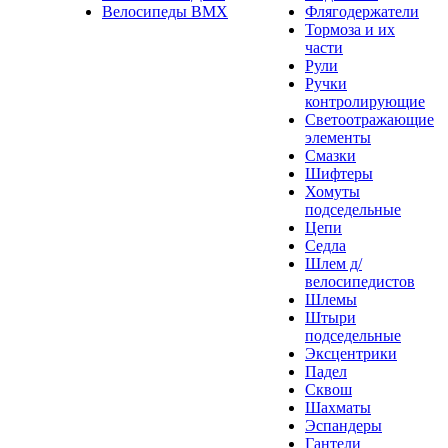
Велосипеды BMX
Флягодержатели
Тормоза и их
части
Рули
Ручки
контролирующие
Светоотражающие
элементы
Смазки
Шифтеры
Хомуты
подседельные
Цепи
Седла
Шлем д/
велосипедистов
Шлемы
Штыри
подседельные
Эксцентрики
Падел
Сквош
Шахматы
Эспандеры
Гантели