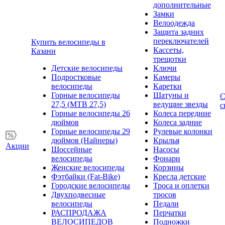
дополнительные
Замки
Велоодежда
Защита задних
переключателей
Купить велосипеды в
Кассеты,
Казани
трещотки
Детские велосипеды
Ключи
Подростковые
Камеры
велосипеды
Каретки
Горные велосипеды
Шатуны и
С
27,5 (MTB 27,5)
ведущие звезды
с
Горные велосипеды 26
Колеса передние
дюймов
Колеса задние
Горные велосипеды 29
Рулевые колонки
дюймов (Найнеры)
Крылья
Акции
Шоссейные
Насосы
велосипеды
Фонари
Женские велосипеды
Корзины
Фэтбайки (Fat-Bike)
Кресла детские
Городские велосипеды
Троса и оплетки
Двухподвесные
тросов
велосипеды
Педали
РАСПРОДАЖА
Перчатки
ВЕЛОСИПЕДОВ
Подножки