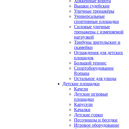
Хоккейные ворота
Вышки судейские
Уличные тренажёры
Универсальные
спортивные площадки
Силовые уличные
тренажеры с изменяемой
нагрузкой
Трибуны зрительские и
скамейки
Ограждения для детских
площадок
Большой теннис
Спортоборудование
Romana
Остальное для улицы
Детские площадки
Качели
Детские игровые
площадки
Карусели
Качалки
Детские горки
Песочницы и беседки
Игровое оборудование