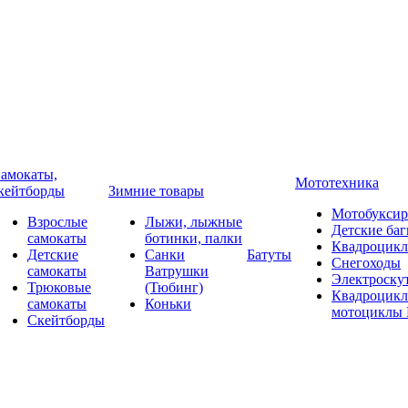
амокаты,
Мототехника
кейтборды
Зимние товары
Мотобукси
Взрослые
Лыжи, лыжные
Детские баг
самокаты
ботинки, палки
Квадроцик
Детские
Санки
Батуты
Снегоходы
самокаты
Ватрушки
Электроску
Трюковые
(Тюбинг)
Квадроцикл
самокаты
Коньки
мотоциклы 
Скейтборды