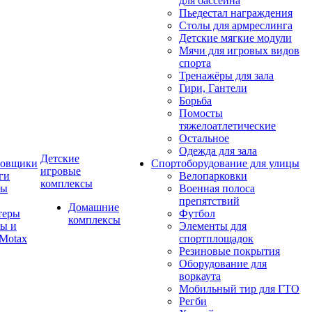
для бассейна
Пьедестал награждения
Столы для армреслинга
Детские мягкие модули
Мячи для игровых видов
спорта
Тренажёры для зала
Гири, Гантели
Борьба
Помосты
тяжелоатлетические
Остальное
Одежда для зала
Детские
ровщики
Спортоборудование для улицы
игровые
ги
Велопарковки
комплексы
лы
Военная полоса
препятствий
Домашние
теры
Футбол
комплексы
ы и
Элементы для
Motax
спортплощадок
Резиновые покрытия
Оборудование для
воркаута
Мобильный тир для ГТО
Регби