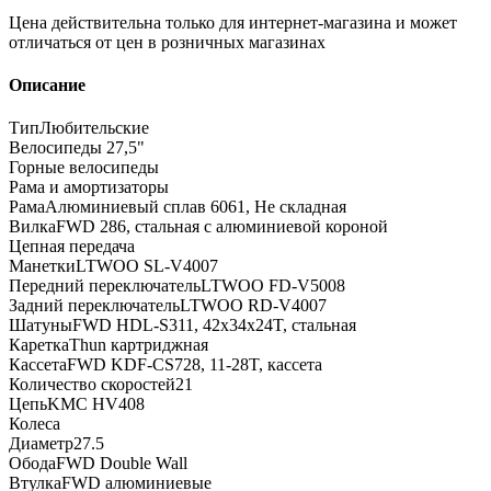
Цена действительна только для интернет-магазина и может
отличаться от цен в розничных магазинах
Описание
ТипЛюбительские
Велосипеды 27,5"
Горные велосипеды
Рама и амортизаторы
РамаАлюминиевый сплав 6061, Не складная
ВилкаFWD 286, стальная с алюминиевой короной
Цепная передача
МанеткиLTWOO SL-V4007
Передний переключательLTWOO FD-V5008
Задний переключательLTWOO RD-V4007
ШатуныFWD HDL-S311, 42x34x24T, стальная
КареткаThun картриджная
КассетаFWD KDF-CS728, 11-28T, кассета
Количество скоростей21
ЦепьKMC HV408
Колеса
Диаметр27.5
ОбодаFWD Double Wall
ВтулкаFWD алюминиевые