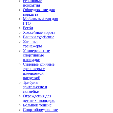
Резиновые
покрытия
Оборудование для
воркаута
Мобильный тир для
ГТО
Регби
Хоккейные ворота
Вышки судейские
Уличные
тренажёры
Универсальные
спортивные
площадки
Силовые уличные
тренажеры с
изменяемой
нагрузкой
Трибуны
зрительские и
скамейки
Ограждения для
детских площадок
Большой теннис
Спортоборудование