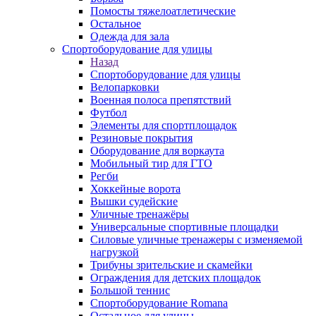
Помосты тяжелоатлетические
Остальное
Одежда для зала
Спортоборудование для улицы
Назад
Спортоборудование для улицы
Велопарковки
Военная полоса препятствий
Футбол
Элементы для спортплощадок
Резиновые покрытия
Оборудование для воркаута
Мобильный тир для ГТО
Регби
Хоккейные ворота
Вышки судейские
Уличные тренажёры
Универсальные спортивные площадки
Силовые уличные тренажеры с изменяемой
нагрузкой
Трибуны зрительские и скамейки
Ограждения для детских площадок
Большой теннис
Спортоборудование Romana
Остальное для улицы