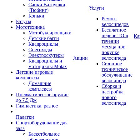
Санки Ватрушки
Услуги
(Тюбинг)
Коньки
Ремонт
Батуты
велосипедов
Мототехника
Бесплатное
Мотобуксировщики
первое ТО в
Ка
Детские багги
течении
Квадроциклы
месяца при
Снегоходы
покупке
Электроскутеры
Акции
велосипеда
Квадроциклы и
Сезонное
мотоциклы Motax
техническое
Детские игровые
обслуживание
комплексы
велосипеда
Домашние
Сборка и
комплексы
настройка
Пневматическое оружие
нового
до 7.5 Дж
велосипеда
Гимнастика, разное
Палатки
Спортоборудование для
зала
Баскетбольное
оборудование