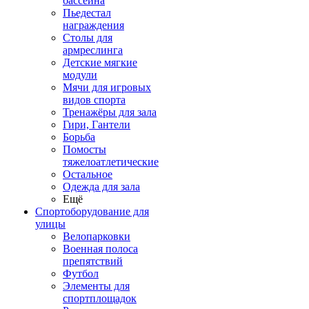
бассейна
Пьедестал
награждения
Столы для
армреслинга
Детские мягкие
модули
Мячи для игровых
видов спорта
Тренажёры для зала
Гири, Гантели
Борьба
Помосты
тяжелоатлетические
Остальное
Одежда для зала
Ещё
Спортоборудование для
улицы
Велопарковки
Военная полоса
препятствий
Футбол
Элементы для
спортплощадок