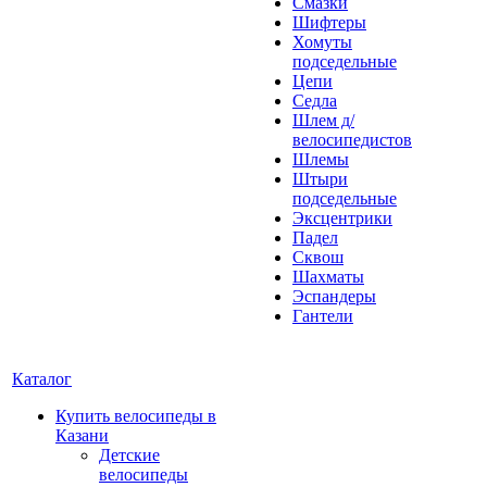
Смазки
Шифтеры
Хомуты
подседельные
Цепи
Седла
Шлем д/
велосипедистов
Шлемы
Штыри
подседельные
Эксцентрики
Падел
Сквош
Шахматы
Эспандеры
Гантели
Каталог
Купить велосипеды в
Казани
Детские
велосипеды