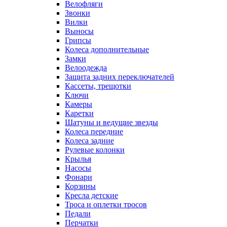
Велофляги
Звонки
Вилки
Выносы
Грипсы
Колеса дополнительные
Замки
Велоодежда
Защита задних переключателей
Кассеты, трещотки
Ключи
Камеры
Каретки
Шатуны и ведущие звезды
Колеса передние
Колеса задние
Рулевые колонки
Крылья
Насосы
Фонари
Корзины
Кресла детские
Троса и оплетки тросов
Педали
Перчатки