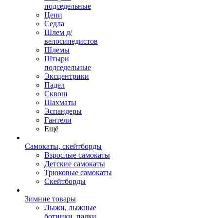
подседельные
Цепи
Седла
Шлем д/
велосипедистов
Шлемы
Штыри
подседельные
Эксцентрики
Падел
Сквош
Шахматы
Эспандеры
Гантели
Ещё
Самокаты, скейтборды
Взрослые самокаты
Детские самокаты
Трюковые самокаты
Скейтборды
Зимние товары
Лыжи, лыжные
ботинки, палки