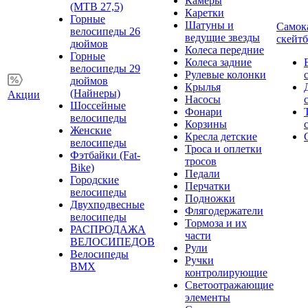
Камеры
(MTB 27,5)
Каретки
Горные
Шатуны и
Самок
велосипеды 26
ведущие звезды
скейт
дюймов
Колеса передние
Горные
Колеса задние
велосипеды 29
Рулевые колонки
дюймов
Крылья
(Найнеры)
Акции
Насосы
Шоссейные
Фонари
велосипеды
Корзины
Женские
Кресла детские
велосипеды
Троса и оплетки
Фэтбайки (Fat-
тросов
Bike)
Педали
Городские
Перчатки
велосипеды
Подножки
Двухподвесные
Флягодержатели
велосипеды
Тормоза и их
РАСПРОДАЖА
части
ВЕЛОСИПЕДОВ
Рули
Велосипеды
Ручки
BMX
контролирующие
Светоотражающие
элементы