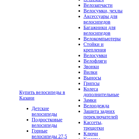
Велозапчасти
Велосумки, чехлы
Аксессуары для
велосипедов
Багажники для
велосипедов
Велокомпьютеры
Стойки и
крепления
Велосумки
Велофляги
Звонки
Вилки
Выносы
Грипсы
Колеса
Купить велосипеды в
дополнительные
Казани
Замки
Велоодежда
Детские
Защита задних
велосипеды
переключателей
Подростковые
Кассеты,
велосипеды
трещотки
Горные
Ключи
велосипеды 27,5