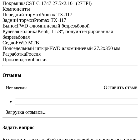
ПокрышкаCST C-1747 27.5x2.10" (27TPI)
Компоненты
Передний тормозPromax TX-117
Задний тормозPromax TX-117
ВыносFWD алюминиевый безрезьбовой
Рулевая колонкаKenli, 1 1/8'', полуинтегрированная
безрезьбовая
СедлоFWD MTB
Подседельный штырьFWD алюминиевый 27.2x350 мм
РазработкаРоссия
ПроизводствоРоссия
Отзывы
Оставить отзыв
Нет оценок
Загрузка отзывов...
Задать вопрос
Вы можете задать любой интересующий вас вопрос по товару