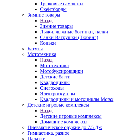
Трюковые самокаты
Скейтборды
Зимние товары
Назад
Зимние товары
Лыжи, лыжные ботинки, палки
Санки Ватрушки (Тюбинг)
Коньки
Батуты
Мототехника
Назад
Мототехника
Мотобуксировщики
Детские багги
Квадроциклы
Снегоходы
Электроскутеры
Квадроциклы и мотоциклы Motax
Детские игровые комплексы
Назад
Детские игровые комплексы
Домашние комплексы
Пневматическое оружие до 7.5 Дж
Гимнастика, разное
Палатки