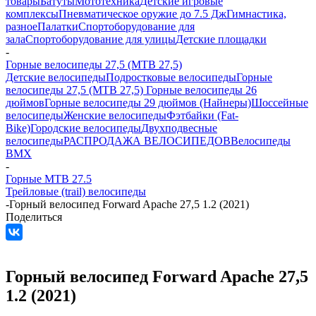
товары
Батуты
Мототехника
Детские игровые
комплексы
Пневматическое оружие до 7.5 Дж
Гимнастика,
разное
Палатки
Спортоборудование для
зала
Спортоборудование для улицы
Детские площадки
-
Горные велосипеды 27,5 (MTB 27,5)
Детские велосипеды
Подростковые велосипеды
Горные
велосипеды 27,5 (MTB 27,5)
Горные велосипеды 26
дюймов
Горные велосипеды 29 дюймов (Найнеры)
Шоссейные
велосипеды
Женские велосипеды
Фэтбайки (Fat-
Bike)
Городские велосипеды
Двухподвесные
велосипеды
РАСПРОДАЖА ВЕЛОСИПЕДОВ
Велосипеды
BMX
-
Горные MTB 27.5
Трейловые (trail) велосипеды
-
Горный велосипед Forward Apache 27,5 1.2 (2021)
Поделиться
Горный велосипед Forward Apache 27,5
1.2 (2021)