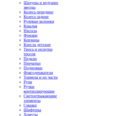
Шатуны и ведущие
звезды
Колеса передние
Колеса задние
Рулевые колонки
Крылья
Насосы
Фонари
Корзины
Кресла детские
Троса и оплетки
тросов
Педали
Перчатки
Подножки
Флягодержатели
Тормоза и их части
Рули
Ручки
контролирующие
Светоотражающие
элементы
Смазки
Шифтеры
Хомуты