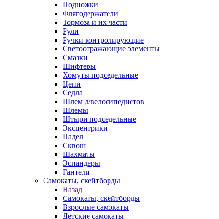
Подножки
Флягодержатели
Тормоза и их части
Рули
Ручки контролирующие
Светоотражающие элементы
Смазки
Шифтеры
Хомуты подседельные
Цепи
Седла
Шлем д/велосипедистов
Шлемы
Штыри подседельные
Эксцентрики
Падел
Сквош
Шахматы
Эспандеры
Гантели
Самокаты, скейтборды
Назад
Самокаты, скейтборды
Взрослые самокаты
Детские самокаты