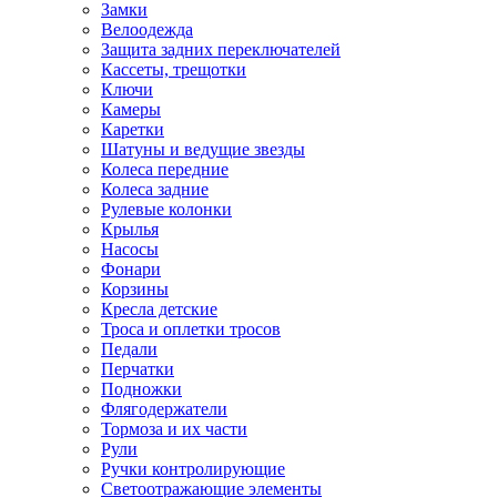
Замки
Велоодежда
Защита задних переключателей
Кассеты, трещотки
Ключи
Камеры
Каретки
Шатуны и ведущие звезды
Колеса передние
Колеса задние
Рулевые колонки
Крылья
Насосы
Фонари
Корзины
Кресла детские
Троса и оплетки тросов
Педали
Перчатки
Подножки
Флягодержатели
Тормоза и их части
Рули
Ручки контролирующие
Светоотражающие элементы