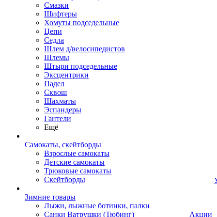
Смазки
Шифтеры
Хомуты подседельные
Цепи
Седла
Шлем д/велосипедистов
Шлемы
Штыри подседельные
Эксцентрики
Падел
Сквош
Шахматы
Эспандеры
Гантели
Ещё
Самокаты, скейтборды
Взрослые самокаты
Детские самокаты
Трюковые самокаты
Скейтборды
Зимние товары
Лыжи, лыжные ботинки, палки
Санки Ватрушки (Тюбинг)
Акции