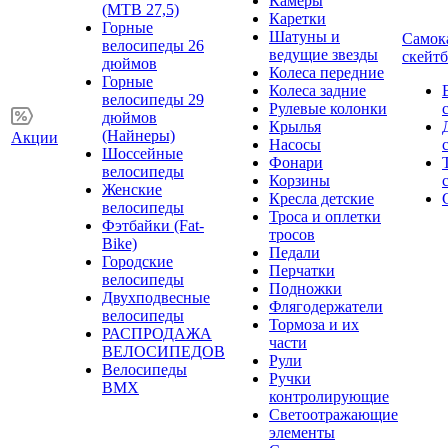
Камеры
(MTB 27,5)
Каретки
Горные
Шатуны и
Самок
велосипеды 26
ведущие звезды
скейт
дюймов
Колеса передние
Горные
Колеса задние
велосипеды 29
Рулевые колонки
дюймов
Крылья
(Найнеры)
Акции
Насосы
Шоссейные
Фонари
велосипеды
Корзины
Женские
Кресла детские
велосипеды
Троса и оплетки
Фэтбайки (Fat-
тросов
Bike)
Педали
Городские
Перчатки
велосипеды
Подножки
Двухподвесные
Флягодержатели
велосипеды
Тормоза и их
РАСПРОДАЖА
части
ВЕЛОСИПЕДОВ
Рули
Велосипеды
Ручки
BMX
контролирующие
Светоотражающие
элементы