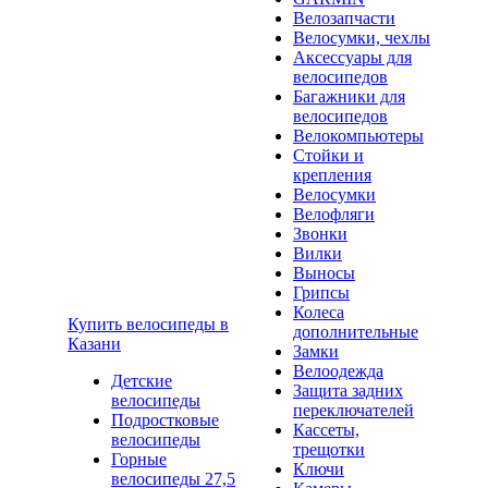
Велозапчасти
Велосумки, чехлы
Аксессуары для
велосипедов
Багажники для
велосипедов
Велокомпьютеры
Стойки и
крепления
Велосумки
Велофляги
Звонки
Вилки
Выносы
Грипсы
Колеса
Купить велосипеды в
дополнительные
Казани
Замки
Велоодежда
Детские
Защита задних
велосипеды
переключателей
Подростковые
Кассеты,
велосипеды
трещотки
Горные
Ключи
велосипеды 27,5