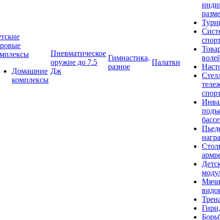
инди
разме
Турн
Сист
тские
спор
гровые
Това
Пневматическое
омплексы
Гимнастика,
воле
оружие до 7.5
Палатки
разное
Наст
Домашние
Дж
Стел
комплексы
теле
спор
Инва
подъ
басс
Пьед
нагр
Стол
армр
Детс
моду
Мячи
видо
Трен
Гири
Борь