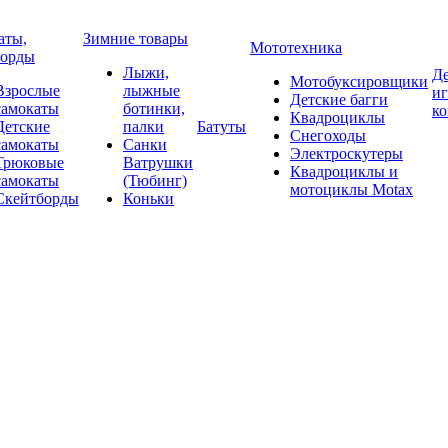
аты,
Зимние товары
Мототехника
борды
Лыжи,
Де
Мотобуксировщики
Взрослые
лыжные
и
Детские багги
самокаты
ботинки,
к
Квадроциклы
Детские
палки
Батуты
Снегоходы
самокаты
Санки
Электроскутеры
Трюковые
Ватрушки
Квадроциклы и
самокаты
(Тюбинг)
мотоциклы Motax
Скейтборды
Коньки