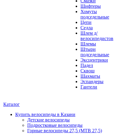
Смазки
Шифтеры
Хомуты
подседельные
Цепи
Седла
Шлем д/
велосипедистов
Шлемы
Штыри
подседельные
Эксцентрики
Падел
Сквош
Шахматы
Эспандеры
Гантели
Каталог
Купить велосипеды в Казани
Детские велосипеды
Подростковые велосипеды
Горные велосипеды 27,5 (MTB 27,5)