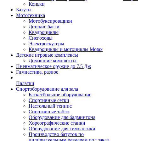
Коньки
Батуты
Мототехника
Мотобуксировщики
Детские багги
Квадроциклы
Снегоходы
Электроскутеры
Квадроциклы и мотоциклы Motax
Детские игровые комплексы
Домашние комплексы
Пневматическое оружие до 7.5 Дж
Гимнастика, разное
Палатки
Спортоборудование для зала
Баскетбольное оборудование
Спортивные сетки
Настольный теннис
Спортивные табло
Оборудование для бадминтона
Хореографические станки
Оборудование для гимнастики
Производство батутов по
индивидуальным размерам под заказ