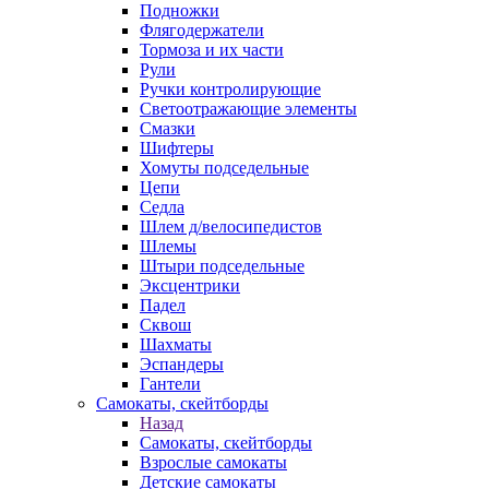
Подножки
Флягодержатели
Тормоза и их части
Рули
Ручки контролирующие
Светоотражающие элементы
Смазки
Шифтеры
Хомуты подседельные
Цепи
Седла
Шлем д/велосипедистов
Шлемы
Штыри подседельные
Эксцентрики
Падел
Сквош
Шахматы
Эспандеры
Гантели
Самокаты, скейтборды
Назад
Самокаты, скейтборды
Взрослые самокаты
Детские самокаты