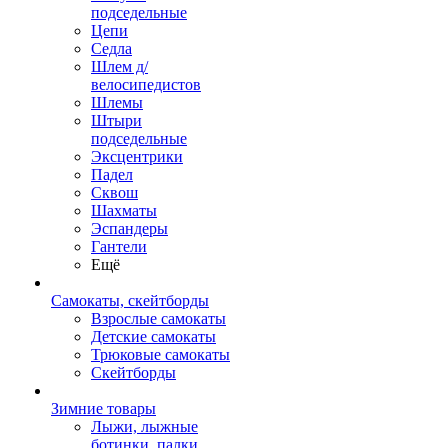
подседельные
Цепи
Седла
Шлем д/
велосипедистов
Шлемы
Штыри
подседельные
Эксцентрики
Падел
Сквош
Шахматы
Эспандеры
Гантели
Ещё
Самокаты, скейтборды
Взрослые самокаты
Детские самокаты
Трюковые самокаты
Скейтборды
Зимние товары
Лыжи, лыжные
ботинки, палки