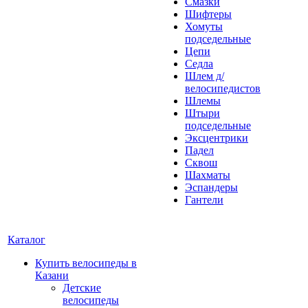
Смазки
Шифтеры
Хомуты
подседельные
Цепи
Седла
Шлем д/
велосипедистов
Шлемы
Штыри
подседельные
Эксцентрики
Падел
Сквош
Шахматы
Эспандеры
Гантели
Каталог
Купить велосипеды в
Казани
Детские
велосипеды