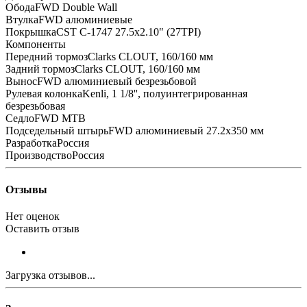
ОбодаFWD Double Wall
ВтулкаFWD алюминиевые
ПокрышкаCST C-1747 27.5x2.10" (27TPI)
Компоненты
Передний тормозClarks CLOUT, 160/160 мм
Задний тормозClarks CLOUT, 160/160 мм
ВыносFWD алюминиевый безрезьбовой
Рулевая колонкаKenli, 1 1/8'', полуинтегрированная
безрезьбовая
СедлоFWD MTB
Подседельный штырьFWD алюминиевый 27.2x350 мм
РазработкаРоссия
ПроизводствоРоссия
Отзывы
Нет оценок
Оставить отзыв
Загрузка отзывов...