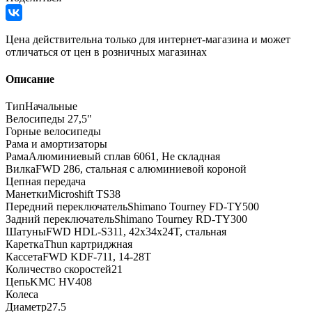
Цена действительна только для интернет-магазина и может
отличаться от цен в розничных магазинах
Описание
ТипНачальные
Велосипеды 27,5"
Горные велосипеды
Рама и амортизаторы
РамаАлюминиевый сплав 6061, Не складная
ВилкаFWD 286, стальная с алюминиевой короной
Цепная передача
МанеткиMicroshift TS38
Передний переключательShimano Tourney FD-TY500
Задний переключательShimano Tourney RD-TY300
ШатуныFWD HDL-S311, 42x34x24T, стальная
КареткаThun картриджная
КассетаFWD KDF-711, 14-28T
Количество скоростей21
ЦепьKMC HV408
Колеса
Диаметр27.5