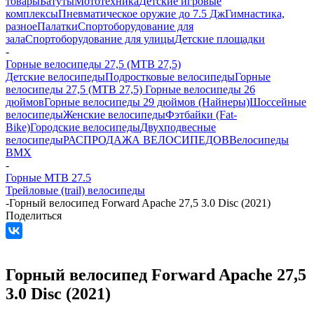
товары
Батуты
Мототехника
Детские игровые
комплексы
Пневматическое оружие до 7.5 Дж
Гимнастика,
разное
Палатки
Спортоборудование для
зала
Спортоборудование для улицы
Детские площадки
-
Горные велосипеды 27,5 (MTB 27,5)
Детские велосипеды
Подростковые велосипеды
Горные
велосипеды 27,5 (MTB 27,5)
Горные велосипеды 26
дюймов
Горные велосипеды 29 дюймов (Найнеры)
Шоссейные
велосипеды
Женские велосипеды
Фэтбайки (Fat-
Bike)
Городские велосипеды
Двухподвесные
велосипеды
РАСПРОДАЖА ВЕЛОСИПЕДОВ
Велосипеды
BMX
-
Горные MTB 27.5
Трейловые (trail) велосипеды
-
Горный велосипед Forward Apache 27,5 3.0 Disc (2021)
Поделиться
Горный велосипед Forward Apache 27,5
3.0 Disc (2021)