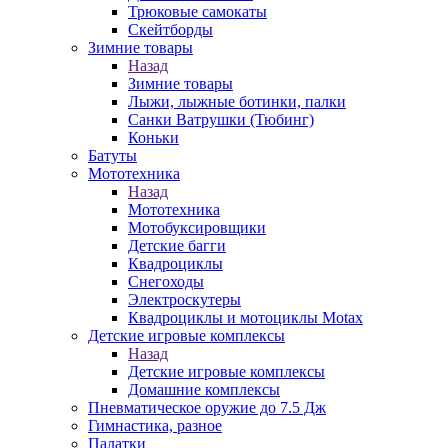
Трюковые самокаты
Скейтборды
Зимние товары
Назад
Зимние товары
Лыжи, лыжные ботинки, палки
Санки Ватрушки (Тюбинг)
Коньки
Батуты
Мототехника
Назад
Мототехника
Мотобуксировщики
Детские багги
Квадроциклы
Снегоходы
Электроскутеры
Квадроциклы и мотоциклы Motax
Детские игровые комплексы
Назад
Детские игровые комплексы
Домашние комплексы
Пневматическое оружие до 7.5 Дж
Гимнастика, разное
Палатки