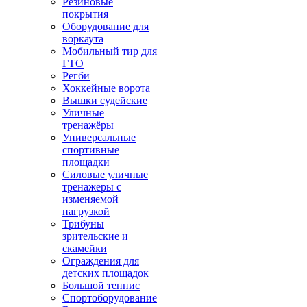
Резиновые
покрытия
Оборудование для
воркаута
Мобильный тир для
ГТО
Регби
Хоккейные ворота
Вышки судейские
Уличные
тренажёры
Универсальные
спортивные
площадки
Силовые уличные
тренажеры с
изменяемой
нагрузкой
Трибуны
зрительские и
скамейки
Ограждения для
детских площадок
Большой теннис
Спортоборудование