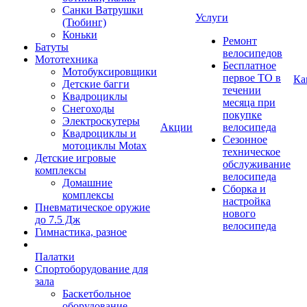
Санки Ватрушки
Услуги
(Тюбинг)
Коньки
Ремонт
Батуты
велосипедов
Мототехника
Бесплатное
Мотобуксировщики
первое ТО в
Ка
Детские багги
течении
Квадроциклы
месяца при
Снегоходы
покупке
Электроскутеры
Акции
велосипеда
Квадроциклы и
Сезонное
мотоциклы Motax
техническое
Детские игровые
обслуживание
комплексы
велосипеда
Домашние
Сборка и
комплексы
настройка
Пневматическое оружие
нового
до 7.5 Дж
велосипеда
Гимнастика, разное
Палатки
Спортоборудование для
зала
Баскетбольное
оборудование