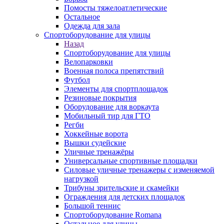
Помосты тяжелоатлетические
Остальное
Одежда для зала
Спортоборудование для улицы
Назад
Спортоборудование для улицы
Велопарковки
Военная полоса препятствий
Футбол
Элементы для спортплощадок
Резиновые покрытия
Оборудование для воркаута
Мобильный тир для ГТО
Регби
Хоккейные ворота
Вышки судейские
Уличные тренажёры
Универсальные спортивные площадки
Силовые уличные тренажеры с изменяемой
нагрузкой
Трибуны зрительские и скамейки
Ограждения для детских площадок
Большой теннис
Спортоборудование Romana
Остальное для улицы