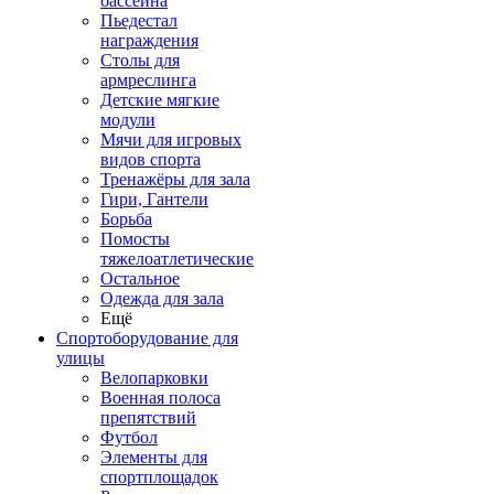
бассейна
Пьедестал
награждения
Столы для
армреслинга
Детские мягкие
модули
Мячи для игровых
видов спорта
Тренажёры для зала
Гири, Гантели
Борьба
Помосты
тяжелоатлетические
Остальное
Одежда для зала
Ещё
Спортоборудование для
улицы
Велопарковки
Военная полоса
препятствий
Футбол
Элементы для
спортплощадок