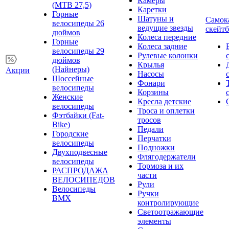
Камеры
(MTB 27,5)
Каретки
Горные
Шатуны и
Самок
велосипеды 26
ведущие звезды
скейт
дюймов
Колеса передние
Горные
Колеса задние
велосипеды 29
Рулевые колонки
дюймов
Крылья
(Найнеры)
Акции
Насосы
Шоссейные
Фонари
велосипеды
Корзины
Женские
Кресла детские
велосипеды
Троса и оплетки
Фэтбайки (Fat-
тросов
Bike)
Педали
Городские
Перчатки
велосипеды
Подножки
Двухподвесные
Флягодержатели
велосипеды
Тормоза и их
РАСПРОДАЖА
части
ВЕЛОСИПЕДОВ
Рули
Велосипеды
Ручки
BMX
контролирующие
Светоотражающие
элементы