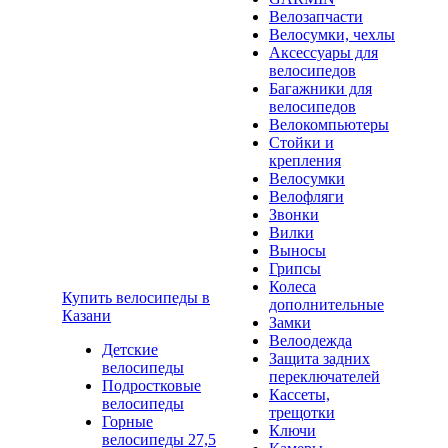
Велозапчасти
Велосумки, чехлы
Аксессуары для
велосипедов
Багажники для
велосипедов
Велокомпьютеры
Стойки и
крепления
Велосумки
Велофляги
Звонки
Вилки
Выносы
Грипсы
Колеса
Купить велосипеды в
дополнительные
Казани
Замки
Велоодежда
Детские
Защита задних
велосипеды
переключателей
Подростковые
Кассеты,
велосипеды
трещотки
Горные
Ключи
велосипеды 27,5