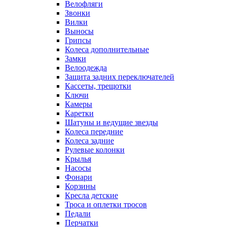
Велофляги
Звонки
Вилки
Выносы
Грипсы
Колеса дополнительные
Замки
Велоодежда
Защита задних переключателей
Кассеты, трещотки
Ключи
Камеры
Каретки
Шатуны и ведущие звезды
Колеса передние
Колеса задние
Рулевые колонки
Крылья
Насосы
Фонари
Корзины
Кресла детские
Троса и оплетки тросов
Педали
Перчатки