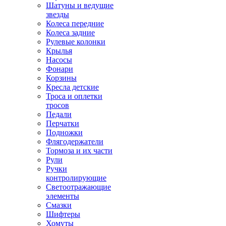
Шатуны и ведущие
звезды
Колеса передние
Колеса задние
Рулевые колонки
Крылья
Насосы
Фонари
Корзины
Кресла детские
Троса и оплетки
тросов
Педали
Перчатки
Подножки
Флягодержатели
Тормоза и их части
Рули
Ручки
контролирующие
Светоотражающие
элементы
Смазки
Шифтеры
Хомуты