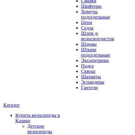
Смазки
Шифтеры
Хомуты
подседельные
Цепи
Седла
Шлем д/
велосипедистов
Шлемы
Штыри
подседельные
Эксцентрики
Падел
Сквош
Шахматы
Эспандеры
Гантели
Каталог
Купить велосипеды в
Казани
Детские
велосипеды