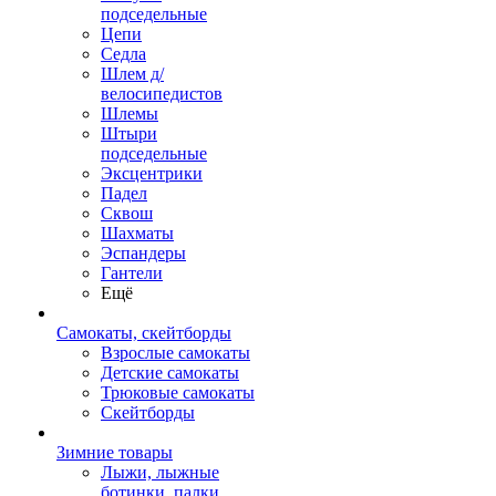
подседельные
Цепи
Седла
Шлем д/
велосипедистов
Шлемы
Штыри
подседельные
Эксцентрики
Падел
Сквош
Шахматы
Эспандеры
Гантели
Ещё
Самокаты, скейтборды
Взрослые самокаты
Детские самокаты
Трюковые самокаты
Скейтборды
Зимние товары
Лыжи, лыжные
ботинки, палки