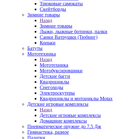
Трюковые самокаты
Скейтборды
Зимние товары
Назад
Зимние товары
Лыжи, лыжные ботинки, палки
Санки Ватрушки (Тюбинг)
Коньки
Батуты
Мототехника
Назад
Мототехника
Мотобуксировщики
Детские багги
Квадроциклы
Снегоходы
Электроскутеры
Квадроциклы и мотоциклы Motax
Детские игровые комплексы
Назад
Детские игровые комплексы
Домашние комплексы
Пневматическое оружие до 7.5 Дж
Гимнастика, разное
Палатки