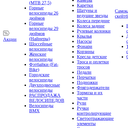
Камеры
(MTB 27,5)
Каретки
Горные
Шатуны и
Самок
велосипеды 26
ведущие звезды
скейт
дюймов
Колеса передние
Горные
Колеса задние
велосипеды 29
Рулевые колонки
дюймов
Крылья
(Найнеры)
Акции
Насосы
Шоссейные
Фонари
велосипеды
Корзины
Женские
Кресла детские
велосипеды
Троса и оплетки
Фэтбайки (Fat-
тросов
Bike)
Педали
Городские
Перчатки
велосипеды
Подножки
Двухподвесные
Флягодержатели
велосипеды
Тормоза и их
РАСПРОДАЖА
части
ВЕЛОСИПЕДОВ
Рули
Велосипеды
Ручки
BMX
контролирующие
Светоотражающие
элементы