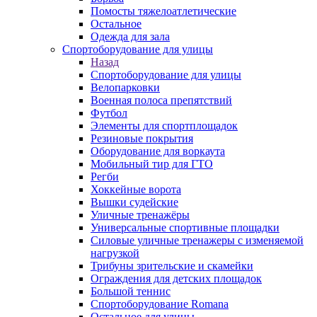
Помосты тяжелоатлетические
Остальное
Одежда для зала
Спортоборудование для улицы
Назад
Спортоборудование для улицы
Велопарковки
Военная полоса препятствий
Футбол
Элементы для спортплощадок
Резиновые покрытия
Оборудование для воркаута
Мобильный тир для ГТО
Регби
Хоккейные ворота
Вышки судейские
Уличные тренажёры
Универсальные спортивные площадки
Силовые уличные тренажеры с изменяемой
нагрузкой
Трибуны зрительские и скамейки
Ограждения для детских площадок
Большой теннис
Спортоборудование Romana
Остальное для улицы