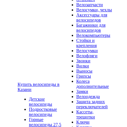
Велозапчасти
Велосумки, чехлы
Аксессуары для
велосипедов
Багажники для
велосипедов
Велокомпьютеры
Стойки и
крепления
Велосумки
Велофляги
Звонки
Вилки
Выносы
Грипсы
Колеса
Купить велосипеды в
дополнительные
Казани
Замки
Велоодежда
Детские
Защита задних
велосипеды
переключателей
Подростковые
Кассеты,
велосипеды
трещотки
Горные
Ключи
велосипеды 27,5