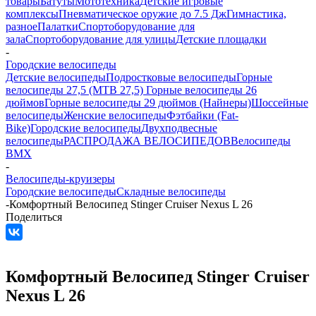
товары
Батуты
Мототехника
Детские игровые
комплексы
Пневматическое оружие до 7.5 Дж
Гимнастика,
разное
Палатки
Спортоборудование для
зала
Спортоборудование для улицы
Детские площадки
-
Городские велосипеды
Детские велосипеды
Подростковые велосипеды
Горные
велосипеды 27,5 (MTB 27,5)
Горные велосипеды 26
дюймов
Горные велосипеды 29 дюймов (Найнеры)
Шоссейные
велосипеды
Женские велосипеды
Фэтбайки (Fat-
Bike)
Городские велосипеды
Двухподвесные
велосипеды
РАСПРОДАЖА ВЕЛОСИПЕДОВ
Велосипеды
BMX
-
Велосипеды-круизеры
Городские велосипеды
Складные велосипеды
-
Комфортный Велосипед Stinger Cruiser Nexus L 26
Поделиться
Комфортный Велосипед Stinger Cruiser
Nexus L 26