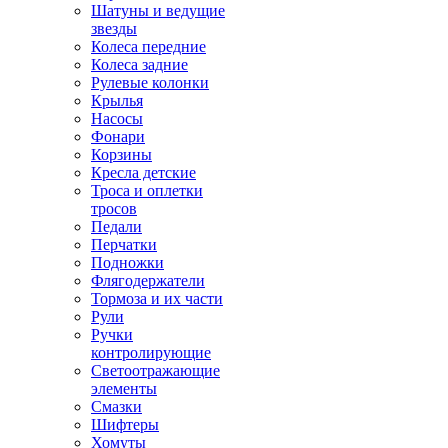
Шатуны и ведущие
звезды
Колеса передние
Колеса задние
Рулевые колонки
Крылья
Насосы
Фонари
Корзины
Кресла детские
Троса и оплетки
тросов
Педали
Перчатки
Подножки
Флягодержатели
Тормоза и их части
Рули
Ручки
контролирующие
Светоотражающие
элементы
Смазки
Шифтеры
Хомуты