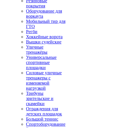
Резиновые
покрытия
Оборудование для
воркаута
Мобильный тир для
ГТО
Регби
Хоккейные ворота
Вышки судейские
Уличные
тренажёры
Универсальные
спортивные
площадки
Силовые уличные
тренажеры с
изменяемой
нагрузкой
Трибуны
зрительские и
скамейки
Ограждения для
детских площадок
Большой теннис
Спортоборудование