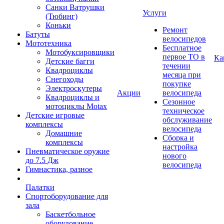
Санки Ватрушки
Услуги
(Тюбинг)
Коньки
Ремонт
Батуты
велосипедов
Мототехника
Бесплатное
Мотобуксировщики
первое ТО в
Ка
Детские багги
течении
Квадроциклы
месяца при
Снегоходы
покупке
Электроскутеры
Акции
велосипеда
Квадроциклы и
Сезонное
мотоциклы Motax
техническое
Детские игровые
обслуживание
комплексы
велосипеда
Домашние
Сборка и
комплексы
настройка
Пневматическое оружие
нового
до 7.5 Дж
велосипеда
Гимнастика, разное
Палатки
Спортоборудование для
зала
Баскетбольное
оборудование