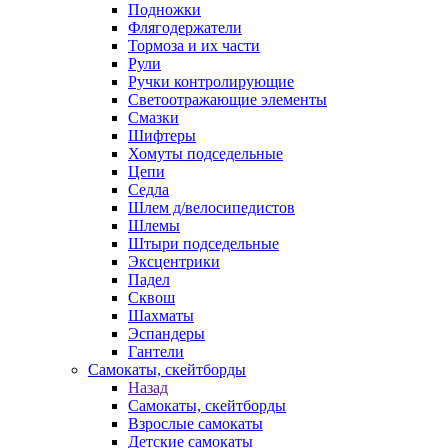
Подножки
Флягодержатели
Тормоза и их части
Рули
Ручки контролирующие
Светоотражающие элементы
Смазки
Шифтеры
Хомуты подседельные
Цепи
Седла
Шлем д/велосипедистов
Шлемы
Штыри подседельные
Эксцентрики
Падел
Сквош
Шахматы
Эспандеры
Гантели
Самокаты, скейтборды
Назад
Самокаты, скейтборды
Взрослые самокаты
Детские самокаты