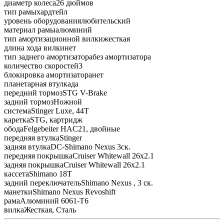
диаметр колеса26 дюймов
тип рамыхардтейл
уровень оборудованиялюбительский
материал рамыалюминий
тип амортизационной вилкижесткая
длина хода вилкинет
тип заднего амортизаторабез амортизатора
количество скоростей3
блокировка амортизаторанет
планетарная втулкада
передний тормозSTG V-Brake
задний тормозНожной
системаStinger Luxe, 44T
кареткаSTG, картридж
ободаFelgebeiter HAC21, двойные
передняя втулкаStinger
задняя втулкаDC-Shimano Nexus 3ск.
передняя покрышкаCruiser Whitewall 26x2.1
задняя покрышкаCruiser Whitewall 26x2.1
кассетаShimano 18T
задний переключательShimano Nexus , 3 ск.
манеткиShimano Nexus Revoshift
рамаАлюминий 6061-T6
вилкаЖесткая, Сталь