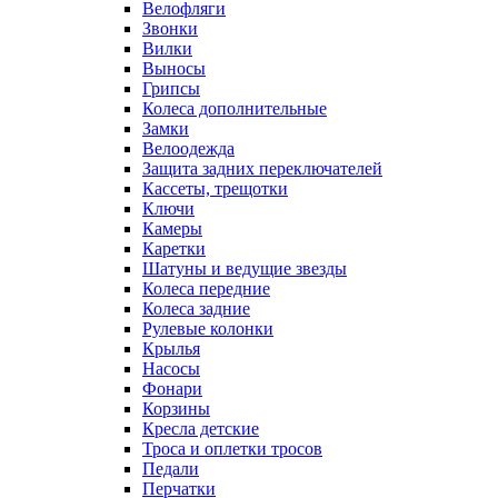
Велофляги
Звонки
Вилки
Выносы
Грипсы
Колеса дополнительные
Замки
Велоодежда
Защита задних переключателей
Кассеты, трещотки
Ключи
Камеры
Каретки
Шатуны и ведущие звезды
Колеса передние
Колеса задние
Рулевые колонки
Крылья
Насосы
Фонари
Корзины
Кресла детские
Троса и оплетки тросов
Педали
Перчатки