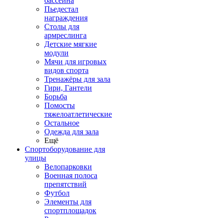
бассейна
Пьедестал
награждения
Столы для
армреслинга
Детские мягкие
модули
Мячи для игровых
видов спорта
Тренажёры для зала
Гири, Гантели
Борьба
Помосты
тяжелоатлетические
Остальное
Одежда для зала
Ещё
Спортоборудование для
улицы
Велопарковки
Военная полоса
препятствий
Футбол
Элементы для
спортплощадок