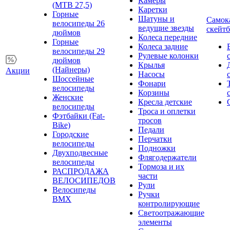
Камеры
(MTB 27,5)
Каретки
Горные
Шатуны и
Самок
велосипеды 26
ведущие звезды
скейт
дюймов
Колеса передние
Горные
Колеса задние
велосипеды 29
Рулевые колонки
дюймов
Крылья
(Найнеры)
Акции
Насосы
Шоссейные
Фонари
велосипеды
Корзины
Женские
Кресла детские
велосипеды
Троса и оплетки
Фэтбайки (Fat-
тросов
Bike)
Педали
Городские
Перчатки
велосипеды
Подножки
Двухподвесные
Флягодержатели
велосипеды
Тормоза и их
РАСПРОДАЖА
части
ВЕЛОСИПЕДОВ
Рули
Велосипеды
Ручки
BMX
контролирующие
Светоотражающие
элементы