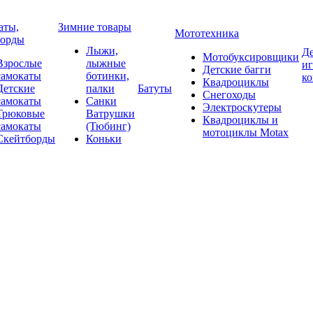
аты,
Зимние товары
Мототехника
борды
Лыжи,
Де
Мотобуксировщики
Взрослые
лыжные
и
Детские багги
самокаты
ботинки,
к
Квадроциклы
Детские
палки
Батуты
Снегоходы
самокаты
Санки
Электроскутеры
Трюковые
Ватрушки
Квадроциклы и
самокаты
(Тюбинг)
мотоциклы Motax
Скейтборды
Коньки