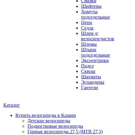
Смазки
Шифтеры
Хомуты
подседельные
Цепи
Седла
Шлем д/
велосипедистов
Шлемы
Штыри
подседельные
Эксцентрики
Падел
Сквош
Шахматы
Эспандеры
Гантели
Каталог
Купить велосипеды в Казани
Детские велосипеды
Подростковые велосипеды
Горные велосипеды 27,5 (MTB 27,5)