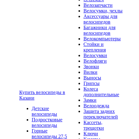
Велозапчасти
Велосумки, чехлы
Аксессуары для
велосипедов
Багажники для
велосипедов
Велокомпьютеры
Стойки и
крепления
Велосумки
Велофляги
Звонки
Вилки
Выносы
Грипсы
Колеса
Купить велосипеды в
дополнительные
Казани
Замки
Велоодежда
Детские
Защита задних
велосипеды
переключателей
Подростковые
Кассеты,
велосипеды
трещотки
Горные
Ключи
велосипеды 27,5