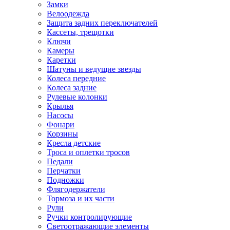
Замки
Велоодежда
Защита задних переключателей
Кассеты, трещотки
Ключи
Камеры
Каретки
Шатуны и ведущие звезды
Колеса передние
Колеса задние
Рулевые колонки
Крылья
Насосы
Фонари
Корзины
Кресла детские
Троса и оплетки тросов
Педали
Перчатки
Подножки
Флягодержатели
Тормоза и их части
Рули
Ручки контролирующие
Светоотражающие элементы