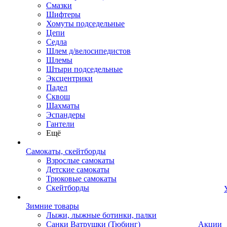
Смазки
Шифтеры
Хомуты подседельные
Цепи
Седла
Шлем д/велосипедистов
Шлемы
Штыри подседельные
Эксцентрики
Падел
Сквош
Шахматы
Эспандеры
Гантели
Ещё
Самокаты, скейтборды
Взрослые самокаты
Детские самокаты
Трюковые самокаты
Скейтборды
Зимние товары
Лыжи, лыжные ботинки, палки
Санки Ватрушки (Тюбинг)
Акции