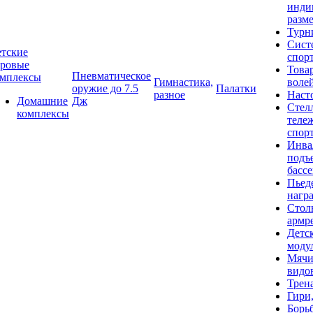
инди
разме
Турн
Сист
тские
спор
гровые
Това
Пневматическое
омплексы
Гимнастика,
воле
оружие до 7.5
Палатки
разное
Наст
Домашние
Дж
Стел
комплексы
теле
спор
Инва
подъ
басс
Пьед
нагр
Стол
армр
Детс
моду
Мячи
видо
Трен
Гири
Борь