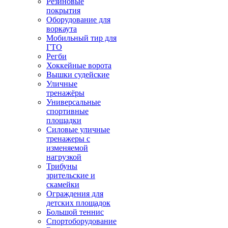
Резиновые
покрытия
Оборудование для
воркаута
Мобильный тир для
ГТО
Регби
Хоккейные ворота
Вышки судейские
Уличные
тренажёры
Универсальные
спортивные
площадки
Силовые уличные
тренажеры с
изменяемой
нагрузкой
Трибуны
зрительские и
скамейки
Ограждения для
детских площадок
Большой теннис
Спортоборудование