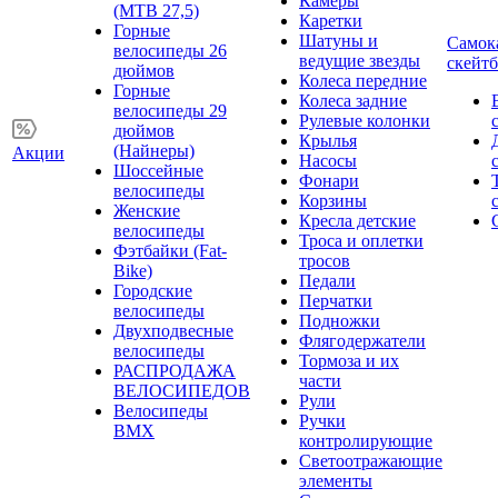
Камеры
(MTB 27,5)
Каретки
Горные
Шатуны и
Самок
велосипеды 26
ведущие звезды
скейт
дюймов
Колеса передние
Горные
Колеса задние
велосипеды 29
Рулевые колонки
дюймов
Крылья
(Найнеры)
Акции
Насосы
Шоссейные
Фонари
велосипеды
Корзины
Женские
Кресла детские
велосипеды
Троса и оплетки
Фэтбайки (Fat-
тросов
Bike)
Педали
Городские
Перчатки
велосипеды
Подножки
Двухподвесные
Флягодержатели
велосипеды
Тормоза и их
РАСПРОДАЖА
части
ВЕЛОСИПЕДОВ
Рули
Велосипеды
Ручки
BMX
контролирующие
Светоотражающие
элементы