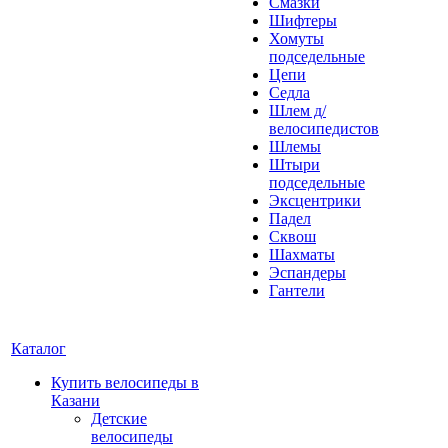
Смазки
Шифтеры
Хомуты
подседельные
Цепи
Седла
Шлем д/
велосипедистов
Шлемы
Штыри
подседельные
Эксцентрики
Падел
Сквош
Шахматы
Эспандеры
Гантели
Каталог
Купить велосипеды в
Казани
Детские
велосипеды