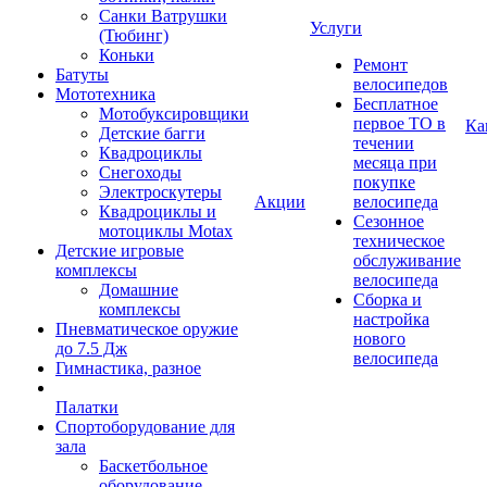
Санки Ватрушки
Услуги
(Тюбинг)
Коньки
Ремонт
Батуты
велосипедов
Мототехника
Бесплатное
Мотобуксировщики
первое ТО в
Ка
Детские багги
течении
Квадроциклы
месяца при
Снегоходы
покупке
Электроскутеры
Акции
велосипеда
Квадроциклы и
Сезонное
мотоциклы Motax
техническое
Детские игровые
обслуживание
комплексы
велосипеда
Домашние
Сборка и
комплексы
настройка
Пневматическое оружие
нового
до 7.5 Дж
велосипеда
Гимнастика, разное
Палатки
Спортоборудование для
зала
Баскетбольное
оборудование