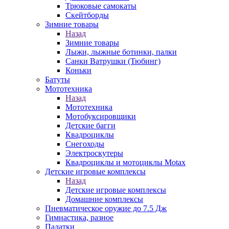
Трюковые самокаты
Скейтборды
Зимние товары
Назад
Зимние товары
Лыжи, лыжные ботинки, палки
Санки Ватрушки (Тюбинг)
Коньки
Батуты
Мототехника
Назад
Мототехника
Мотобуксировщики
Детские багги
Квадроциклы
Снегоходы
Электроскутеры
Квадроциклы и мотоциклы Motax
Детские игровые комплексы
Назад
Детские игровые комплексы
Домашние комплексы
Пневматическое оружие до 7.5 Дж
Гимнастика, разное
Палатки