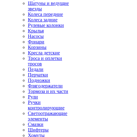
Шатуны и ведущие
звезды
Колеса передние
Колеса задние
Рулевые колонки
Крылья
Насосы
Фонари
Корзины
Кресла детские
Троса и оплетки
тросов
Педали
Перчатки
Подножки
Флягодержатели
Тормоза и их части
Рули
Ручки
контролирующие
Светоотражающие
элементы
Смазки
Шифтеры
Хомуты