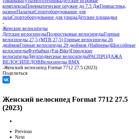
товары
Батуты
Мототехника
Детские игровые
комплексы
Пневматическое оружие до 7.5 Дж
Гимнастика,
разное
Палатки
Спортоборудование для
зала
Спортоборудование для улицы
Детские площадки
-
Женские велосипеды
Детские велосипеды
Подростковые велосипеды
Горные
велосипеды 27,5 (MTB 27,5)
Горные велосипеды 26
дюймов
Горные велосипеды 29 дюймов (Найнеры)
Шоссейные
велосипеды
Фэтбайки (Fat-Bike)
Городские
велосипеды
Двухподвесные велосипеды
РАСПРОДАЖА
ВЕЛОСИПЕДОВ
Велосипеды BMX
-
Женский велосипед Format 7712 27.5 (2023)
Поделиться
Женский велосипед Format 7712 27.5
(2023)
Previous
Next