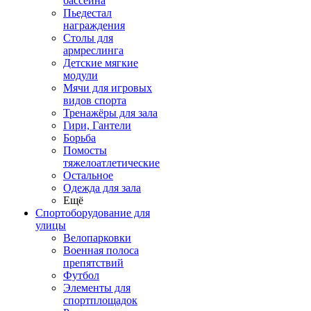
бассейна
Пьедестал
награждения
Столы для
армреслинга
Детские мягкие
модули
Мячи для игровых
видов спорта
Тренажёры для зала
Гири, Гантели
Борьба
Помосты
тяжелоатлетические
Остальное
Одежда для зала
Ещё
Спортоборудование для
улицы
Велопарковки
Военная полоса
препятствий
Футбол
Элементы для
спортплощадок