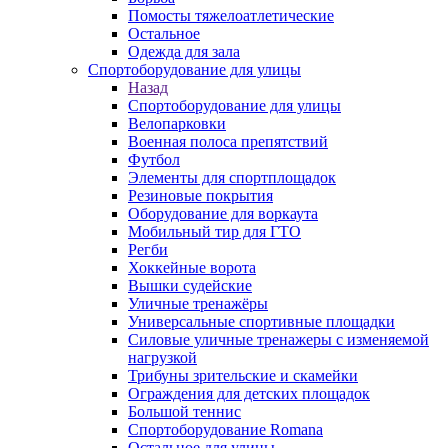
Помосты тяжелоатлетические
Остальное
Одежда для зала
Спортоборудование для улицы
Назад
Спортоборудование для улицы
Велопарковки
Военная полоса препятствий
Футбол
Элементы для спортплощадок
Резиновые покрытия
Оборудование для воркаута
Мобильный тир для ГТО
Регби
Хоккейные ворота
Вышки судейские
Уличные тренажёры
Универсальные спортивные площадки
Силовые уличные тренажеры с изменяемой
нагрузкой
Трибуны зрительские и скамейки
Ограждения для детских площадок
Большой теннис
Спортоборудование Romana
Остальное для улицы