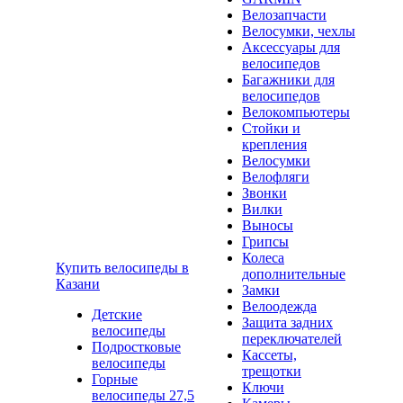
Велозапчасти
Велосумки, чехлы
Аксессуары для
велосипедов
Багажники для
велосипедов
Велокомпьютеры
Стойки и
крепления
Велосумки
Велофляги
Звонки
Вилки
Выносы
Грипсы
Колеса
Купить велосипеды в
дополнительные
Казани
Замки
Велоодежда
Детские
Защита задних
велосипеды
переключателей
Подростковые
Кассеты,
велосипеды
трещотки
Горные
Ключи
велосипеды 27,5