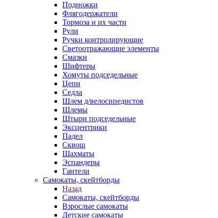
Подножки
Флягодержатели
Тормоза и их части
Рули
Ручки контролирующие
Светоотражающие элементы
Смазки
Шифтеры
Хомуты подседельные
Цепи
Седла
Шлем д/велосипедистов
Шлемы
Штыри подседельные
Эксцентрики
Падел
Сквош
Шахматы
Эспандеры
Гантели
Самокаты, скейтборды
Назад
Самокаты, скейтборды
Взрослые самокаты
Детские самокаты