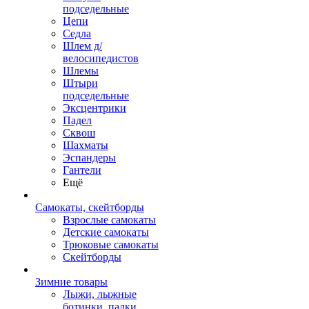
подседельные
Цепи
Седла
Шлем д/
велосипедистов
Шлемы
Штыри
подседельные
Эксцентрики
Падел
Сквош
Шахматы
Эспандеры
Гантели
Ещё
Самокаты, скейтборды
Взрослые самокаты
Детские самокаты
Трюковые самокаты
Скейтборды
Зимние товары
Лыжи, лыжные
ботинки, палки