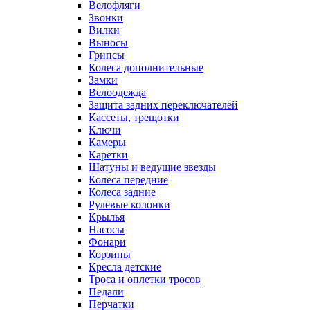
Велофляги
Звонки
Вилки
Выносы
Грипсы
Колеса дополнительные
Замки
Велоодежда
Защита задних переключателей
Кассеты, трещотки
Ключи
Камеры
Каретки
Шатуны и ведущие звезды
Колеса передние
Колеса задние
Рулевые колонки
Крылья
Насосы
Фонари
Корзины
Кресла детские
Троса и оплетки тросов
Педали
Перчатки