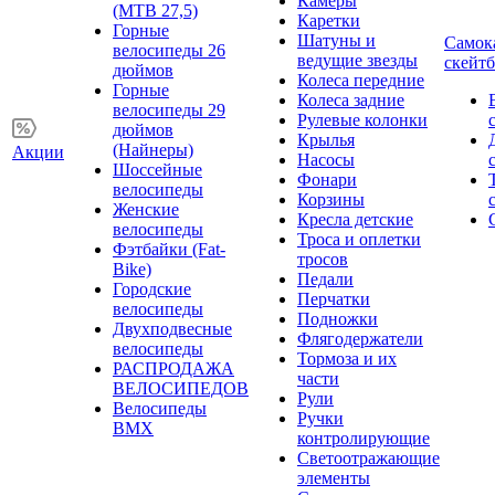
Камеры
(MTB 27,5)
Каретки
Горные
Шатуны и
Самок
велосипеды 26
ведущие звезды
скейт
дюймов
Колеса передние
Горные
Колеса задние
велосипеды 29
Рулевые колонки
дюймов
Крылья
(Найнеры)
Акции
Насосы
Шоссейные
Фонари
велосипеды
Корзины
Женские
Кресла детские
велосипеды
Троса и оплетки
Фэтбайки (Fat-
тросов
Bike)
Педали
Городские
Перчатки
велосипеды
Подножки
Двухподвесные
Флягодержатели
велосипеды
Тормоза и их
РАСПРОДАЖА
части
ВЕЛОСИПЕДОВ
Рули
Велосипеды
Ручки
BMX
контролирующие
Светоотражающие
элементы