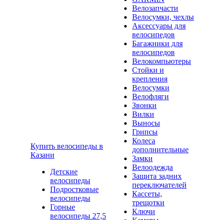
Велозапчасти
Велосумки, чехлы
Аксессуары для
велосипедов
Багажники для
велосипедов
Велокомпьютеры
Стойки и
крепления
Велосумки
Велофляги
Звонки
Вилки
Выносы
Грипсы
Колеса
Купить велосипеды в
дополнительные
Казани
Замки
Велоодежда
Детские
Защита задних
велосипеды
переключателей
Подростковые
Кассеты,
велосипеды
трещотки
Горные
Ключи
велосипеды 27,5