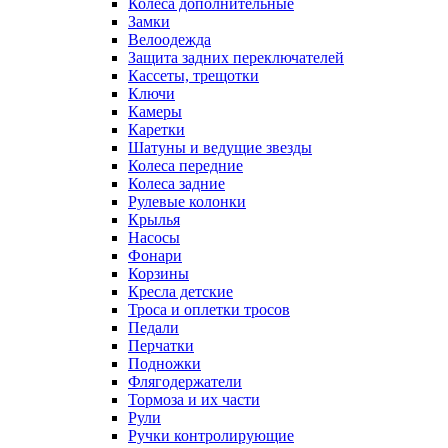
Колеса дополнительные
Замки
Велоодежда
Защита задних переключателей
Кассеты, трещотки
Ключи
Камеры
Каретки
Шатуны и ведущие звезды
Колеса передние
Колеса задние
Рулевые колонки
Крылья
Насосы
Фонари
Корзины
Кресла детские
Троса и оплетки тросов
Педали
Перчатки
Подножки
Флягодержатели
Тормоза и их части
Рули
Ручки контролирующие