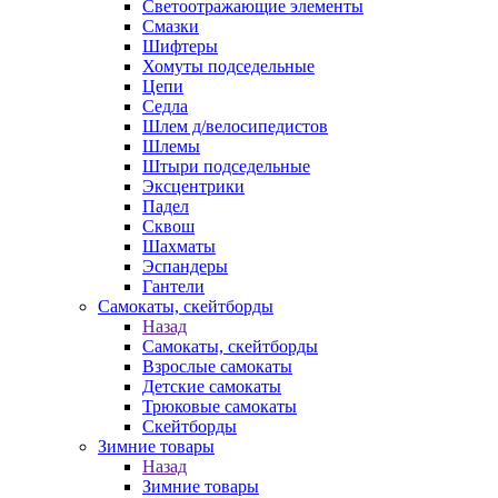
Светоотражающие элементы
Смазки
Шифтеры
Хомуты подседельные
Цепи
Седла
Шлем д/велосипедистов
Шлемы
Штыри подседельные
Эксцентрики
Падел
Сквош
Шахматы
Эспандеры
Гантели
Самокаты, скейтборды
Назад
Самокаты, скейтборды
Взрослые самокаты
Детские самокаты
Трюковые самокаты
Скейтборды
Зимние товары
Назад
Зимние товары