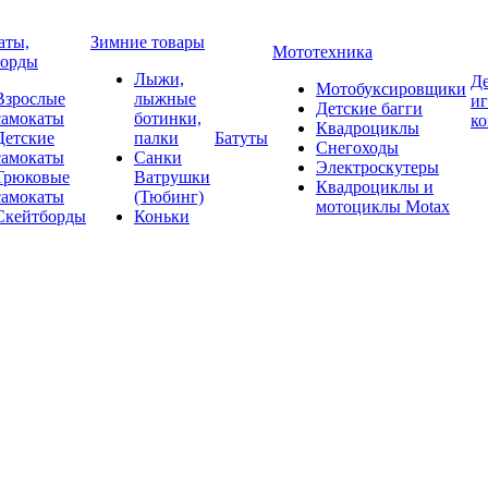
аты,
Зимние товары
Мототехника
борды
Лыжи,
Де
Мотобуксировщики
Взрослые
лыжные
и
Детские багги
самокаты
ботинки,
к
Квадроциклы
Детские
палки
Батуты
Снегоходы
самокаты
Санки
Электроскутеры
Трюковые
Ватрушки
Квадроциклы и
самокаты
(Тюбинг)
мотоциклы Motax
Скейтборды
Коньки