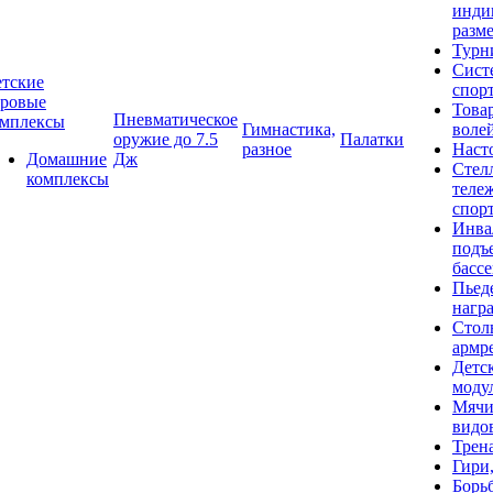
инди
разме
Турн
Сист
тские
спор
гровые
Това
Пневматическое
омплексы
Гимнастика,
воле
оружие до 7.5
Палатки
разное
Наст
Домашние
Дж
Стел
комплексы
теле
спор
Инва
подъ
басс
Пьед
нагр
Стол
армр
Детс
моду
Мячи
видо
Трен
Гири
Борь