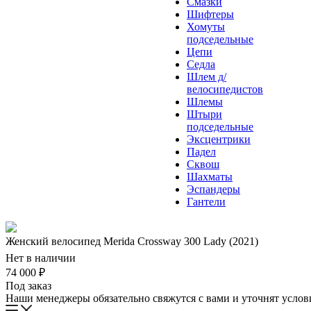
Смазки
Шифтеры
Хомуты
подседельные
Цепи
Седла
Шлем д/
велосипедистов
Шлемы
Штыри
подседельные
Эксцентрики
Падел
Сквош
Шахматы
Эспандеры
Гантели
Женский велосипед Merida Crossway 300 Lady (2021)
Нет в наличии
74 000
₽
Под заказ
Наши менеджеры обязательно свяжутся с вами и уточнят услови