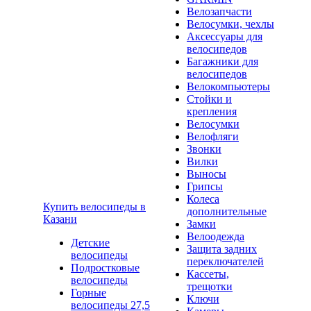
Велозапчасти
Велосумки, чехлы
Аксессуары для
велосипедов
Багажники для
велосипедов
Велокомпьютеры
Стойки и
крепления
Велосумки
Велофляги
Звонки
Вилки
Выносы
Грипсы
Колеса
Купить велосипеды в
дополнительные
Казани
Замки
Велоодежда
Детские
Защита задних
велосипеды
переключателей
Подростковые
Кассеты,
велосипеды
трещотки
Горные
Ключи
велосипеды 27,5