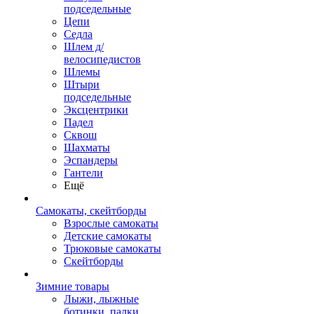
подседельные
Цепи
Седла
Шлем д/
велосипедистов
Шлемы
Штыри
подседельные
Эксцентрики
Падел
Сквош
Шахматы
Эспандеры
Гантели
Ещё
Самокаты, скейтборды
Взрослые самокаты
Детские самокаты
Трюковые самокаты
Скейтборды
Зимние товары
Лыжи, лыжные
ботинки, палки