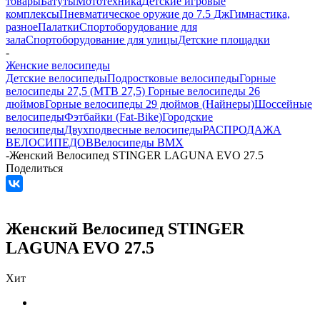
товары
Батуты
Мототехника
Детские игровые
комплексы
Пневматическое оружие до 7.5 Дж
Гимнастика,
разное
Палатки
Спортоборудование для
зала
Спортоборудование для улицы
Детские площадки
-
Женские велосипеды
Детские велосипеды
Подростковые велосипеды
Горные
велосипеды 27,5 (MTB 27,5)
Горные велосипеды 26
дюймов
Горные велосипеды 29 дюймов (Найнеры)
Шоссейные
велосипеды
Фэтбайки (Fat-Bike)
Городские
велосипеды
Двухподвесные велосипеды
РАСПРОДАЖА
ВЕЛОСИПЕДОВ
Велосипеды BMX
-
Женский Велосипед STINGER LAGUNA EVO 27.5
Поделиться
Женский Велосипед STINGER
LAGUNA EVO 27.5
Хит