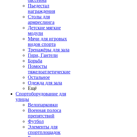
бассейна
Пьедестал
награждения
Столы для
армреслинга
Детские мягкие
модули
Мячи для игровых
видов спорта
Тренажёры для зала
Гири, Гантели
Борьба
Помосты
тяжелоатлетические
Остальное
Одежда для зала
Ещё
Спортоборудование для
улицы
Велопарковки
Военная полоса
препятствий
Футбол
Элементы для
спортплощадок