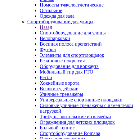
Помосты тяжелоатлетические
Остальное
Одежда для зала
Спортоборудование для улицы
Назад
Спортоборудование для улицы
Велопарковки
Военная полоса препятствий
Футбол
Элементы для спортплощадок
Резиновые покрытия
Оборудование для воркаута
Мобильный тир для ГТО
Регби
Хоккейные ворота
Вышки судейские
Уличные тренажёры
Универсальные спортивные площадки
Силовые уличные тренажеры с изменяемой
нагрузкой
Трибуны зрительские и скамейки
Ограждения для детских площадок
Большой теннис
Спортоборудование Romana
Остальное для улицы