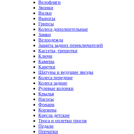
Велофляги
Звонки
Вилки
Выносы
Грипсы
Колеса дополнительные
Замки
Велоодежда
Защита задних переключателей
Кассеты, трещотки
Ключи
Камеры
Каретки
Шатуны и ведущие звезды
Колеса передние
Колеса задние
Рулевые колонки
Крылья
Насосы
Фонари
Корзины
Кресла детские
Троса и оплетки тросов
Педали
Перчатки