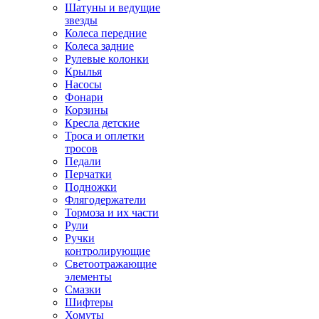
Шатуны и ведущие
звезды
Колеса передние
Колеса задние
Рулевые колонки
Крылья
Насосы
Фонари
Корзины
Кресла детские
Троса и оплетки
тросов
Педали
Перчатки
Подножки
Флягодержатели
Тормоза и их части
Рули
Ручки
контролирующие
Светоотражающие
элементы
Смазки
Шифтеры
Хомуты