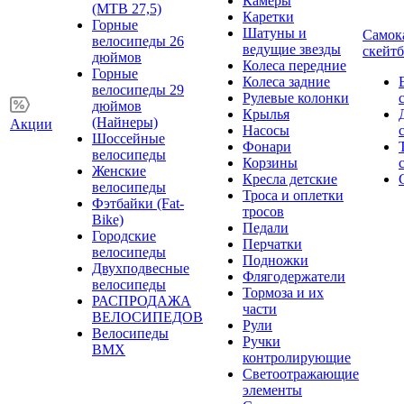
Камеры
(MTB 27,5)
Каретки
Горные
Шатуны и
Самок
велосипеды 26
ведущие звезды
скейт
дюймов
Колеса передние
Горные
Колеса задние
велосипеды 29
Рулевые колонки
дюймов
Крылья
(Найнеры)
Акции
Насосы
Шоссейные
Фонари
велосипеды
Корзины
Женские
Кресла детские
велосипеды
Троса и оплетки
Фэтбайки (Fat-
тросов
Bike)
Педали
Городские
Перчатки
велосипеды
Подножки
Двухподвесные
Флягодержатели
велосипеды
Тормоза и их
РАСПРОДАЖА
части
ВЕЛОСИПЕДОВ
Рули
Велосипеды
Ручки
BMX
контролирующие
Светоотражающие
элементы