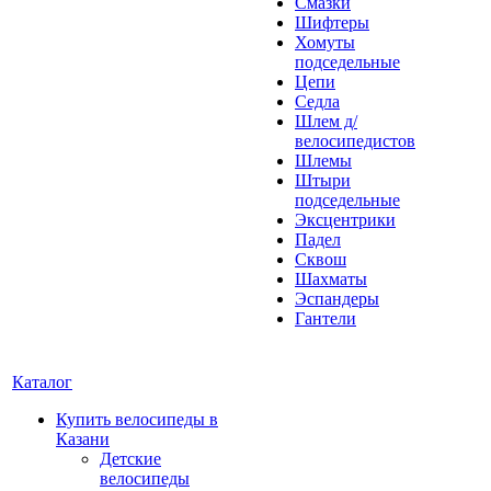
Смазки
Шифтеры
Хомуты
подседельные
Цепи
Седла
Шлем д/
велосипедистов
Шлемы
Штыри
подседельные
Эксцентрики
Падел
Сквош
Шахматы
Эспандеры
Гантели
Каталог
Купить велосипеды в
Казани
Детские
велосипеды