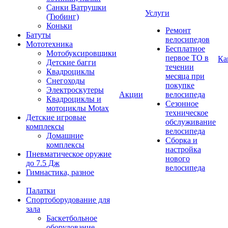
Санки Ватрушки
Услуги
(Тюбинг)
Коньки
Ремонт
Батуты
велосипедов
Мототехника
Бесплатное
Мотобуксировщики
первое ТО в
Ка
Детские багги
течении
Квадроциклы
месяца при
Снегоходы
покупке
Электроскутеры
Акции
велосипеда
Квадроциклы и
Сезонное
мотоциклы Motax
техническое
Детские игровые
обслуживание
комплексы
велосипеда
Домашние
Сборка и
комплексы
настройка
Пневматическое оружие
нового
до 7.5 Дж
велосипеда
Гимнастика, разное
Палатки
Спортоборудование для
зала
Баскетбольное
оборудование