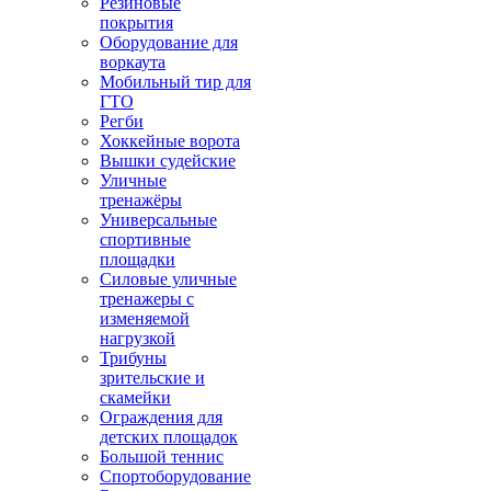
Резиновые
покрытия
Оборудование для
воркаута
Мобильный тир для
ГТО
Регби
Хоккейные ворота
Вышки судейские
Уличные
тренажёры
Универсальные
спортивные
площадки
Силовые уличные
тренажеры с
изменяемой
нагрузкой
Трибуны
зрительские и
скамейки
Ограждения для
детских площадок
Большой теннис
Спортоборудование