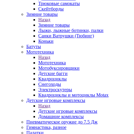
Трюковые самокаты
Скейтборды
Зимние товары
Назад
Зимние товары
Лыжи, лыжные ботинки, палки
Санки Ватрушки (Тюбинг)
Коньки
Батуты
Мототехника
Назад
Мототехника
Мотобуксировщики
Детские багги
Квадроциклы
Снегоходы
Электроскутеры
Квадроциклы и мотоциклы Motax
Детские игровые комплексы
Назад
Детские игровые комплексы
Домашние комплексы
Пневматическое оружие до 7.5 Дж
Гимнастика, разное
Палатки