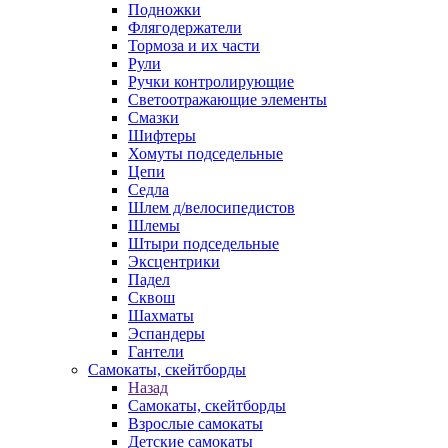
Подножки
Флягодержатели
Тормоза и их части
Рули
Ручки контролирующие
Светоотражающие элементы
Смазки
Шифтеры
Хомуты подседельные
Цепи
Седла
Шлем д/велосипедистов
Шлемы
Штыри подседельные
Эксцентрики
Падел
Сквош
Шахматы
Эспандеры
Гантели
Самокаты, скейтборды
Назад
Самокаты, скейтборды
Взрослые самокаты
Детские самокаты