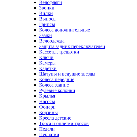
Велофляги
Звонки
Вилки
Выносы
Грипсы
Колеса дополнительные
Замки
Велоодежда
Защита задних переключателей
Кассеты, трещотки
Ключи
Камеры
Каретки
Шатуны и ведущие звезды
Колеса передние
Колеса задние
Рулевые колонки
Крылья
Насосы
Фонари
Корзины
Кресла детские
Троса и оплетки тросов
Педали
Перчатки