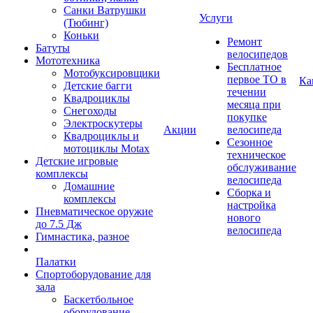
Санки Ватрушки
Услуги
(Тюбинг)
Коньки
Ремонт
Батуты
велосипедов
Мототехника
Бесплатное
Мотобуксировщики
первое ТО в
Ка
Детские багги
течении
Квадроциклы
месяца при
Снегоходы
покупке
Электроскутеры
Акции
велосипеда
Квадроциклы и
Сезонное
мотоциклы Motax
техническое
Детские игровые
обслуживание
комплексы
велосипеда
Домашние
Сборка и
комплексы
настройка
Пневматическое оружие
нового
до 7.5 Дж
велосипеда
Гимнастика, разное
Палатки
Спортоборудование для
зала
Баскетбольное
оборудование