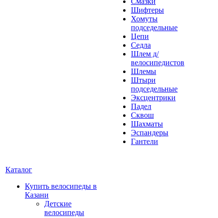
Смазки
Шифтеры
Хомуты
подседельные
Цепи
Седла
Шлем д/
велосипедистов
Шлемы
Штыри
подседельные
Эксцентрики
Падел
Сквош
Шахматы
Эспандеры
Гантели
Каталог
Купить велосипеды в
Казани
Детские
велосипеды