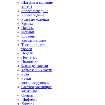
Шатуны и ведущие
звезды
Колеса передние
Колеса задние
Рулевые колонки
Крылья
Насосы
Фонари
Корзины
Кресла детские
Троса и оплетки
тросов
Педали
Перчатки
Подножки
Флягодержатели
Тормоза и их части
Рули
Ручки
контролирующие
Светоотражающие
элементы
Смазки
Шифтеры
Хомуты