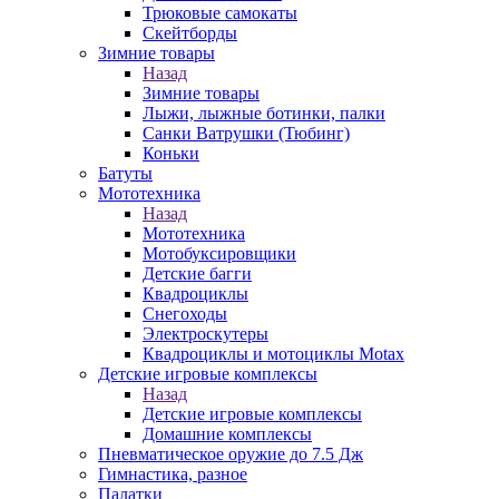
Трюковые самокаты
Скейтборды
Зимние товары
Назад
Зимние товары
Лыжи, лыжные ботинки, палки
Санки Ватрушки (Тюбинг)
Коньки
Батуты
Мототехника
Назад
Мототехника
Мотобуксировщики
Детские багги
Квадроциклы
Снегоходы
Электроскутеры
Квадроциклы и мотоциклы Motax
Детские игровые комплексы
Назад
Детские игровые комплексы
Домашние комплексы
Пневматическое оружие до 7.5 Дж
Гимнастика, разное
Палатки