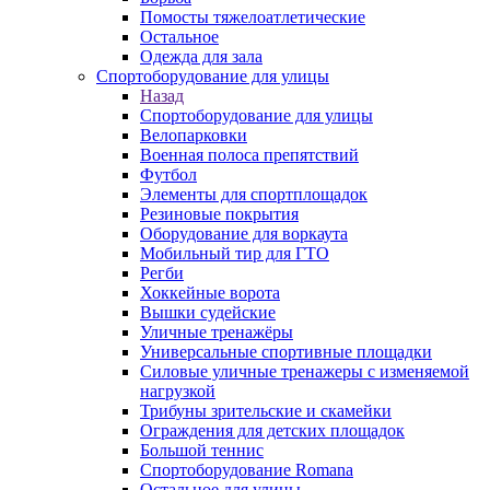
Помосты тяжелоатлетические
Остальное
Одежда для зала
Спортоборудование для улицы
Назад
Спортоборудование для улицы
Велопарковки
Военная полоса препятствий
Футбол
Элементы для спортплощадок
Резиновые покрытия
Оборудование для воркаута
Мобильный тир для ГТО
Регби
Хоккейные ворота
Вышки судейские
Уличные тренажёры
Универсальные спортивные площадки
Силовые уличные тренажеры с изменяемой
нагрузкой
Трибуны зрительские и скамейки
Ограждения для детских площадок
Большой теннис
Спортоборудование Romana
Остальное для улицы