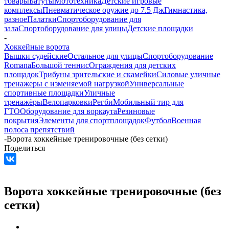
товары
Батуты
Мототехника
Детские игровые
комплексы
Пневматическое оружие до 7.5 Дж
Гимнастика,
разное
Палатки
Спортоборудование для
зала
Спортоборудование для улицы
Детские площадки
-
Хоккейные ворота
Вышки судейские
Остальное для улицы
Спортоборудование
Romana
Большой теннис
Ограждения для детских
площадок
Трибуны зрительские и скамейки
Силовые уличные
тренажеры с изменяемой нагрузкой
Универсальные
спортивные площадки
Уличные
тренажёры
Велопарковки
Регби
Мобильный тир для
ГТО
Оборудование для воркаута
Резиновые
покрытия
Элементы для спортплощадок
Футбол
Военная
полоса препятствий
-
Ворота хоккейные тренировочные (без сетки)
Поделиться
Ворота хоккейные тренировочные (без
сетки)