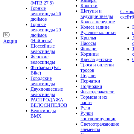
Камеры
(MTB 27,5)
Каретки
Горные
Шатуны и
Самок
велосипеды 26
ведущие звезды
скейт
дюймов
Колеса передние
Горные
Колеса задние
велосипеды 29
Рулевые колонки
дюймов
Крылья
(Найнеры)
Акции
Насосы
Шоссейные
Фонари
велосипеды
Корзины
Женские
Кресла детские
велосипеды
Троса и оплетки
Фэтбайки (Fat-
тросов
Bike)
Педали
Городские
Перчатки
велосипеды
Подножки
Двухподвесные
Флягодержатели
велосипеды
Тормоза и их
РАСПРОДАЖА
части
ВЕЛОСИПЕДОВ
Рули
Велосипеды
Ручки
BMX
контролирующие
Светоотражающие
элементы