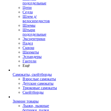
подседельные
Цепи
Седла
Шлем д/
велосипедистов
Шлемы
Штыри
подседельные
Эксцентрики
Падел
Сквош
Шахматы
Эспандеры
Гантели
Ещё
Самокаты, скейтборды
Взрослые самокаты
Детские самокаты
Трюковые самокаты
Скейтборды
Зимние товары
Лыжи, лыжные
ботинки, палки