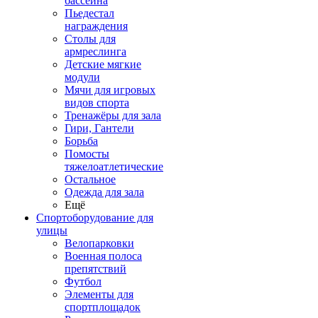
бассейна
Пьедестал
награждения
Столы для
армреслинга
Детские мягкие
модули
Мячи для игровых
видов спорта
Тренажёры для зала
Гири, Гантели
Борьба
Помосты
тяжелоатлетические
Остальное
Одежда для зала
Ещё
Спортоборудование для
улицы
Велопарковки
Военная полоса
препятствий
Футбол
Элементы для
спортплощадок