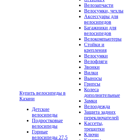
Велозапчасти
Велосумки, чехлы
Аксессуары для
велосипедов
Багажники для
велосипедов
Велокомпьютеры
Стойки и
крепления
Велосумки
Велофляги
Звонки
Вилки
Выносы
Грипсы
Колеса
Купить велосипеды в
дополнительные
Казани
Замки
Велоодежда
Детские
Защита задних
велосипеды
переключателей
Подростковые
Кассеты,
велосипеды
трещотки
Горные
Ключи
велосипеды 27,5