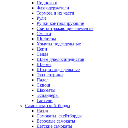
Подножки
Флягодержатели
Тормоза и их части
Рули
Ручки контролирующие
Светоотражающие элементы
Смазки
Шифтеры
Хомуты подседельные
Цепи
Седла
Шлем д/велосипедистов
Шлемы
Штыри подседельные
Эксцентрики
Падел
Сквош
Шахматы
Эспандеры
Гантели
Самокаты, скейтборды
Назад
Самокаты, скейтборды
Взрослые самокаты
Детские самокаты