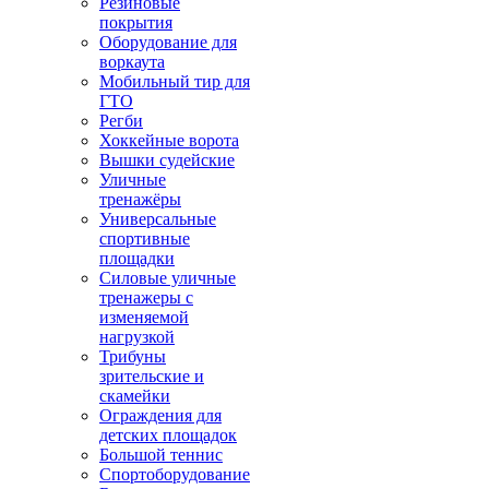
Резиновые
покрытия
Оборудование для
воркаута
Мобильный тир для
ГТО
Регби
Хоккейные ворота
Вышки судейские
Уличные
тренажёры
Универсальные
спортивные
площадки
Силовые уличные
тренажеры с
изменяемой
нагрузкой
Трибуны
зрительские и
скамейки
Ограждения для
детских площадок
Большой теннис
Спортоборудование