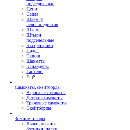
подседельные
Цепи
Седла
Шлем д/
велосипедистов
Шлемы
Штыри
подседельные
Эксцентрики
Падел
Сквош
Шахматы
Эспандеры
Гантели
Ещё
Самокаты, скейтборды
Взрослые самокаты
Детские самокаты
Трюковые самокаты
Скейтборды
Зимние товары
Лыжи, лыжные
ботинки, палки