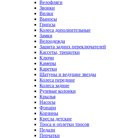
Велофляги
Звонки
Вилки
Выносы
Грипсы
Колеса дополнительные
Замки
Велоодежда
Защита задних переключателей
Кассеты, трещотки
Ключи
Камеры
Каретки
Шатуны и ведущие звезды
Колеса передние
Колеса задние
Рулевые колонки
Крылья
Насосы
Фонари
Корзины
Кресла детские
Троса и оплетки тросов
Педали
Перчатки