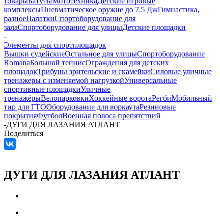
товары
Батуты
Мототехника
Детские игровые
комплексы
Пневматическое оружие до 7.5 Дж
Гимнастика,
разное
Палатки
Спортоборудование для
зала
Спортоборудование для улицы
Детские площадки
-
Элементы для спортплощадок
Вышки судейские
Остальное для улицы
Спортоборудование
Romana
Большой теннис
Ограждения для детских
площадок
Трибуны зрительские и скамейки
Силовые уличные
тренажеры с изменяемой нагрузкой
Универсальные
спортивные площадки
Уличные
тренажёры
Велопарковки
Хоккейные ворота
Регби
Мобильный
тир для ГТО
Оборудование для воркаута
Резиновые
покрытия
Футбол
Военная полоса препятствий
-
ДУГИ ДЛЯ ЛАЗАНИЯ АТЛАНТ
Поделиться
ДУГИ ДЛЯ ЛАЗАНИЯ АТЛАНТ