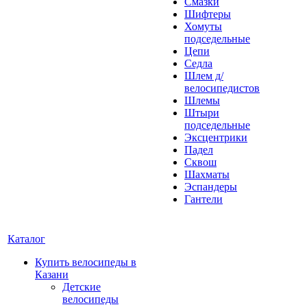
Смазки
Шифтеры
Хомуты
подседельные
Цепи
Седла
Шлем д/
велосипедистов
Шлемы
Штыри
подседельные
Эксцентрики
Падел
Сквош
Шахматы
Эспандеры
Гантели
Каталог
Купить велосипеды в
Казани
Детские
велосипеды