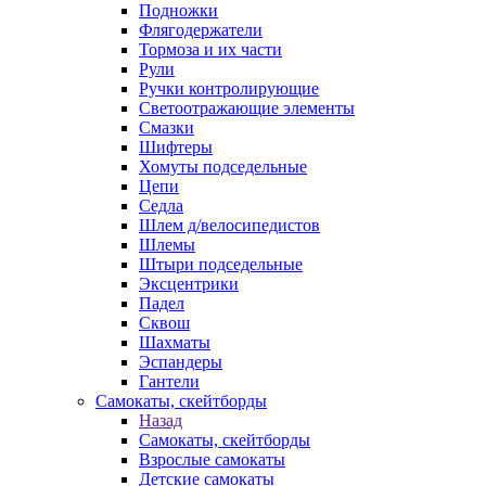
Подножки
Флягодержатели
Тормоза и их части
Рули
Ручки контролирующие
Светоотражающие элементы
Смазки
Шифтеры
Хомуты подседельные
Цепи
Седла
Шлем д/велосипедистов
Шлемы
Штыри подседельные
Эксцентрики
Падел
Сквош
Шахматы
Эспандеры
Гантели
Самокаты, скейтборды
Назад
Самокаты, скейтборды
Взрослые самокаты
Детские самокаты