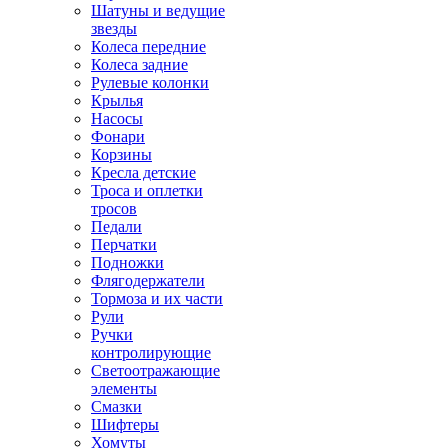
Шатуны и ведущие
звезды
Колеса передние
Колеса задние
Рулевые колонки
Крылья
Насосы
Фонари
Корзины
Кресла детские
Троса и оплетки
тросов
Педали
Перчатки
Подножки
Флягодержатели
Тормоза и их части
Рули
Ручки
контролирующие
Светоотражающие
элементы
Смазки
Шифтеры
Хомуты