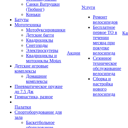
Санки Ватрушки
Услуги
(Тюбинг)
Коньки
Ремонт
Батуты
велосипедов
Мототехника
Бесплатное
Мотобуксировщики
первое ТО в
Ка
Детские багги
течении
Квадроциклы
месяца при
Снегоходы
покупке
Электроскутеры
Акции
велосипеда
Квадроциклы и
Сезонное
мотоциклы Motax
техническое
Детские игровые
обслуживание
комплексы
велосипеда
Домашние
Сборка и
комплексы
настройка
Пневматическое оружие
нового
до 7.5 Дж
велосипеда
Гимнастика, разное
Палатки
Спортоборудование для
зала
Баскетбольное
оборудование