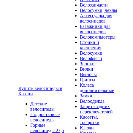
Велозапчасти
Велосумки, чехлы
Аксессуары для
велосипедов
Багажники для
велосипедов
Велокомпьютеры
Стойки и
крепления
Велосумки
Велофляги
Звонки
Вилки
Выносы
Грипсы
Колеса
Купить велосипеды в
дополнительные
Казани
Замки
Велоодежда
Детские
Защита задних
велосипеды
переключателей
Подростковые
Кассеты,
велосипеды
трещотки
Горные
Ключи
велосипеды 27,5