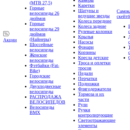
Камеры
(MTB 27,5)
Каретки
Горные
Шатуны и
Самок
велосипеды 26
ведущие звезды
скейт
дюймов
Колеса передние
Горные
Колеса задние
велосипеды 29
Рулевые колонки
дюймов
Крылья
(Найнеры)
Акции
Насосы
Шоссейные
Фонари
велосипеды
Корзины
Женские
Кресла детские
велосипеды
Троса и оплетки
Фэтбайки (Fat-
тросов
Bike)
Педали
Городские
Перчатки
велосипеды
Подножки
Двухподвесные
Флягодержатели
велосипеды
Тормоза и их
РАСПРОДАЖА
части
ВЕЛОСИПЕДОВ
Рули
Велосипеды
Ручки
BMX
контролирующие
Светоотражающие
элементы