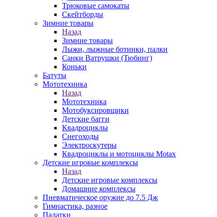
Трюковые самокаты
Скейтборды
Зимние товары
Назад
Зимние товары
Лыжи, лыжные ботинки, палки
Санки Ватрушки (Тюбинг)
Коньки
Батуты
Мототехника
Назад
Мототехника
Мотобуксировщики
Детские багги
Квадроциклы
Снегоходы
Электроскутеры
Квадроциклы и мотоциклы Motax
Детские игровые комплексы
Назад
Детские игровые комплексы
Домашние комплексы
Пневматическое оружие до 7.5 Дж
Гимнастика, разное
Палатки