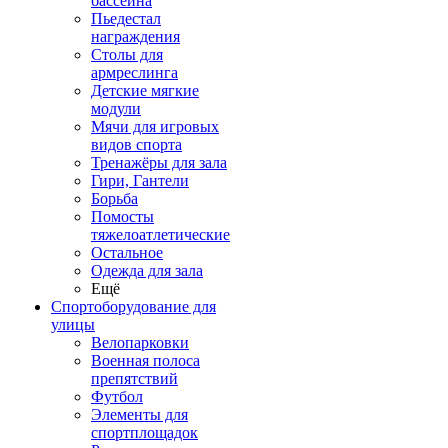
бассейна
Пьедестал
награждения
Столы для
армреслинга
Детские мягкие
модули
Мячи для игровых
видов спорта
Тренажёры для зала
Гири, Гантели
Борьба
Помосты
тяжелоатлетические
Остальное
Одежда для зала
Ещё
Спортоборудование для
улицы
Велопарковки
Военная полоса
препятствий
Футбол
Элементы для
спортплощадок