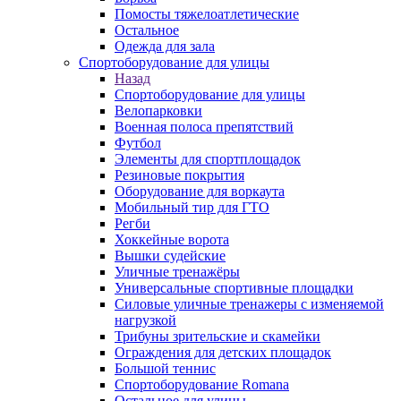
Помосты тяжелоатлетические
Остальное
Одежда для зала
Спортоборудование для улицы
Назад
Спортоборудование для улицы
Велопарковки
Военная полоса препятствий
Футбол
Элементы для спортплощадок
Резиновые покрытия
Оборудование для воркаута
Мобильный тир для ГТО
Регби
Хоккейные ворота
Вышки судейские
Уличные тренажёры
Универсальные спортивные площадки
Силовые уличные тренажеры с изменяемой
нагрузкой
Трибуны зрительские и скамейки
Ограждения для детских площадок
Большой теннис
Спортоборудование Romana
Остальное для улицы