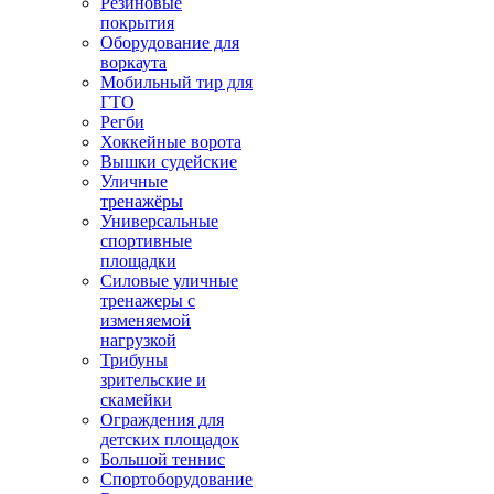
Резиновые
покрытия
Оборудование для
воркаута
Мобильный тир для
ГТО
Регби
Хоккейные ворота
Вышки судейские
Уличные
тренажёры
Универсальные
спортивные
площадки
Силовые уличные
тренажеры с
изменяемой
нагрузкой
Трибуны
зрительские и
скамейки
Ограждения для
детских площадок
Большой теннис
Спортоборудование