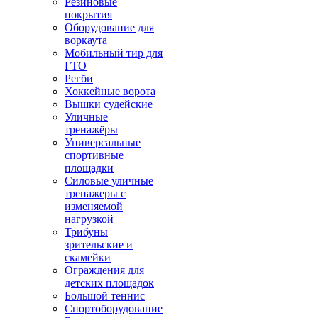
Резиновые
покрытия
Оборудование для
воркаута
Мобильный тир для
ГТО
Регби
Хоккейные ворота
Вышки судейские
Уличные
тренажёры
Универсальные
спортивные
площадки
Силовые уличные
тренажеры с
изменяемой
нагрузкой
Трибуны
зрительские и
скамейки
Ограждения для
детских площадок
Большой теннис
Спортоборудование