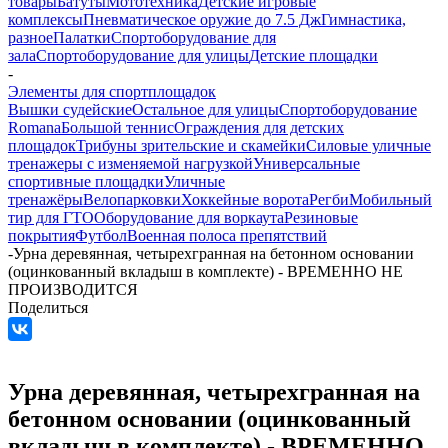
товары
Батуты
Мототехника
Детские игровые
комплексы
Пневматическое оружие до 7.5 Дж
Гимнастика,
разное
Палатки
Спортоборудование для
зала
Спортоборудование для улицы
Детские площадки
-
Элементы для спортплощадок
Вышки судейские
Остальное для улицы
Спортоборудование
Romana
Большой теннис
Ограждения для детских
площадок
Трибуны зрительские и скамейки
Силовые уличные
тренажеры с изменяемой нагрузкой
Универсальные
спортивные площадки
Уличные
тренажёры
Велопарковки
Хоккейные ворота
Регби
Мобильный
тир для ГТО
Оборудование для воркаута
Резиновые
покрытия
Футбол
Военная полоса препятствий
-
Урна деревянная, четырехгранная на бетонном основании
(оцинкованный вкладыш в комплекте) - ВРЕМЕННО НЕ
ПРОИЗВОДИТСЯ
Поделиться
Урна деревянная, четырехгранная на
бетонном основании (оцинкованный
вкладыш в комплекте) - ВРЕМЕННО