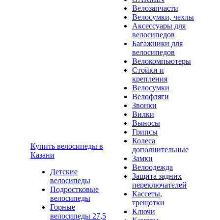
Велозапчасти
Велосумки, чехлы
Аксессуары для
велосипедов
Багажники для
велосипедов
Велокомпьютеры
Стойки и
крепления
Велосумки
Велофляги
Звонки
Вилки
Выносы
Грипсы
Колеса
Купить велосипеды в
дополнительные
Казани
Замки
Велоодежда
Детские
Защита задних
велосипеды
переключателей
Подростковые
Кассеты,
велосипеды
трещотки
Горные
Ключи
велосипеды 27,5