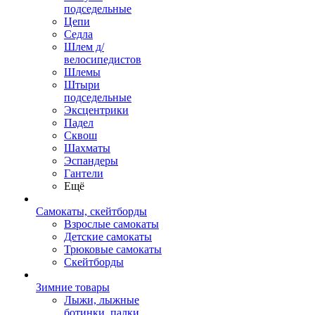
подседельные
Цепи
Седла
Шлем д/
велосипедистов
Шлемы
Штыри
подседельные
Эксцентрики
Падел
Сквош
Шахматы
Эспандеры
Гантели
Ещё
Самокаты, скейтборды
Взрослые самокаты
Детские самокаты
Трюковые самокаты
Скейтборды
Зимние товары
Лыжи, лыжные
ботинки, палки