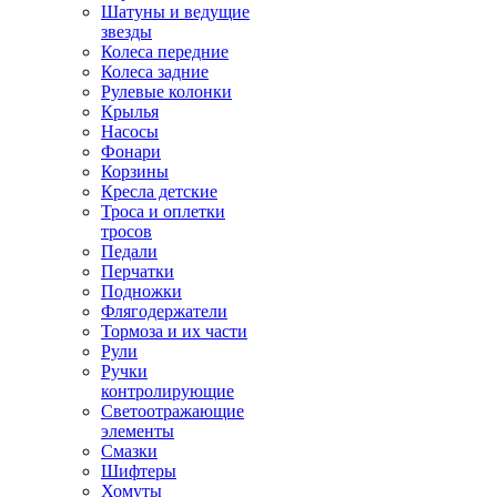
Шатуны и ведущие
звезды
Колеса передние
Колеса задние
Рулевые колонки
Крылья
Насосы
Фонари
Корзины
Кресла детские
Троса и оплетки
тросов
Педали
Перчатки
Подножки
Флягодержатели
Тормоза и их части
Рули
Ручки
контролирующие
Светоотражающие
элементы
Смазки
Шифтеры
Хомуты