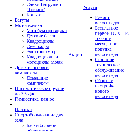
Санки Ватрушки
Услуги
(Тюбинг)
Коньки
Ремонт
Батуты
велосипедов
Мототехника
Бесплатное
Мотобуксировщики
первое ТО в
Ка
Детские багги
течении
Квадроциклы
месяца при
Снегоходы
покупке
Электроскутеры
Акции
велосипеда
Квадроциклы и
Сезонное
мотоциклы Motax
техническое
Детские игровые
обслуживание
комплексы
велосипеда
Домашние
Сборка и
комплексы
настройка
Пневматическое оружие
нового
до 7.5 Дж
велосипеда
Гимнастика, разное
Палатки
Спортоборудование для
зала
Баскетбольное
оборудование