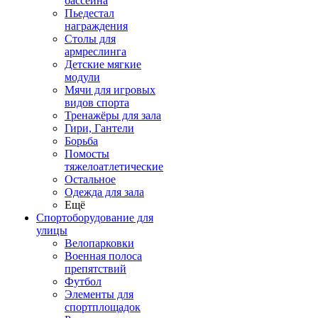
бассейна
Пьедестал
награждения
Столы для
армреслинга
Детские мягкие
модули
Мячи для игровых
видов спорта
Тренажёры для зала
Гири, Гантели
Борьба
Помосты
тяжелоатлетические
Остальное
Одежда для зала
Ещё
Спортоборудование для
улицы
Велопарковки
Военная полоса
препятствий
Футбол
Элементы для
спортплощадок