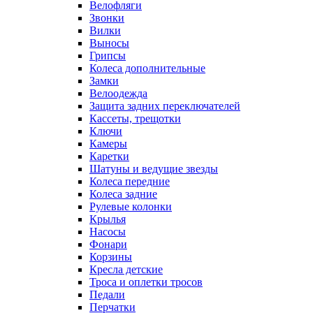
Велофляги
Звонки
Вилки
Выносы
Грипсы
Колеса дополнительные
Замки
Велоодежда
Защита задних переключателей
Кассеты, трещотки
Ключи
Камеры
Каретки
Шатуны и ведущие звезды
Колеса передние
Колеса задние
Рулевые колонки
Крылья
Насосы
Фонари
Корзины
Кресла детские
Троса и оплетки тросов
Педали
Перчатки