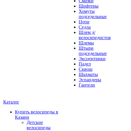
Смазки
Шифтеры
Хомуты
подседельные
Цепи
Седла
Шлем д/
велосипедистов
Шлемы
Штыри
подседельные
Эксцентрики
Падел
Сквош
Шахматы
Эспандеры
Гантели
Каталог
Купить велосипеды в
Казани
Детские
велосипеды