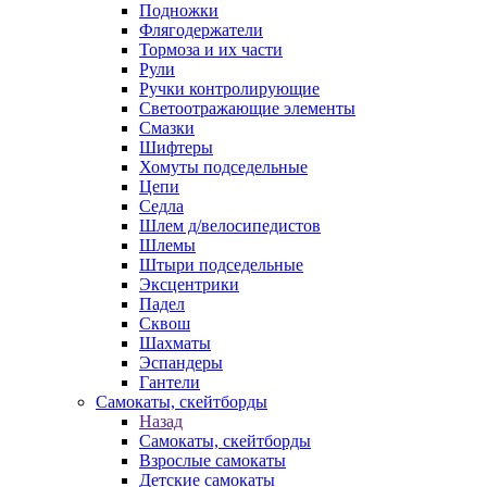
Подножки
Флягодержатели
Тормоза и их части
Рули
Ручки контролирующие
Светоотражающие элементы
Смазки
Шифтеры
Хомуты подседельные
Цепи
Седла
Шлем д/велосипедистов
Шлемы
Штыри подседельные
Эксцентрики
Падел
Сквош
Шахматы
Эспандеры
Гантели
Самокаты, скейтборды
Назад
Самокаты, скейтборды
Взрослые самокаты
Детские самокаты