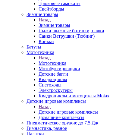
Трюковые самокаты
Скейтборды
Зимние товары
Назад
Зимние товары
Лыжи, лыжные ботинки, палки
Санки Ватрушки (Тюбинг)
Коньки
Батуты
Мототехника
Назад
Мототехника
Мотобуксировщики
Детские багги
Квадроциклы
Снегоходы
Электроскутеры
Квадроциклы и мотоциклы Motax
Детские игровые комплексы
Назад
Детские игровые комплексы
Домашние комплексы
Пневматическое оружие до 7.5 Дж
Гимнастика, разное
Палатки