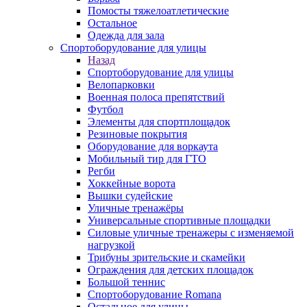
Помосты тяжелоатлетические
Остальное
Одежда для зала
Спортоборудование для улицы
Назад
Спортоборудование для улицы
Велопарковки
Военная полоса препятствий
Футбол
Элементы для спортплощадок
Резиновые покрытия
Оборудование для воркаута
Мобильный тир для ГТО
Регби
Хоккейные ворота
Вышки судейские
Уличные тренажёры
Универсальные спортивные площадки
Силовые уличные тренажеры с изменяемой
нагрузкой
Трибуны зрительские и скамейки
Ограждения для детских площадок
Большой теннис
Спортоборудование Romana
Остальное для улицы