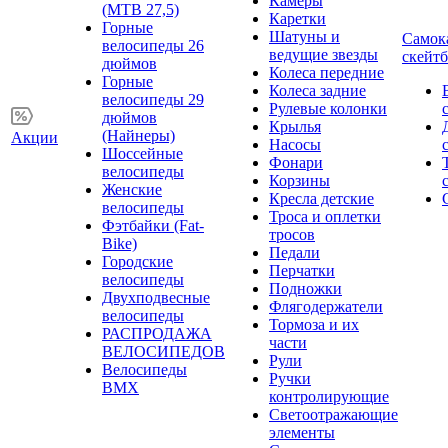
Камеры
(MTB 27,5)
Каретки
Горные
Шатуны и
Самок
велосипеды 26
ведущие звезды
скейт
дюймов
Колеса передние
Горные
Колеса задние
велосипеды 29
Рулевые колонки
дюймов
Крылья
(Найнеры)
Акции
Насосы
Шоссейные
Фонари
велосипеды
Корзины
Женские
Кресла детские
велосипеды
Троса и оплетки
Фэтбайки (Fat-
тросов
Bike)
Педали
Городские
Перчатки
велосипеды
Подножки
Двухподвесные
Флягодержатели
велосипеды
Тормоза и их
РАСПРОДАЖА
части
ВЕЛОСИПЕДОВ
Рули
Велосипеды
Ручки
BMX
контролирующие
Светоотражающие
элементы