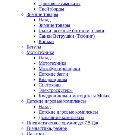
Трюковые самокаты
Скейтборды
Зимние товары
Назад
Зимние товары
Лыжи, лыжные ботинки, палки
Санки Ватрушки (Тюбинг)
Коньки
Батуты
Мототехника
Назад
Мототехника
Мотобуксировщики
Детские багги
Квадроциклы
Снегоходы
Электроскутеры
Квадроциклы и мотоциклы Motax
Детские игровые комплексы
Назад
Детские игровые комплексы
Домашние комплексы
Пневматическое оружие до 7.5 Дж
Гимнастика, разное
Палатки