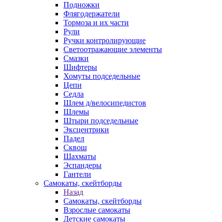
Подножки
Флягодержатели
Тормоза и их части
Рули
Ручки контролирующие
Светоотражающие элементы
Смазки
Шифтеры
Хомуты подседельные
Цепи
Седла
Шлем д/велосипедистов
Шлемы
Штыри подседельные
Эксцентрики
Падел
Сквош
Шахматы
Эспандеры
Гантели
Самокаты, скейтборды
Назад
Самокаты, скейтборды
Взрослые самокаты
Детские самокаты