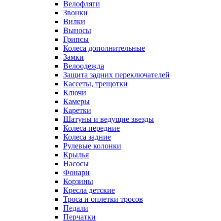
Велофляги
Звонки
Вилки
Выносы
Грипсы
Колеса дополнительные
Замки
Велоодежда
Защита задних переключателей
Кассеты, трещотки
Ключи
Камеры
Каретки
Шатуны и ведущие звезды
Колеса передние
Колеса задние
Рулевые колонки
Крылья
Насосы
Фонари
Корзины
Кресла детские
Троса и оплетки тросов
Педали
Перчатки