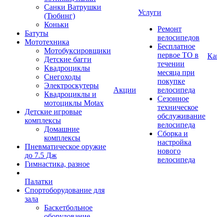
Санки Ватрушки
Услуги
(Тюбинг)
Коньки
Ремонт
Батуты
велосипедов
Мототехника
Бесплатное
Мотобуксировщики
первое ТО в
Ка
Детские багги
течении
Квадроциклы
месяца при
Снегоходы
покупке
Электроскутеры
Акции
велосипеда
Квадроциклы и
Сезонное
мотоциклы Motax
техническое
Детские игровые
обслуживание
комплексы
велосипеда
Домашние
Сборка и
комплексы
настройка
Пневматическое оружие
нового
до 7.5 Дж
велосипеда
Гимнастика, разное
Палатки
Спортоборудование для
зала
Баскетбольное
оборудование