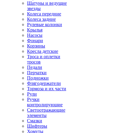
Шатуны и ведущие
звезды
Колеса передние
Колеса задние
Рулевые колонки
Крылья
Насосы
Фонари
Корзины
Кресла детские
Троса и оплетки
тросов
Педали
Перчатки
Подножки
Флягодержатели
Тормоза и их части
Рули
Ручки
контролирующие
Светоотражающие
элементы
Смазки
Шифтеры
Хомуты