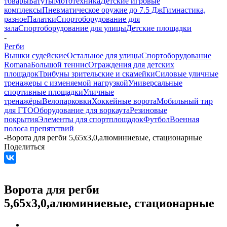
товары
Батуты
Мототехника
Детские игровые
комплексы
Пневматическое оружие до 7.5 Дж
Гимнастика,
разное
Палатки
Спортоборудование для
зала
Спортоборудование для улицы
Детские площадки
-
Регби
Вышки судейские
Остальное для улицы
Спортоборудование
Romana
Большой теннис
Ограждения для детских
площадок
Трибуны зрительские и скамейки
Силовые уличные
тренажеры с изменяемой нагрузкой
Универсальные
спортивные площадки
Уличные
тренажёры
Велопарковки
Хоккейные ворота
Мобильный тир
для ГТО
Оборудование для воркаута
Резиновые
покрытия
Элементы для спортплощадок
Футбол
Военная
полоса препятствий
-
Ворота для регби 5,65х3,0,алюминиевые, стационарные
Поделиться
Ворота для регби
5,65х3,0,алюминиевые, стационарные