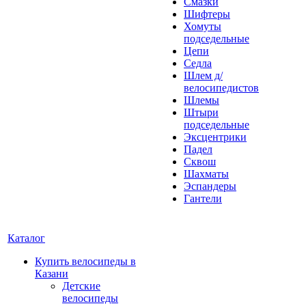
Смазки
Шифтеры
Хомуты
подседельные
Цепи
Седла
Шлем д/
велосипедистов
Шлемы
Штыри
подседельные
Эксцентрики
Падел
Сквош
Шахматы
Эспандеры
Гантели
Каталог
Купить велосипеды в
Казани
Детские
велосипеды