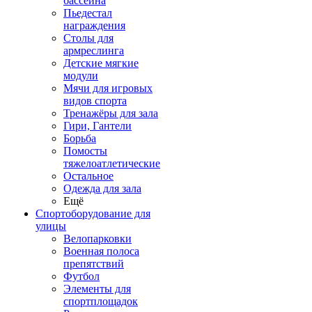
бассейна
Пьедестал
награждения
Столы для
армреслинга
Детские мягкие
модули
Мячи для игровых
видов спорта
Тренажёры для зала
Гири, Гантели
Борьба
Помосты
тяжелоатлетические
Остальное
Одежда для зала
Ещё
Спортоборудование для
улицы
Велопарковки
Военная полоса
препятствий
Футбол
Элементы для
спортплощадок