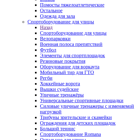
Помосты тяжелоатлетические
Остальное
Одежда для зала
Спортоборудование для улицы
Назад
Спортоборудование для улицы
Велопарковки
Военная полоса препятствий
Футбол
Элементы для спортплощадок
Резиновые покрытия
Оборудование для воркаута
Мобильный тир для ГТО
Регби
Хоккейные ворота
Вышки судейские
Уличные тренажёры
Универсальные спортивные площадки
Силовые уличные тренажеры с изменяемой
нагрузкой
Трибуны зрительские и скамейки
Ограждения для детских площадок
Большой теннис
Спортоборудование Romana
Остальное для улицы