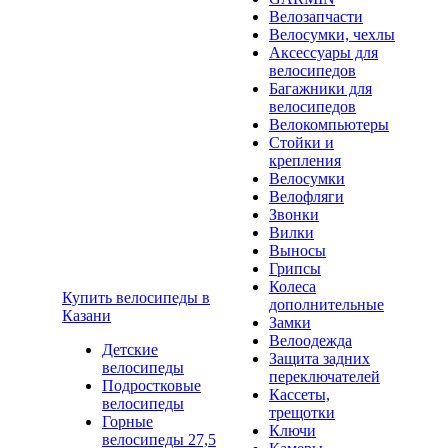
Велозапчасти
Велосумки, чехлы
Аксессуары для
велосипедов
Багажники для
велосипедов
Велокомпьютеры
Стойки и
крепления
Велосумки
Велофляги
Звонки
Вилки
Выносы
Грипсы
Колеса
Купить велосипеды в
дополнительные
Казани
Замки
Велоодежда
Детские
Защита задних
велосипеды
переключателей
Подростковые
Кассеты,
велосипеды
трещотки
Горные
Ключи
велосипеды 27,5