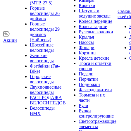
Камеры
(MTB 27,5)
Каретки
Горные
Шатуны и
Самок
велосипеды 26
ведущие звезды
скейт
дюймов
Колеса передние
Горные
Колеса задние
велосипеды 29
Рулевые колонки
дюймов
Крылья
(Найнеры)
Акции
Насосы
Шоссейные
Фонари
велосипеды
Корзины
Женские
Кресла детские
велосипеды
Троса и оплетки
Фэтбайки (Fat-
тросов
Bike)
Педали
Городские
Перчатки
велосипеды
Подножки
Двухподвесные
Флягодержатели
велосипеды
Тормоза и их
РАСПРОДАЖА
части
ВЕЛОСИПЕДОВ
Рули
Велосипеды
Ручки
BMX
контролирующие
Светоотражающие
элементы