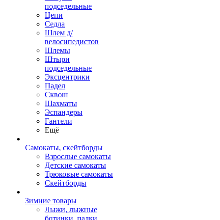
подседельные
Цепи
Седла
Шлем д/
велосипедистов
Шлемы
Штыри
подседельные
Эксцентрики
Падел
Сквош
Шахматы
Эспандеры
Гантели
Ещё
Самокаты, скейтборды
Взрослые самокаты
Детские самокаты
Трюковые самокаты
Скейтборды
Зимние товары
Лыжи, лыжные
ботинки, палки