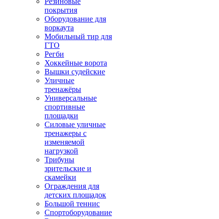
Резиновые
покрытия
Оборудование для
воркаута
Мобильный тир для
ГТО
Регби
Хоккейные ворота
Вышки судейские
Уличные
тренажёры
Универсальные
спортивные
площадки
Силовые уличные
тренажеры с
изменяемой
нагрузкой
Трибуны
зрительские и
скамейки
Ограждения для
детских площадок
Большой теннис
Спортоборудование