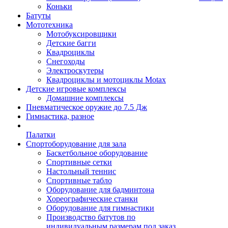
Коньки
Батуты
Мототехника
Мотобуксировщики
Детские багги
Квадроциклы
Снегоходы
Электроскутеры
Квадроциклы и мотоциклы Motax
Детские игровые комплексы
Домашние комплексы
Пневматическое оружие до 7.5 Дж
Гимнастика, разное
Палатки
Спортоборудование для зала
Баскетбольное оборудование
Спортивные сетки
Настольный теннис
Спортивные табло
Оборудование для бадминтона
Хореографические станки
Оборудование для гимнастики
Производство батутов по
индивидуальным размерам под заказ