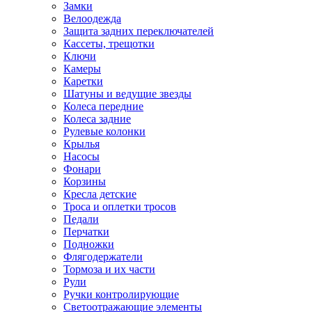
Замки
Велоодежда
Защита задних переключателей
Кассеты, трещотки
Ключи
Камеры
Каретки
Шатуны и ведущие звезды
Колеса передние
Колеса задние
Рулевые колонки
Крылья
Насосы
Фонари
Корзины
Кресла детские
Троса и оплетки тросов
Педали
Перчатки
Подножки
Флягодержатели
Тормоза и их части
Рули
Ручки контролирующие
Светоотражающие элементы