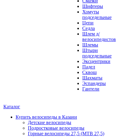
Смазки
Шифтеры
Хомуты
подседельные
Цепи
Седла
Шлем д/
велосипедистов
Шлемы
Штыри
подседельные
Эксцентрики
Падел
Сквош
Шахматы
Эспандеры
Гантели
Каталог
Купить велосипеды в Казани
Детские велосипеды
Подростковые велосипеды
Горные велосипеды 27,5 (MTB 27,5)