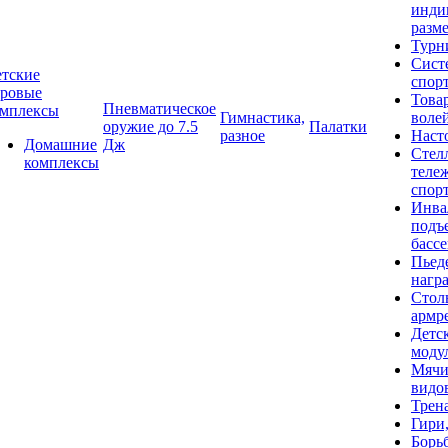
инди
разме
Турн
Сист
тские
спор
гровые
Това
Пневматическое
омплексы
Гимнастика,
воле
оружие до 7.5
Палатки
разное
Наст
Домашние
Дж
Стел
комплексы
теле
спор
Инва
подъ
басс
Пьед
нагр
Стол
армр
Детс
моду
Мячи
видо
Трен
Гири
Борь