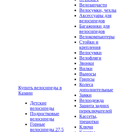
Велозапчасти
Велосумки, чехлы
Аксессуары для
велосипедов
Багажники для
велосипедов
Велокомпьютеры
Стойки и
крепления
Велосумки
Велофляги
Звонки
Вилки
Выносы
Грипсы
Колеса
Купить велосипеды в
дополнительные
Казани
Замки
Велоодежда
Детские
Защита задних
велосипеды
переключателей
Подростковые
Кассеты,
велосипеды
трещотки
Горные
Ключи
велосипеды 27,5