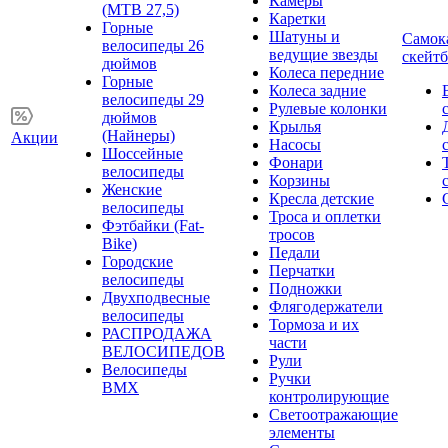
Камеры
(MTB 27,5)
Каретки
Горные
Шатуны и
Самок
велосипеды 26
ведущие звезды
скейт
дюймов
Колеса передние
Горные
Колеса задние
велосипеды 29
Рулевые колонки
дюймов
Крылья
(Найнеры)
Акции
Насосы
Шоссейные
Фонари
велосипеды
Корзины
Женские
Кресла детские
велосипеды
Троса и оплетки
Фэтбайки (Fat-
тросов
Bike)
Педали
Городские
Перчатки
велосипеды
Подножки
Двухподвесные
Флягодержатели
велосипеды
Тормоза и их
РАСПРОДАЖА
части
ВЕЛОСИПЕДОВ
Рули
Велосипеды
Ручки
BMX
контролирующие
Светоотражающие
элементы