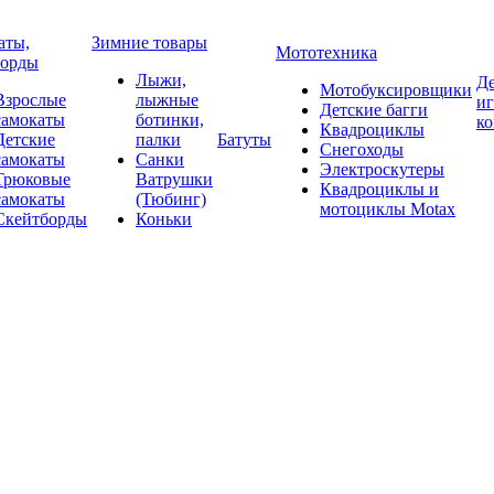
аты,
Зимние товары
Мототехника
борды
Лыжи,
Де
Мотобуксировщики
Взрослые
лыжные
и
Детские багги
самокаты
ботинки,
к
Квадроциклы
Детские
палки
Батуты
Снегоходы
самокаты
Санки
Электроскутеры
Трюковые
Ватрушки
Квадроциклы и
самокаты
(Тюбинг)
мотоциклы Motax
Скейтборды
Коньки