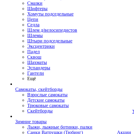
Смазки
Шифтеры
Хомуты подседельные
Цепи
Седла
Шлем д/велосипедистов
Шлемы
Штыри подседельные
Эксцентрики
Падел
Сквош
Шахматы
Эспандеры
Гантели
Ещё
Самокаты, скейтборды
Взрослые самокаты
Детские самокаты
Трюковые самокаты
Скейтборды
Зимние товары
Лыжи, лыжные ботинки, палки
Санки Ватрушки (Тюбинг)
Акции