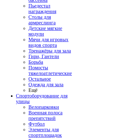
бассейна
Пьедестал
награждения
Столы для
армреслинга
Детские мягкие
модули
Мячи для игровых
видов спорта
Тренажёры для зала
Гири, Гантели
Борьба
Помосты
тяжелоатлетические
Остальное
Одежда для зала
Ещё
Спортоборудование для
улицы
Велопарковки
Военная полоса
препятствий
Футбол
Элементы для
спортплощадок