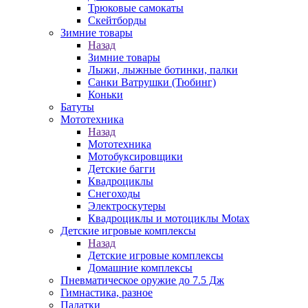
Трюковые самокаты
Скейтборды
Зимние товары
Назад
Зимние товары
Лыжи, лыжные ботинки, палки
Санки Ватрушки (Тюбинг)
Коньки
Батуты
Мототехника
Назад
Мототехника
Мотобуксировщики
Детские багги
Квадроциклы
Снегоходы
Электроскутеры
Квадроциклы и мотоциклы Motax
Детские игровые комплексы
Назад
Детские игровые комплексы
Домашние комплексы
Пневматическое оружие до 7.5 Дж
Гимнастика, разное
Палатки