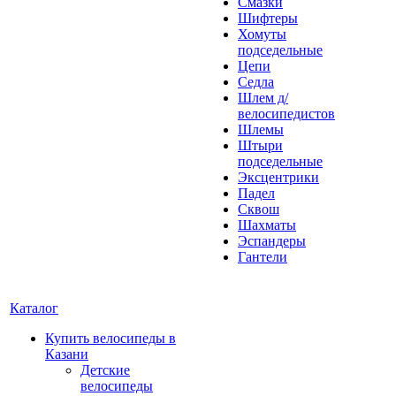
Смазки
Шифтеры
Хомуты
подседельные
Цепи
Седла
Шлем д/
велосипедистов
Шлемы
Штыри
подседельные
Эксцентрики
Падел
Сквош
Шахматы
Эспандеры
Гантели
Каталог
Купить велосипеды в
Казани
Детские
велосипеды