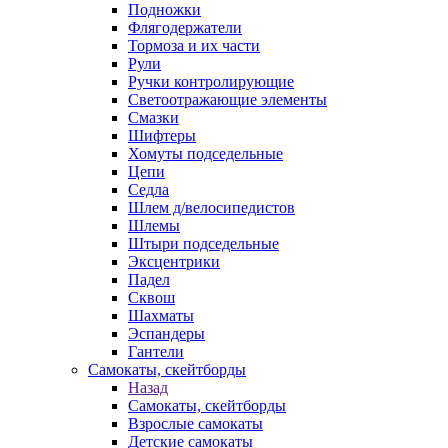
Подножки
Флягодержатели
Тормоза и их части
Рули
Ручки контролирующие
Светоотражающие элементы
Смазки
Шифтеры
Хомуты подседельные
Цепи
Седла
Шлем д/велосипедистов
Шлемы
Штыри подседельные
Эксцентрики
Падел
Сквош
Шахматы
Эспандеры
Гантели
Самокаты, скейтборды
Назад
Самокаты, скейтборды
Взрослые самокаты
Детские самокаты