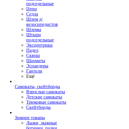
подседельные
Цепи
Седла
Шлем д/
велосипедистов
Шлемы
Штыри
подседельные
Эксцентрики
Падел
Сквош
Шахматы
Эспандеры
Гантели
Ещё
Самокаты, скейтборды
Взрослые самокаты
Детские самокаты
Трюковые самокаты
Скейтборды
Зимние товары
Лыжи, лыжные
ботинки, палки