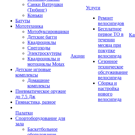
Санки Ватрушки
Услуги
(Тюбинг)
Коньки
Ремонт
Батуты
велосипедов
Мототехника
Бесплатное
Мотобуксировщики
первое ТО в
Ка
Детские багги
течении
Квадроциклы
месяца при
Снегоходы
покупке
Электроскутеры
Акции
велосипеда
Квадроциклы и
Сезонное
мотоциклы Motax
техническое
Детские игровые
обслуживание
комплексы
велосипеда
Домашние
Сборка и
комплексы
настройка
Пневматическое оружие
нового
до 7.5 Дж
велосипеда
Гимнастика, разное
Палатки
Спортоборудование для
зала
Баскетбольное
оборудование