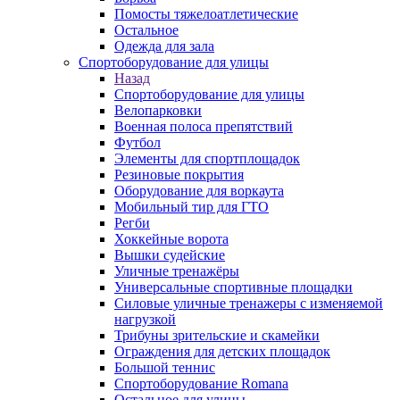
Помосты тяжелоатлетические
Остальное
Одежда для зала
Спортоборудование для улицы
Назад
Спортоборудование для улицы
Велопарковки
Военная полоса препятствий
Футбол
Элементы для спортплощадок
Резиновые покрытия
Оборудование для воркаута
Мобильный тир для ГТО
Регби
Хоккейные ворота
Вышки судейские
Уличные тренажёры
Универсальные спортивные площадки
Силовые уличные тренажеры с изменяемой
нагрузкой
Трибуны зрительские и скамейки
Ограждения для детских площадок
Большой теннис
Спортоборудование Romana
Остальное для улицы