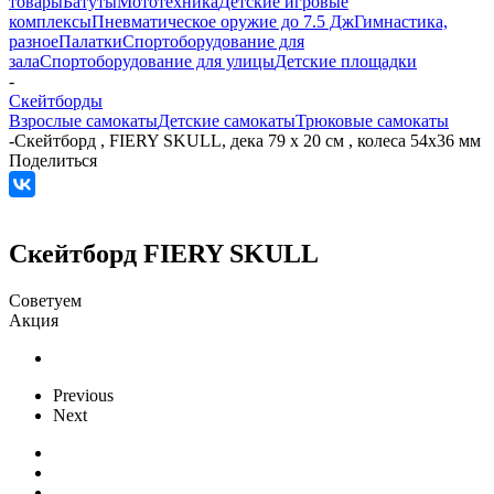
товары
Батуты
Мототехника
Детские игровые
комплексы
Пневматическое оружие до 7.5 Дж
Гимнастика,
разное
Палатки
Спортоборудование для
зала
Спортоборудование для улицы
Детские площадки
-
Скейтборды
Взрослые самокаты
Детские самокаты
Трюковые самокаты
-
Скейтборд , FIERY SKULL, дека 79 x 20 см , колеса 54x36 мм
Поделиться
Скейтборд FIERY SKULL
Советуем
Акция
Previous
Next