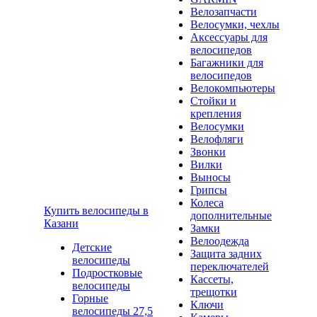
Велозапчасти
Велосумки, чехлы
Аксессуары для
велосипедов
Багажники для
велосипедов
Велокомпьютеры
Стойки и
крепления
Велосумки
Велофляги
Звонки
Вилки
Выносы
Грипсы
Колеса
Купить велосипеды в
дополнительные
Казани
Замки
Велоодежда
Детские
Защита задних
велосипеды
переключателей
Подростковые
Кассеты,
велосипеды
трещотки
Горные
Ключи
велосипеды 27,5