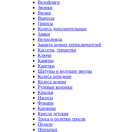
Велофляги
Звонки
Вилки
Выносы
Грипсы
Колеса дополнительные
Замки
Велоодежда
Защита задних переключателей
Кассеты, трещотки
Ключи
Камеры
Каретки
Шатуны и ведущие звезды
Колеса передние
Колеса задние
Рулевые колонки
Крылья
Насосы
Фонари
Корзины
Кресла детские
Троса и оплетки тросов
Педали
Перчатки