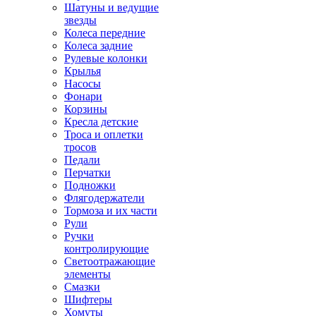
Шатуны и ведущие
звезды
Колеса передние
Колеса задние
Рулевые колонки
Крылья
Насосы
Фонари
Корзины
Кресла детские
Троса и оплетки
тросов
Педали
Перчатки
Подножки
Флягодержатели
Тормоза и их части
Рули
Ручки
контролирующие
Светоотражающие
элементы
Смазки
Шифтеры
Хомуты