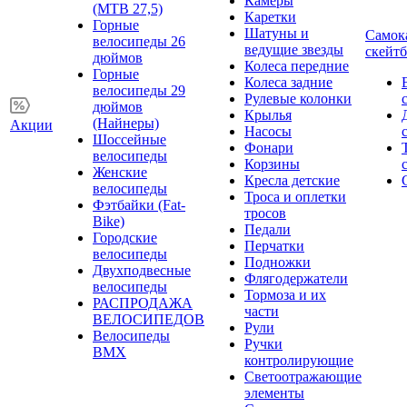
Камеры
(MTB 27,5)
Каретки
Горные
Шатуны и
Самок
велосипеды 26
ведущие звезды
скейт
дюймов
Колеса передние
Горные
Колеса задние
велосипеды 29
Рулевые колонки
дюймов
Крылья
(Найнеры)
Акции
Насосы
Шоссейные
Фонари
велосипеды
Корзины
Женские
Кресла детские
велосипеды
Троса и оплетки
Фэтбайки (Fat-
тросов
Bike)
Педали
Городские
Перчатки
велосипеды
Подножки
Двухподвесные
Флягодержатели
велосипеды
Тормоза и их
РАСПРОДАЖА
части
ВЕЛОСИПЕДОВ
Рули
Велосипеды
Ручки
BMX
контролирующие
Светоотражающие
элементы