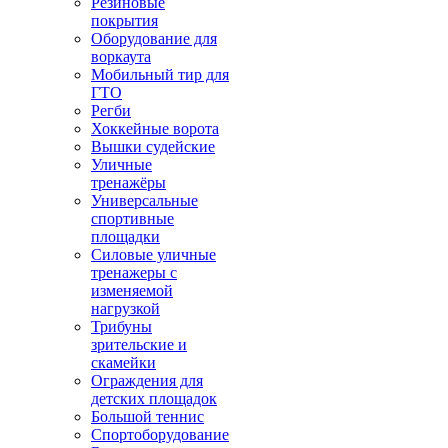
Резиновые
покрытия
Оборудование для
воркаута
Мобильный тир для
ГТО
Регби
Хоккейные ворота
Вышки судейские
Уличные
тренажёры
Универсальные
спортивные
площадки
Силовые уличные
тренажеры с
изменяемой
нагрузкой
Трибуны
зрительские и
скамейки
Ограждения для
детских площадок
Большой теннис
Спортоборудование