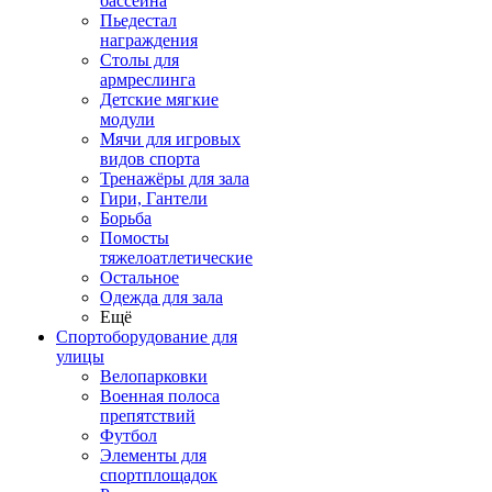
бассейна
Пьедестал
награждения
Столы для
армреслинга
Детские мягкие
модули
Мячи для игровых
видов спорта
Тренажёры для зала
Гири, Гантели
Борьба
Помосты
тяжелоатлетические
Остальное
Одежда для зала
Ещё
Спортоборудование для
улицы
Велопарковки
Военная полоса
препятствий
Футбол
Элементы для
спортплощадок