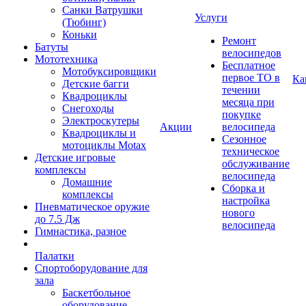
Санки Ватрушки
Услуги
(Тюбинг)
Коньки
Ремонт
Батуты
велосипедов
Мототехника
Бесплатное
Мотобуксировщики
первое ТО в
Ка
Детские багги
течении
Квадроциклы
месяца при
Снегоходы
покупке
Электроскутеры
Акции
велосипеда
Квадроциклы и
Сезонное
мотоциклы Motax
техническое
Детские игровые
обслуживание
комплексы
велосипеда
Домашние
Сборка и
комплексы
настройка
Пневматическое оружие
нового
до 7.5 Дж
велосипеда
Гимнастика, разное
Палатки
Спортоборудование для
зала
Баскетбольное
оборудование