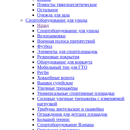
Помосты тяжелоатлетические
Остальное
Одежда для зала
Спортоборудование для улицы
Назад
Спортоборудование для улицы
Велопарковки
Военная полоса препятствий
Футбол
Элементы для спортплощадок
Резиновые покрытия
Оборудование для воркаута
Мобильный тир для ГТО
Регби
Хоккейные ворота
Вышки судейские
Уличные тренажёры
Универсальные спортивные площадки
Силовые уличные тренажеры с изменяемой
нагрузкой
Трибуны зрительские и скамейки
Ограждения для детских площадок
Большой теннис
Спортоборудование Romana
Остальное для улицы