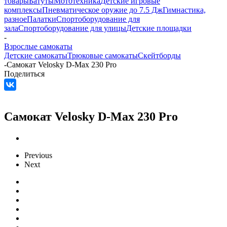
товары
Батуты
Мототехника
Детские игровые
комплексы
Пневматическое оружие до 7.5 Дж
Гимнастика,
разное
Палатки
Спортоборудование для
зала
Спортоборудование для улицы
Детские площадки
-
Взрослые самокаты
Детские самокаты
Трюковые самокаты
Скейтборды
-
Самокат Velosky D-Max 230 Pro
Поделиться
Самокат Velosky D-Max 230 Pro
Previous
Next