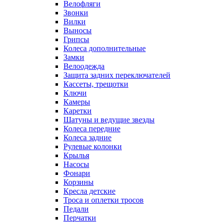
Велофляги
Звонки
Вилки
Выносы
Грипсы
Колеса дополнительные
Замки
Велоодежда
Защита задних переключателей
Кассеты, трещотки
Ключи
Камеры
Каретки
Шатуны и ведущие звезды
Колеса передние
Колеса задние
Рулевые колонки
Крылья
Насосы
Фонари
Корзины
Кресла детские
Троса и оплетки тросов
Педали
Перчатки