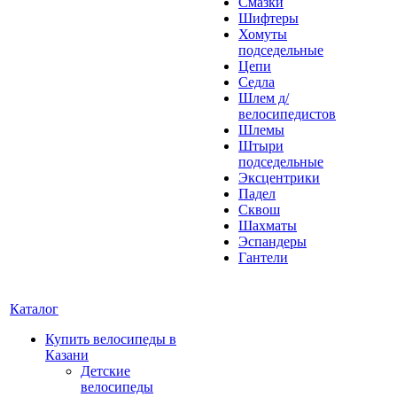
Смазки
Шифтеры
Хомуты
подседельные
Цепи
Седла
Шлем д/
велосипедистов
Шлемы
Штыри
подседельные
Эксцентрики
Падел
Сквош
Шахматы
Эспандеры
Гантели
Каталог
Купить велосипеды в
Казани
Детские
велосипеды