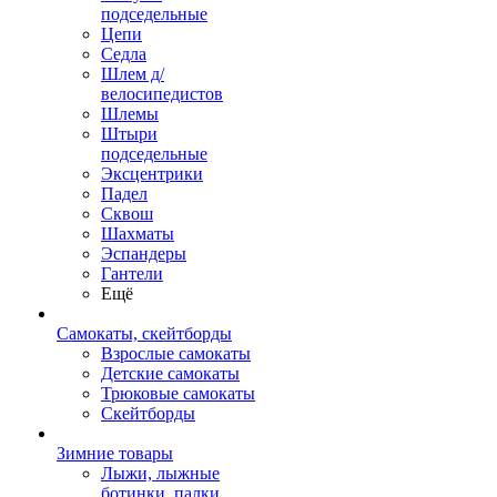
подседельные
Цепи
Седла
Шлем д/
велосипедистов
Шлемы
Штыри
подседельные
Эксцентрики
Падел
Сквош
Шахматы
Эспандеры
Гантели
Ещё
Самокаты, скейтборды
Взрослые самокаты
Детские самокаты
Трюковые самокаты
Скейтборды
Зимние товары
Лыжи, лыжные
ботинки, палки