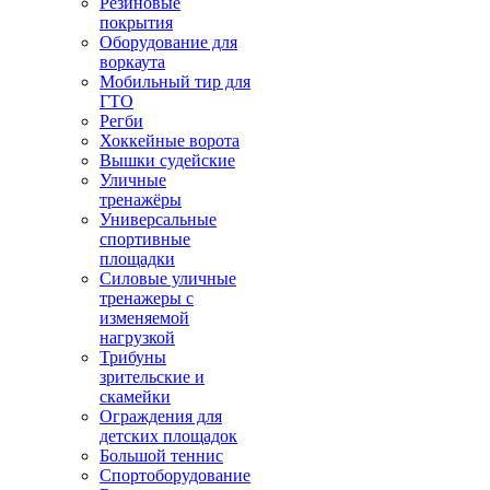
Резиновые
покрытия
Оборудование для
воркаута
Мобильный тир для
ГТО
Регби
Хоккейные ворота
Вышки судейские
Уличные
тренажёры
Универсальные
спортивные
площадки
Силовые уличные
тренажеры с
изменяемой
нагрузкой
Трибуны
зрительские и
скамейки
Ограждения для
детских площадок
Большой теннис
Спортоборудование