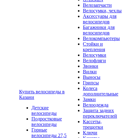
Велозапчасти
Велосумки, чехлы
Аксессуары для
велосипедов
Багажники для
велосипедов
Велокомпьютеры
Стойки и
крепления
Велосумки
Велофляги
Звонки
Вилки
Выносы
Грипсы
Колеса
Купить велосипеды в
дополнительные
Казани
Замки
Велоодежда
Детские
Защита задних
велосипеды
переключателей
Подростковые
Кассеты,
велосипеды
трещотки
Горные
Ключи
велосипеды 27,5