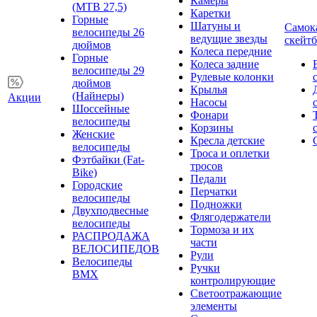
Камеры
(MTB 27,5)
Каретки
Горные
Шатуны и
Самок
велосипеды 26
ведущие звезды
скейт
дюймов
Колеса передние
Горные
Колеса задние
велосипеды 29
Рулевые колонки
дюймов
Крылья
(Найнеры)
Акции
Насосы
Шоссейные
Фонари
велосипеды
Корзины
Женские
Кресла детские
велосипеды
Троса и оплетки
Фэтбайки (Fat-
тросов
Bike)
Педали
Городские
Перчатки
велосипеды
Подножки
Двухподвесные
Флягодержатели
велосипеды
Тормоза и их
РАСПРОДАЖА
части
ВЕЛОСИПЕДОВ
Рули
Велосипеды
Ручки
BMX
контролирующие
Светоотражающие
элементы