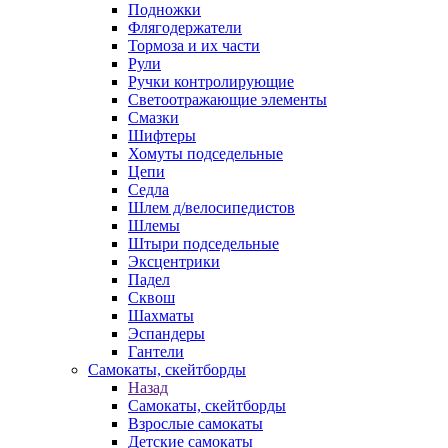
Подножки
Флягодержатели
Тормоза и их части
Рули
Ручки контролирующие
Светоотражающие элементы
Смазки
Шифтеры
Хомуты подседельные
Цепи
Седла
Шлем д/велосипедистов
Шлемы
Штыри подседельные
Эксцентрики
Падел
Сквош
Шахматы
Эспандеры
Гантели
Самокаты, скейтборды
Назад
Самокаты, скейтборды
Взрослые самокаты
Детские самокаты