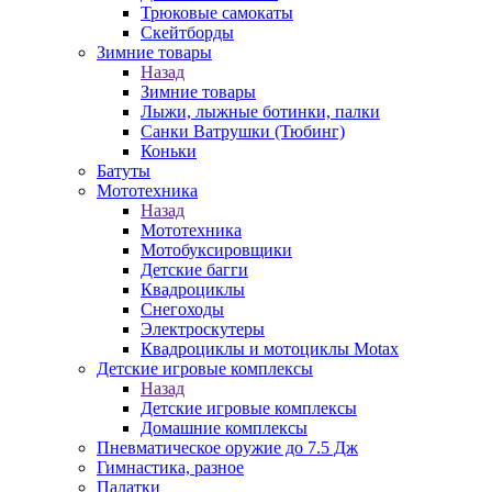
Трюковые самокаты
Скейтборды
Зимние товары
Назад
Зимние товары
Лыжи, лыжные ботинки, палки
Санки Ватрушки (Тюбинг)
Коньки
Батуты
Мототехника
Назад
Мототехника
Мотобуксировщики
Детские багги
Квадроциклы
Снегоходы
Электроскутеры
Квадроциклы и мотоциклы Motax
Детские игровые комплексы
Назад
Детские игровые комплексы
Домашние комплексы
Пневматическое оружие до 7.5 Дж
Гимнастика, разное
Палатки