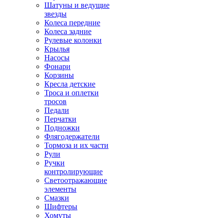
Шатуны и ведущие
звезды
Колеса передние
Колеса задние
Рулевые колонки
Крылья
Насосы
Фонари
Корзины
Кресла детские
Троса и оплетки
тросов
Педали
Перчатки
Подножки
Флягодержатели
Тормоза и их части
Рули
Ручки
контролирующие
Светоотражающие
элементы
Смазки
Шифтеры
Хомуты