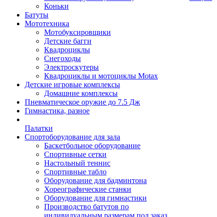
Коньки
Батуты
Мототехника
Мотобуксировщики
Детские багги
Квадроциклы
Снегоходы
Электроскутеры
Квадроциклы и мотоциклы Motax
Детские игровые комплексы
Домашние комплексы
Пневматическое оружие до 7.5 Дж
Гимнастика, разное
Палатки
Спортоборудование для зала
Баскетбольное оборудование
Спортивные сетки
Настольный теннис
Спортивные табло
Оборудование для бадминтона
Хореографические станки
Оборудование для гимнастики
Производство батутов по
индивидуальным размерам под заказ