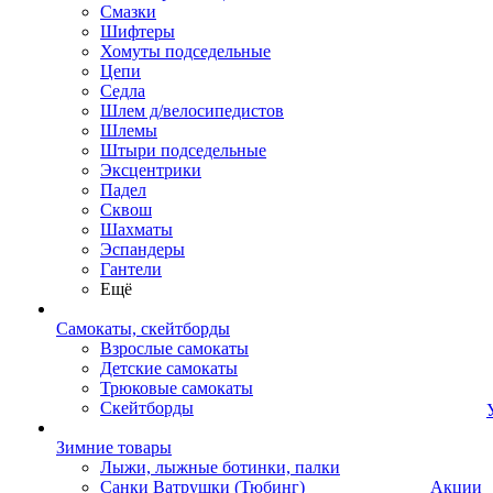
Смазки
Шифтеры
Хомуты подседельные
Цепи
Седла
Шлем д/велосипедистов
Шлемы
Штыри подседельные
Эксцентрики
Падел
Сквош
Шахматы
Эспандеры
Гантели
Ещё
Самокаты, скейтборды
Взрослые самокаты
Детские самокаты
Трюковые самокаты
Скейтборды
Зимние товары
Лыжи, лыжные ботинки, палки
Санки Ватрушки (Тюбинг)
Акции