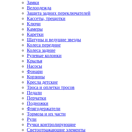
Замки
Велоодежда
Защита задних переключателей
Кассеты, трещотки
Ключи
Камеры
Каретки
Шатуны и ведущие звезды
Колеса передние
Колеса задние
Рулевые колонки
Крылья
Насосы
Фонари
Корзины
Кресла детские
Троса и оплетки тросов
Педали
Перчатки
Подножки
Флягодержатели
Тормоза и их части
Рули
Ручки контролирующие
Светоотражающие элементы