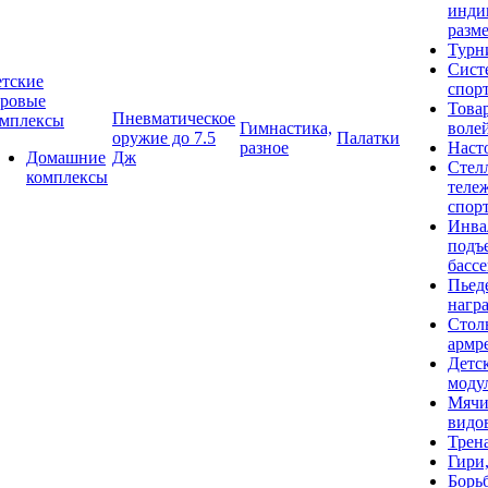
инди
разме
Турн
Сист
тские
спор
гровые
Това
Пневматическое
омплексы
Гимнастика,
воле
оружие до 7.5
Палатки
разное
Наст
Домашние
Дж
Стел
комплексы
теле
спор
Инва
подъ
басс
Пьед
нагр
Стол
армр
Детс
моду
Мячи
видо
Трен
Гири
Борь