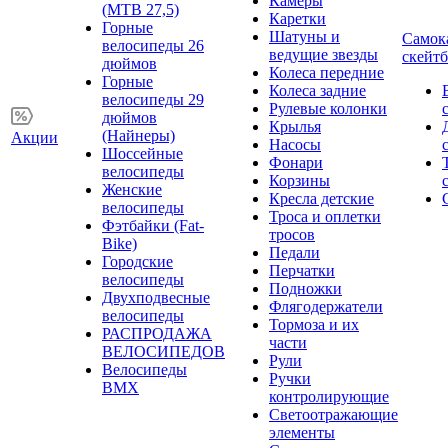
Камеры
(MTB 27,5)
Каретки
Горные
Шатуны и
Самок
велосипеды 26
ведущие звезды
скейт
дюймов
Колеса передние
Горные
Колеса задние
велосипеды 29
Рулевые колонки
дюймов
Крылья
(Найнеры)
Акции
Насосы
Шоссейные
Фонари
велосипеды
Корзины
Женские
Кресла детские
велосипеды
Троса и оплетки
Фэтбайки (Fat-
тросов
Bike)
Педали
Городские
Перчатки
велосипеды
Подножки
Двухподвесные
Флягодержатели
велосипеды
Тормоза и их
РАСПРОДАЖА
части
ВЕЛОСИПЕДОВ
Рули
Велосипеды
Ручки
BMX
контролирующие
Светоотражающие
элементы