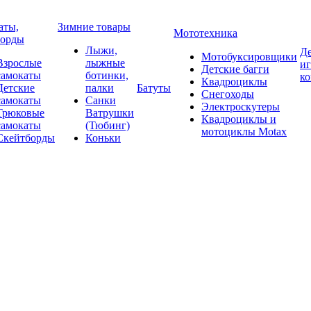
аты,
Зимние товары
Мототехника
борды
Лыжи,
Де
Мотобуксировщики
Взрослые
лыжные
и
Детские багги
самокаты
ботинки,
к
Квадроциклы
Детские
палки
Батуты
Снегоходы
самокаты
Санки
Электроскутеры
Трюковые
Ватрушки
Квадроциклы и
самокаты
(Тюбинг)
мотоциклы Motax
Скейтборды
Коньки