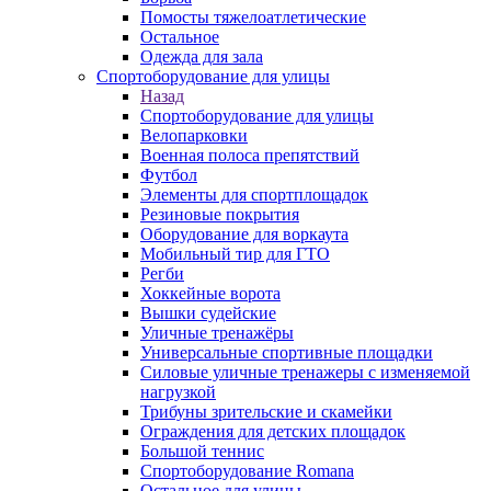
Помосты тяжелоатлетические
Остальное
Одежда для зала
Спортоборудование для улицы
Назад
Спортоборудование для улицы
Велопарковки
Военная полоса препятствий
Футбол
Элементы для спортплощадок
Резиновые покрытия
Оборудование для воркаута
Мобильный тир для ГТО
Регби
Хоккейные ворота
Вышки судейские
Уличные тренажёры
Универсальные спортивные площадки
Силовые уличные тренажеры с изменяемой
нагрузкой
Трибуны зрительские и скамейки
Ограждения для детских площадок
Большой теннис
Спортоборудование Romana
Остальное для улицы