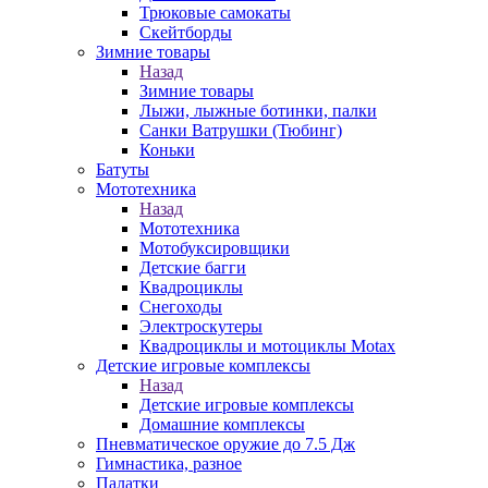
Трюковые самокаты
Скейтборды
Зимние товары
Назад
Зимние товары
Лыжи, лыжные ботинки, палки
Санки Ватрушки (Тюбинг)
Коньки
Батуты
Мототехника
Назад
Мототехника
Мотобуксировщики
Детские багги
Квадроциклы
Снегоходы
Электроскутеры
Квадроциклы и мотоциклы Motax
Детские игровые комплексы
Назад
Детские игровые комплексы
Домашние комплексы
Пневматическое оружие до 7.5 Дж
Гимнастика, разное
Палатки