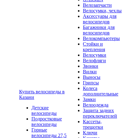
Велозапчасти
Велосумки, чехлы
Аксессуары для
велосипедов
Багажники для
велосипедов
Велокомпьютеры
Стойки и
крепления
Велосумки
Велофляги
Звонки
Вилки
Выносы
Грипсы
Колеса
Купить велосипеды в
дополнительные
Казани
Замки
Велоодежда
Детские
Защита задних
велосипеды
переключателей
Подростковые
Кассеты,
велосипеды
трещотки
Горные
Ключи
велосипеды 27,5