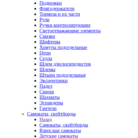
Подножки
Флягодержатели
Тормоза и их части
Рули
Ручки контролирующие
Светоотражающие элементы
Смазки
Шифтеры
Хомуты подседельные
Цепи
Седла
Шлем д/велосипедистов
Шлемы
Штыри подседельные
Эксцентрики
Падел
Сквош
Шахматы
Эспандеры
Гантели
Самокаты, скейтборды
Назад
Самокаты, скейтборды
Взрослые самокаты
Детские самокаты