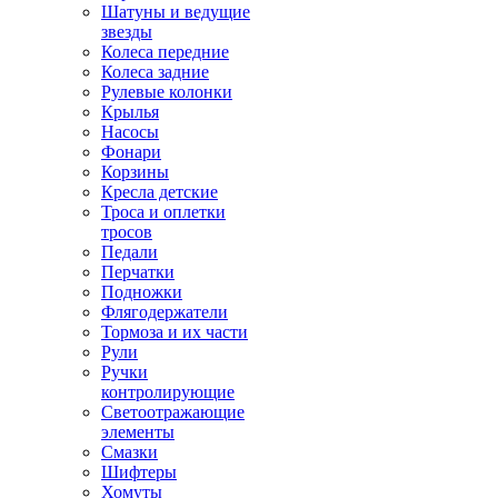
Шатуны и ведущие
звезды
Колеса передние
Колеса задние
Рулевые колонки
Крылья
Насосы
Фонари
Корзины
Кресла детские
Троса и оплетки
тросов
Педали
Перчатки
Подножки
Флягодержатели
Тормоза и их части
Рули
Ручки
контролирующие
Светоотражающие
элементы
Смазки
Шифтеры
Хомуты