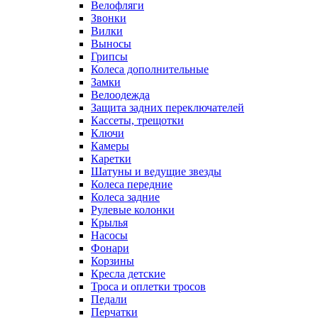
Велофляги
Звонки
Вилки
Выносы
Грипсы
Колеса дополнительные
Замки
Велоодежда
Защита задних переключателей
Кассеты, трещотки
Ключи
Камеры
Каретки
Шатуны и ведущие звезды
Колеса передние
Колеса задние
Рулевые колонки
Крылья
Насосы
Фонари
Корзины
Кресла детские
Троса и оплетки тросов
Педали
Перчатки