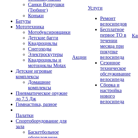
Санки Ватрушки
Услуги
(Тюбинг)
Коньки
Ремонт
Батуты
велосипедов
Мототехника
Бесплатное
Мотобуксировщики
первое ТО в
Ка
Детские багги
течении
Квадроциклы
месяца при
Снегоходы
покупке
Электроскутеры
Акции
велосипеда
Квадроциклы и
Сезонное
мотоциклы Motax
техническое
Детские игровые
обслуживание
комплексы
велосипеда
Домашние
Сборка и
комплексы
настройка
Пневматическое оружие
нового
до 7.5 Дж
велосипеда
Гимнастика, разное
Палатки
Спортоборудование для
зала
Баскетбольное
оборудование