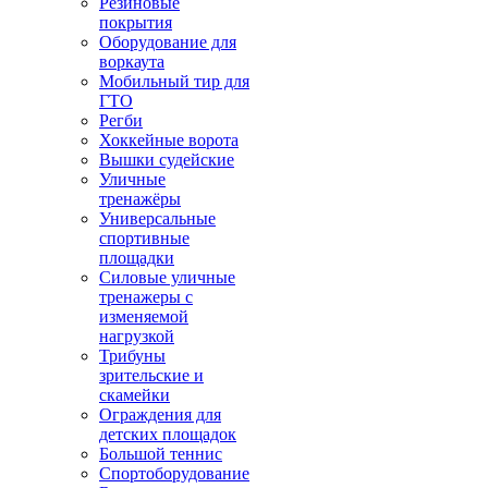
Резиновые
покрытия
Оборудование для
воркаута
Мобильный тир для
ГТО
Регби
Хоккейные ворота
Вышки судейские
Уличные
тренажёры
Универсальные
спортивные
площадки
Силовые уличные
тренажеры с
изменяемой
нагрузкой
Трибуны
зрительские и
скамейки
Ограждения для
детских площадок
Большой теннис
Спортоборудование