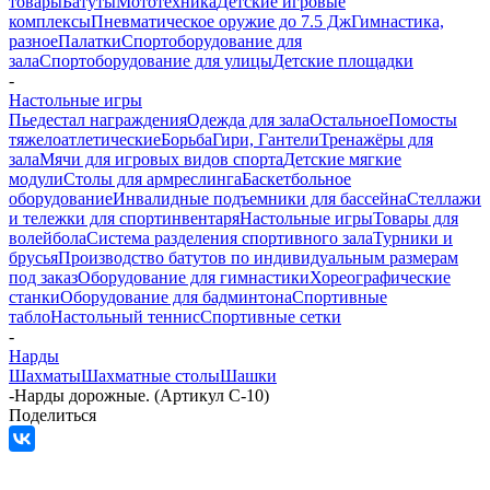
товары
Батуты
Мототехника
Детские игровые
комплексы
Пневматическое оружие до 7.5 Дж
Гимнастика,
разное
Палатки
Спортоборудование для
зала
Спортоборудование для улицы
Детские площадки
-
Настольные игры
Пьедестал награждения
Одежда для зала
Остальное
Помосты
тяжелоатлетические
Борьба
Гири, Гантели
Тренажёры для
зала
Мячи для игровых видов спорта
Детские мягкие
модули
Столы для армреслинга
Баскетбольное
оборудование
Инвалидные подъемники для бассейна
Стеллажи
и тележки для спортинвентаря
Настольные игры
Товары для
волейбола
Система разделения спортивного зала
Турники и
брусья
Производство батутов по индивидуальным размерам
под заказ
Оборудование для гимнастики
Хореографические
станки
Оборудование для бадминтона
Спортивные
табло
Настольный теннис
Спортивные сетки
-
Нарды
Шахматы
Шахматные столы
Шашки
-
Нарды дорожные. (Артикул C-10)
Поделиться