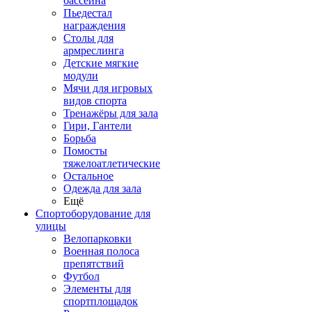
бассейна
Пьедестал
награждения
Столы для
армреслинга
Детские мягкие
модули
Мячи для игровых
видов спорта
Тренажёры для зала
Гири, Гантели
Борьба
Помосты
тяжелоатлетические
Остальное
Одежда для зала
Ещё
Спортоборудование для
улицы
Велопарковки
Военная полоса
препятствий
Футбол
Элементы для
спортплощадок