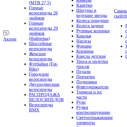
Камеры
(MTB 27,5)
Каретки
Горные
Шатуны и
Самок
велосипеды 26
ведущие звезды
скейт
дюймов
Колеса передние
Горные
Колеса задние
велосипеды 29
Рулевые колонки
дюймов
Крылья
(Найнеры)
Акции
Насосы
Шоссейные
Фонари
велосипеды
Корзины
Женские
Кресла детские
велосипеды
Троса и оплетки
Фэтбайки (Fat-
тросов
Bike)
Педали
Городские
Перчатки
велосипеды
Подножки
Двухподвесные
Флягодержатели
велосипеды
Тормоза и их
РАСПРОДАЖА
части
ВЕЛОСИПЕДОВ
Рули
Велосипеды
Ручки
BMX
контролирующие
Светоотражающие
элементы