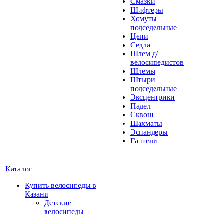
Смазки
Шифтеры
Хомуты
подседельные
Цепи
Седла
Шлем д/
велосипедистов
Шлемы
Штыри
подседельные
Эксцентрики
Падел
Сквош
Шахматы
Эспандеры
Гантели
Каталог
Купить велосипеды в
Казани
Детские
велосипеды