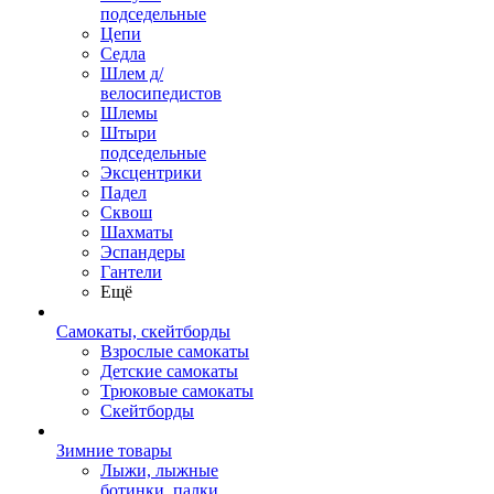
подседельные
Цепи
Седла
Шлем д/
велосипедистов
Шлемы
Штыри
подседельные
Эксцентрики
Падел
Сквош
Шахматы
Эспандеры
Гантели
Ещё
Самокаты, скейтборды
Взрослые самокаты
Детские самокаты
Трюковые самокаты
Скейтборды
Зимние товары
Лыжи, лыжные
ботинки, палки