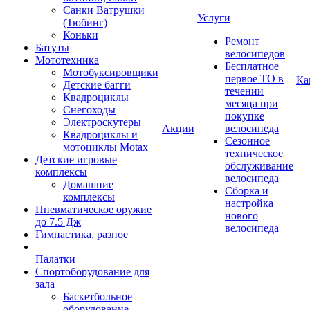
Санки Ватрушки
Услуги
(Тюбинг)
Коньки
Ремонт
Батуты
велосипедов
Мототехника
Бесплатное
Мотобуксировщики
первое ТО в
Ка
Детские багги
течении
Квадроциклы
месяца при
Снегоходы
покупке
Электроскутеры
Акции
велосипеда
Квадроциклы и
Сезонное
мотоциклы Motax
техническое
Детские игровые
обслуживание
комплексы
велосипеда
Домашние
Сборка и
комплексы
настройка
Пневматическое оружие
нового
до 7.5 Дж
велосипеда
Гимнастика, разное
Палатки
Спортоборудование для
зала
Баскетбольное
оборудование