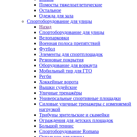
Помосты тяжелоатлетические
Остальное
Одежда для зала
Спортоборудование для улицы
Назад
Спортоборудование для улицы
Велопарковки
Военная полоса препятствий
Футбол
Элементы для спортплощадок
Резиновые покрытия
Оборудование для воркаута
Мобильный тир для ГТО
Регби
Хоккейные ворота
Вышки судейские
Уличные тренажёры
Универсальные спортивные площадки
Силовые уличные тренажеры с изменяемой
нагрузкой
Трибуны зрительские и скамейки
Ограждения для детских площадок
Большой теннис
Спортоборудование Romana
Остальное для улицы