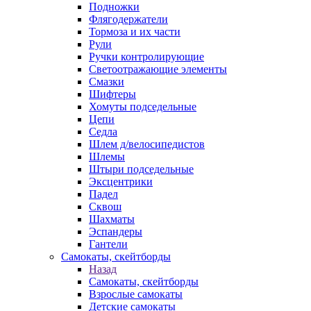
Подножки
Флягодержатели
Тормоза и их части
Рули
Ручки контролирующие
Светоотражающие элементы
Смазки
Шифтеры
Хомуты подседельные
Цепи
Седла
Шлем д/велосипедистов
Шлемы
Штыри подседельные
Эксцентрики
Падел
Сквош
Шахматы
Эспандеры
Гантели
Самокаты, скейтборды
Назад
Самокаты, скейтборды
Взрослые самокаты
Детские самокаты