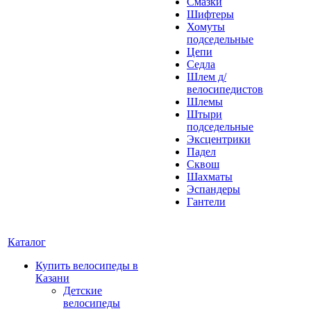
Смазки
Шифтеры
Хомуты
подседельные
Цепи
Седла
Шлем д/
велосипедистов
Шлемы
Штыри
подседельные
Эксцентрики
Падел
Сквош
Шахматы
Эспандеры
Гантели
Каталог
Купить велосипеды в
Казани
Детские
велосипеды