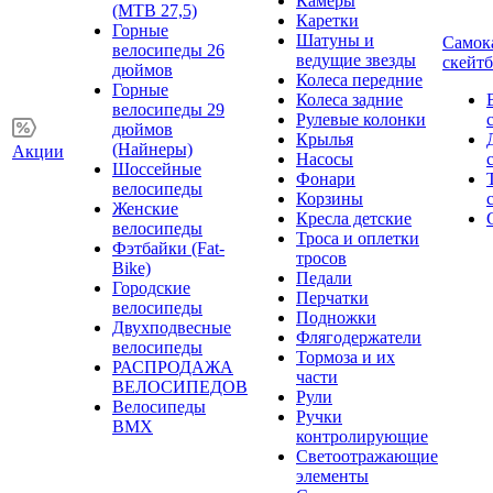
Камеры
(MTB 27,5)
Каретки
Горные
Шатуны и
Самок
велосипеды 26
ведущие звезды
скейт
дюймов
Колеса передние
Горные
Колеса задние
велосипеды 29
Рулевые колонки
дюймов
Крылья
(Найнеры)
Акции
Насосы
Шоссейные
Фонари
велосипеды
Корзины
Женские
Кресла детские
велосипеды
Троса и оплетки
Фэтбайки (Fat-
тросов
Bike)
Педали
Городские
Перчатки
велосипеды
Подножки
Двухподвесные
Флягодержатели
велосипеды
Тормоза и их
РАСПРОДАЖА
части
ВЕЛОСИПЕДОВ
Рули
Велосипеды
Ручки
BMX
контролирующие
Светоотражающие
элементы