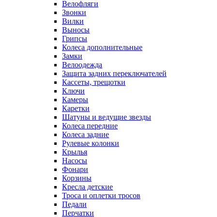
Велофляги
Звонки
Вилки
Выносы
Грипсы
Колеса дополнительные
Замки
Велоодежда
Защита задних переключателей
Кассеты, трещотки
Ключи
Камеры
Каретки
Шатуны и ведущие звезды
Колеса передние
Колеса задние
Рулевые колонки
Крылья
Насосы
Фонари
Корзины
Кресла детские
Троса и оплетки тросов
Педали
Перчатки