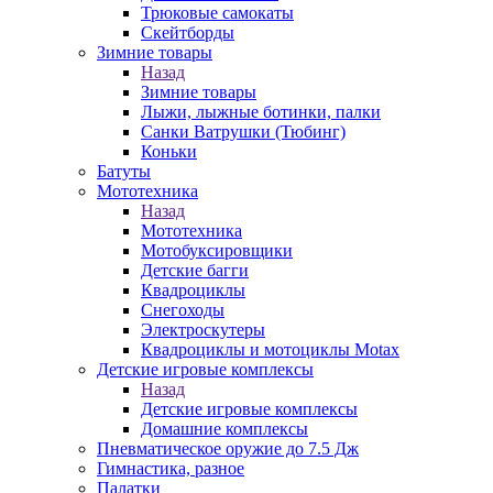
Трюковые самокаты
Скейтборды
Зимние товары
Назад
Зимние товары
Лыжи, лыжные ботинки, палки
Санки Ватрушки (Тюбинг)
Коньки
Батуты
Мототехника
Назад
Мототехника
Мотобуксировщики
Детские багги
Квадроциклы
Снегоходы
Электроскутеры
Квадроциклы и мотоциклы Motax
Детские игровые комплексы
Назад
Детские игровые комплексы
Домашние комплексы
Пневматическое оружие до 7.5 Дж
Гимнастика, разное
Палатки