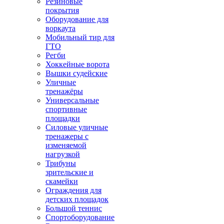
Резиновые
покрытия
Оборудование для
воркаута
Мобильный тир для
ГТО
Регби
Хоккейные ворота
Вышки судейские
Уличные
тренажёры
Универсальные
спортивные
площадки
Силовые уличные
тренажеры с
изменяемой
нагрузкой
Трибуны
зрительские и
скамейки
Ограждения для
детских площадок
Большой теннис
Спортоборудование