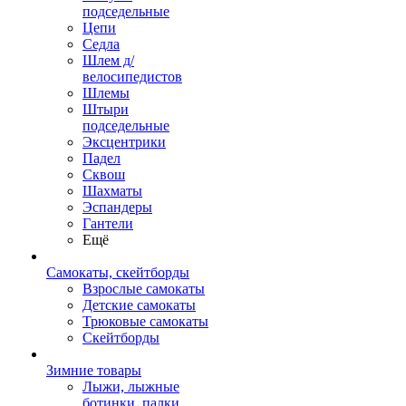
подседельные
Цепи
Седла
Шлем д/
велосипедистов
Шлемы
Штыри
подседельные
Эксцентрики
Падел
Сквош
Шахматы
Эспандеры
Гантели
Ещё
Самокаты, скейтборды
Взрослые самокаты
Детские самокаты
Трюковые самокаты
Скейтборды
Зимние товары
Лыжи, лыжные
ботинки, палки