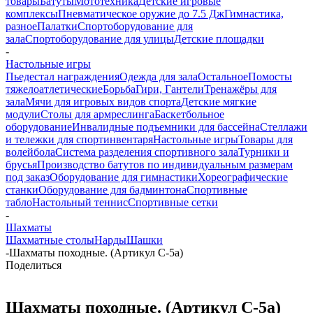
товары
Батуты
Мототехника
Детские игровые
комплексы
Пневматическое оружие до 7.5 Дж
Гимнастика,
разное
Палатки
Спортоборудование для
зала
Спортоборудование для улицы
Детские площадки
-
Настольные игры
Пьедестал награждения
Одежда для зала
Остальное
Помосты
тяжелоатлетические
Борьба
Гири, Гантели
Тренажёры для
зала
Мячи для игровых видов спорта
Детские мягкие
модули
Столы для армреслинга
Баскетбольное
оборудование
Инвалидные подъемники для бассейна
Стеллажи
и тележки для спортинвентаря
Настольные игры
Товары для
волейбола
Система разделения спортивного зала
Турники и
брусья
Производство батутов по индивидуальным размерам
под заказ
Оборудование для гимнастики
Хореографические
станки
Оборудование для бадминтона
Спортивные
табло
Настольный теннис
Спортивные сетки
-
Шахматы
Шахматные столы
Нарды
Шашки
-
Шахматы походные. (Артикул C-5a)
Поделиться
Шахматы походные. (Артикул C-5a)