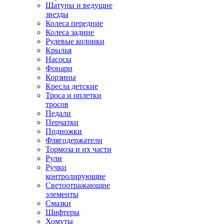
Шатуны и ведущие
звезды
Колеса передние
Колеса задние
Рулевые колонки
Крылья
Насосы
Фонари
Корзины
Кресла детские
Троса и оплетки
тросов
Педали
Перчатки
Подножки
Флягодержатели
Тормоза и их части
Рули
Ручки
контролирующие
Светоотражающие
элементы
Смазки
Шифтеры
Хомуты