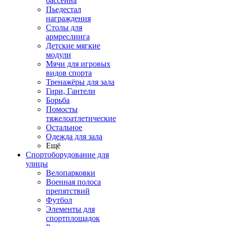
бассейна
Пьедестал
награждения
Столы для
армреслинга
Детские мягкие
модули
Мячи для игровых
видов спорта
Тренажёры для зала
Гири, Гантели
Борьба
Помосты
тяжелоатлетические
Остальное
Одежда для зала
Ещё
Спортоборудование для
улицы
Велопарковки
Военная полоса
препятствий
Футбол
Элементы для
спортплощадок