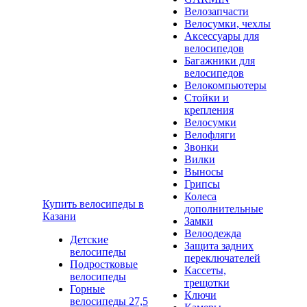
Велозапчасти
Велосумки, чехлы
Аксессуары для
велосипедов
Багажники для
велосипедов
Велокомпьютеры
Стойки и
крепления
Велосумки
Велофляги
Звонки
Вилки
Выносы
Грипсы
Колеса
Купить велосипеды в
дополнительные
Казани
Замки
Велоодежда
Детские
Защита задних
велосипеды
переключателей
Подростковые
Кассеты,
велосипеды
трещотки
Горные
Ключи
велосипеды 27,5