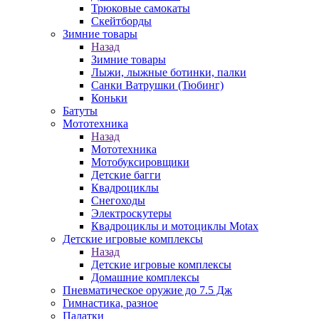
Трюковые самокаты
Скейтборды
Зимние товары
Назад
Зимние товары
Лыжи, лыжные ботинки, палки
Санки Ватрушки (Тюбинг)
Коньки
Батуты
Мототехника
Назад
Мототехника
Мотобуксировщики
Детские багги
Квадроциклы
Снегоходы
Электроскутеры
Квадроциклы и мотоциклы Motax
Детские игровые комплексы
Назад
Детские игровые комплексы
Домашние комплексы
Пневматическое оружие до 7.5 Дж
Гимнастика, разное
Палатки