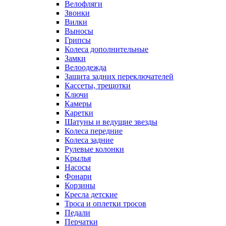
Велофляги
Звонки
Вилки
Выносы
Грипсы
Колеса дополнительные
Замки
Велоодежда
Защита задних переключателей
Кассеты, трещотки
Ключи
Камеры
Каретки
Шатуны и ведущие звезды
Колеса передние
Колеса задние
Рулевые колонки
Крылья
Насосы
Фонари
Корзины
Кресла детские
Троса и оплетки тросов
Педали
Перчатки