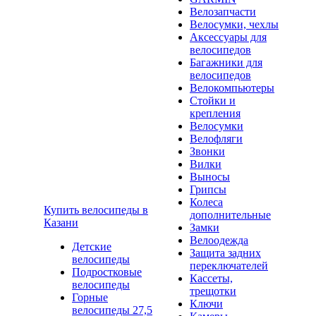
Велозапчасти
Велосумки, чехлы
Аксессуары для
велосипедов
Багажники для
велосипедов
Велокомпьютеры
Стойки и
крепления
Велосумки
Велофляги
Звонки
Вилки
Выносы
Грипсы
Колеса
Купить велосипеды в
дополнительные
Казани
Замки
Велоодежда
Детские
Защита задних
велосипеды
переключателей
Подростковые
Кассеты,
велосипеды
трещотки
Горные
Ключи
велосипеды 27,5