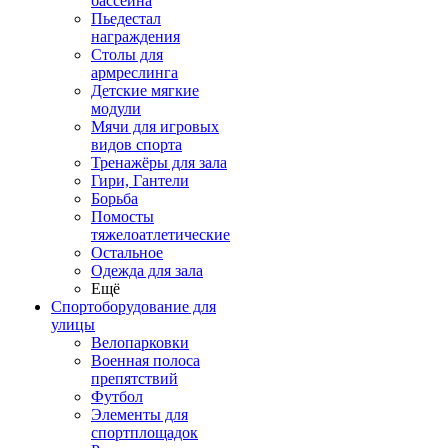
бассейна
Пьедестал
награждения
Столы для
армреслинга
Детские мягкие
модули
Мячи для игровых
видов спорта
Тренажёры для зала
Гири, Гантели
Борьба
Помосты
тяжелоатлетические
Остальное
Одежда для зала
Ещё
Спортоборудование для
улицы
Велопарковки
Военная полоса
препятствий
Футбол
Элементы для
спортплощадок