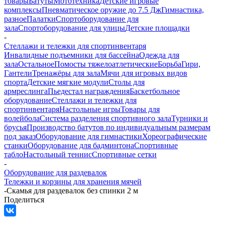
товары
Батуты
Мототехника
Детские игровые
комплексы
Пневматическое оружие до 7.5 Дж
Гимнастика,
разное
Палатки
Спортоборудование для
зала
Спортоборудование для улицы
Детские площадки
-
Стеллажи и тележки для спортинвентаря
Инвалидные подъемники для бассейна
Одежда для
зала
Остальное
Помосты тяжелоатлетические
Борьба
Гири,
Гантели
Тренажёры для зала
Мячи для игровых видов
спорта
Детские мягкие модули
Столы для
армреслинга
Пьедестал награждения
Баскетбольное
оборудование
Стеллажи и тележки для
спортинвентаря
Настольные игры
Товары для
волейбола
Система разделения спортивного зала
Турники и
брусья
Производство батутов по индивидуальным размерам
под заказ
Оборудование для гимнастики
Хореографические
станки
Оборудование для бадминтона
Спортивные
табло
Настольный теннис
Спортивные сетки
-
Оборудование для раздевалок
Тележки и корзины для хранения мячей
-
Скамья для раздевалок без спинки 2 м
Поделиться