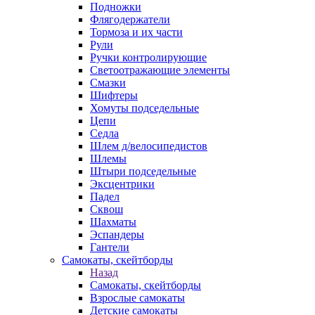
Подножки
Флягодержатели
Тормоза и их части
Рули
Ручки контролирующие
Светоотражающие элементы
Смазки
Шифтеры
Хомуты подседельные
Цепи
Седла
Шлем д/велосипедистов
Шлемы
Штыри подседельные
Эксцентрики
Падел
Сквош
Шахматы
Эспандеры
Гантели
Самокаты, скейтборды
Назад
Самокаты, скейтборды
Взрослые самокаты
Детские самокаты