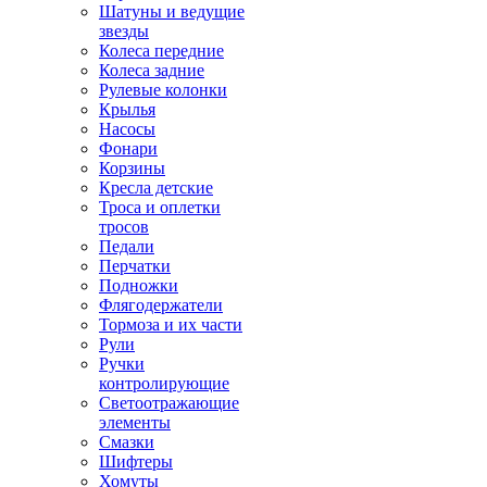
Шатуны и ведущие
звезды
Колеса передние
Колеса задние
Рулевые колонки
Крылья
Насосы
Фонари
Корзины
Кресла детские
Троса и оплетки
тросов
Педали
Перчатки
Подножки
Флягодержатели
Тормоза и их части
Рули
Ручки
контролирующие
Светоотражающие
элементы
Смазки
Шифтеры
Хомуты