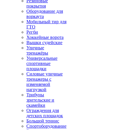
Резиновые
покрытия
Оборудование для
воркаута
Мобильный тир для
ГТО
Регби
Хоккейные ворота
Вышки судейские
Уличные
тренажёры
Универсальные
спортивные
площадки
Силовые уличные
тренажеры с
изменяемой
нагрузкой
Трибуны
зрительские и
скамейки
Ограждения для
детских площадок
Большой теннис
Спортоборудование