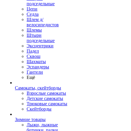
подседельные
Цепи
Седла
Шлем д/
велосипедистов
Шлемы
Штыри
подседельные
Эксцентрики
Падел
Сквош
Шахматы
Эспандеры
Гантели
Ещё
Самокаты, скейтборды
Взрослые самокаты
Детские самокаты
Трюковые самокаты
Скейтборды
Зимние товары
Лыжи, лыжные
ботинки, палки