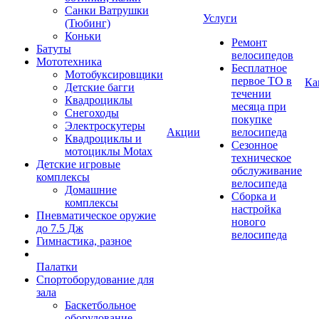
Санки Ватрушки
Услуги
(Тюбинг)
Коньки
Ремонт
Батуты
велосипедов
Мототехника
Бесплатное
Мотобуксировщики
первое ТО в
Ка
Детские багги
течении
Квадроциклы
месяца при
Снегоходы
покупке
Электроскутеры
Акции
велосипеда
Квадроциклы и
Сезонное
мотоциклы Motax
техническое
Детские игровые
обслуживание
комплексы
велосипеда
Домашние
Сборка и
комплексы
настройка
Пневматическое оружие
нового
до 7.5 Дж
велосипеда
Гимнастика, разное
Палатки
Спортоборудование для
зала
Баскетбольное
оборудование