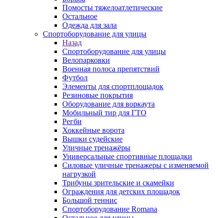
Помосты тяжелоатлетические
Остальное
Одежда для зала
Спортоборудование для улицы
Назад
Спортоборудование для улицы
Велопарковки
Военная полоса препятствий
Футбол
Элементы для спортплощадок
Резиновые покрытия
Оборудование для воркаута
Мобильный тир для ГТО
Регби
Хоккейные ворота
Вышки судейские
Уличные тренажёры
Универсальные спортивные площадки
Силовые уличные тренажеры с изменяемой
нагрузкой
Трибуны зрительские и скамейки
Ограждения для детских площадок
Большой теннис
Спортоборудование Romana
Остальное для улицы