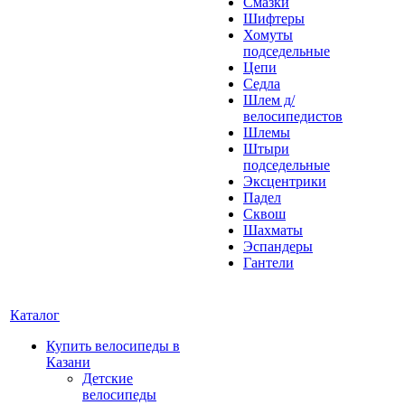
Смазки
Шифтеры
Хомуты
подседельные
Цепи
Седла
Шлем д/
велосипедистов
Шлемы
Штыри
подседельные
Эксцентрики
Падел
Сквош
Шахматы
Эспандеры
Гантели
Каталог
Купить велосипеды в
Казани
Детские
велосипеды