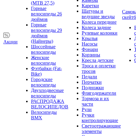
Камеры
(MTB 27,5)
Каретки
Горные
Шатуны и
Самок
велосипеды 26
ведущие звезды
скейт
дюймов
Колеса передние
Горные
Колеса задние
велосипеды 29
Рулевые колонки
дюймов
Крылья
(Найнеры)
Акции
Насосы
Шоссейные
Фонари
велосипеды
Корзины
Женские
Кресла детские
велосипеды
Троса и оплетки
Фэтбайки (Fat-
тросов
Bike)
Педали
Городские
Перчатки
велосипеды
Подножки
Двухподвесные
Флягодержатели
велосипеды
Тормоза и их
РАСПРОДАЖА
части
ВЕЛОСИПЕДОВ
Рули
Велосипеды
Ручки
BMX
контролирующие
Светоотражающие
элементы