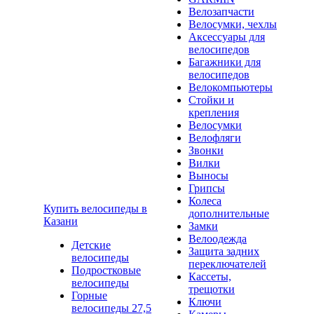
Велозапчасти
Велосумки, чехлы
Аксессуары для
велосипедов
Багажники для
велосипедов
Велокомпьютеры
Стойки и
крепления
Велосумки
Велофляги
Звонки
Вилки
Выносы
Грипсы
Колеса
Купить велосипеды в
дополнительные
Казани
Замки
Велоодежда
Детские
Защита задних
велосипеды
переключателей
Подростковые
Кассеты,
велосипеды
трещотки
Горные
Ключи
велосипеды 27,5