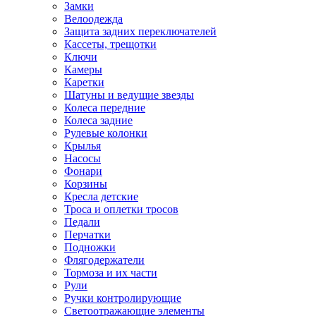
Замки
Велоодежда
Защита задних переключателей
Кассеты, трещотки
Ключи
Камеры
Каретки
Шатуны и ведущие звезды
Колеса передние
Колеса задние
Рулевые колонки
Крылья
Насосы
Фонари
Корзины
Кресла детские
Троса и оплетки тросов
Педали
Перчатки
Подножки
Флягодержатели
Тормоза и их части
Рули
Ручки контролирующие
Светоотражающие элементы