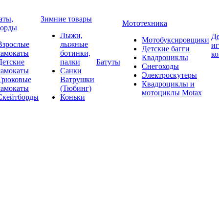
аты,
Зимние товары
Мототехника
борды
Лыжи,
Де
Мотобуксировщики
Взрослые
лыжные
и
Детские багги
самокаты
ботинки,
к
Квадроциклы
Детские
палки
Батуты
Снегоходы
самокаты
Санки
Электроскутеры
Трюковые
Ватрушки
Квадроциклы и
самокаты
(Тюбинг)
мотоциклы Motax
Скейтборды
Коньки