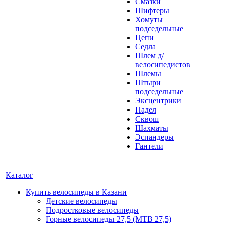
Смазки
Шифтеры
Хомуты
подседельные
Цепи
Седла
Шлем д/
велосипедистов
Шлемы
Штыри
подседельные
Эксцентрики
Падел
Сквош
Шахматы
Эспандеры
Гантели
Каталог
Купить велосипеды в Казани
Детские велосипеды
Подростковые велосипеды
Горные велосипеды 27,5 (MTB 27,5)