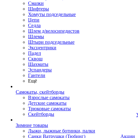
Смазки
Шифтеры
Хомуты подседельные
Цепи
Седла
Шлем д/велосипедистов
Шлемы
Штыри подседельные
Эксцентрики
Падел
Сквош
Шахматы
Эспандеры
Гантели
Ещё
Самокаты, скейтборды
Взрослые самокаты
Детские самокаты
Трюковые самокаты
Скейтборды
Зимние товары
Лыжи, лыжные ботинки, палки
Санки Ватрушки (Тюбинг)
Акции