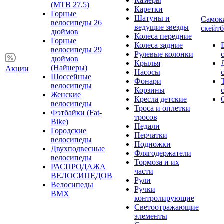
Камеры
(MTB 27,5)
Каретки
Горные
Шатуны и
Самок
велосипеды 26
ведущие звезды
скейт
дюймов
Колеса передние
Горные
Колеса задние
велосипеды 29
Рулевые колонки
дюймов
Крылья
(Найнеры)
Акции
Насосы
Шоссейные
Фонари
велосипеды
Корзины
Женские
Кресла детские
велосипеды
Троса и оплетки
Фэтбайки (Fat-
тросов
Bike)
Педали
Городские
Перчатки
велосипеды
Подножки
Двухподвесные
Флягодержатели
велосипеды
Тормоза и их
РАСПРОДАЖА
части
ВЕЛОСИПЕДОВ
Рули
Велосипеды
Ручки
BMX
контролирующие
Светоотражающие
элементы