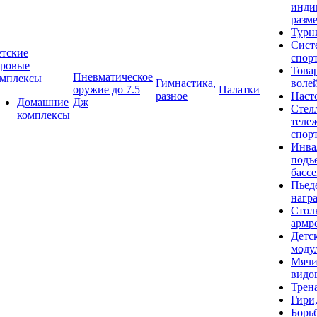
инди
разме
Турн
Сист
тские
спор
гровые
Това
Пневматическое
омплексы
Гимнастика,
воле
оружие до 7.5
Палатки
разное
Наст
Домашние
Дж
Стел
комплексы
теле
спор
Инва
подъ
басс
Пьед
нагр
Стол
армр
Детс
моду
Мячи
видо
Трен
Гири
Борь