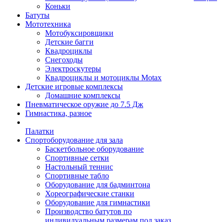
Коньки
Батуты
Мототехника
Мотобуксировщики
Детские багги
Квадроциклы
Снегоходы
Электроскутеры
Квадроциклы и мотоциклы Motax
Детские игровые комплексы
Домашние комплексы
Пневматическое оружие до 7.5 Дж
Гимнастика, разное
Палатки
Спортоборудование для зала
Баскетбольное оборудование
Спортивные сетки
Настольный теннис
Спортивные табло
Оборудование для бадминтона
Хореографические станки
Оборудование для гимнастики
Производство батутов по
индивидуальным размерам под заказ