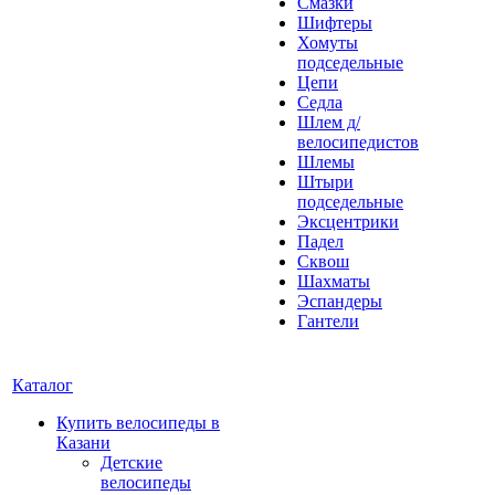
Смазки
Шифтеры
Хомуты
подседельные
Цепи
Седла
Шлем д/
велосипедистов
Шлемы
Штыри
подседельные
Эксцентрики
Падел
Сквош
Шахматы
Эспандеры
Гантели
Каталог
Купить велосипеды в
Казани
Детские
велосипеды