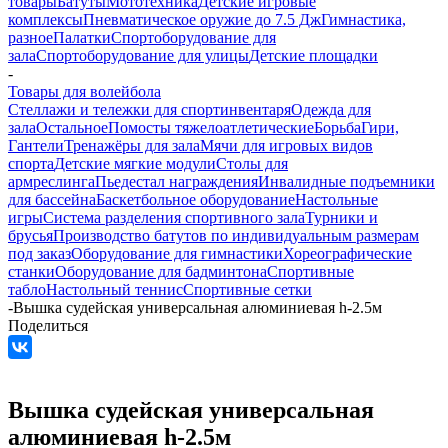
товары
Батуты
Мототехника
Детские игровые
комплексы
Пневматическое оружие до 7.5 Дж
Гимнастика,
разное
Палатки
Спортоборудование для
зала
Спортоборудование для улицы
Детские площадки
-
Товары для волейбола
Стеллажи и тележки для спортинвентаря
Одежда для
зала
Остальное
Помосты тяжелоатлетические
Борьба
Гири,
Гантели
Тренажёры для зала
Мячи для игровых видов
спорта
Детские мягкие модули
Столы для
армреслинга
Пьедестал награждения
Инвалидные подъемники
для бассейна
Баскетбольное оборудование
Настольные
игры
Система разделения спортивного зала
Турники и
брусья
Производство батутов по индивидуальным размерам
под заказ
Оборудование для гимнастики
Хореографические
станки
Оборудование для бадминтона
Спортивные
табло
Настольный теннис
Спортивные сетки
-
Вышка судейская универсальная алюминиевая h-2.5м
Поделиться
Вышка судейская универсальная
алюминиевая h-2.5м