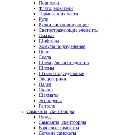
Подножки
Флягодержатели
Тормоза и их части
Рули
Ручки контролирующие
Светоотражающие элементы
Смазки
Шифтеры
Хомуты подседельные
Цепи
Седла
Шлем д/велосипедистов
Шлемы
Штыри подседельные
Эксцентрики
Падел
Сквош
Шахматы
Эспандеры
Гантели
Самокаты, скейтборды
Назад
Самокаты, скейтборды
Взрослые самокаты
Детские самокаты