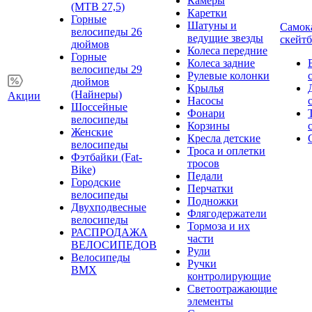
Камеры
(MTB 27,5)
Каретки
Горные
Шатуны и
Самок
велосипеды 26
ведущие звезды
скейт
дюймов
Колеса передние
Горные
Колеса задние
велосипеды 29
Рулевые колонки
дюймов
Крылья
(Найнеры)
Акции
Насосы
Шоссейные
Фонари
велосипеды
Корзины
Женские
Кресла детские
велосипеды
Троса и оплетки
Фэтбайки (Fat-
тросов
Bike)
Педали
Городские
Перчатки
велосипеды
Подножки
Двухподвесные
Флягодержатели
велосипеды
Тормоза и их
РАСПРОДАЖА
части
ВЕЛОСИПЕДОВ
Рули
Велосипеды
Ручки
BMX
контролирующие
Светоотражающие
элементы