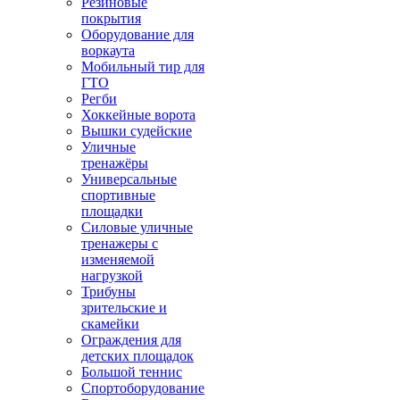
Резиновые
покрытия
Оборудование для
воркаута
Мобильный тир для
ГТО
Регби
Хоккейные ворота
Вышки судейские
Уличные
тренажёры
Универсальные
спортивные
площадки
Силовые уличные
тренажеры с
изменяемой
нагрузкой
Трибуны
зрительские и
скамейки
Ограждения для
детских площадок
Большой теннис
Спортоборудование