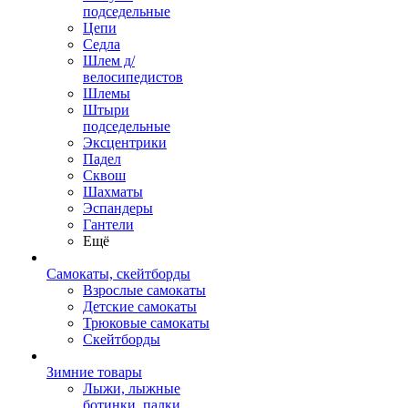
подседельные
Цепи
Седла
Шлем д/
велосипедистов
Шлемы
Штыри
подседельные
Эксцентрики
Падел
Сквош
Шахматы
Эспандеры
Гантели
Ещё
Самокаты, скейтборды
Взрослые самокаты
Детские самокаты
Трюковые самокаты
Скейтборды
Зимние товары
Лыжи, лыжные
ботинки, палки