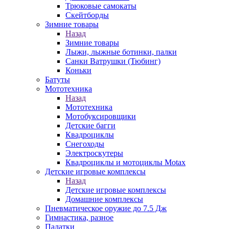
Трюковые самокаты
Скейтборды
Зимние товары
Назад
Зимние товары
Лыжи, лыжные ботинки, палки
Санки Ватрушки (Тюбинг)
Коньки
Батуты
Мототехника
Назад
Мототехника
Мотобуксировщики
Детские багги
Квадроциклы
Снегоходы
Электроскутеры
Квадроциклы и мотоциклы Motax
Детские игровые комплексы
Назад
Детские игровые комплексы
Домашние комплексы
Пневматическое оружие до 7.5 Дж
Гимнастика, разное
Палатки