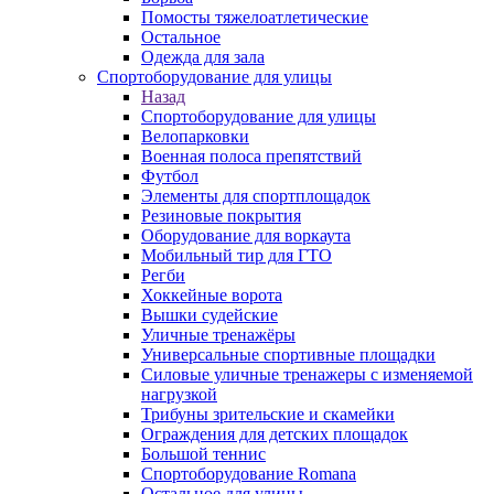
Помосты тяжелоатлетические
Остальное
Одежда для зала
Спортоборудование для улицы
Назад
Спортоборудование для улицы
Велопарковки
Военная полоса препятствий
Футбол
Элементы для спортплощадок
Резиновые покрытия
Оборудование для воркаута
Мобильный тир для ГТО
Регби
Хоккейные ворота
Вышки судейские
Уличные тренажёры
Универсальные спортивные площадки
Силовые уличные тренажеры с изменяемой
нагрузкой
Трибуны зрительские и скамейки
Ограждения для детских площадок
Большой теннис
Спортоборудование Romana
Остальное для улицы