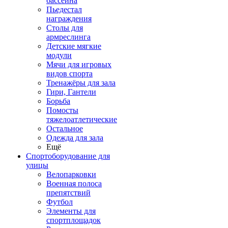
бассейна
Пьедестал
награждения
Столы для
армреслинга
Детские мягкие
модули
Мячи для игровых
видов спорта
Тренажёры для зала
Гири, Гантели
Борьба
Помосты
тяжелоатлетические
Остальное
Одежда для зала
Ещё
Спортоборудование для
улицы
Велопарковки
Военная полоса
препятствий
Футбол
Элементы для
спортплощадок