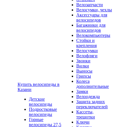
Велозапчасти
Велосумки, чехлы
Аксессуары для
велосипедов
Багажники для
велосипедов
Велокомпьютеры
Стойки и
крепления
Велосумки
Велофляги
Звонки
Вилки
Выносы
Грипсы
Колеса
Купить велосипеды в
дополнительные
Казани
Замки
Велоодежда
Детские
Защита задних
велосипеды
переключателей
Подростковые
Кассеты,
велосипеды
трещотки
Горные
Ключи
велосипеды 27,5