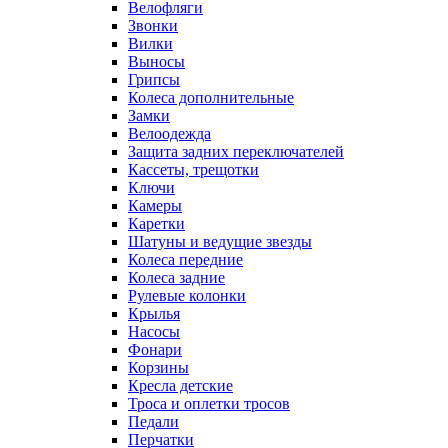
Велофляги
Звонки
Вилки
Выносы
Грипсы
Колеса дополнительные
Замки
Велоодежда
Защита задних переключателей
Кассеты, трещотки
Ключи
Камеры
Каретки
Шатуны и ведущие звезды
Колеса передние
Колеса задние
Рулевые колонки
Крылья
Насосы
Фонари
Корзины
Кресла детские
Троса и оплетки тросов
Педали
Перчатки