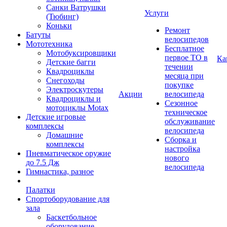
Санки Ватрушки
Услуги
(Тюбинг)
Коньки
Ремонт
Батуты
велосипедов
Мототехника
Бесплатное
Мотобуксировщики
первое ТО в
Ка
Детские багги
течении
Квадроциклы
месяца при
Снегоходы
покупке
Электроскутеры
Акции
велосипеда
Квадроциклы и
Сезонное
мотоциклы Motax
техническое
Детские игровые
обслуживание
комплексы
велосипеда
Домашние
Сборка и
комплексы
настройка
Пневматическое оружие
нового
до 7.5 Дж
велосипеда
Гимнастика, разное
Палатки
Спортоборудование для
зала
Баскетбольное
оборудование