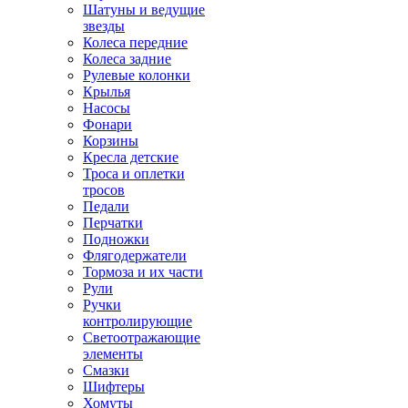
Шатуны и ведущие
звезды
Колеса передние
Колеса задние
Рулевые колонки
Крылья
Насосы
Фонари
Корзины
Кресла детские
Троса и оплетки
тросов
Педали
Перчатки
Подножки
Флягодержатели
Тормоза и их части
Рули
Ручки
контролирующие
Светоотражающие
элементы
Смазки
Шифтеры
Хомуты