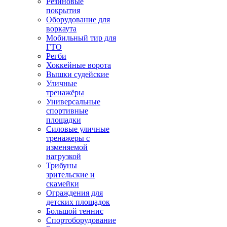
Резиновые
покрытия
Оборудование для
воркаута
Мобильный тир для
ГТО
Регби
Хоккейные ворота
Вышки судейские
Уличные
тренажёры
Универсальные
спортивные
площадки
Силовые уличные
тренажеры с
изменяемой
нагрузкой
Трибуны
зрительские и
скамейки
Ограждения для
детских площадок
Большой теннис
Спортоборудование