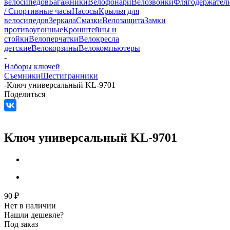
велосипедов
Багажники
Велофонари
Велозвонки
Флягодержател
/ Спортивные часы
Насосы
Крылья для
велосипедов
Зеркала
Смазки
Велозащита
Замки
противоугонные
Кронштейны и
стойки
Велоперчатки
Велокресла
детские
Велокорзины
Велокомпьютеры
-
Наборы ключей
Съемники
Шестигранники
-
Ключ универсальный KL-9701
Поделиться
Ключ универсальный KL-9701
90
₽
Нет в наличии
Нашли дешевле?
Под заказ