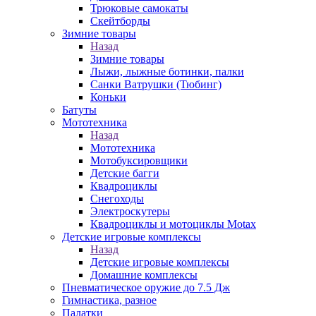
Трюковые самокаты
Скейтборды
Зимние товары
Назад
Зимние товары
Лыжи, лыжные ботинки, палки
Санки Ватрушки (Тюбинг)
Коньки
Батуты
Мототехника
Назад
Мототехника
Мотобуксировщики
Детские багги
Квадроциклы
Снегоходы
Электроскутеры
Квадроциклы и мотоциклы Motax
Детские игровые комплексы
Назад
Детские игровые комплексы
Домашние комплексы
Пневматическое оружие до 7.5 Дж
Гимнастика, разное
Палатки