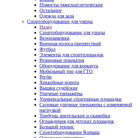
Помосты тяжелоатлетические
Остальное
Одежда для зала
Спортоборудование для улицы
Назад
Спортоборудование для улицы
Велопарковки
Военная полоса препятствий
Футбол
Элементы для спортплощадок
Резиновые покрытия
Оборудование для воркаута
Мобильный тир для ГТО
Регби
Хоккейные ворота
Вышки судейские
Уличные тренажёры
Универсальные спортивные площадки
Силовые уличные тренажеры с изменяемой
нагрузкой
Трибуны зрительские и скамейки
Ограждения для детских площадок
Большой теннис
Спортоборудование Romana
Остальное для улицы