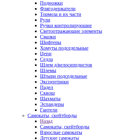
Подножки
Флягодержатели
Тормоза и их части
Рули
Ручки контролирующие
Светоотражающие элементы
Смазки
Шифтеры
Хомуты подседельные
Цепи
Седла
Шлем д/велосипедистов
Шлемы
Штыри подседельные
Эксцентрики
Падел
Сквош
Шахматы
Эспандеры
Гантели
Самокаты, скейтборды
Назад
Самокаты, скейтборды
Взрослые самокаты
Детские самокаты