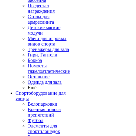
бассейна
Пьедестал
награждения
Столы для
армреслинга
Детские мягкие
модули
Мячи для игровых
видов спорта
Тренажёры для зала
Гири, Гантели
Борьба
Помосты
тяжелоатлетические
Остальное
Одежда для зала
Ещё
Спортоборудование для
улицы
Велопарковки
Военная полоса
препятствий
Футбол
Элементы для
спортплощадок