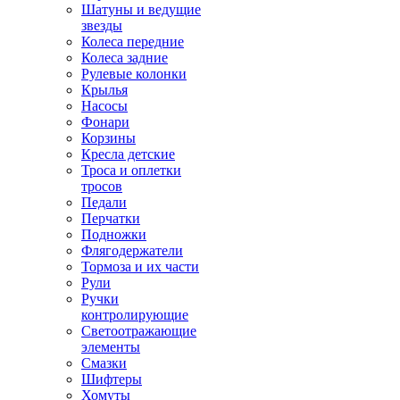
Шатуны и ведущие
звезды
Колеса передние
Колеса задние
Рулевые колонки
Крылья
Насосы
Фонари
Корзины
Кресла детские
Троса и оплетки
тросов
Педали
Перчатки
Подножки
Флягодержатели
Тормоза и их части
Рули
Ручки
контролирующие
Светоотражающие
элементы
Смазки
Шифтеры
Хомуты