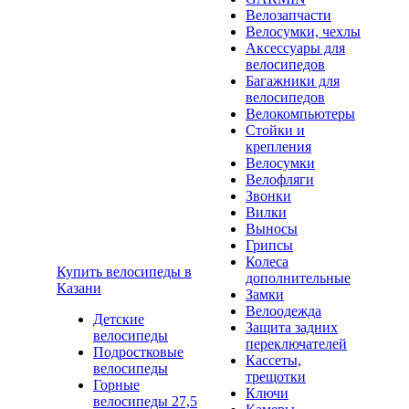
Велозапчасти
Велосумки, чехлы
Аксессуары для
велосипедов
Багажники для
велосипедов
Велокомпьютеры
Стойки и
крепления
Велосумки
Велофляги
Звонки
Вилки
Выносы
Грипсы
Колеса
Купить велосипеды в
дополнительные
Казани
Замки
Велоодежда
Детские
Защита задних
велосипеды
переключателей
Подростковые
Кассеты,
велосипеды
трещотки
Горные
Ключи
велосипеды 27,5