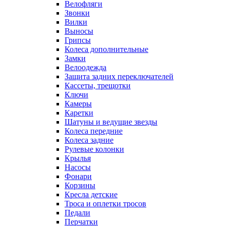
Велофляги
Звонки
Вилки
Выносы
Грипсы
Колеса дополнительные
Замки
Велоодежда
Защита задних переключателей
Кассеты, трещотки
Ключи
Камеры
Каретки
Шатуны и ведущие звезды
Колеса передние
Колеса задние
Рулевые колонки
Крылья
Насосы
Фонари
Корзины
Кресла детские
Троса и оплетки тросов
Педали
Перчатки