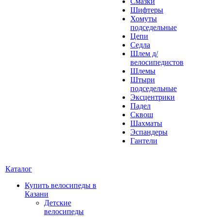
Смазки
Шифтеры
Хомуты
подседельные
Цепи
Седла
Шлем д/
велосипедистов
Шлемы
Штыри
подседельные
Эксцентрики
Падел
Сквош
Шахматы
Эспандеры
Гантели
Каталог
Купить велосипеды в
Казани
Детские
велосипеды