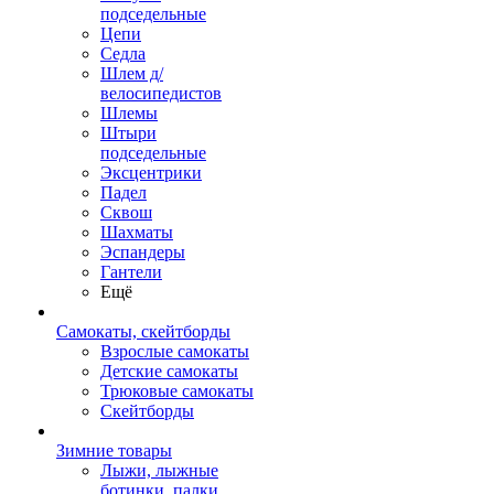
подседельные
Цепи
Седла
Шлем д/
велосипедистов
Шлемы
Штыри
подседельные
Эксцентрики
Падел
Сквош
Шахматы
Эспандеры
Гантели
Ещё
Самокаты, скейтборды
Взрослые самокаты
Детские самокаты
Трюковые самокаты
Скейтборды
Зимние товары
Лыжи, лыжные
ботинки, палки