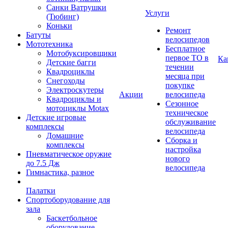
Санки Ватрушки
Услуги
(Тюбинг)
Коньки
Ремонт
Батуты
велосипедов
Мототехника
Бесплатное
Мотобуксировщики
первое ТО в
Ка
Детские багги
течении
Квадроциклы
месяца при
Снегоходы
покупке
Электроскутеры
Акции
велосипеда
Квадроциклы и
Сезонное
мотоциклы Motax
техническое
Детские игровые
обслуживание
комплексы
велосипеда
Домашние
Сборка и
комплексы
настройка
Пневматическое оружие
нового
до 7.5 Дж
велосипеда
Гимнастика, разное
Палатки
Спортоборудование для
зала
Баскетбольное
оборудование