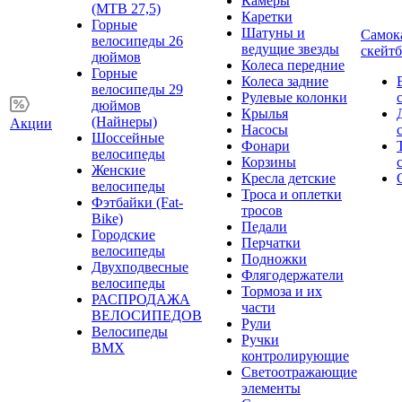
Камеры
(MTB 27,5)
Каретки
Горные
Шатуны и
Самок
велосипеды 26
ведущие звезды
скейт
дюймов
Колеса передние
Горные
Колеса задние
велосипеды 29
Рулевые колонки
дюймов
Крылья
(Найнеры)
Акции
Насосы
Шоссейные
Фонари
велосипеды
Корзины
Женские
Кресла детские
велосипеды
Троса и оплетки
Фэтбайки (Fat-
тросов
Bike)
Педали
Городские
Перчатки
велосипеды
Подножки
Двухподвесные
Флягодержатели
велосипеды
Тормоза и их
РАСПРОДАЖА
части
ВЕЛОСИПЕДОВ
Рули
Велосипеды
Ручки
BMX
контролирующие
Светоотражающие
элементы