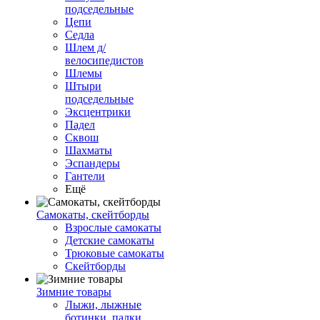
подседельные
Цепи
Седла
Шлем д/
велосипедистов
Шлемы
Штыри
подседельные
Эксцентрики
Падел
Сквош
Шахматы
Эспандеры
Гантели
Ещё
Самокаты, скейтборды
Взрослые самокаты
Детские самокаты
Трюковые самокаты
Скейтборды
Зимние товары
Лыжи, лыжные
ботинки, палки