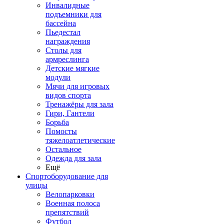
Инвалидные
подъемники для
бассейна
Пьедестал
награждения
Столы для
армреслинга
Детские мягкие
модули
Мячи для игровых
видов спорта
Тренажёры для зала
Гири, Гантели
Борьба
Помосты
тяжелоатлетические
Остальное
Одежда для зала
Ещё
Спортоборудование для
улицы
Велопарковки
Военная полоса
препятствий
Футбол