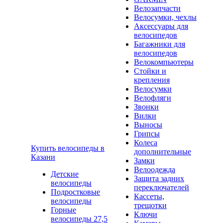
Велозапчасти
Велосумки, чехлы
Аксессуары для
велосипедов
Багажники для
велосипедов
Велокомпьютеры
Стойки и
крепления
Велосумки
Велофляги
Звонки
Вилки
Выносы
Грипсы
Колеса
Купить велосипеды в
дополнительные
Казани
Замки
Велоодежда
Детские
Защита задних
велосипеды
переключателей
Подростковые
Кассеты,
велосипеды
трещотки
Горные
Ключи
велосипеды 27,5