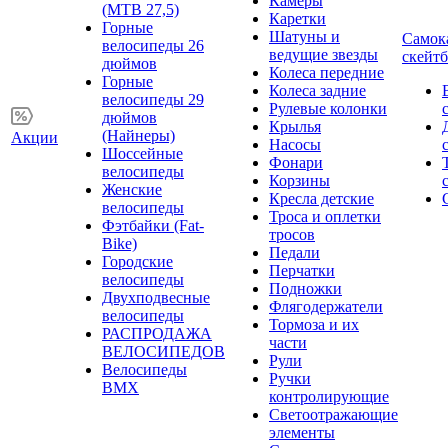
Камеры
(MTB 27,5)
Каретки
Горные
Шатуны и
Самок
велосипеды 26
ведущие звезды
скейт
дюймов
Колеса передние
Горные
Колеса задние
велосипеды 29
Рулевые колонки
дюймов
Крылья
(Найнеры)
Акции
Насосы
Шоссейные
Фонари
велосипеды
Корзины
Женские
Кресла детские
велосипеды
Троса и оплетки
Фэтбайки (Fat-
тросов
Bike)
Педали
Городские
Перчатки
велосипеды
Подножки
Двухподвесные
Флягодержатели
велосипеды
Тормоза и их
РАСПРОДАЖА
части
ВЕЛОСИПЕДОВ
Рули
Велосипеды
Ручки
BMX
контролирующие
Светоотражающие
элементы