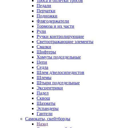
Троса и оплетки тросов
Педали
Перчатки
Подножки
Флягодержатели
Тормоза и их части
Рули
Ручки контролирующие
Светоотражающие элементы
Смазки
Шифтеры
Хомуты подседельные
Цепи
Седла
Шлем д/велосипедистов
Шлемы
Штыри подседельные
Эксцентрики
Падел
Сквош
Шахматы
Эспандеры
Гантели
Самокаты, скейтборды
Назад