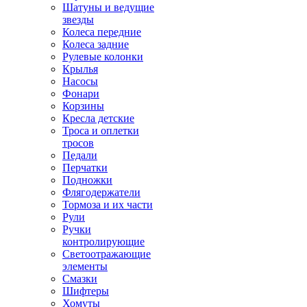
Шатуны и ведущие
звезды
Колеса передние
Колеса задние
Рулевые колонки
Крылья
Насосы
Фонари
Корзины
Кресла детские
Троса и оплетки
тросов
Педали
Перчатки
Подножки
Флягодержатели
Тормоза и их части
Рули
Ручки
контролирующие
Светоотражающие
элементы
Смазки
Шифтеры
Хомуты