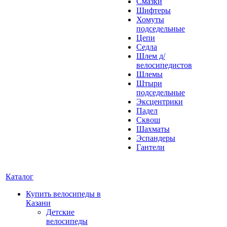
Смазки
Шифтеры
Хомуты
подседельные
Цепи
Седла
Шлем д/
велосипедистов
Шлемы
Штыри
подседельные
Эксцентрики
Падел
Сквош
Шахматы
Эспандеры
Гантели
Каталог
Купить велосипеды в
Казани
Детские
велосипеды