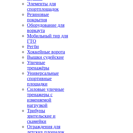
Элементы для
спортплощадок
Резиновые
покрытия
Оборудование для
воркаута
Мобильный тир для
ГТО
Регби
Хоккейные ворота
Вышки судейские
Уличные
тренажёры
Универсальные
спортивные
площадки
Силовые уличные
тренажеры с
изменяемой
нагрузкой
Трибуны
зрительские и
скамейки
Ограждения для
детских площадок