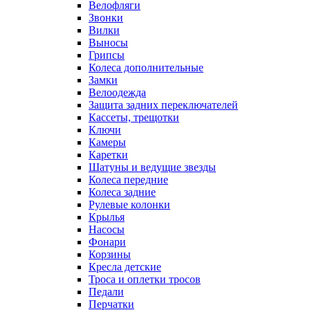
Велофляги
Звонки
Вилки
Выносы
Грипсы
Колеса дополнительные
Замки
Велоодежда
Защита задних переключателей
Кассеты, трещотки
Ключи
Камеры
Каретки
Шатуны и ведущие звезды
Колеса передние
Колеса задние
Рулевые колонки
Крылья
Насосы
Фонари
Корзины
Кресла детские
Троса и оплетки тросов
Педали
Перчатки