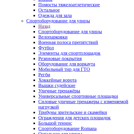
Помосты тяжелоатлетические
Остальное
Одежда для зала
Спортоборудование для улицы
Назад
Спортоборудование для улицы
Велопарковки
Военная полоса препятствий
Футбол
Элементы для спортплощадок
Резиновые покрытия
Оборудование для воркаута
Мобильный тир для ГТО
Регби
Хоккейные ворота
Вышки судейские
Уличные тренажёры
Универсальные спортивные площадки
Силовые уличные тренажеры с изменяемой
нагрузкой
Трибуны зрительские и скамейки
Ограждения для детских площадок
Большой теннис
Спортоборудование Romana
Остальное для улицы