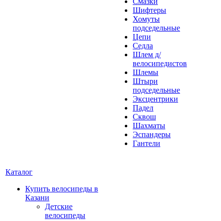
Смазки
Шифтеры
Хомуты
подседельные
Цепи
Седла
Шлем д/
велосипедистов
Шлемы
Штыри
подседельные
Эксцентрики
Падел
Сквош
Шахматы
Эспандеры
Гантели
Каталог
Купить велосипеды в
Казани
Детские
велосипеды