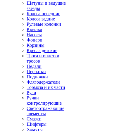
Шатуны и ведущие
звезды
Колеса передние
Колеса задние
Рулевые колонки
Крылья
Насосы
Фонари
Корзины
Кресла детские
Троса и оплетки
тросов
Педали
Перчатки
Подножки
Флягодержатели
Тормоза и их части
Рули
Ручки
контролирующие
Светоотражающие
элементы
Смазки
Шифтеры
Хомуты