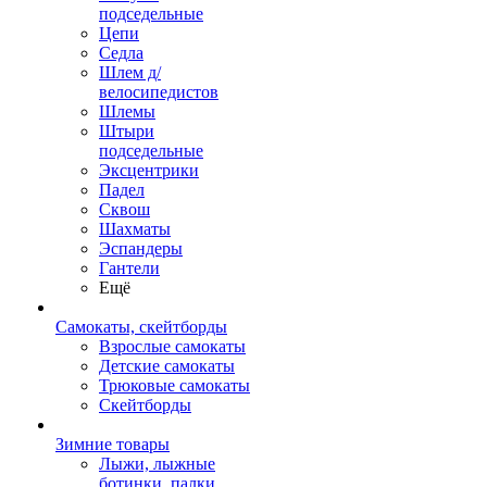
подседельные
Цепи
Седла
Шлем д/
велосипедистов
Шлемы
Штыри
подседельные
Эксцентрики
Падел
Сквош
Шахматы
Эспандеры
Гантели
Ещё
Самокаты, скейтборды
Взрослые самокаты
Детские самокаты
Трюковые самокаты
Скейтборды
Зимние товары
Лыжи, лыжные
ботинки, палки