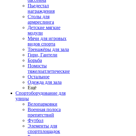
бассейна
Пьедестал
награждения
Столы для
армреслинга
Детские мягкие
модули
Мячи для игровых
видов спорта
Тренажёры для зала
Гири, Гантели
Борьба
Помосты
тяжелоатлетические
Остальное
Одежда для зала
Ещё
Спортоборудование для
улицы
Велопарковки
Военная полоса
препятствий
Футбол
Элементы для
спортплощадок