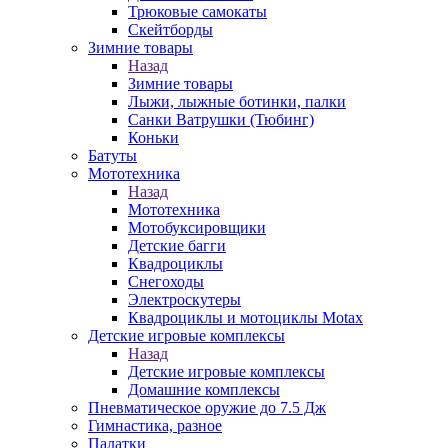
Трюковые самокаты
Скейтборды
Зимние товары
Назад
Зимние товары
Лыжи, лыжные ботинки, палки
Санки Ватрушки (Тюбинг)
Коньки
Батуты
Мототехника
Назад
Мототехника
Мотобуксировщики
Детские багги
Квадроциклы
Снегоходы
Электроскутеры
Квадроциклы и мотоциклы Motax
Детские игровые комплексы
Назад
Детские игровые комплексы
Домашние комплексы
Пневматическое оружие до 7.5 Дж
Гимнастика, разное
Палатки