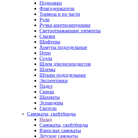
Подножки
Флягодержатели
Тормоза и их части
Рули
Ручки контролирующие
Светоотражающие элементы
Смазки
Шифтеры
Хомуты подседельные
Цепи
Седла
Шлем д/велосипедистов
Шлемы
Штыри подседельные
Эксцентрики
Падел
Сквош
Шахматы
Эспандеры
Гантели
Самокаты, скейтборды
Назад
Самокаты, скейтборды
Взрослые самокаты
Детские самокаты