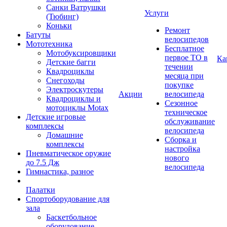
Санки Ватрушки
Услуги
(Тюбинг)
Коньки
Ремонт
Батуты
велосипедов
Мототехника
Бесплатное
Мотобуксировщики
первое ТО в
Ка
Детские багги
течении
Квадроциклы
месяца при
Снегоходы
покупке
Электроскутеры
Акции
велосипеда
Квадроциклы и
Сезонное
мотоциклы Motax
техническое
Детские игровые
обслуживание
комплексы
велосипеда
Домашние
Сборка и
комплексы
настройка
Пневматическое оружие
нового
до 7.5 Дж
велосипеда
Гимнастика, разное
Палатки
Спортоборудование для
зала
Баскетбольное
оборудование