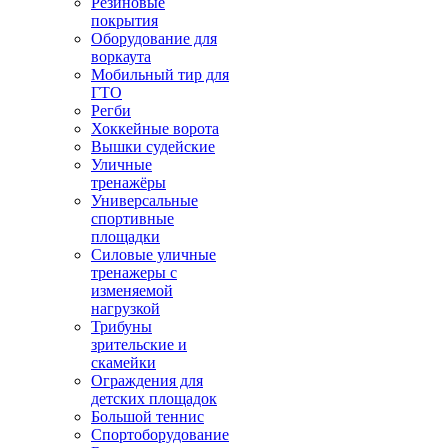
Резиновые
покрытия
Оборудование для
воркаута
Мобильный тир для
ГТО
Регби
Хоккейные ворота
Вышки судейские
Уличные
тренажёры
Универсальные
спортивные
площадки
Силовые уличные
тренажеры с
изменяемой
нагрузкой
Трибуны
зрительские и
скамейки
Ограждения для
детских площадок
Большой теннис
Спортоборудование