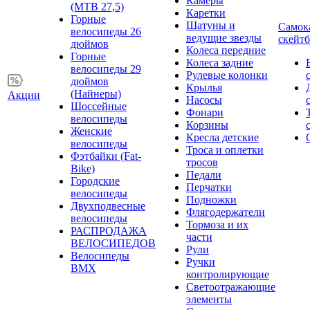
Камеры
(MTB 27,5)
Каретки
Горные
Шатуны и
Самок
велосипеды 26
ведущие звезды
скейт
дюймов
Колеса передние
Горные
Колеса задние
велосипеды 29
Рулевые колонки
дюймов
Крылья
(Найнеры)
Акции
Насосы
Шоссейные
Фонари
велосипеды
Корзины
Женские
Кресла детские
велосипеды
Троса и оплетки
Фэтбайки (Fat-
тросов
Bike)
Педали
Городские
Перчатки
велосипеды
Подножки
Двухподвесные
Флягодержатели
велосипеды
Тормоза и их
РАСПРОДАЖА
части
ВЕЛОСИПЕДОВ
Рули
Велосипеды
Ручки
BMX
контролирующие
Светоотражающие
элементы