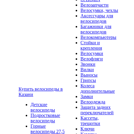
Велозапчасти
Велосумки, чехлы
Аксессуары для
велосипедов
Багажники для
велосипедов
Велокомпьютеры
Стойки и
крепления
Велосумки
Велофляги
Звонки
Вилки
Выносы
Грипсы
Колеса
Купить велосипеды в
дополнительные
Казани
Замки
Велоодежда
Детские
Защита задних
велосипеды
переключателей
Подростковые
Кассеты,
велосипеды
трещотки
Горные
Ключи
велосипеды 27,5