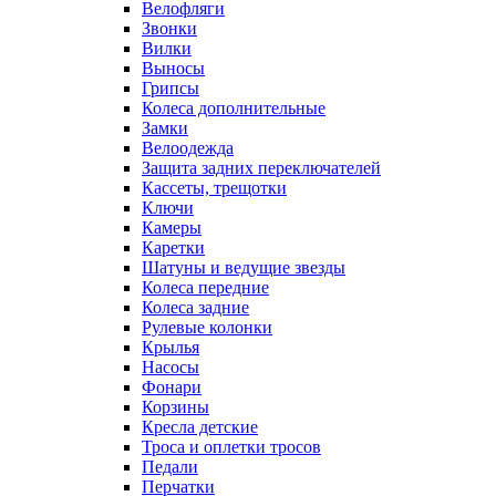
Велофляги
Звонки
Вилки
Выносы
Грипсы
Колеса дополнительные
Замки
Велоодежда
Защита задних переключателей
Кассеты, трещотки
Ключи
Камеры
Каретки
Шатуны и ведущие звезды
Колеса передние
Колеса задние
Рулевые колонки
Крылья
Насосы
Фонари
Корзины
Кресла детские
Троса и оплетки тросов
Педали
Перчатки