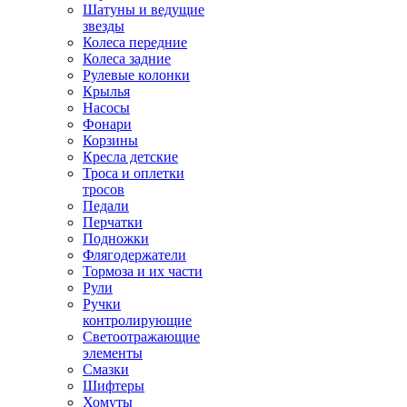
Шатуны и ведущие
звезды
Колеса передние
Колеса задние
Рулевые колонки
Крылья
Насосы
Фонари
Корзины
Кресла детские
Троса и оплетки
тросов
Педали
Перчатки
Подножки
Флягодержатели
Тормоза и их части
Рули
Ручки
контролирующие
Светоотражающие
элементы
Смазки
Шифтеры
Хомуты