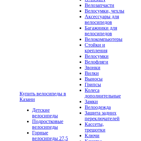
Велозапчасти
Велосумки, чехлы
Аксессуары для
велосипедов
Багажники для
велосипедов
Велокомпьютеры
Стойки и
крепления
Велосумки
Велофляги
Звонки
Вилки
Выносы
Грипсы
Колеса
Купить велосипеды в
дополнительные
Казани
Замки
Велоодежда
Детские
Защита задних
велосипеды
переключателей
Подростковые
Кассеты,
велосипеды
трещотки
Горные
Ключи
велосипеды 27,5