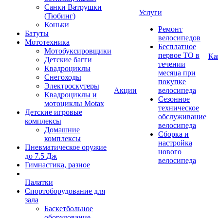
Санки Ватрушки
Услуги
(Тюбинг)
Коньки
Ремонт
Батуты
велосипедов
Мототехника
Бесплатное
Мотобуксировщики
первое ТО в
Ка
Детские багги
течении
Квадроциклы
месяца при
Снегоходы
покупке
Электроскутеры
Акции
велосипеда
Квадроциклы и
Сезонное
мотоциклы Motax
техническое
Детские игровые
обслуживание
комплексы
велосипеда
Домашние
Сборка и
комплексы
настройка
Пневматическое оружие
нового
до 7.5 Дж
велосипеда
Гимнастика, разное
Палатки
Спортоборудование для
зала
Баскетбольное
оборудование