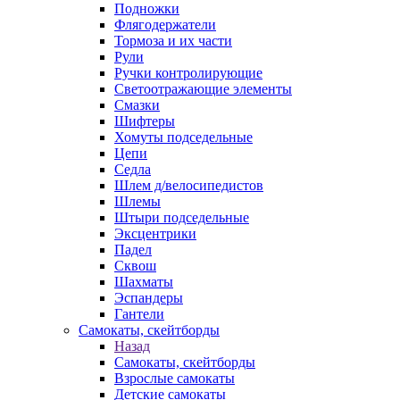
Подножки
Флягодержатели
Тормоза и их части
Рули
Ручки контролирующие
Светоотражающие элементы
Смазки
Шифтеры
Хомуты подседельные
Цепи
Седла
Шлем д/велосипедистов
Шлемы
Штыри подседельные
Эксцентрики
Падел
Сквош
Шахматы
Эспандеры
Гантели
Самокаты, скейтборды
Назад
Самокаты, скейтборды
Взрослые самокаты
Детские самокаты