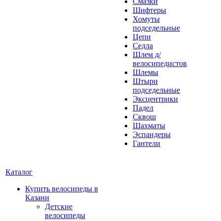
Смазки
Шифтеры
Хомуты
подседельные
Цепи
Седла
Шлем д/
велосипедистов
Шлемы
Штыри
подседельные
Эксцентрики
Падел
Сквош
Шахматы
Эспандеры
Гантели
Каталог
Купить велосипеды в
Казани
Детские
велосипеды