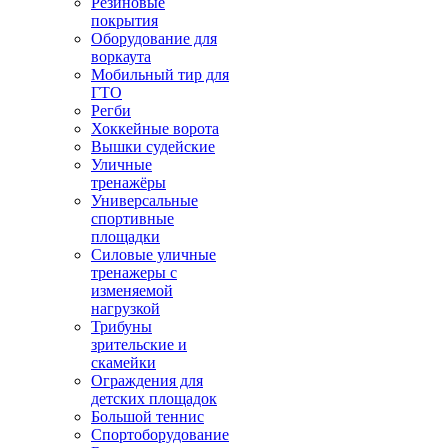
Резиновые
покрытия
Оборудование для
воркаута
Мобильный тир для
ГТО
Регби
Хоккейные ворота
Вышки судейские
Уличные
тренажёры
Универсальные
спортивные
площадки
Силовые уличные
тренажеры с
изменяемой
нагрузкой
Трибуны
зрительские и
скамейки
Ограждения для
детских площадок
Большой теннис
Спортоборудование