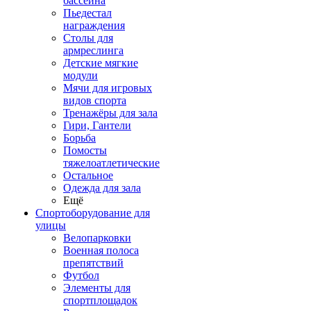
бассейна
Пьедестал
награждения
Столы для
армреслинга
Детские мягкие
модули
Мячи для игровых
видов спорта
Тренажёры для зала
Гири, Гантели
Борьба
Помосты
тяжелоатлетические
Остальное
Одежда для зала
Ещё
Спортоборудование для
улицы
Велопарковки
Военная полоса
препятствий
Футбол
Элементы для
спортплощадок