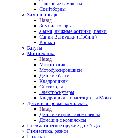
Трюковые самокаты
Скейтборды
Зимние товары
Назад
Зимние товары
Лыжи, лыжные ботинки, палки
Санки Ватрушки (Тюбинг)
Коньки
Батуты
Мототехника
Назад
Мототехника
Мотобуксировщики
Детские багги
Квадроциклы
Снегоходы
Электроскутеры
Квадроциклы и мотоциклы Motax
Детские игровые комплексы
Назад
Детские игровые комплексы
Домашние комплексы
Пневматическое оружие до 7.5 Дж
Гимнастика, разное
Палатки