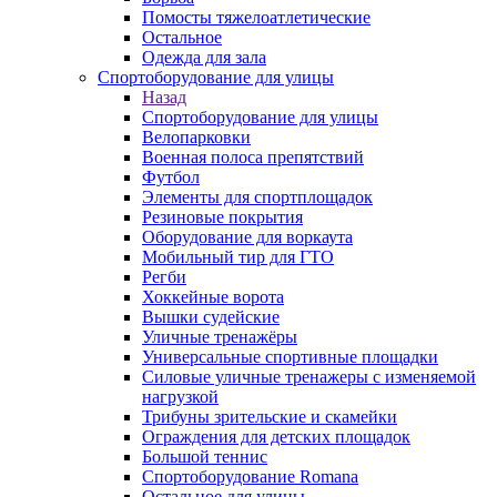
Помосты тяжелоатлетические
Остальное
Одежда для зала
Спортоборудование для улицы
Назад
Спортоборудование для улицы
Велопарковки
Военная полоса препятствий
Футбол
Элементы для спортплощадок
Резиновые покрытия
Оборудование для воркаута
Мобильный тир для ГТО
Регби
Хоккейные ворота
Вышки судейские
Уличные тренажёры
Универсальные спортивные площадки
Силовые уличные тренажеры с изменяемой
нагрузкой
Трибуны зрительские и скамейки
Ограждения для детских площадок
Большой теннис
Спортоборудование Romana
Остальное для улицы