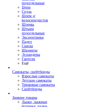
подседельные
Цепи
Седла
Шлем д/
велосипедистов
Шлемы
Штыри
подседельные
Эксцентрики
Падел
Сквош
Шахматы
Эспандеры
Гантели
Ещё
Самокаты, скейтборды
Взрослые самокаты
Детские самокаты
Трюковые самокаты
Скейтборды
Зимние товары
Лыжи, лыжные
ботинки, палки