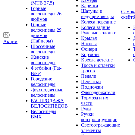
Камеры
(MTB 27,5)
Каретки
Горные
Шатуны и
Самок
велосипеды 26
ведущие звезды
скейт
дюймов
Колеса передние
Горные
Колеса задние
велосипеды 29
Рулевые колонки
дюймов
Крылья
(Найнеры)
Акции
Насосы
Шоссейные
Фонари
велосипеды
Корзины
Женские
Кресла детские
велосипеды
Троса и оплетки
Фэтбайки (Fat-
тросов
Bike)
Педали
Городские
Перчатки
велосипеды
Подножки
Двухподвесные
Флягодержатели
велосипеды
Тормоза и их
РАСПРОДАЖА
части
ВЕЛОСИПЕДОВ
Рули
Велосипеды
Ручки
BMX
контролирующие
Светоотражающие
элементы