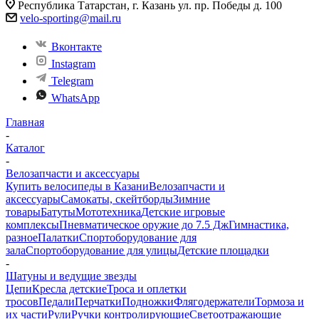
Республика Татарстан, г. Казань ул. пр. Победы д. 100
velo-sporting@mail.ru
Вконтакте
Instagram
Telegram
WhatsApp
Главная
-
Каталог
-
Велозапчасти и аксессуары
Купить велосипеды в Казани
Велозапчасти и
аксессуары
Самокаты, скейтборды
Зимние
товары
Батуты
Мототехника
Детские игровые
комплексы
Пневматическое оружие до 7.5 Дж
Гимнастика,
разное
Палатки
Спортоборудование для
зала
Спортоборудование для улицы
Детские площадки
-
Шатуны и ведущие звезды
Цепи
Кресла детские
Троса и оплетки
тросов
Педали
Перчатки
Подножки
Флягодержатели
Тормоза и
их части
Рули
Ручки контролирующие
Светоотражающие