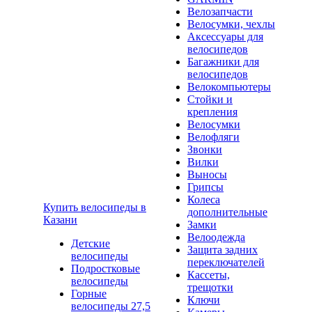
Велозапчасти
Велосумки, чехлы
Аксессуары для
велосипедов
Багажники для
велосипедов
Велокомпьютеры
Стойки и
крепления
Велосумки
Велофляги
Звонки
Вилки
Выносы
Грипсы
Колеса
Купить велосипеды в
дополнительные
Казани
Замки
Велоодежда
Детские
Защита задних
велосипеды
переключателей
Подростковые
Кассеты,
велосипеды
трещотки
Горные
Ключи
велосипеды 27,5