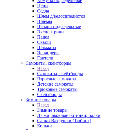
Хомуты подседельные
Цепи
Седла
Шлем д/велосипедистов
Шлемы
Штыри подседельные
Эксцентрики
Падел
Сквош
Шахматы
Эспандеры
Гантели
Самокаты, скейтборды
Назад
Самокаты, скейтборды
Взрослые самокаты
Детские самокаты
Трюковые самокаты
Скейтборды
Зимние товары
Назад
Зимние товары
Лыжи, лыжные ботинки, палки
Санки Ватрушки (Тюбинг)
Коньки