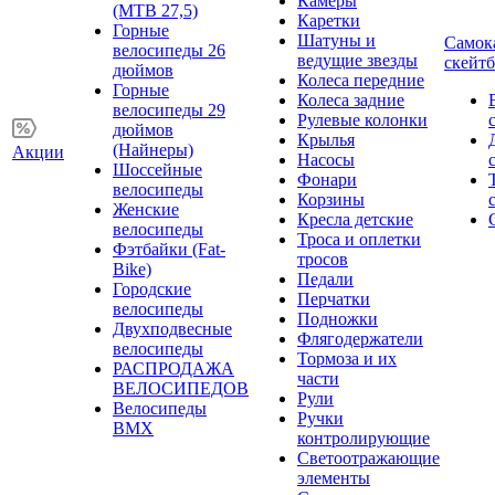
Камеры
(MTB 27,5)
Каретки
Горные
Шатуны и
Самок
велосипеды 26
ведущие звезды
скейт
дюймов
Колеса передние
Горные
Колеса задние
велосипеды 29
Рулевые колонки
дюймов
Крылья
(Найнеры)
Акции
Насосы
Шоссейные
Фонари
велосипеды
Корзины
Женские
Кресла детские
велосипеды
Троса и оплетки
Фэтбайки (Fat-
тросов
Bike)
Педали
Городские
Перчатки
велосипеды
Подножки
Двухподвесные
Флягодержатели
велосипеды
Тормоза и их
РАСПРОДАЖА
части
ВЕЛОСИПЕДОВ
Рули
Велосипеды
Ручки
BMX
контролирующие
Светоотражающие
элементы