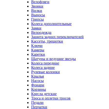
Велофляги
Звонки
Вилки
Выносы
Грипсы
Колеса дополнительные
Замки
Велоодежда
Защита задних переключателей
Кассеты, трещотки
Ключи
Камеры
Каретки
Шатуны и ведущие звезды
Колеса передние
Колеса задние
Рулевые колонки
Крылья
Насосы
Фонари
Корзины
Кресла детские
Троса и оплетки тросов
Педали
Перчатки