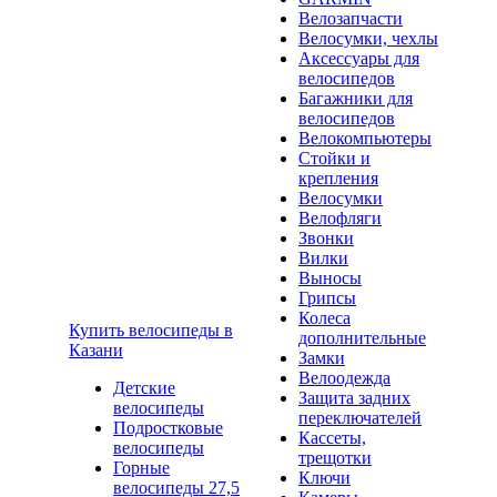
Велозапчасти
Велосумки, чехлы
Аксессуары для
велосипедов
Багажники для
велосипедов
Велокомпьютеры
Стойки и
крепления
Велосумки
Велофляги
Звонки
Вилки
Выносы
Грипсы
Колеса
Купить велосипеды в
дополнительные
Казани
Замки
Велоодежда
Детские
Защита задних
велосипеды
переключателей
Подростковые
Кассеты,
велосипеды
трещотки
Горные
Ключи
велосипеды 27,5