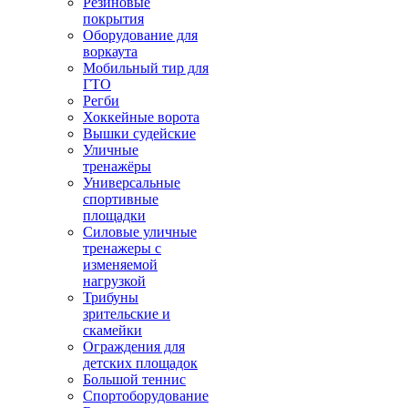
Резиновые
покрытия
Оборудование для
воркаута
Мобильный тир для
ГТО
Регби
Хоккейные ворота
Вышки судейские
Уличные
тренажёры
Универсальные
спортивные
площадки
Силовые уличные
тренажеры с
изменяемой
нагрузкой
Трибуны
зрительские и
скамейки
Ограждения для
детских площадок
Большой теннис
Спортоборудование