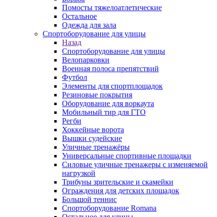
Помосты тяжелоатлетические
Остальное
Одежда для зала
Спортоборудование для улицы
Назад
Спортоборудование для улицы
Велопарковки
Военная полоса препятствий
Футбол
Элементы для спортплощадок
Резиновые покрытия
Оборудование для воркаута
Мобильный тир для ГТО
Регби
Хоккейные ворота
Вышки судейские
Уличные тренажёры
Универсальные спортивные площадки
Силовые уличные тренажеры с изменяемой
нагрузкой
Трибуны зрительские и скамейки
Ограждения для детских площадок
Большой теннис
Спортоборудование Romana
Остальное для улицы