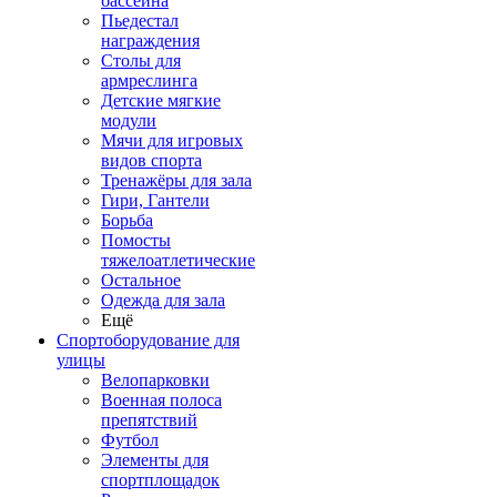
бассейна
Пьедестал
награждения
Столы для
армреслинга
Детские мягкие
модули
Мячи для игровых
видов спорта
Тренажёры для зала
Гири, Гантели
Борьба
Помосты
тяжелоатлетические
Остальное
Одежда для зала
Ещё
Спортоборудование для
улицы
Велопарковки
Военная полоса
препятствий
Футбол
Элементы для
спортплощадок