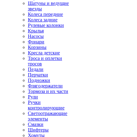
Шатуны и ведущие
звезды
Колеса передние
Колеса задние
Рулевые колонки
Крылья
Насосы
Фонари
Корзины
Кресла детские
Троса и оплетки
тросов
Педали
Перчатки
Подножки
Флягодержатели
Тормоза и их части
Рули
Ручки
контролирующие
Светоотражающие
элементы
Смазки
Шифтеры
Хомуты