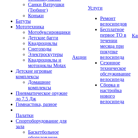
Санки Ватрушки
Услуги
(Тюбинг)
Коньки
Ремонт
Батуты
велосипедов
Мототехника
Бесплатное
Мотобуксировщики
первое ТО в
Ка
Детские багги
течении
Квадроциклы
месяца при
Снегоходы
покупке
Электроскутеры
Акции
велосипеда
Квадроциклы и
Сезонное
мотоциклы Motax
техническое
Детские игровые
обслуживание
комплексы
велосипеда
Домашние
Сборка и
комплексы
настройка
Пневматическое оружие
нового
до 7.5 Дж
велосипеда
Гимнастика, разное
Палатки
Спортоборудование для
зала
Баскетбольное
оборудование