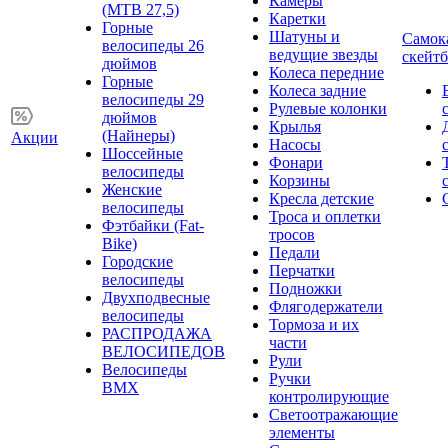
Камеры
(MTB 27,5)
Каретки
Горные
Шатуны и
Самок
велосипеды 26
ведущие звезды
скейт
дюймов
Колеса передние
Горные
Колеса задние
велосипеды 29
Рулевые колонки
дюймов
Крылья
(Найнеры)
Акции
Насосы
Шоссейные
Фонари
велосипеды
Корзины
Женские
Кресла детские
велосипеды
Троса и оплетки
Фэтбайки (Fat-
тросов
Bike)
Педали
Городские
Перчатки
велосипеды
Подножки
Двухподвесные
Флягодержатели
велосипеды
Тормоза и их
РАСПРОДАЖА
части
ВЕЛОСИПЕДОВ
Рули
Велосипеды
Ручки
BMX
контролирующие
Светоотражающие
элементы