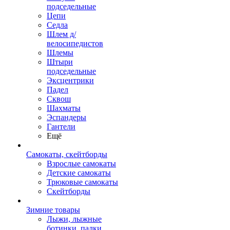
подседельные
Цепи
Седла
Шлем д/
велосипедистов
Шлемы
Штыри
подседельные
Эксцентрики
Падел
Сквош
Шахматы
Эспандеры
Гантели
Ещё
Самокаты, скейтборды
Взрослые самокаты
Детские самокаты
Трюковые самокаты
Скейтборды
Зимние товары
Лыжи, лыжные
ботинки, палки