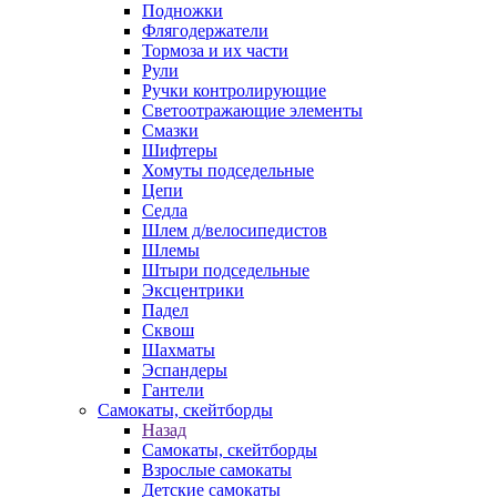
Подножки
Флягодержатели
Тормоза и их части
Рули
Ручки контролирующие
Светоотражающие элементы
Смазки
Шифтеры
Хомуты подседельные
Цепи
Седла
Шлем д/велосипедистов
Шлемы
Штыри подседельные
Эксцентрики
Падел
Сквош
Шахматы
Эспандеры
Гантели
Самокаты, скейтборды
Назад
Самокаты, скейтборды
Взрослые самокаты
Детские самокаты