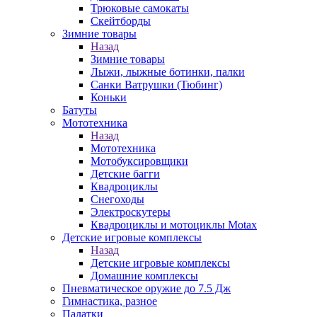
Трюковые самокаты
Скейтборды
Зимние товары
Назад
Зимние товары
Лыжи, лыжные ботинки, палки
Санки Ватрушки (Тюбинг)
Коньки
Батуты
Мототехника
Назад
Мототехника
Мотобуксировщики
Детские багги
Квадроциклы
Снегоходы
Электроскутеры
Квадроциклы и мотоциклы Motax
Детские игровые комплексы
Назад
Детские игровые комплексы
Домашние комплексы
Пневматическое оружие до 7.5 Дж
Гимнастика, разное
Палатки