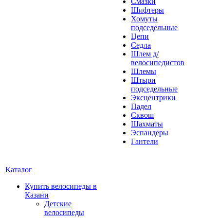
Смазки
Шифтеры
Хомуты
подседельные
Цепи
Седла
Шлем д/
велосипедистов
Шлемы
Штыри
подседельные
Эксцентрики
Падел
Сквош
Шахматы
Эспандеры
Гантели
Каталог
Купить велосипеды в
Казани
Детские
велосипеды