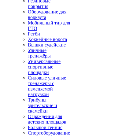
Резиновые
покрытия
Оборудование для
воркаута
Мобильный тир для
ГТО
Регби
Хоккейные ворота
Вышки судейские
Уличные
тренажёры
Универсальные
спортивные
площадки
Силовые уличные
тренажеры с
изменяемой
нагрузкой
Трибуны
зрительские и
скамейки
Ограждения для
детских площадок
Большой теннис
Спортоборудование