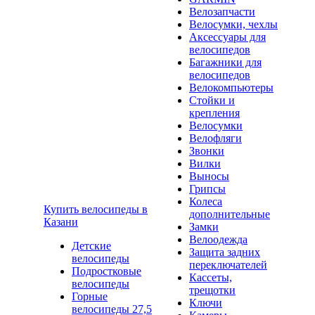
Велозапчасти
Велосумки, чехлы
Аксессуары для
велосипедов
Багажники для
велосипедов
Велокомпьютеры
Стойки и
крепления
Велосумки
Велофляги
Звонки
Вилки
Выносы
Грипсы
Колеса
Купить велосипеды в
дополнительные
Казани
Замки
Велоодежда
Детские
Защита задних
велосипеды
переключателей
Подростковые
Кассеты,
велосипеды
трещотки
Горные
Ключи
велосипеды 27,5