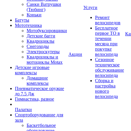
Санки Ватрушки
Услуги
(Тюбинг)
Коньки
Ремонт
Батуты
велосипедов
Мототехника
Бесплатное
Мотобуксировщики
первое ТО в
Ка
Детские багги
течении
Квадроциклы
месяца при
Снегоходы
покупке
Электроскутеры
Акции
велосипеда
Квадроциклы и
Сезонное
мотоциклы Motax
техническое
Детские игровые
обслуживание
комплексы
велосипеда
Домашние
Сборка и
комплексы
настройка
Пневматическое оружие
нового
до 7.5 Дж
велосипеда
Гимнастика, разное
Палатки
Спортоборудование для
зала
Баскетбольное
оборудование