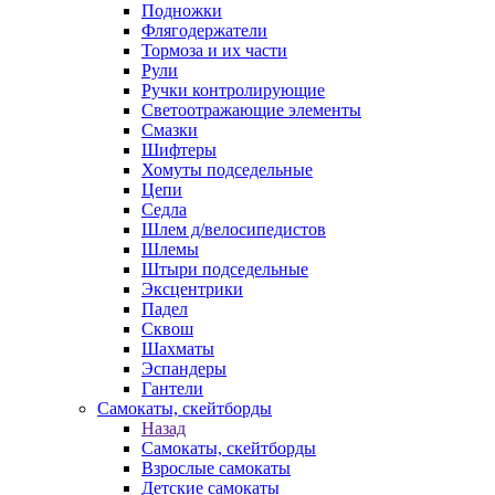
Подножки
Флягодержатели
Тормоза и их части
Рули
Ручки контролирующие
Светоотражающие элементы
Смазки
Шифтеры
Хомуты подседельные
Цепи
Седла
Шлем д/велосипедистов
Шлемы
Штыри подседельные
Эксцентрики
Падел
Сквош
Шахматы
Эспандеры
Гантели
Самокаты, скейтборды
Назад
Самокаты, скейтборды
Взрослые самокаты
Детские самокаты