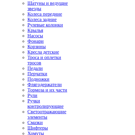
Шатуны и ведущие
звезды
Колеса передние
Колеса задние
Рулевые колонки
Крылья
Насосы
Фонари
Корзины
Кресла детские
Троса и оплетки
тросов
Педали
Перчатки
Подножки
Флягодержатели
Тормоза и их части
Рули
Ручки
контролирующие
Светоотражающие
элементы
Смазки
Шифтеры
Хомуты