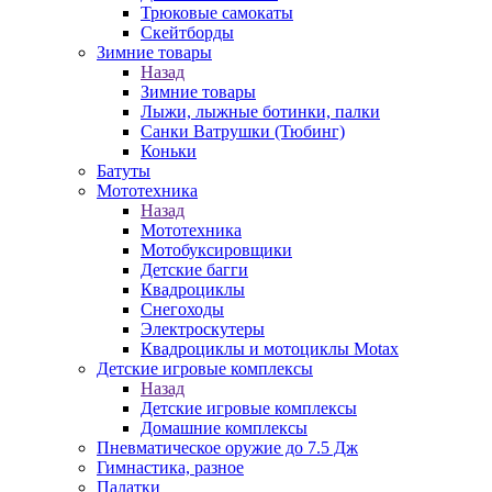
Трюковые самокаты
Скейтборды
Зимние товары
Назад
Зимние товары
Лыжи, лыжные ботинки, палки
Санки Ватрушки (Тюбинг)
Коньки
Батуты
Мототехника
Назад
Мототехника
Мотобуксировщики
Детские багги
Квадроциклы
Снегоходы
Электроскутеры
Квадроциклы и мотоциклы Motax
Детские игровые комплексы
Назад
Детские игровые комплексы
Домашние комплексы
Пневматическое оружие до 7.5 Дж
Гимнастика, разное
Палатки