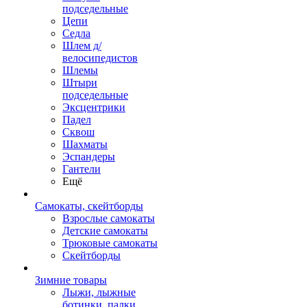
подседельные
Цепи
Седла
Шлем д/
велосипедистов
Шлемы
Штыри
подседельные
Эксцентрики
Падел
Сквош
Шахматы
Эспандеры
Гантели
Ещё
Самокаты, скейтборды
Взрослые самокаты
Детские самокаты
Трюковые самокаты
Скейтборды
Зимние товары
Лыжи, лыжные
ботинки, палки