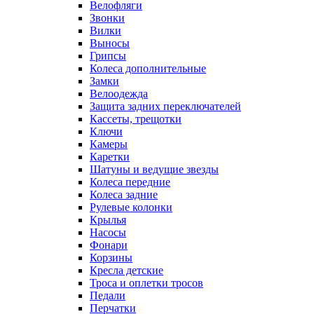
Велофляги
Звонки
Вилки
Выносы
Грипсы
Колеса дополнительные
Замки
Велоодежда
Защита задних переключателей
Кассеты, трещотки
Ключи
Камеры
Каретки
Шатуны и ведущие звезды
Колеса передние
Колеса задние
Рулевые колонки
Крылья
Насосы
Фонари
Корзины
Кресла детские
Троса и оплетки тросов
Педали
Перчатки