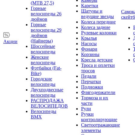
Камеры
(MTB 27,5)
Каретки
Горные
Шатуны и
Самок
велосипеды 26
ведущие звезды
скейт
дюймов
Колеса передние
Горные
Колеса задние
велосипеды 29
Рулевые колонки
дюймов
Крылья
(Найнеры)
Акции
Насосы
Шоссейные
Фонари
велосипеды
Корзины
Женские
Кресла детские
велосипеды
Троса и оплетки
Фэтбайки (Fat-
тросов
Bike)
Педали
Городские
Перчатки
велосипеды
Подножки
Двухподвесные
Флягодержатели
велосипеды
Тормоза и их
РАСПРОДАЖА
части
ВЕЛОСИПЕДОВ
Рули
Велосипеды
Ручки
BMX
контролирующие
Светоотражающие
элементы