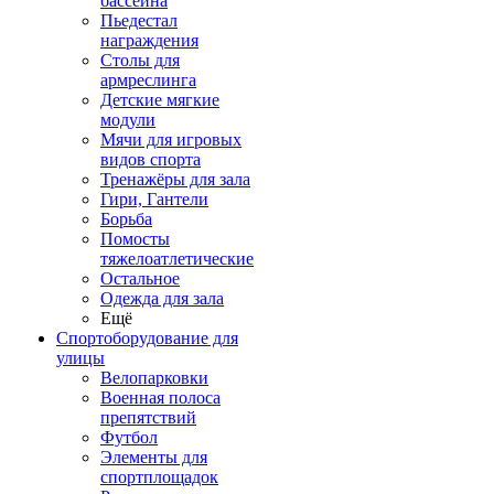
бассейна
Пьедестал
награждения
Столы для
армреслинга
Детские мягкие
модули
Мячи для игровых
видов спорта
Тренажёры для зала
Гири, Гантели
Борьба
Помосты
тяжелоатлетические
Остальное
Одежда для зала
Ещё
Спортоборудование для
улицы
Велопарковки
Военная полоса
препятствий
Футбол
Элементы для
спортплощадок