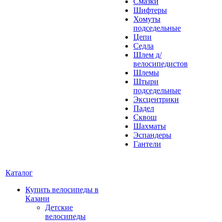
Смазки
Шифтеры
Хомуты
подседельные
Цепи
Седла
Шлем д/
велосипедистов
Шлемы
Штыри
подседельные
Эксцентрики
Падел
Сквош
Шахматы
Эспандеры
Гантели
Каталог
Купить велосипеды в
Казани
Детские
велосипеды