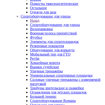
Помосты тяжелоатлетические
Остальное
Одежда для зала
Спортоборудование для улицы
Назад
Спортоборудование для улицы
Велопарковки
Военная полоса препятствий
Футбол
Элементы для спортплощадок
Резиновые покрытия
Оборудование для воркаута
Мобильный тир для ГТО
Регби
Хоккейные ворота
Вышки судейские
Уличные тренажёры
Универсальные спортивные площадки
Силовые уличные тренажеры с изменяемой
нагрузкой
Трибуны зрительские и скамейки
Ограждения для детских площадок
Большой теннис
Спортоборудование Romana
Остальное для улицы