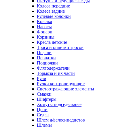
Шатуны и ведущие звезды
Колеса передние
Колеса задние
Рулевые колонки
Крылья
Насосы
Фонари
Корзины
Кресла детские
Троса и оплетки тросов
Педали
Перчатки
Подножки
Флягодержатели
Тормоза и их части
Рули
Ручки контролирующие
Светоотражающие элементы
Смазки
Шифтеры
Хомуты подседельные
Цепи
Седла
Шлем д/велосипедистов
Шлемы