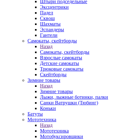
Штыри подседельные
Эксцентрики
Падел
Сквош
Шахматы
Эспандеры
Гантели
Самокаты, скейтборды
Назад
Самокаты, скейтборды
Взрослые самокаты
Детские самокаты
Трюковые самокаты
Скейтборды
Зимние товары
Назад
Зимние товары
Лыжи, лыжные ботинки, палки
Санки Ватрушки (Тюбинг)
Коньки
Батуты
Мототехника
Назад
Мототехника
Мотобуксировщики