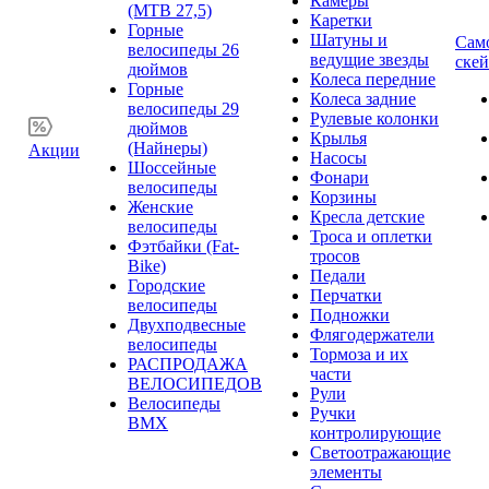
Камеры
(MTB 27,5)
Каретки
Горные
Шатуны и
Сам
велосипеды 26
ведущие звезды
ске
дюймов
Колеса передние
Горные
Колеса задние
велосипеды 29
Рулевые колонки
дюймов
Крылья
(Найнеры)
Акции
Насосы
Шоссейные
Фонари
велосипеды
Корзины
Женские
Кресла детские
велосипеды
Троса и оплетки
Фэтбайки (Fat-
тросов
Bike)
Педали
Городские
Перчатки
велосипеды
Подножки
Двухподвесные
Флягодержатели
велосипеды
Тормоза и их
РАСПРОДАЖА
части
ВЕЛОСИПЕДОВ
Рули
Велосипеды
Ручки
BMX
контролирующие
Светоотражающие
элементы