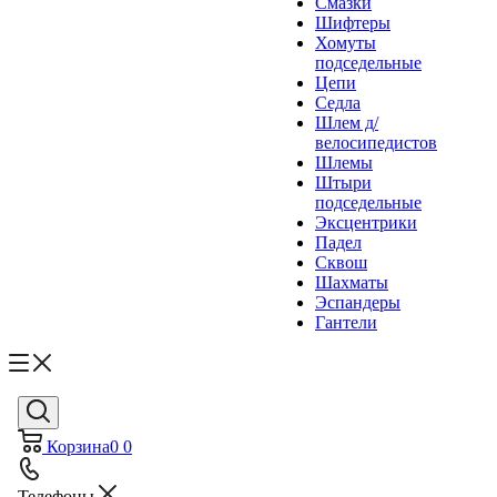
Смазки
Шифтеры
Хомуты
подседельные
Цепи
Седла
Шлем д/
велосипедистов
Шлемы
Штыри
подседельные
Эксцентрики
Падел
Сквош
Шахматы
Эспандеры
Гантели
Корзина
0
0
Телефоны