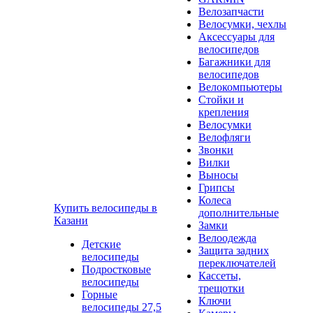
Велозапчасти
Велосумки, чехлы
Аксессуары для
велосипедов
Багажники для
велосипедов
Велокомпьютеры
Стойки и
крепления
Велосумки
Велофляги
Звонки
Вилки
Выносы
Грипсы
Колеса
Купить велосипеды в
дополнительные
Казани
Замки
Велоодежда
Детские
Защита задних
велосипеды
переключателей
Подростковые
Кассеты,
велосипеды
трещотки
Горные
Ключи
велосипеды 27,5