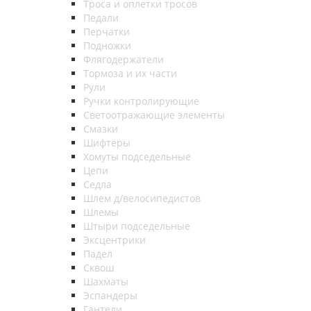
Троса и оплетки тросов
Педали
Перчатки
Подножки
Флягодержатели
Тормоза и их части
Рули
Ручки контролирующие
Светоотражающие элементы
Смазки
Шифтеры
Хомуты подседельные
Цепи
Седла
Шлем д/велосипедистов
Шлемы
Штыри подседельные
Эксцентрики
Падел
Сквош
Шахматы
Эспандеры
Гантели