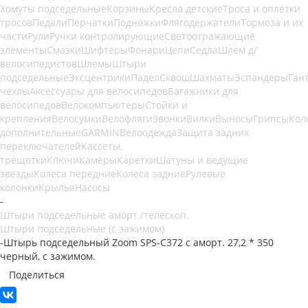
Хомуты подседельные
Корзины
Кресла детские
Троса и оплетки
тросов
Педали
Перчатки
Подножки
Флягодержатели
Тормоза и их
части
Рули
Ручки контролирующие
Светоотражающие
элементы
Смазки
Шифтеры
Фонари
Цепи
Седла
Шлем д/
велосипедистов
Шлемы
Штыри
подседельные
Эксцентрики
Падел
Сквош
Шахматы
Эспандеры
Ган
чехлы
Аксессуары для велосипедов
Багажники для
велосипедов
Велокомпьютеры
Стойки и
крепления
Велосумки
Велофляги
Звонки
Вилки
Выносы
Грипсы
Кол
дополнительные
GARMIN
Велоодежда
Защита задних
переключателей
Кассеты,
трещотки
Ключи
Камеры
Каретки
Шатуны и ведущие
звезды
Колеса передние
Колеса задние
Рулевые
колонки
Крылья
Насосы
-
Штыри подседельные аморт./телескоп.
Штыри подседельные (с зажимом)
-
Штырь подседельный Zoom SPS-C372 с аморт. 27,2 * 350
черный, с зажимом.
Поделиться