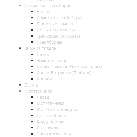
Самокаты, скейтборды
Назад
Самокаты, скейтборды
Взрослые самокаты
Детские самокаты
Трюковые самокаты
Скейтборды
Зимние товары
Назад
Зимние товары
Лыжи, лыжные ботинки, палки
Санки Ватрушки (Тюбинг)
Коньки
Батуты
Мототехника
Назад
Мототехника
Мотобуксировщики
Детские багги
Квадроциклы
Снегоходы
Электроскутеры