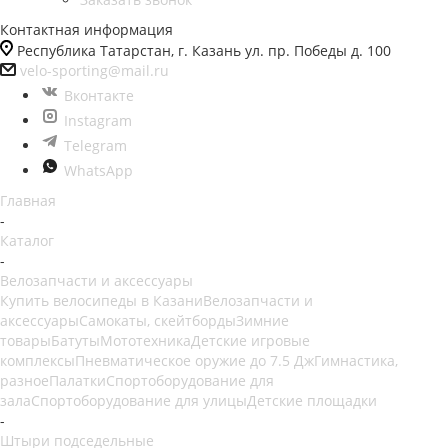
Контактная информация
Республика Татарстан, г. Казань ул. пр. Победы д. 100
velo-sporting@mail.ru
Вконтакте
Instagram
Telegram
WhatsApp
Главная
-
Каталог
-
Велозапчасти и аксессуары
Купить велосипеды в Казани
Велозапчасти и
аксессуары
Самокаты, скейтборды
Зимние
товары
Батуты
Мототехника
Детские игровые
комплексы
Пневматическое оружие до 7.5 Дж
Гимнастика,
разное
Палатки
Спортоборудование для
зала
Спортоборудование для улицы
Детские площадки
-
Штыри подседельные