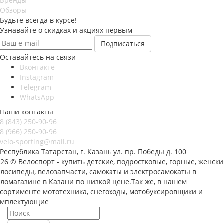
Бренды
Обзоры
Будьте всегда в курсе!
Узнавайте о скидках и акциях первым
Оставайтесь на связи
Вконтакте
Instagram
Telegram
WhatsApp
Наши контакты
8 (843) 250-90-96
8 (966) 250-90-96
velo-sporting@mail.ru
Республика Татарстан, г. Казань ул. пр. Победы д. 100
26 © Велоспорт - купить детские, подростковые, горные, женск
елосипеды, велозапчасти, самокаты и электросамокаты в
ломагазине в Казани по низкой цене.Так же, в нашем
ссортименте мототехника, снегоходы, мотобуксировщики и
омплектующие