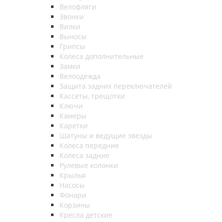
Велофляги
Звонки
Вилки
Выносы
Грипсы
Колеса дополнительные
Замки
Велоодежда
Защита задних переключателей
Кассеты, трещотки
Ключи
Камеры
Каретки
Шатуны и ведущие звезды
Колеса передние
Колеса задние
Рулевые колонки
Крылья
Насосы
Фонари
Корзины
Кресла детские