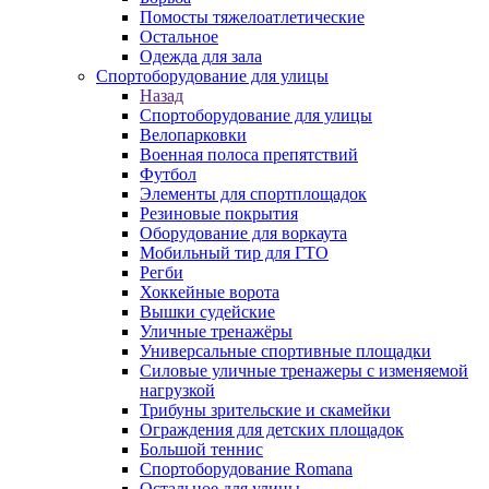
Помосты тяжелоатлетические
Остальное
Одежда для зала
Спортоборудование для улицы
Назад
Спортоборудование для улицы
Велопарковки
Военная полоса препятствий
Футбол
Элементы для спортплощадок
Резиновые покрытия
Оборудование для воркаута
Мобильный тир для ГТО
Регби
Хоккейные ворота
Вышки судейские
Уличные тренажёры
Универсальные спортивные площадки
Силовые уличные тренажеры с изменяемой
нагрузкой
Трибуны зрительские и скамейки
Ограждения для детских площадок
Большой теннис
Спортоборудование Romana
Остальное для улицы