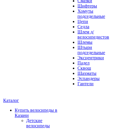
Смазки
Шифтеры
Хомуты
подседельные
Цепи
Седла
Шлем д/
велосипедистов
Шлемы
Штыри
подседельные
Эксцентрики
Падел
Сквош
Шахматы
Эспандеры
Гантели
Каталог
Купить велосипеды в
Казани
Детские
велосипеды