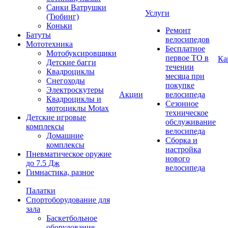
Санки Ватрушки
Услуги
(Тюбинг)
Коньки
Ремонт
Батуты
велосипедов
Мототехника
Бесплатное
Мотобуксировщики
первое ТО в
Ка
Детские багги
течении
Квадроциклы
месяца при
Снегоходы
покупке
Электроскутеры
Акции
велосипеда
Квадроциклы и
Сезонное
мотоциклы Motax
техническое
Детские игровые
обслуживание
комплексы
велосипеда
Домашние
Сборка и
комплексы
настройка
Пневматическое оружие
нового
до 7.5 Дж
велосипеда
Гимнастика, разное
Палатки
Спортоборудование для
зала
Баскетбольное
оборудование