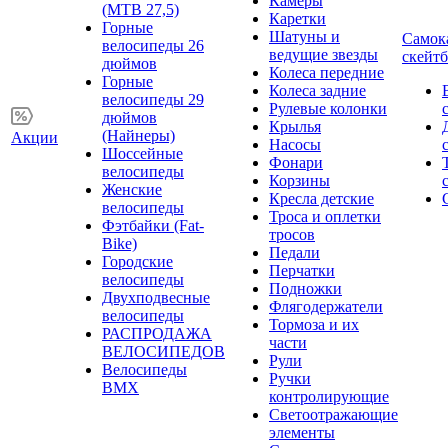
Камеры
(MTB 27,5)
Каретки
Горные
Шатуны и
Самок
велосипеды 26
ведущие звезды
скейт
дюймов
Колеса передние
Горные
Колеса задние
велосипеды 29
Рулевые колонки
дюймов
Крылья
(Найнеры)
Акции
Насосы
Шоссейные
Фонари
велосипеды
Корзины
Женские
Кресла детские
велосипеды
Троса и оплетки
Фэтбайки (Fat-
тросов
Bike)
Педали
Городские
Перчатки
велосипеды
Подножки
Двухподвесные
Флягодержатели
велосипеды
Тормоза и их
РАСПРОДАЖА
части
ВЕЛОСИПЕДОВ
Рули
Велосипеды
Ручки
BMX
контролирующие
Светоотражающие
элементы