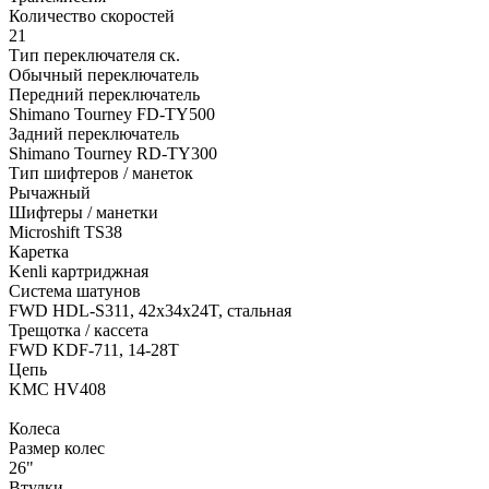
Количество скоростей
21
Тип переключателя ск.
Обычный переключатель
Передний переключатель
Shimano Tourney FD-TY500
Задний переключатель
Shimano Tourney RD-TY300
Тип шифтеров / манеток
Рычажный
Шифтеры / манетки
Microshift TS38
Каретка
Kenli картриджная
Система шатунов
FWD HDL-S311, 42x34x24T, стальная
Трещотка / кассета
FWD KDF-711, 14-28T
Цепь
KMC HV408
Колеса
Размер колес
26"
Втулки