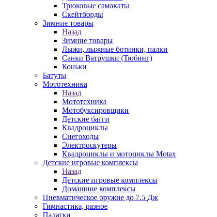
Трюковые самокаты
Скейтборды
Зимние товары
Назад
Зимние товары
Лыжи, лыжные ботинки, палки
Санки Ватрушки (Тюбинг)
Коньки
Батуты
Мототехника
Назад
Мототехника
Мотобуксировщики
Детские багги
Квадроциклы
Снегоходы
Электроскутеры
Квадроциклы и мотоциклы Motax
Детские игровые комплексы
Назад
Детские игровые комплексы
Домашние комплексы
Пневматическое оружие до 7.5 Дж
Гимнастика, разное
Палатки