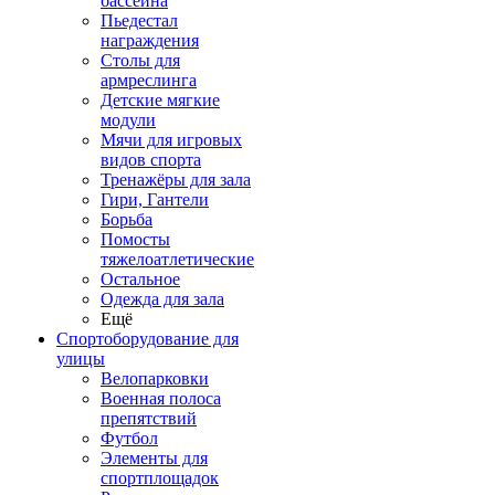
бассейна
Пьедестал
награждения
Столы для
армреслинга
Детские мягкие
модули
Мячи для игровых
видов спорта
Тренажёры для зала
Гири, Гантели
Борьба
Помосты
тяжелоатлетические
Остальное
Одежда для зала
Ещё
Спортоборудование для
улицы
Велопарковки
Военная полоса
препятствий
Футбол
Элементы для
спортплощадок