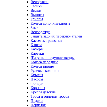
Велофляги
Звонки
Вилки
Выносы
Грипсы
Колеса дополнительные
Замки
Велоодежда
Защита задних переключателей
Кассеты, трещотки
Ключи
Камеры
Каретки
Шатуны и ведущие звезды
Колеса передние
Колеса задние
Рулевые колонки
Крылья
Насосы
Фонари
Корзины
Кресла детские
Троса и оплетки тросов
Педали
Перчатки