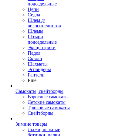
подседельные
Цепи
Седла
Шлем д/
велосипедистов
Шлемы
Штыри
подседельные
Эксцентрики
Падел
Сквош
Шахматы
Эспандеры
Гантели
Ещё
Самокаты, скейтборды
Взрослые самокаты
Детские самокаты
Трюковые самокаты
Скейтборды
Зимние товары
Лыжи, лыжные
ботинки, палки