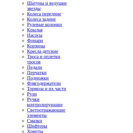
Шатуны и ведущие
звезды
Колеса передние
Колеса задние
Рулевые колонки
Крылья
Насосы
Фонари
Корзины
Кресла детские
Троса и оплетки
тросов
Педали
Перчатки
Подножки
Флягодержатели
Тормоза и их части
Рули
Ручки
контролирующие
Светоотражающие
элементы
Смазки
Шифтеры
Хомуты