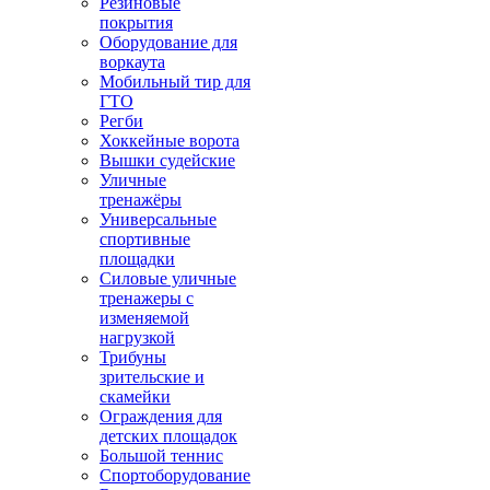
Резиновые
покрытия
Оборудование для
воркаута
Мобильный тир для
ГТО
Регби
Хоккейные ворота
Вышки судейские
Уличные
тренажёры
Универсальные
спортивные
площадки
Силовые уличные
тренажеры с
изменяемой
нагрузкой
Трибуны
зрительские и
скамейки
Ограждения для
детских площадок
Большой теннис
Спортоборудование