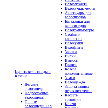
Велозапчасти
Велосумки, чехлы
Аксессуары для
велосипедов
Багажники для
велосипедов
Велокомпьютеры
Стойки и
крепления
Велосумки
Велофляги
Звонки
Вилки
Выносы
Грипсы
Колеса
Купить велосипеды в
дополнительные
Казани
Замки
Велоодежда
Детские
Защита задних
велосипеды
переключателей
Подростковые
Кассеты,
велосипеды
трещотки
Горные
Ключи
велосипеды 27,5