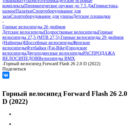
товары
Батуты
Мототехника
Детские игровые
комплексы
Пневматическое оружие до 7.5 Дж
Гимнастика,
разное
Палатки
Спортоборудование для
зала
Спортоборудование для улицы
Детские площадки
-
Горные велосипеды 26 дюймов
Детские велосипеды
Подростковые велосипеды
Горные
велосипеды 27,5 (MTB 27,5)
Горные велосипеды 29 дюймов
(Найнеры)
Шоссейные велосипеды
Женские
велосипеды
Фэтбайки (Fat-Bike)
Городские
велосипеды
Двухподвесные велосипеды
РАСПРОДАЖА
ВЕЛОСИПЕДОВ
Велосипеды BMX
-
Горный велосипед Forward Flash 26 2.0 D (2022)
Поделиться
Горный велосипед Forward Flash 26 2.0
D (2022)