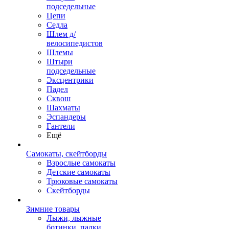
подседельные
Цепи
Седла
Шлем д/
велосипедистов
Шлемы
Штыри
подседельные
Эксцентрики
Падел
Сквош
Шахматы
Эспандеры
Гантели
Ещё
Самокаты, скейтборды
Взрослые самокаты
Детские самокаты
Трюковые самокаты
Скейтборды
Зимние товары
Лыжи, лыжные
ботинки, палки