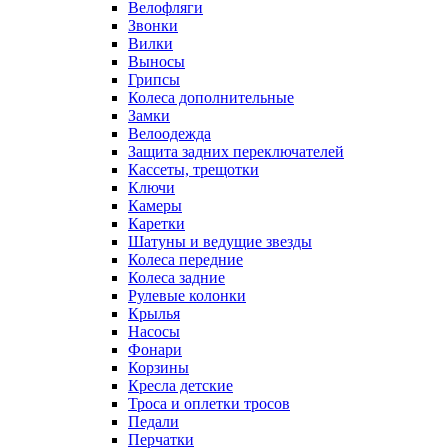
Велофляги
Звонки
Вилки
Выносы
Грипсы
Колеса дополнительные
Замки
Велоодежда
Защита задних переключателей
Кассеты, трещотки
Ключи
Камеры
Каретки
Шатуны и ведущие звезды
Колеса передние
Колеса задние
Рулевые колонки
Крылья
Насосы
Фонари
Корзины
Кресла детские
Троса и оплетки тросов
Педали
Перчатки