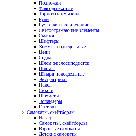
Подножки
Флягодержатели
Тормоза и их части
Рули
Ручки контролирующие
Светоотражающие элементы
Смазки
Шифтеры
Хомуты подседельные
Цепи
Седла
Шлем д/велосипедистов
Шлемы
Штыри подседельные
Эксцентрики
Падел
Сквош
Шахматы
Эспандеры
Гантели
Самокаты, скейтборды
Назад
Самокаты, скейтборды
Взрослые самокаты
Детские самокаты