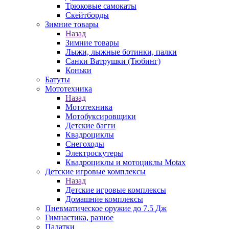
Трюковые самокаты
Скейтборды
Зимние товары
Назад
Зимние товары
Лыжи, лыжные ботинки, палки
Санки Ватрушки (Тюбинг)
Коньки
Батуты
Мототехника
Назад
Мототехника
Мотобуксировщики
Детские багги
Квадроциклы
Снегоходы
Электроскутеры
Квадроциклы и мотоциклы Motax
Детские игровые комплексы
Назад
Детские игровые комплексы
Домашние комплексы
Пневматическое оружие до 7.5 Дж
Гимнастика, разное
Палатки