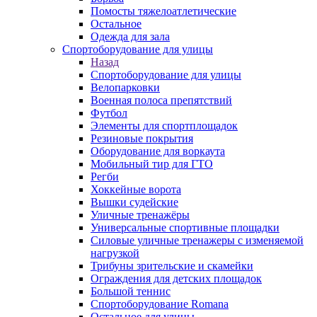
Помосты тяжелоатлетические
Остальное
Одежда для зала
Спортоборудование для улицы
Назад
Спортоборудование для улицы
Велопарковки
Военная полоса препятствий
Футбол
Элементы для спортплощадок
Резиновые покрытия
Оборудование для воркаута
Мобильный тир для ГТО
Регби
Хоккейные ворота
Вышки судейские
Уличные тренажёры
Универсальные спортивные площадки
Силовые уличные тренажеры с изменяемой
нагрузкой
Трибуны зрительские и скамейки
Ограждения для детских площадок
Большой теннис
Спортоборудование Romana
Остальное для улицы