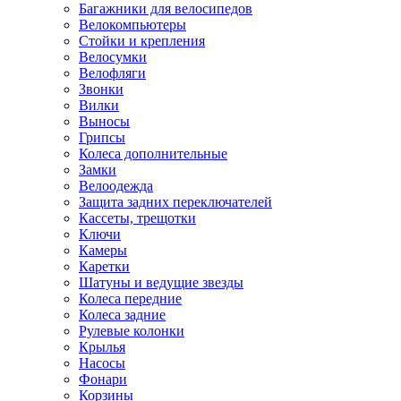
Багажники для велосипедов
Велокомпьютеры
Стойки и крепления
Велосумки
Велофляги
Звонки
Вилки
Выносы
Грипсы
Колеса дополнительные
Замки
Велоодежда
Защита задних переключателей
Кассеты, трещотки
Ключи
Камеры
Каретки
Шатуны и ведущие звезды
Колеса передние
Колеса задние
Рулевые колонки
Крылья
Насосы
Фонари
Корзины