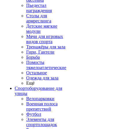
бассейна
Пьедестал
награждения
Столы для
армреслинга
Детские мягкие
модули
Мячи для игровых
видов спорта
Тренажёры для зала
Гири, Гантели
Борьба
Помосты
тяжелоатлетические
Остальное
Одежда для зала
Ещё
Спортоборудование для
улицы
Велопарковки
Военная полоса
препятствий
Футбол
Элементы для
спортплощадок