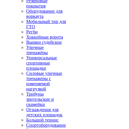
Резиновые
покрытия
Оборудование для
воркаута
Мобильный тир для
ГТО
Регби
Хоккейные ворота
Вышки судейские
Уличные
тренажёры
Универсальные
спортивные
площадки
Силовые уличные
тренажеры с
изменяемой
нагрузкой
Трибуны
зрительские и
скамейки
Ограждения для
детских площадок
Большой теннис
Спортоборудование