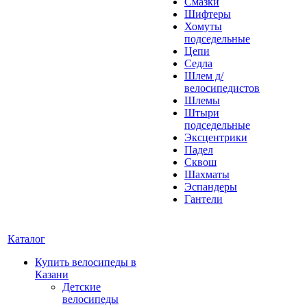
Смазки
Шифтеры
Хомуты
подседельные
Цепи
Седла
Шлем д/
велосипедистов
Шлемы
Штыри
подседельные
Эксцентрики
Падел
Сквош
Шахматы
Эспандеры
Гантели
Каталог
Купить велосипеды в
Казани
Детские
велосипеды