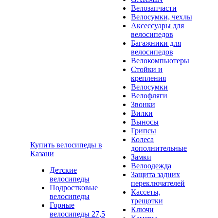
Велозапчасти
Велосумки, чехлы
Аксессуары для
велосипедов
Багажники для
велосипедов
Велокомпьютеры
Стойки и
крепления
Велосумки
Велофляги
Звонки
Вилки
Выносы
Грипсы
Колеса
Купить велосипеды в
дополнительные
Казани
Замки
Велоодежда
Детские
Защита задних
велосипеды
переключателей
Подростковые
Кассеты,
велосипеды
трещотки
Горные
Ключи
велосипеды 27,5