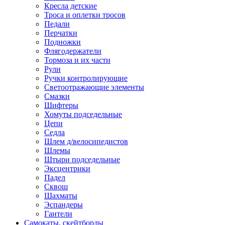
Кресла детские
Троса и оплетки тросов
Педали
Перчатки
Подножки
Флягодержатели
Тормоза и их части
Рули
Ручки контролирующие
Светоотражающие элементы
Смазки
Шифтеры
Хомуты подседельные
Цепи
Седла
Шлем д/велосипедистов
Шлемы
Штыри подседельные
Эксцентрики
Падел
Сквош
Шахматы
Эспандеры
Гантели
Самокаты, скейтборды