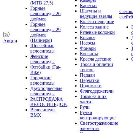
Камеры
(MTB 27,5)
Каретки
Горные
Шатуны и
Самок
велосипеды 26
ведущие звезды
скейт
дюймов
Колеса передние
Горные
Колеса задние
велосипеды 29
Рулевые колонки
дюймов
Крылья
(Найнеры)
Акции
Насосы
Шоссейные
Фонари
велосипеды
Корзины
Женские
Кресла детские
велосипеды
Троса и оплетки
Фэтбайки (Fat-
тросов
Bike)
Педали
Городские
Перчатки
велосипеды
Подножки
Двухподвесные
Флягодержатели
велосипеды
Тормоза и их
РАСПРОДАЖА
части
ВЕЛОСИПЕДОВ
Рули
Велосипеды
Ручки
BMX
контролирующие
Светоотражающие
элементы