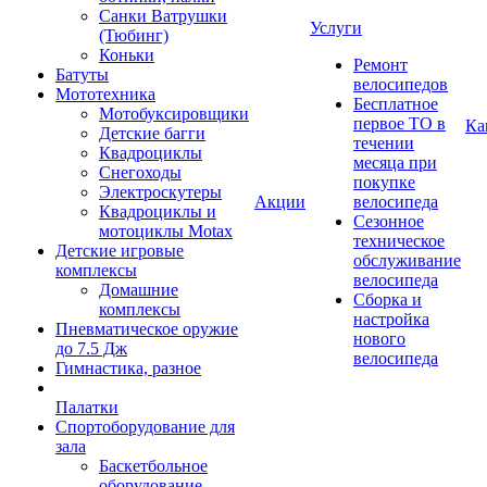
Санки Ватрушки
Услуги
(Тюбинг)
Коньки
Ремонт
Батуты
велосипедов
Мототехника
Бесплатное
Мотобуксировщики
первое ТО в
Ка
Детские багги
течении
Квадроциклы
месяца при
Снегоходы
покупке
Электроскутеры
Акции
велосипеда
Квадроциклы и
Сезонное
мотоциклы Motax
техническое
Детские игровые
обслуживание
комплексы
велосипеда
Домашние
Сборка и
комплексы
настройка
Пневматическое оружие
нового
до 7.5 Дж
велосипеда
Гимнастика, разное
Палатки
Спортоборудование для
зала
Баскетбольное
оборудование