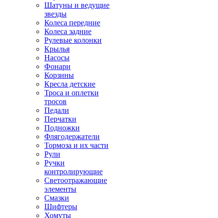
Шатуны и ведущие
звезды
Колеса передние
Колеса задние
Рулевые колонки
Крылья
Насосы
Фонари
Корзины
Кресла детские
Троса и оплетки
тросов
Педали
Перчатки
Подножки
Флягодержатели
Тормоза и их части
Рули
Ручки
контролирующие
Светоотражающие
элементы
Смазки
Шифтеры
Хомуты