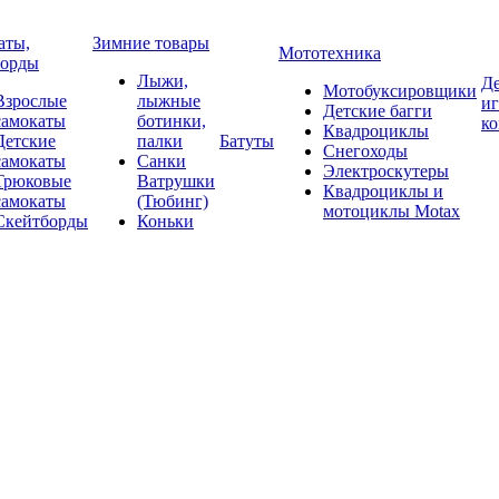
аты,
Зимние товары
Мототехника
борды
Лыжи,
Де
Мотобуксировщики
Взрослые
лыжные
и
Детские багги
самокаты
ботинки,
к
Квадроциклы
Детские
палки
Батуты
Снегоходы
самокаты
Санки
Электроскутеры
Трюковые
Ватрушки
Квадроциклы и
самокаты
(Тюбинг)
мотоциклы Motax
Скейтборды
Коньки