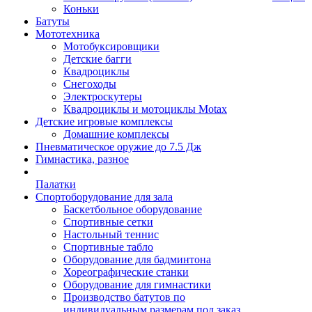
Коньки
Батуты
Мототехника
Мотобуксировщики
Детские багги
Квадроциклы
Снегоходы
Электроскутеры
Квадроциклы и мотоциклы Motax
Детские игровые комплексы
Домашние комплексы
Пневматическое оружие до 7.5 Дж
Гимнастика, разное
Палатки
Спортоборудование для зала
Баскетбольное оборудование
Спортивные сетки
Настольный теннис
Спортивные табло
Оборудование для бадминтона
Хореографические станки
Оборудование для гимнастики
Производство батутов по
индивидуальным размерам под заказ