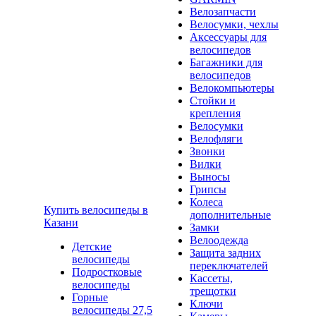
Велозапчасти
Велосумки, чехлы
Аксессуары для
велосипедов
Багажники для
велосипедов
Велокомпьютеры
Стойки и
крепления
Велосумки
Велофляги
Звонки
Вилки
Выносы
Грипсы
Колеса
Купить велосипеды в
дополнительные
Казани
Замки
Велоодежда
Детские
Защита задних
велосипеды
переключателей
Подростковые
Кассеты,
велосипеды
трещотки
Горные
Ключи
велосипеды 27,5