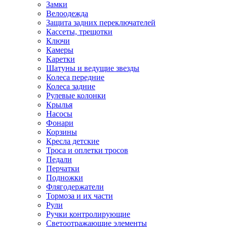
Замки
Велоодежда
Защита задних переключателей
Кассеты, трещотки
Ключи
Камеры
Каретки
Шатуны и ведущие звезды
Колеса передние
Колеса задние
Рулевые колонки
Крылья
Насосы
Фонари
Корзины
Кресла детские
Троса и оплетки тросов
Педали
Перчатки
Подножки
Флягодержатели
Тормоза и их части
Рули
Ручки контролирующие
Светоотражающие элементы