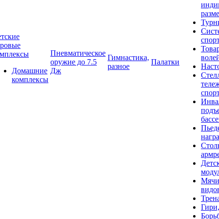
инди
разме
Турн
Сист
тские
спор
гровые
Това
Пневматическое
омплексы
Гимнастика,
воле
оружие до 7.5
Палатки
разное
Наст
Домашние
Дж
Стел
комплексы
теле
спор
Инва
подъ
басс
Пьед
нагр
Стол
армр
Детс
моду
Мячи
видо
Трен
Гири
Борь