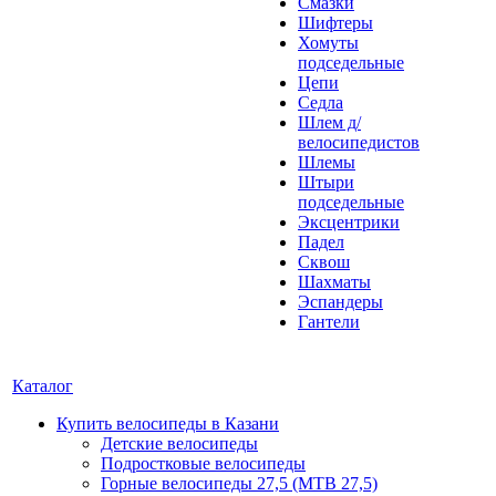
Смазки
Шифтеры
Хомуты
подседельные
Цепи
Седла
Шлем д/
велосипедистов
Шлемы
Штыри
подседельные
Эксцентрики
Падел
Сквош
Шахматы
Эспандеры
Гантели
Каталог
Купить велосипеды в Казани
Детские велосипеды
Подростковые велосипеды
Горные велосипеды 27,5 (MTB 27,5)