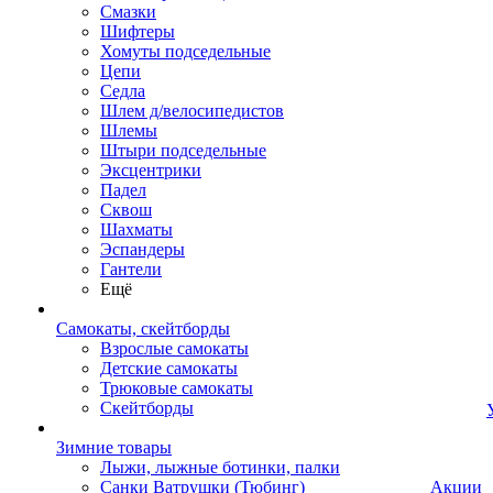
Смазки
Шифтеры
Хомуты подседельные
Цепи
Седла
Шлем д/велосипедистов
Шлемы
Штыри подседельные
Эксцентрики
Падел
Сквош
Шахматы
Эспандеры
Гантели
Ещё
Самокаты, скейтборды
Взрослые самокаты
Детские самокаты
Трюковые самокаты
Скейтборды
Зимние товары
Лыжи, лыжные ботинки, палки
Санки Ватрушки (Тюбинг)
Акции