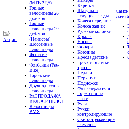
Камеры
(MTB 27,5)
Каретки
Горные
Шатуны и
Самок
велосипеды 26
ведущие звезды
скейт
дюймов
Колеса передние
Горные
Колеса задние
велосипеды 29
Рулевые колонки
дюймов
Крылья
(Найнеры)
Акции
Насосы
Шоссейные
Фонари
велосипеды
Корзины
Женские
Кресла детские
велосипеды
Троса и оплетки
Фэтбайки (Fat-
тросов
Bike)
Педали
Городские
Перчатки
велосипеды
Подножки
Двухподвесные
Флягодержатели
велосипеды
Тормоза и их
РАСПРОДАЖА
части
ВЕЛОСИПЕДОВ
Рули
Велосипеды
Ручки
BMX
контролирующие
Светоотражающие
элементы