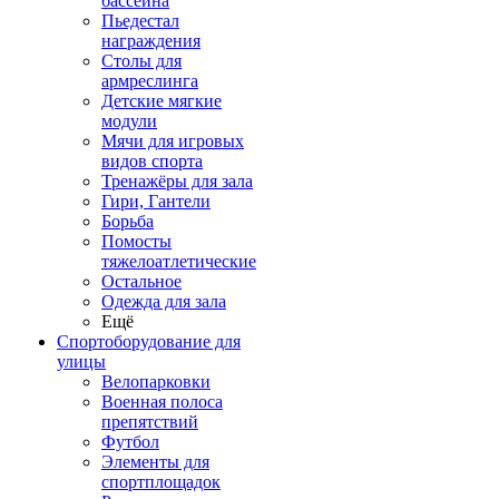
бассейна
Пьедестал
награждения
Столы для
армреслинга
Детские мягкие
модули
Мячи для игровых
видов спорта
Тренажёры для зала
Гири, Гантели
Борьба
Помосты
тяжелоатлетические
Остальное
Одежда для зала
Ещё
Спортоборудование для
улицы
Велопарковки
Военная полоса
препятствий
Футбол
Элементы для
спортплощадок