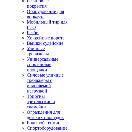
Резиновые
покрытия
Оборудование для
воркаута
Мобильный тир для
ГТО
Регби
Хоккейные ворота
Вышки судейские
Уличные
тренажёры
Универсальные
спортивные
площадки
Силовые уличные
тренажеры с
изменяемой
нагрузкой
Трибуны
зрительские и
скамейки
Ограждения для
детских площадок
Большой теннис
Спортоборудование