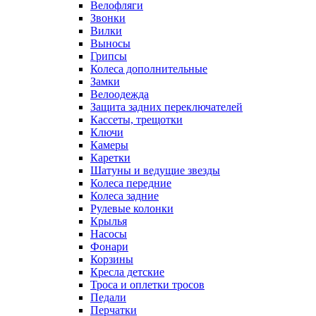
Велофляги
Звонки
Вилки
Выносы
Грипсы
Колеса дополнительные
Замки
Велоодежда
Защита задних переключателей
Кассеты, трещотки
Ключи
Камеры
Каретки
Шатуны и ведущие звезды
Колеса передние
Колеса задние
Рулевые колонки
Крылья
Насосы
Фонари
Корзины
Кресла детские
Троса и оплетки тросов
Педали
Перчатки