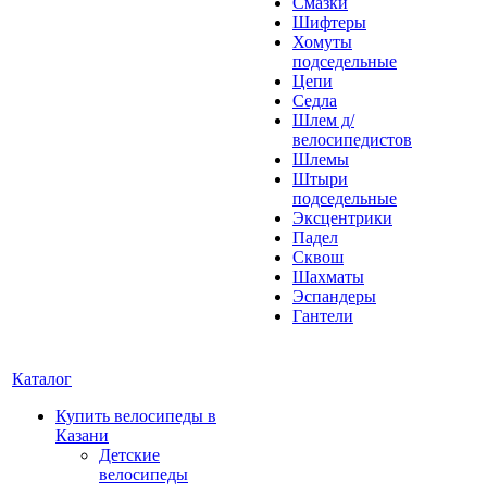
Смазки
Шифтеры
Хомуты
подседельные
Цепи
Седла
Шлем д/
велосипедистов
Шлемы
Штыри
подседельные
Эксцентрики
Падел
Сквош
Шахматы
Эспандеры
Гантели
Каталог
Купить велосипеды в
Казани
Детские
велосипеды