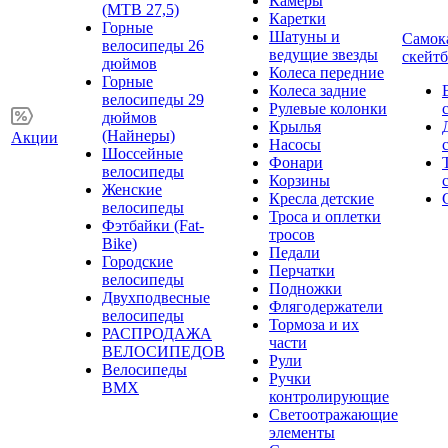
Камеры
(MTB 27,5)
Каретки
Горные
Шатуны и
Самок
велосипеды 26
ведущие звезды
скейт
дюймов
Колеса передние
Горные
Колеса задние
велосипеды 29
Рулевые колонки
дюймов
Крылья
(Найнеры)
Акции
Насосы
Шоссейные
Фонари
велосипеды
Корзины
Женские
Кресла детские
велосипеды
Троса и оплетки
Фэтбайки (Fat-
тросов
Bike)
Педали
Городские
Перчатки
велосипеды
Подножки
Двухподвесные
Флягодержатели
велосипеды
Тормоза и их
РАСПРОДАЖА
части
ВЕЛОСИПЕДОВ
Рули
Велосипеды
Ручки
BMX
контролирующие
Светоотражающие
элементы