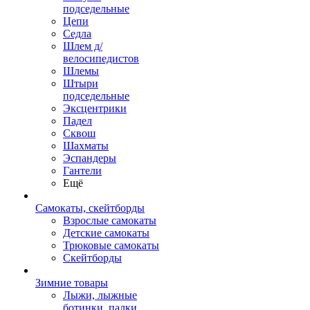
подседельные
Цепи
Седла
Шлем д/
велосипедистов
Шлемы
Штыри
подседельные
Эксцентрики
Падел
Сквош
Шахматы
Эспандеры
Гантели
Ещё
Самокаты, скейтборды
Взрослые самокаты
Детские самокаты
Трюковые самокаты
Скейтборды
Зимние товары
Лыжи, лыжные
ботинки, палки