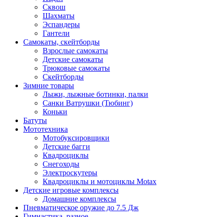
Сквош
Шахматы
Эспандеры
Гантели
Самокаты, скейтборды
Взрослые самокаты
Детские самокаты
Трюковые самокаты
Скейтборды
Зимние товары
Лыжи, лыжные ботинки, палки
Санки Ватрушки (Тюбинг)
Коньки
Батуты
Мототехника
Мотобуксировщики
Детские багги
Квадроциклы
Снегоходы
Электроскутеры
Квадроциклы и мотоциклы Motax
Детские игровые комплексы
Домашние комплексы
Пневматическое оружие до 7.5 Дж
Гимнастика, разное