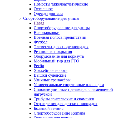
Помосты тяжелоатлетические
Остальное
Одежда для зала
Спортоборудование для улицы
Назад
Спортоборудование для улицы
Велопарковки
Военная полоса препятствий
Футбол
Элементы для спортплощадок
Резиновые покрытия
Оборудование для воркаута
Мобильный тир для ГТО
Регби
Хоккейные ворота
Вышки судейские
Уличные тренажёры
Универсальные спортивные площадки
Силовые уличные тренажеры с изменяемой
нагрузкой
Трибуны зрительские и скамейки
Ограждения для детских площадок
Большой теннис
Спортоборудование Romana
Остальное для улицы