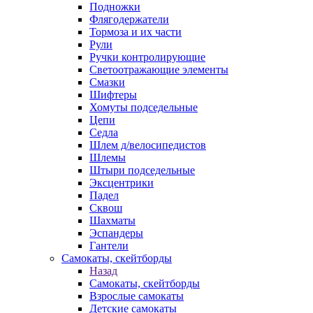
Подножки
Флягодержатели
Тормоза и их части
Рули
Ручки контролирующие
Светоотражающие элементы
Смазки
Шифтеры
Хомуты подседельные
Цепи
Седла
Шлем д/велосипедистов
Шлемы
Штыри подседельные
Эксцентрики
Падел
Сквош
Шахматы
Эспандеры
Гантели
Самокаты, скейтборды
Назад
Самокаты, скейтборды
Взрослые самокаты
Детские самокаты