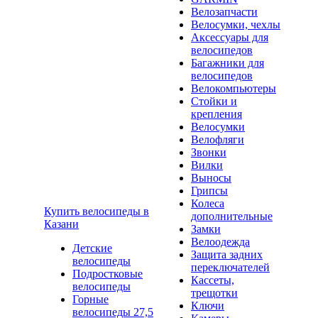
Велозапчасти
Велосумки, чехлы
Аксессуары для
велосипедов
Багажники для
велосипедов
Велокомпьютеры
Стойки и
крепления
Велосумки
Велофляги
Звонки
Вилки
Выносы
Грипсы
Колеса
Купить велосипеды в
дополнительные
Казани
Замки
Велоодежда
Детские
Защита задних
велосипеды
переключателей
Подростковые
Кассеты,
велосипеды
трещотки
Горные
Ключи
велосипеды 27,5