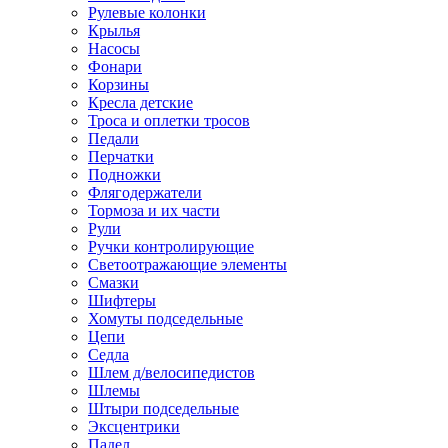
Рулевые колонки
Крылья
Насосы
Фонари
Корзины
Кресла детские
Троса и оплетки тросов
Педали
Перчатки
Подножки
Флягодержатели
Тормоза и их части
Рули
Ручки контролирующие
Светоотражающие элементы
Смазки
Шифтеры
Хомуты подседельные
Цепи
Седла
Шлем д/велосипедистов
Шлемы
Штыри подседельные
Эксцентрики
Падел