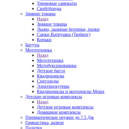
Трюковые самокаты
Скейтборды
Зимние товары
Назад
Зимние товары
Лыжи, лыжные ботинки, палки
Санки Ватрушки (Тюбинг)
Коньки
Батуты
Мототехника
Назад
Мототехника
Мотобуксировщики
Детские багги
Квадроциклы
Снегоходы
Электроскутеры
Квадроциклы и мотоциклы Motax
Детские игровые комплексы
Назад
Детские игровые комплексы
Домашние комплексы
Пневматическое оружие до 7.5 Дж
Гимнастика, разное
Палатки