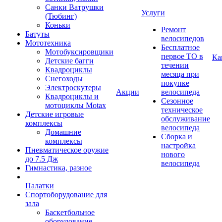
Санки Ватрушки
Услуги
(Тюбинг)
Коньки
Ремонт
Батуты
велосипедов
Мототехника
Бесплатное
Мотобуксировщики
первое ТО в
Ка
Детские багги
течении
Квадроциклы
месяца при
Снегоходы
покупке
Электроскутеры
Акции
велосипеда
Квадроциклы и
Сезонное
мотоциклы Motax
техническое
Детские игровые
обслуживание
комплексы
велосипеда
Домашние
Сборка и
комплексы
настройка
Пневматическое оружие
нового
до 7.5 Дж
велосипеда
Гимнастика, разное
Палатки
Спортоборудование для
зала
Баскетбольное
оборудование