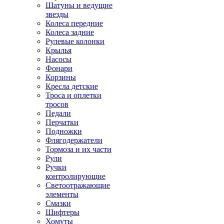
Шатуны и ведущие
звезды
Колеса передние
Колеса задние
Рулевые колонки
Крылья
Насосы
Фонари
Корзины
Кресла детские
Троса и оплетки
тросов
Педали
Перчатки
Подножки
Флягодержатели
Тормоза и их части
Рули
Ручки
контролирующие
Светоотражающие
элементы
Смазки
Шифтеры
Хомуты