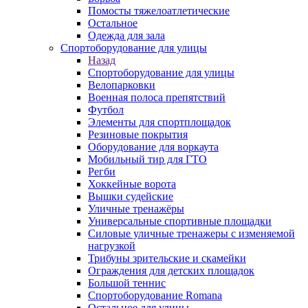
Помосты тяжелоатлетические
Остальное
Одежда для зала
Спортоборудование для улицы
Назад
Спортоборудование для улицы
Велопарковки
Военная полоса препятствий
Футбол
Элементы для спортплощадок
Резиновые покрытия
Оборудование для воркаута
Мобильный тир для ГТО
Регби
Хоккейные ворота
Вышки судейские
Уличные тренажёры
Универсальные спортивные площадки
Силовые уличные тренажеры с изменяемой
нагрузкой
Трибуны зрительские и скамейки
Ограждения для детских площадок
Большой теннис
Спортоборудование Romana
Остальное для улицы