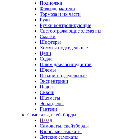
Подножки
Флягодержатели
Тормоза и их части
Рули
Ручки контролирующие
Светоотражающие элементы
Смазки
Шифтеры
Хомуты подседельные
Цепи
Седла
Шлем д/велосипедистов
Шлемы
Штыри подседельные
Эксцентрики
Падел
Сквош
Шахматы
Эспандеры
Гантели
Самокаты, скейтборды
Назад
Самокаты, скейтборды
Взрослые самокаты
Детские самокаты