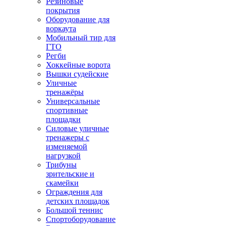
Резиновые
покрытия
Оборудование для
воркаута
Мобильный тир для
ГТО
Регби
Хоккейные ворота
Вышки судейские
Уличные
тренажёры
Универсальные
спортивные
площадки
Силовые уличные
тренажеры с
изменяемой
нагрузкой
Трибуны
зрительские и
скамейки
Ограждения для
детских площадок
Большой теннис
Спортоборудование