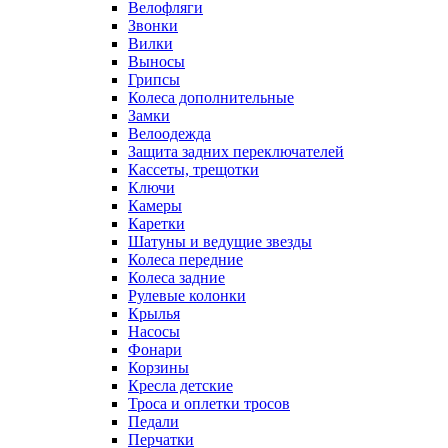
Велофляги
Звонки
Вилки
Выносы
Грипсы
Колеса дополнительные
Замки
Велоодежда
Защита задних переключателей
Кассеты, трещотки
Ключи
Камеры
Каретки
Шатуны и ведущие звезды
Колеса передние
Колеса задние
Рулевые колонки
Крылья
Насосы
Фонари
Корзины
Кресла детские
Троса и оплетки тросов
Педали
Перчатки