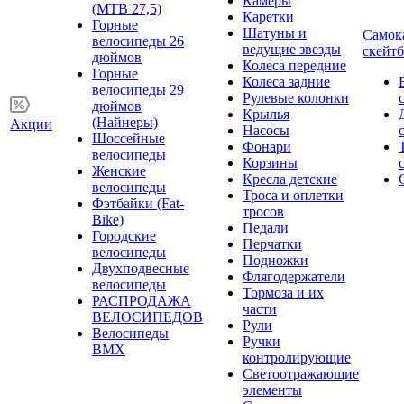
Камеры
(MTB 27,5)
Каретки
Горные
Шатуны и
Самок
велосипеды 26
ведущие звезды
скейт
дюймов
Колеса передние
Горные
Колеса задние
велосипеды 29
Рулевые колонки
дюймов
Крылья
(Найнеры)
Акции
Насосы
Шоссейные
Фонари
велосипеды
Корзины
Женские
Кресла детские
велосипеды
Троса и оплетки
Фэтбайки (Fat-
тросов
Bike)
Педали
Городские
Перчатки
велосипеды
Подножки
Двухподвесные
Флягодержатели
велосипеды
Тормоза и их
РАСПРОДАЖА
части
ВЕЛОСИПЕДОВ
Рули
Велосипеды
Ручки
BMX
контролирующие
Светоотражающие
элементы