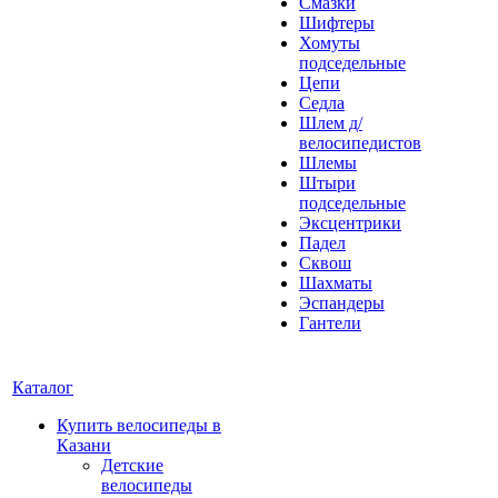
Смазки
Шифтеры
Хомуты
подседельные
Цепи
Седла
Шлем д/
велосипедистов
Шлемы
Штыри
подседельные
Эксцентрики
Падел
Сквош
Шахматы
Эспандеры
Гантели
Каталог
Купить велосипеды в
Казани
Детские
велосипеды