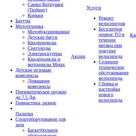
Санки Ватрушки
Услуги
(Тюбинг)
Коньки
Ремонт
Батуты
велосипедов
Мототехника
Бесплатное
Мотобуксировщики
первое ТО в
Ка
Детские багги
течении
Квадроциклы
месяца при
Снегоходы
покупке
Электроскутеры
Акции
велосипеда
Квадроциклы и
Сезонное
мотоциклы Motax
техническое
Детские игровые
обслуживание
комплексы
велосипеда
Домашние
Сборка и
комплексы
настройка
Пневматическое оружие
нового
до 7.5 Дж
велосипеда
Гимнастика, разное
Палатки
Спортоборудование для
зала
Баскетбольное
оборудование