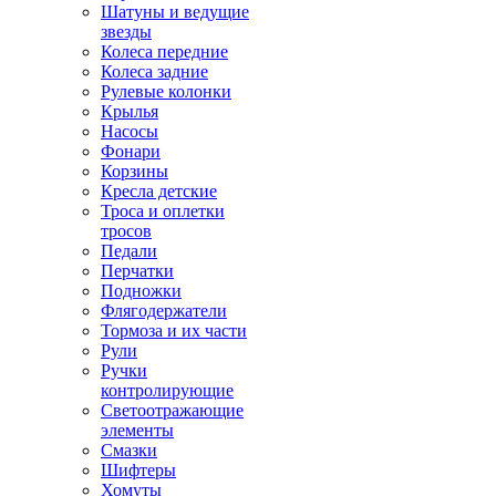
Шатуны и ведущие
звезды
Колеса передние
Колеса задние
Рулевые колонки
Крылья
Насосы
Фонари
Корзины
Кресла детские
Троса и оплетки
тросов
Педали
Перчатки
Подножки
Флягодержатели
Тормоза и их части
Рули
Ручки
контролирующие
Светоотражающие
элементы
Смазки
Шифтеры
Хомуты