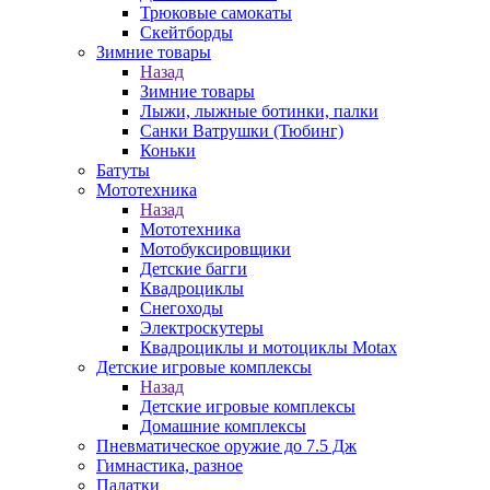
Трюковые самокаты
Скейтборды
Зимние товары
Назад
Зимние товары
Лыжи, лыжные ботинки, палки
Санки Ватрушки (Тюбинг)
Коньки
Батуты
Мототехника
Назад
Мототехника
Мотобуксировщики
Детские багги
Квадроциклы
Снегоходы
Электроскутеры
Квадроциклы и мотоциклы Motax
Детские игровые комплексы
Назад
Детские игровые комплексы
Домашние комплексы
Пневматическое оружие до 7.5 Дж
Гимнастика, разное
Палатки