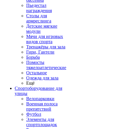
бассейна
Пьедестал
награждения
Столы для
армреслинга
Детские мягкие
модули
Мячи для игровых
видов спорта
Тренажёры для зала
Гири, Гантели
Борьба
Помосты
тяжелоатлетические
Остальное
Одежда для зала
Ещё
Спортоборудование для
улицы
Велопарковки
Военная полоса
препятствий
Футбол
Элементы для
спортплощадок