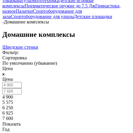
товары
Батуты
Мототехника
Детские игровые
комплексы
Пневматическое оружие до 7.5 Дж
Гимнастика,
разное
Палатки
Спортоборудование для
зала
Спортоборудование для улицы
Детские площадки
-
Домашние комплексы
Домашние комплексы
Шведские стенки
Фильтр:
Сортировка
По умолчанию (убывание)
Цена
Цена
4 900
5 575
6 250
6 925
7 600
Показать
Год