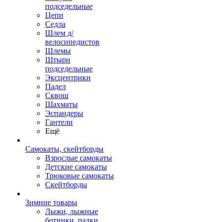
подседельные
Цепи
Седла
Шлем д/
велосипедистов
Шлемы
Штыри
подседельные
Эксцентрики
Падел
Сквош
Шахматы
Эспандеры
Гантели
Ещё
Самокаты, скейтборды
Взрослые самокаты
Детские самокаты
Трюковые самокаты
Скейтборды
Зимние товары
Лыжи, лыжные
ботинки, палки