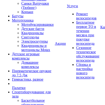
Санки Ватрушки
Услуги
(Тюбинг)
Коньки
Ремонт
Батуты
велосипедов
Мототехника
Бесплатное
Мотобуксировщики
первое ТО в
Ка
Детские багги
течении
Квадроциклы
месяца при
Снегоходы
покупке
Электроскутеры
Акции
велосипеда
Квадроциклы и
Сезонное
мотоциклы Motax
техническое
Детские игровые
обслуживание
комплексы
велосипеда
Домашние
Сборка и
комплексы
настройка
Пневматическое оружие
нового
до 7.5 Дж
велосипеда
Гимнастика, разное
Палатки
Спортоборудование для
зала
Баскетбольное
оборудование