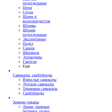
подседельные
Цепи
Седла
Шлем д/
велосипедистов
Шлемы
Штыри
подседельные
Эксцентрики
Падел
Сквош
Шахматы
Эспандеры
Гантели
Ещё
Самокаты, скейтборды
Взрослые самокаты
Детские самокаты
Трюковые самокаты
Скейтборды
Зимние товары
Лыжи, лыжные
ботинки, палки