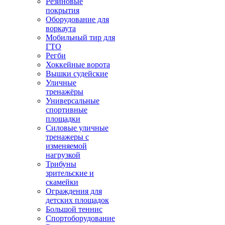
Резиновые
покрытия
Оборудование для
воркаута
Мобильный тир для
ГТО
Регби
Хоккейные ворота
Вышки судейские
Уличные
тренажёры
Универсальные
спортивные
площадки
Силовые уличные
тренажеры с
изменяемой
нагрузкой
Трибуны
зрительские и
скамейки
Ограждения для
детских площадок
Большой теннис
Спортоборудование