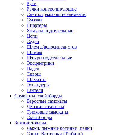
Рули
Ручки контролирующие
Светоотражающие элементы
Смазки
Шифтеры
Хомуты подседельные
Цепи
Седла
Шлем д/велосипедистов
Шлемы
Штыри подседельные
Эксцентрики
Падел
Сквош
Шахматы
Эспандеры
Гантели
Самокаты, скейтборды
Взрослые самокаты
Детские самокаты
Трюковые самокаты
Скейтборды
Зимние товары
Лыжи, лыжные ботинки, палки
Санки Ватрушки (Тюбинг)