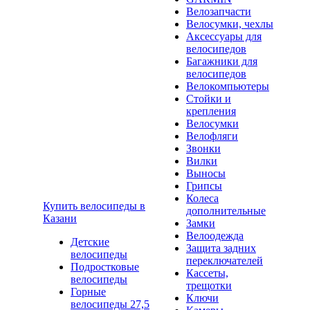
Велозапчасти
Велосумки, чехлы
Аксессуары для
велосипедов
Багажники для
велосипедов
Велокомпьютеры
Стойки и
крепления
Велосумки
Велофляги
Звонки
Вилки
Выносы
Грипсы
Колеса
Купить велосипеды в
дополнительные
Казани
Замки
Велоодежда
Детские
Защита задних
велосипеды
переключателей
Подростковые
Кассеты,
велосипеды
трещотки
Горные
Ключи
велосипеды 27,5