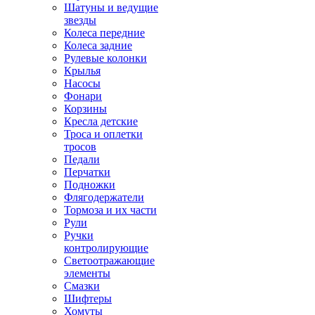
Шатуны и ведущие
звезды
Колеса передние
Колеса задние
Рулевые колонки
Крылья
Насосы
Фонари
Корзины
Кресла детские
Троса и оплетки
тросов
Педали
Перчатки
Подножки
Флягодержатели
Тормоза и их части
Рули
Ручки
контролирующие
Светоотражающие
элементы
Смазки
Шифтеры
Хомуты