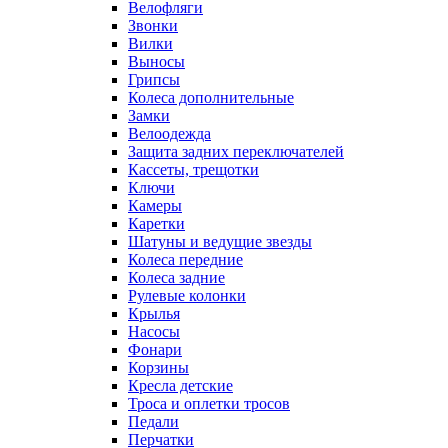
Велофляги
Звонки
Вилки
Выносы
Грипсы
Колеса дополнительные
Замки
Велоодежда
Защита задних переключателей
Кассеты, трещотки
Ключи
Камеры
Каретки
Шатуны и ведущие звезды
Колеса передние
Колеса задние
Рулевые колонки
Крылья
Насосы
Фонари
Корзины
Кресла детские
Троса и оплетки тросов
Педали
Перчатки