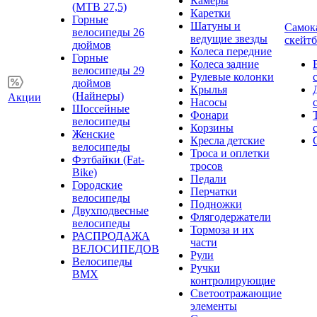
Камеры
(MTB 27,5)
Каретки
Горные
Шатуны и
Самок
велосипеды 26
ведущие звезды
скейт
дюймов
Колеса передние
Горные
Колеса задние
велосипеды 29
Рулевые колонки
дюймов
Крылья
(Найнеры)
Акции
Насосы
Шоссейные
Фонари
велосипеды
Корзины
Женские
Кресла детские
велосипеды
Троса и оплетки
Фэтбайки (Fat-
тросов
Bike)
Педали
Городские
Перчатки
велосипеды
Подножки
Двухподвесные
Флягодержатели
велосипеды
Тормоза и их
РАСПРОДАЖА
части
ВЕЛОСИПЕДОВ
Рули
Велосипеды
Ручки
BMX
контролирующие
Светоотражающие
элементы