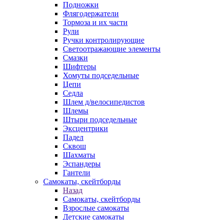
Подножки
Флягодержатели
Тормоза и их части
Рули
Ручки контролирующие
Светоотражающие элементы
Смазки
Шифтеры
Хомуты подседельные
Цепи
Седла
Шлем д/велосипедистов
Шлемы
Штыри подседельные
Эксцентрики
Падел
Сквош
Шахматы
Эспандеры
Гантели
Самокаты, скейтборды
Назад
Самокаты, скейтборды
Взрослые самокаты
Детские самокаты