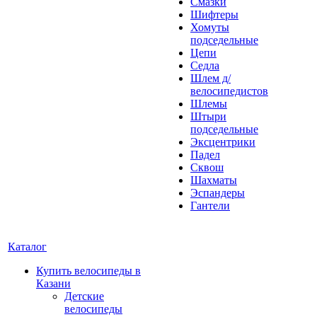
Смазки
Шифтеры
Хомуты
подседельные
Цепи
Седла
Шлем д/
велосипедистов
Шлемы
Штыри
подседельные
Эксцентрики
Падел
Сквош
Шахматы
Эспандеры
Гантели
Каталог
Купить велосипеды в
Казани
Детские
велосипеды