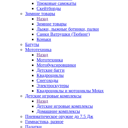
Трюковые самокаты
Скейтборды
Зимние товары
Назад
Зимние товары
Лыжи, лыжные ботинки, палки
Санки Ватрушки (Тюбинг)
Коньки
Батуты
Мототехника
Назад
Мототехника
Мотобуксировщики
Детские багги
Квадроциклы
Снегоходы
Электроскутеры
Квадроциклы и мотоциклы Motax
Детские игровые комплексы
Назад
Детские игровые комплексы
Домашние комплексы
Пневматическое оружие до 7.5 Дж
Гимнастика, разное
Палатки