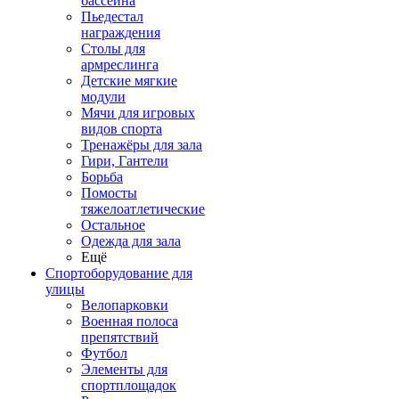
бассейна
Пьедестал
награждения
Столы для
армреслинга
Детские мягкие
модули
Мячи для игровых
видов спорта
Тренажёры для зала
Гири, Гантели
Борьба
Помосты
тяжелоатлетические
Остальное
Одежда для зала
Ещё
Спортоборудование для
улицы
Велопарковки
Военная полоса
препятствий
Футбол
Элементы для
спортплощадок