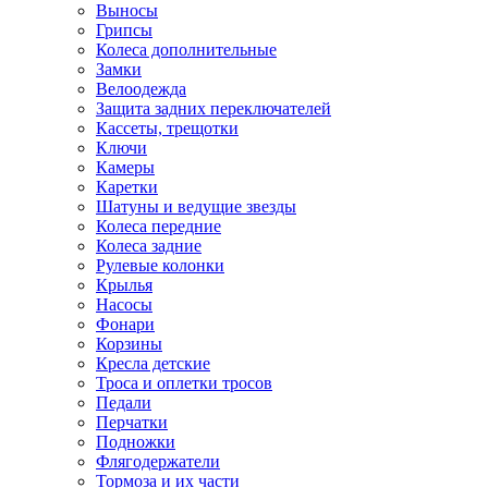
Выносы
Грипсы
Колеса дополнительные
Замки
Велоодежда
Защита задних переключателей
Кассеты, трещотки
Ключи
Камеры
Каретки
Шатуны и ведущие звезды
Колеса передние
Колеса задние
Рулевые колонки
Крылья
Насосы
Фонари
Корзины
Кресла детские
Троса и оплетки тросов
Педали
Перчатки
Подножки
Флягодержатели
Тормоза и их части