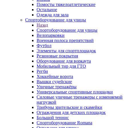
Помосты тяжелоатлетические
Остальное
Одежда для зала
Спортоборудование для улицы
Назад
Спортоборудование для улицы
Велопарковки
Военная полоса препятствий
Футбол
Элементы для спортплощадок
Резиновые покрытия
Оборудование для воркаута
Мобильный тир для ГТО
Регби
Хоккейные ворота
Вышки судейские
Уличные тренажёры
Универсальные спортивные площадки
Силовые уличные тренажеры с изменяемой
нагрузкой
Трибуны зрительские и скамейки
Ограждения для детских площадок
Большой теннис
Спортоборудование Romana
Остальное для улицы