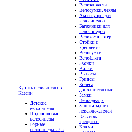
Велозапчасти
Велосумки, чехлы
Аксессуары для
велосипедов
Багажники для
велосипедов
Велокомпьютеры
Стойки и
крепления
Велосумки
Велофляги
Звонки
Вилки
Выносы
Грипсы
Колеса
Купить велосипеды в
дополнительные
Казани
Замки
Велоодежда
Детские
Защита задних
велосипеды
переключателей
Подростковые
Кассеты,
велосипеды
трещотки
Горные
Ключи
велосипеды 27,5