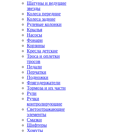
Шатуны и ведущие
звезды
Колеса передние
Колеса задние
Рулевые колонки
Крылья
Насосы
Фонари
Корзины
Кресла детские
Троса и оплетки
тросов
Педали
Перчатки
Подножки
Флягодержатели
Тормоза и их части
Рули
Ручки
контролирующие
Светоотражающие
элементы
Смазки
Шифтеры
Хомуты