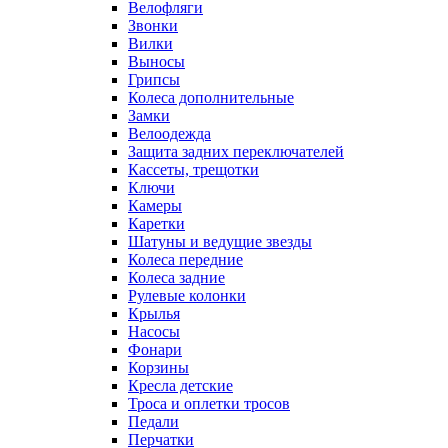
Велофляги
Звонки
Вилки
Выносы
Грипсы
Колеса дополнительные
Замки
Велоодежда
Защита задних переключателей
Кассеты, трещотки
Ключи
Камеры
Каретки
Шатуны и ведущие звезды
Колеса передние
Колеса задние
Рулевые колонки
Крылья
Насосы
Фонари
Корзины
Кресла детские
Троса и оплетки тросов
Педали
Перчатки