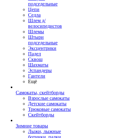
подседельные
Цепи
Седла
Шлем д/
велосипедистов
Шлемы
Штыри
подседельные
Эксцентрики
Падел
Сквош
Шахматы
Эспандеры
Гантели
Ещё
Самокаты, скейтборды
Взрослые самокаты
Детские самокаты
Трюковые самокаты
Скейтборды
Зимние товары
Лыжи, лыжные
ботинки, палки