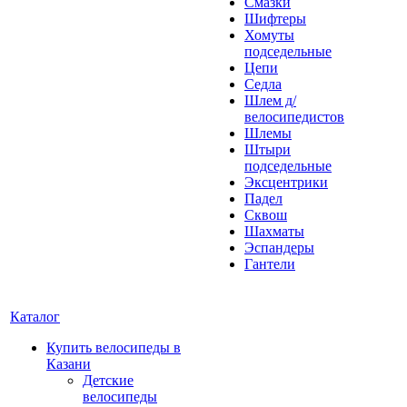
Смазки
Шифтеры
Хомуты
подседельные
Цепи
Седла
Шлем д/
велосипедистов
Шлемы
Штыри
подседельные
Эксцентрики
Падел
Сквош
Шахматы
Эспандеры
Гантели
Каталог
Купить велосипеды в
Казани
Детские
велосипеды