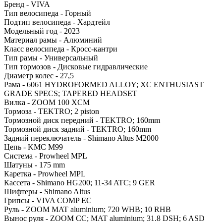
Бренд - VIVA
Тип велосипеда - Горный
Подтип велосипеда - Хардтейл
Модельный год - 2023
Материал рамы - Алюминий
Класс велосипеда - Кросс-кантри
Тип рамы - Универсальный
Тип тормозов - Дисковые гидравлические
Диаметр колес - 27,5
Рама - 6061 HYDROFORMED ALLOY; XC ENTHUSIAST
GRADE SPECS; TAPERED HEADSET
Вилка - ZOOM 100 XCM
Тормоза - TEKTRO; 2 piston
Тормозной диск передний - TEKTRO; 160mm
Тормозной диск задний - TEKTRO; 160mm
Задний переключатель - Shimano Altus M2000
Цепь - KMC M99
Система - Prowheel MPL
Шатуны - 175 mm
Каретка - Prowheel MPL
Кассета - Shimano HG200; 11-34 ATC; 9 GER
Шифтеры - Shimano Altus
Грипсы - VIVA COMP EC
Руль - ZOOM MAT aluminium; 720 WHB; 10 RHB
Вынос руля - ZOOM CC; MAT aluminium; 31.8 DSH; 6 ASD