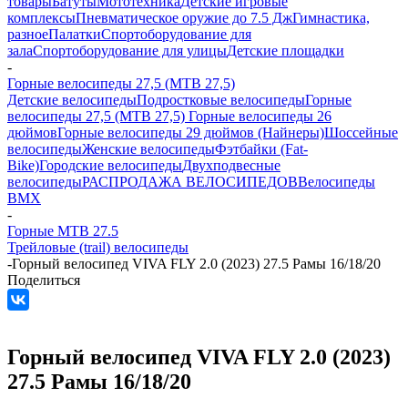
товары
Батуты
Мототехника
Детские игровые
комплексы
Пневматическое оружие до 7.5 Дж
Гимнастика,
разное
Палатки
Спортоборудование для
зала
Спортоборудование для улицы
Детские площадки
-
Горные велосипеды 27,5 (MTB 27,5)
Детские велосипеды
Подростковые велосипеды
Горные
велосипеды 27,5 (MTB 27,5)
Горные велосипеды 26
дюймов
Горные велосипеды 29 дюймов (Найнеры)
Шоссейные
велосипеды
Женские велосипеды
Фэтбайки (Fat-
Bike)
Городские велосипеды
Двухподвесные
велосипеды
РАСПРОДАЖА ВЕЛОСИПЕДОВ
Велосипеды
BMX
-
Горные MTB 27.5
Трейловые (trail) велосипеды
-
Горный велосипед VIVA FLY 2.0 (2023) 27.5 Рамы 16/18/20
Поделиться
Горный велосипед VIVA FLY 2.0 (2023)
27.5 Рамы 16/18/20