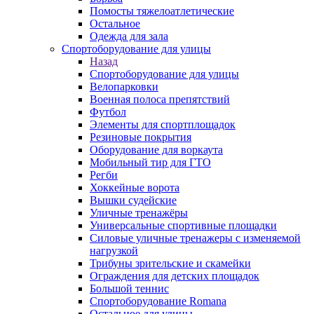
Помосты тяжелоатлетические
Остальное
Одежда для зала
Спортоборудование для улицы
Назад
Спортоборудование для улицы
Велопарковки
Военная полоса препятствий
Футбол
Элементы для спортплощадок
Резиновые покрытия
Оборудование для воркаута
Мобильный тир для ГТО
Регби
Хоккейные ворота
Вышки судейские
Уличные тренажёры
Универсальные спортивные площадки
Силовые уличные тренажеры с изменяемой
нагрузкой
Трибуны зрительские и скамейки
Ограждения для детских площадок
Большой теннис
Спортоборудование Romana
Остальное для улицы