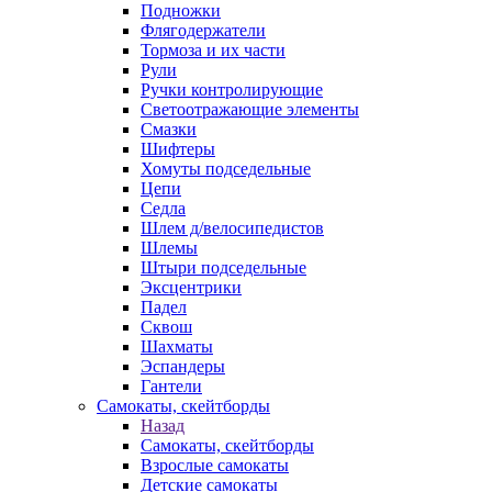
Подножки
Флягодержатели
Тормоза и их части
Рули
Ручки контролирующие
Светоотражающие элементы
Смазки
Шифтеры
Хомуты подседельные
Цепи
Седла
Шлем д/велосипедистов
Шлемы
Штыри подседельные
Эксцентрики
Падел
Сквош
Шахматы
Эспандеры
Гантели
Самокаты, скейтборды
Назад
Самокаты, скейтборды
Взрослые самокаты
Детские самокаты