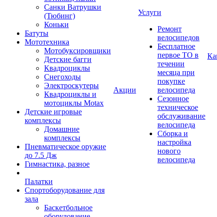
Санки Ватрушки
Услуги
(Тюбинг)
Коньки
Ремонт
Батуты
велосипедов
Мототехника
Бесплатное
Мотобуксировщики
первое ТО в
Ка
Детские багги
течении
Квадроциклы
месяца при
Снегоходы
покупке
Электроскутеры
Акции
велосипеда
Квадроциклы и
Сезонное
мотоциклы Motax
техническое
Детские игровые
обслуживание
комплексы
велосипеда
Домашние
Сборка и
комплексы
настройка
Пневматическое оружие
нового
до 7.5 Дж
велосипеда
Гимнастика, разное
Палатки
Спортоборудование для
зала
Баскетбольное
оборудование