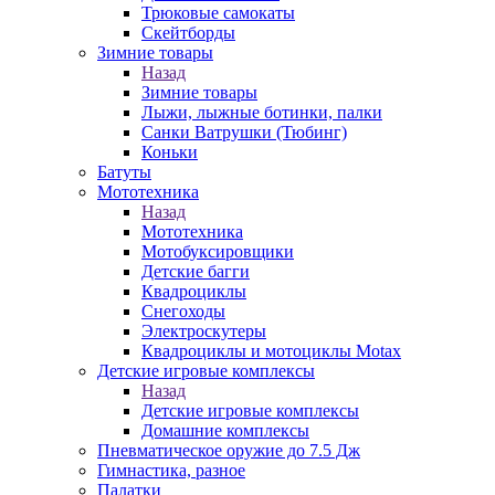
Трюковые самокаты
Скейтборды
Зимние товары
Назад
Зимние товары
Лыжи, лыжные ботинки, палки
Санки Ватрушки (Тюбинг)
Коньки
Батуты
Мототехника
Назад
Мототехника
Мотобуксировщики
Детские багги
Квадроциклы
Снегоходы
Электроскутеры
Квадроциклы и мотоциклы Motax
Детские игровые комплексы
Назад
Детские игровые комплексы
Домашние комплексы
Пневматическое оружие до 7.5 Дж
Гимнастика, разное
Палатки