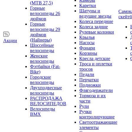
Камеры
(MTB 27,5)
Каретки
Горные
Шатуны и
Самок
велосипеды 26
ведущие звезды
скейт
дюймов
Колеса передние
Горные
Колеса задние
велосипеды 29
Рулевые колонки
дюймов
Крылья
(Найнеры)
Акции
Насосы
Шоссейные
Фонари
велосипеды
Корзины
Женские
Кресла детские
велосипеды
Троса и оплетки
Фэтбайки (Fat-
тросов
Bike)
Педали
Городские
Перчатки
велосипеды
Подножки
Двухподвесные
Флягодержатели
велосипеды
Тормоза и их
РАСПРОДАЖА
части
ВЕЛОСИПЕДОВ
Рули
Велосипеды
Ручки
BMX
контролирующие
Светоотражающие
элементы