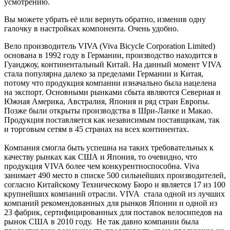
усмотрению.
Вы можете убрать её или вернуть обратно, изменив одну
галочку в настройках компонента. Очень удобно.
Вело производитель VIVA (Viva Bicycle Corporation Limited)
основана в 1992 году в Германии, производство находится в
Гуанджоу, континентальный Китай. На данный момент VIVA
стала популярна далеко за пределами Германии и Китая,
потому что продукция компании изначально была нацелена
на экспорт. Основными рынками сбыта являются Северная и
Южная Америка, Австралия, Япония и ряд стран Европы.
Позже были открыты производства в Шри-Ланке и Макао.
Продукция поставляется как независимым поставщикам, так
и торговым сетям в 45 странах на всех континентах.
Компания смогла быть успешна на таких требовательных к
качеству рынках как США и Япония, то очевидно, что
продукция VIVA более чем конкурентноспособна. Viva
занимает 490 место в списке 500 сильнейших производителей,
согласно Китайскому Техническому Бюро и является 17 из 100
крупнейших компаний отрасли. VIVA стала одной из лучших
компаний рекомендованных для рынков Японии и одной из
23 фабрик, сертифицированных для поставок велосипедов на
рынок США в 2010 году. Не так давно компании была