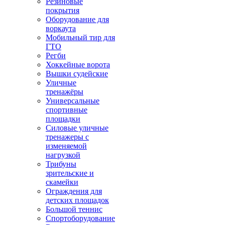
Резиновые
покрытия
Оборудование для
воркаута
Мобильный тир для
ГТО
Регби
Хоккейные ворота
Вышки судейские
Уличные
тренажёры
Универсальные
спортивные
площадки
Силовые уличные
тренажеры с
изменяемой
нагрузкой
Трибуны
зрительские и
скамейки
Ограждения для
детских площадок
Большой теннис
Спортоборудование