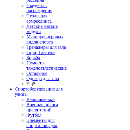
бассейна
Пьедестал
награждения
Столы для
армреслинга
Детские мягкие
модули
Мячи для игровых
видов спорта
Тренажёры для зала
Гири, Гантели
Борьба
Помосты
тяжелоатлетические
Остальное
Одежда для зала
Ещё
Спортоборудование для
улицы
Велопарковки
Военная полоса
препятствий
Футбол
Элементы для
спортплощадок