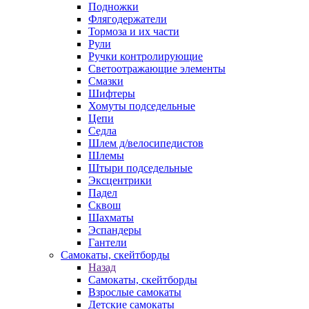
Подножки
Флягодержатели
Тормоза и их части
Рули
Ручки контролирующие
Светоотражающие элементы
Смазки
Шифтеры
Хомуты подседельные
Цепи
Седла
Шлем д/велосипедистов
Шлемы
Штыри подседельные
Эксцентрики
Падел
Сквош
Шахматы
Эспандеры
Гантели
Самокаты, скейтборды
Назад
Самокаты, скейтборды
Взрослые самокаты
Детские самокаты