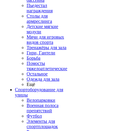
бассейна
Пьедестал
награждения
Столы для
армреслинга
Детские мягкие
модули
Мячи для игровых
видов спорта
Тренажёры для зала
Гири, Гантели
Борьба
Помосты
тяжелоатлетические
Остальное
Одежда для зала
Ещё
Спортоборудование для
улицы
Велопарковки
Военная полоса
препятствий
Футбол
Элементы для
спортплощадок