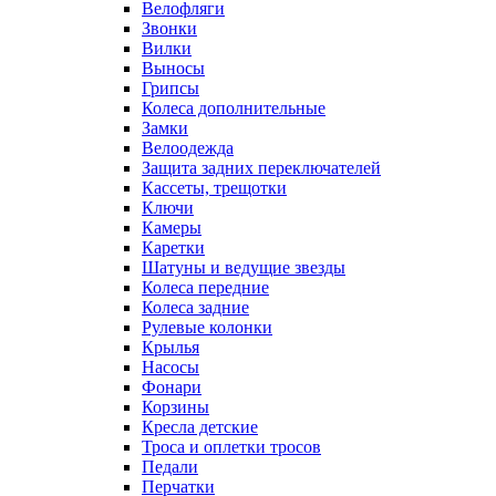
Велофляги
Звонки
Вилки
Выносы
Грипсы
Колеса дополнительные
Замки
Велоодежда
Защита задних переключателей
Кассеты, трещотки
Ключи
Камеры
Каретки
Шатуны и ведущие звезды
Колеса передние
Колеса задние
Рулевые колонки
Крылья
Насосы
Фонари
Корзины
Кресла детские
Троса и оплетки тросов
Педали
Перчатки