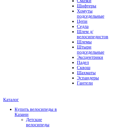
Смазки
Шифтеры
Хомуты
подседельные
Цепи
Седла
Шлем д/
велосипедистов
Шлемы
Штыри
подседельные
Эксцентрики
Падел
Сквош
Шахматы
Эспандеры
Гантели
Каталог
Купить велосипеды в
Казани
Детские
велосипеды