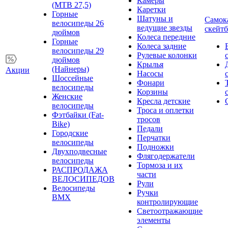
Камеры
(MTB 27,5)
Каретки
Горные
Шатуны и
Самок
велосипеды 26
ведущие звезды
скейт
дюймов
Колеса передние
Горные
Колеса задние
велосипеды 29
Рулевые колонки
дюймов
Крылья
(Найнеры)
Акции
Насосы
Шоссейные
Фонари
велосипеды
Корзины
Женские
Кресла детские
велосипеды
Троса и оплетки
Фэтбайки (Fat-
тросов
Bike)
Педали
Городские
Перчатки
велосипеды
Подножки
Двухподвесные
Флягодержатели
велосипеды
Тормоза и их
РАСПРОДАЖА
части
ВЕЛОСИПЕДОВ
Рули
Велосипеды
Ручки
BMX
контролирующие
Светоотражающие
элементы