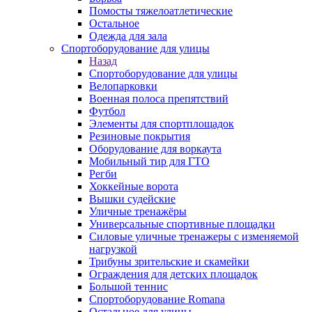
Помосты тяжелоатлетические
Остальное
Одежда для зала
Спортоборудование для улицы
Назад
Спортоборудование для улицы
Велопарковки
Военная полоса препятствий
Футбол
Элементы для спортплощадок
Резиновые покрытия
Оборудование для воркаута
Мобильный тир для ГТО
Регби
Хоккейные ворота
Вышки судейские
Уличные тренажёры
Универсальные спортивные площадки
Силовые уличные тренажеры с изменяемой
нагрузкой
Трибуны зрительские и скамейки
Ограждения для детских площадок
Большой теннис
Спортоборудование Romana
Остальное для улицы