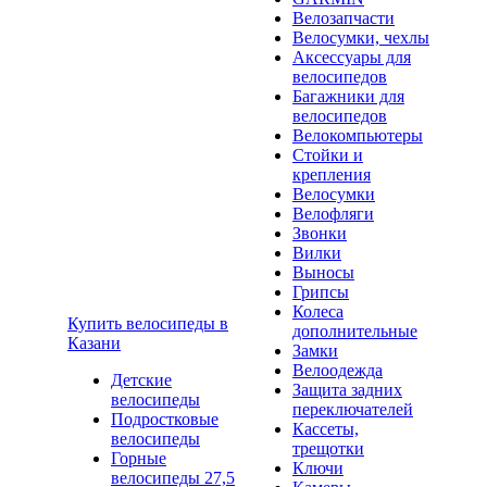
Велозапчасти
Велосумки, чехлы
Аксессуары для
велосипедов
Багажники для
велосипедов
Велокомпьютеры
Стойки и
крепления
Велосумки
Велофляги
Звонки
Вилки
Выносы
Грипсы
Колеса
Купить велосипеды в
дополнительные
Казани
Замки
Велоодежда
Детские
Защита задних
велосипеды
переключателей
Подростковые
Кассеты,
велосипеды
трещотки
Горные
Ключи
велосипеды 27,5