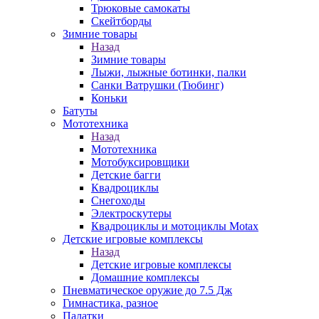
Трюковые самокаты
Скейтборды
Зимние товары
Назад
Зимние товары
Лыжи, лыжные ботинки, палки
Санки Ватрушки (Тюбинг)
Коньки
Батуты
Мототехника
Назад
Мототехника
Мотобуксировщики
Детские багги
Квадроциклы
Снегоходы
Электроскутеры
Квадроциклы и мотоциклы Motax
Детские игровые комплексы
Назад
Детские игровые комплексы
Домашние комплексы
Пневматическое оружие до 7.5 Дж
Гимнастика, разное
Палатки