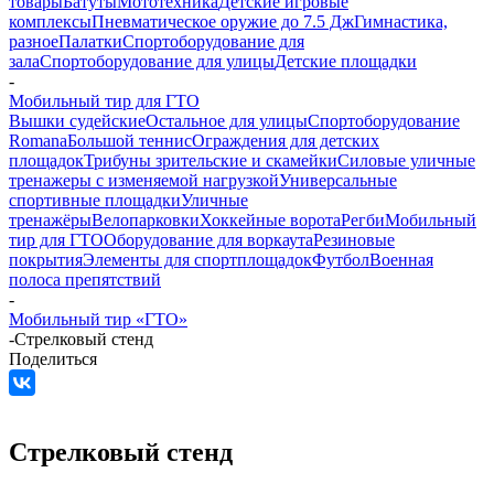
товары
Батуты
Мототехника
Детские игровые
комплексы
Пневматическое оружие до 7.5 Дж
Гимнастика,
разное
Палатки
Спортоборудование для
зала
Спортоборудование для улицы
Детские площадки
-
Мобильный тир для ГТО
Вышки судейские
Остальное для улицы
Спортоборудование
Romana
Большой теннис
Ограждения для детских
площадок
Трибуны зрительские и скамейки
Силовые уличные
тренажеры с изменяемой нагрузкой
Универсальные
спортивные площадки
Уличные
тренажёры
Велопарковки
Хоккейные ворота
Регби
Мобильный
тир для ГТО
Оборудование для воркаута
Резиновые
покрытия
Элементы для спортплощадок
Футбол
Военная
полоса препятствий
-
Мобильный тир «ГТО»
-
Стрелковый стенд
Поделиться
Стрелковый стенд