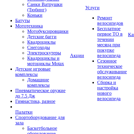
Санки Ватрушки
Услуги
(Тюбинг)
Коньки
Ремонт
Батуты
велосипедов
Мототехника
Бесплатное
Мотобуксировщики
первое ТО в
Ка
Детские багги
течении
Квадроциклы
месяца при
Снегоходы
покупке
Электроскутеры
Акции
велосипеда
Квадроциклы и
Сезонное
мотоциклы Motax
техническое
Детские игровые
обслуживание
комплексы
велосипеда
Домашние
Сборка и
комплексы
настройка
Пневматическое оружие
нового
до 7.5 Дж
велосипеда
Гимнастика, разное
Палатки
Спортоборудование для
зала
Баскетбольное
оборудование