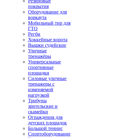
Резиновые
покрытия
Оборудование для
воркаута
Мобильный тир для
ГТО
Регби
Хоккейные ворота
Вышки судейские
Уличные
тренажёры
Универсальные
спортивные
площадки
Силовые уличные
тренажеры с
изменяемой
нагрузкой
Трибуны
зрительские и
скамейки
Ограждения для
детских площадок
Большой теннис
Спортоборудование