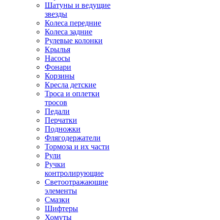
Шатуны и ведущие
звезды
Колеса передние
Колеса задние
Рулевые колонки
Крылья
Насосы
Фонари
Корзины
Кресла детские
Троса и оплетки
тросов
Педали
Перчатки
Подножки
Флягодержатели
Тормоза и их части
Рули
Ручки
контролирующие
Светоотражающие
элементы
Смазки
Шифтеры
Хомуты