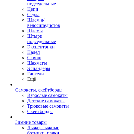
подседельные
Цепи
Седла
Шлем д/
велосипедистов
Шлемы
Штыри
подседельные
Эксцентрики
Падел
Сквош
Шахматы
Эспандеры
Гантели
Ещё
Самокаты, скейтборды
Взрослые самокаты
Детские самокаты
Трюковые самокаты
Скейтборды
Зимние товары
Лыжи, лыжные
ботинки, палки