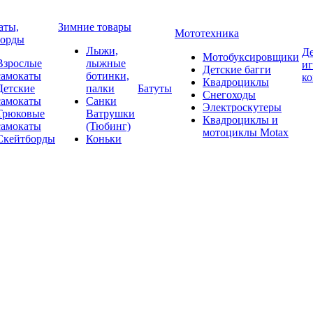
аты,
Зимние товары
Мототехника
борды
Лыжи,
Де
Мотобуксировщики
Взрослые
лыжные
и
Детские багги
самокаты
ботинки,
к
Квадроциклы
Детские
палки
Батуты
Снегоходы
самокаты
Санки
Электроскутеры
Трюковые
Ватрушки
Квадроциклы и
самокаты
(Тюбинг)
мотоциклы Motax
Скейтборды
Коньки