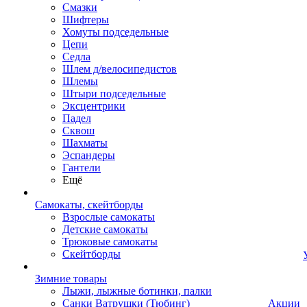
Смазки
Шифтеры
Хомуты подседельные
Цепи
Седла
Шлем д/велосипедистов
Шлемы
Штыри подседельные
Эксцентрики
Падел
Сквош
Шахматы
Эспандеры
Гантели
Ещё
Самокаты, скейтборды
Взрослые самокаты
Детские самокаты
Трюковые самокаты
Скейтборды
Зимние товары
Лыжи, лыжные ботинки, палки
Санки Ватрушки (Тюбинг)
Акции