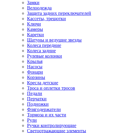
Замки
Велоодежда
Защита задних переключателей
Кассеты, трещотки
Ключи
Камеры
Каретки
Шатуны и ведущие звезды
Колеса передние
Колеса задние
Рулевые колонки
Крылья
Насосы
Фонари
Корзины
Кресла детские
Троса и оплетки тросов
Педали
Перчатки
Подножки
Флягодержатели
Тормоза и их части
Рули
Ручки контролирующие
Светоотражающие элементы