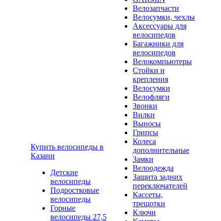
Велозапчасти
Велосумки, чехлы
Аксессуары для
велосипедов
Багажники для
велосипедов
Велокомпьютеры
Стойки и
крепления
Велосумки
Велофляги
Звонки
Вилки
Выносы
Грипсы
Колеса
Купить велосипеды в
дополнительные
Казани
Замки
Велоодежда
Детские
Защита задних
велосипеды
переключателей
Подростковые
Кассеты,
велосипеды
трещотки
Горные
Ключи
велосипеды 27,5