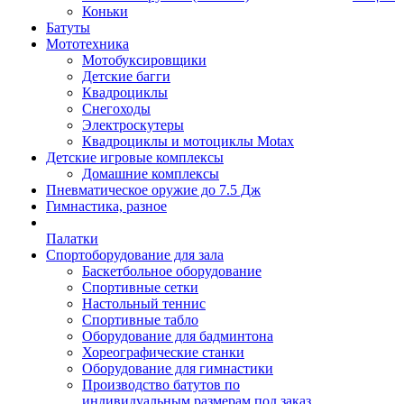
Коньки
Батуты
Мототехника
Мотобуксировщики
Детские багги
Квадроциклы
Снегоходы
Электроскутеры
Квадроциклы и мотоциклы Motax
Детские игровые комплексы
Домашние комплексы
Пневматическое оружие до 7.5 Дж
Гимнастика, разное
Палатки
Спортоборудование для зала
Баскетбольное оборудование
Спортивные сетки
Настольный теннис
Спортивные табло
Оборудование для бадминтона
Хореографические станки
Оборудование для гимнастики
Производство батутов по
индивидуальным размерам под заказ