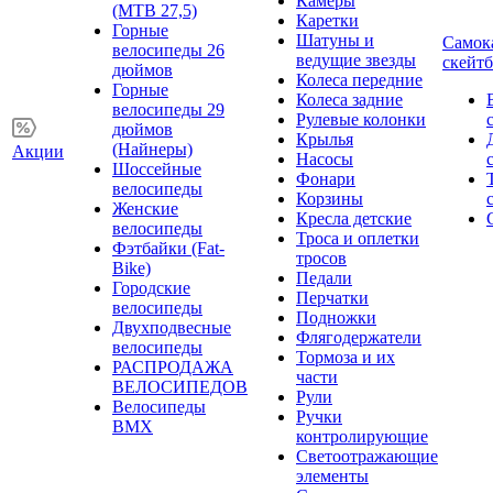
Камеры
(MTB 27,5)
Каретки
Горные
Шатуны и
Самок
велосипеды 26
ведущие звезды
скейт
дюймов
Колеса передние
Горные
Колеса задние
велосипеды 29
Рулевые колонки
дюймов
Крылья
(Найнеры)
Акции
Насосы
Шоссейные
Фонари
велосипеды
Корзины
Женские
Кресла детские
велосипеды
Троса и оплетки
Фэтбайки (Fat-
тросов
Bike)
Педали
Городские
Перчатки
велосипеды
Подножки
Двухподвесные
Флягодержатели
велосипеды
Тормоза и их
РАСПРОДАЖА
части
ВЕЛОСИПЕДОВ
Рули
Велосипеды
Ручки
BMX
контролирующие
Светоотражающие
элементы