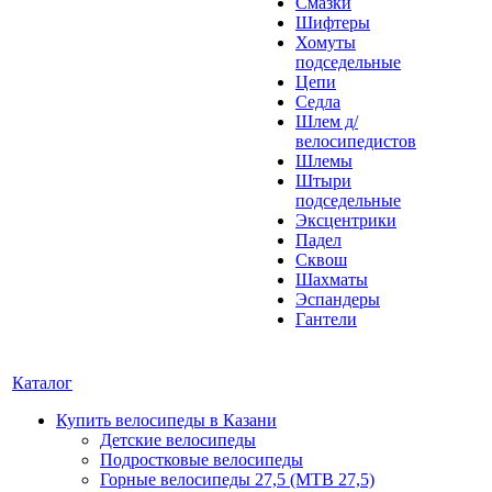
Смазки
Шифтеры
Хомуты
подседельные
Цепи
Седла
Шлем д/
велосипедистов
Шлемы
Штыри
подседельные
Эксцентрики
Падел
Сквош
Шахматы
Эспандеры
Гантели
Каталог
Купить велосипеды в Казани
Детские велосипеды
Подростковые велосипеды
Горные велосипеды 27,5 (MTB 27,5)