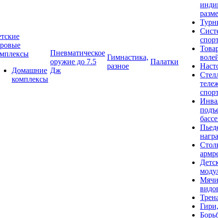
инди
разме
Турн
Сист
тские
спор
гровые
Това
Пневматическое
омплексы
Гимнастика,
воле
оружие до 7.5
Палатки
разное
Наст
Домашние
Дж
Стел
комплексы
теле
спор
Инва
подъ
басс
Пьед
нагр
Стол
армр
Детс
моду
Мячи
видо
Трен
Гири
Борь