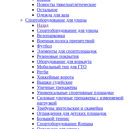
Помосты тяжелоатлетические
Остальное
Одежда для зала
Спортоборудование для улицы
Назад
Спортоборудование для улицы
Велопарковки
Военная полоса препятствий
Футбол
Элементы для спортплощадок
Резиновые покрытия
Оборудование для воркаута
Мобильный тир для ГТО
Регби
Хоккейные ворота
Вышки судейские
Уличные тренажёры
Универсальные спортивные площадки
Силовые уличные тренажеры с изменяемой
нагрузкой
Трибуны зрительские и скамейки
Ограждения для детских площадок
Большой теннис
Спортоборудование Romana
Остальное для улицы