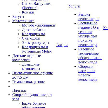
Санки Ватрушки
Услуги
(Тюбинг)
Коньки
Ремонт
Батуты
велосипедов
Мототехника
Бесплатное
Мотобуксировщики
первое ТО в
Ка
Детские багги
течении
Квадроциклы
месяца при
Снегоходы
покупке
Электроскутеры
Акции
велосипеда
Квадроциклы и
Сезонное
мотоциклы Motax
техническое
Детские игровые
обслуживание
комплексы
велосипеда
Домашние
Сборка и
комплексы
настройка
Пневматическое оружие
нового
до 7.5 Дж
велосипеда
Гимнастика, разное
Палатки
Спортоборудование для
зала
Баскетбольное
оборудование