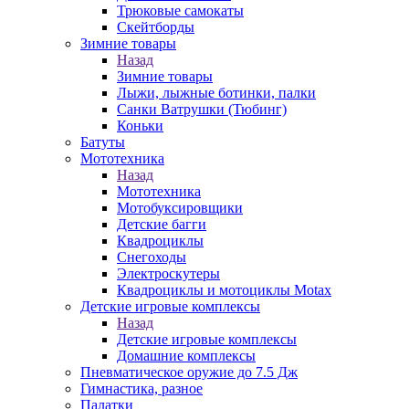
Трюковые самокаты
Скейтборды
Зимние товары
Назад
Зимние товары
Лыжи, лыжные ботинки, палки
Санки Ватрушки (Тюбинг)
Коньки
Батуты
Мототехника
Назад
Мототехника
Мотобуксировщики
Детские багги
Квадроциклы
Снегоходы
Электроскутеры
Квадроциклы и мотоциклы Motax
Детские игровые комплексы
Назад
Детские игровые комплексы
Домашние комплексы
Пневматическое оружие до 7.5 Дж
Гимнастика, разное
Палатки