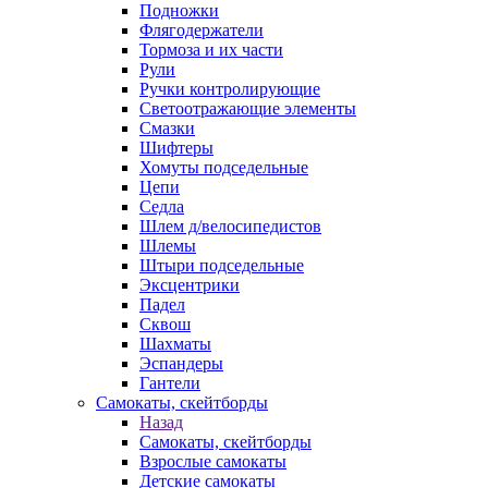
Подножки
Флягодержатели
Тормоза и их части
Рули
Ручки контролирующие
Светоотражающие элементы
Смазки
Шифтеры
Хомуты подседельные
Цепи
Седла
Шлем д/велосипедистов
Шлемы
Штыри подседельные
Эксцентрики
Падел
Сквош
Шахматы
Эспандеры
Гантели
Самокаты, скейтборды
Назад
Самокаты, скейтборды
Взрослые самокаты
Детские самокаты