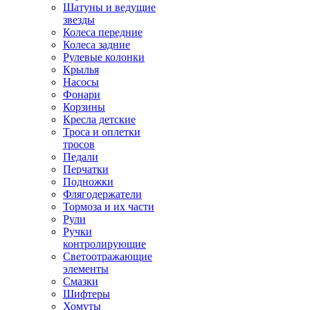
Шатуны и ведущие
звезды
Колеса передние
Колеса задние
Рулевые колонки
Крылья
Насосы
Фонари
Корзины
Кресла детские
Троса и оплетки
тросов
Педали
Перчатки
Подножки
Флягодержатели
Тормоза и их части
Рули
Ручки
контролирующие
Светоотражающие
элементы
Смазки
Шифтеры
Хомуты