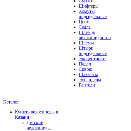
Смазки
Шифтеры
Хомуты
подседельные
Цепи
Седла
Шлем д/
велосипедистов
Шлемы
Штыри
подседельные
Эксцентрики
Падел
Сквош
Шахматы
Эспандеры
Гантели
Каталог
Купить велосипеды в
Казани
Детские
велосипеды