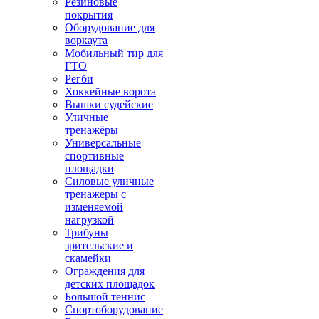
Резиновые
покрытия
Оборудование для
воркаута
Мобильный тир для
ГТО
Регби
Хоккейные ворота
Вышки судейские
Уличные
тренажёры
Универсальные
спортивные
площадки
Силовые уличные
тренажеры с
изменяемой
нагрузкой
Трибуны
зрительские и
скамейки
Ограждения для
детских площадок
Большой теннис
Спортоборудование