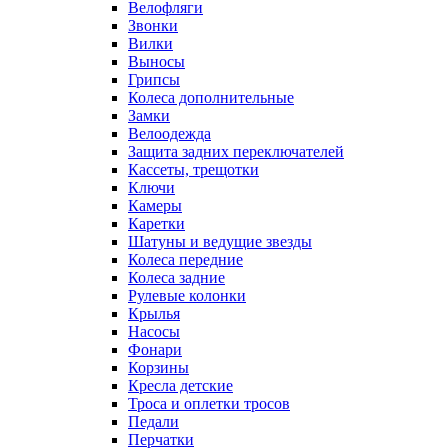
Велофляги
Звонки
Вилки
Выносы
Грипсы
Колеса дополнительные
Замки
Велоодежда
Защита задних переключателей
Кассеты, трещотки
Ключи
Камеры
Каретки
Шатуны и ведущие звезды
Колеса передние
Колеса задние
Рулевые колонки
Крылья
Насосы
Фонари
Корзины
Кресла детские
Троса и оплетки тросов
Педали
Перчатки