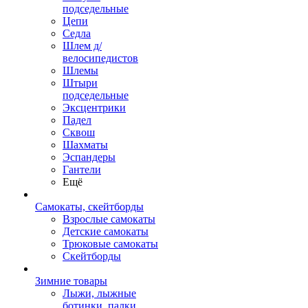
подседельные
Цепи
Седла
Шлем д/
велосипедистов
Шлемы
Штыри
подседельные
Эксцентрики
Падел
Сквош
Шахматы
Эспандеры
Гантели
Ещё
Самокаты, скейтборды
Взрослые самокаты
Детские самокаты
Трюковые самокаты
Скейтборды
Зимние товары
Лыжи, лыжные
ботинки, палки