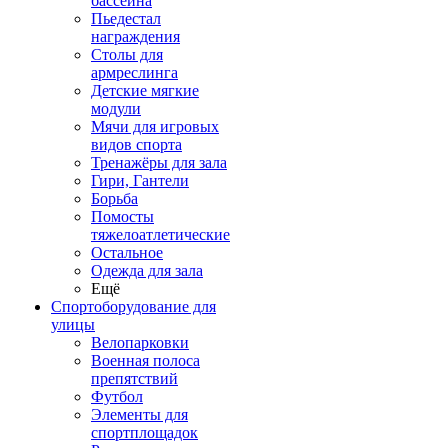
бассейна
Пьедестал
награждения
Столы для
армреслинга
Детские мягкие
модули
Мячи для игровых
видов спорта
Тренажёры для зала
Гири, Гантели
Борьба
Помосты
тяжелоатлетические
Остальное
Одежда для зала
Ещё
Спортоборудование для
улицы
Велопарковки
Военная полоса
препятствий
Футбол
Элементы для
спортплощадок