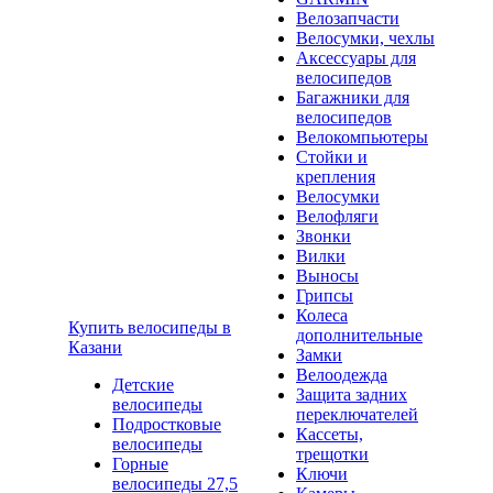
Велозапчасти
Велосумки, чехлы
Аксессуары для
велосипедов
Багажники для
велосипедов
Велокомпьютеры
Стойки и
крепления
Велосумки
Велофляги
Звонки
Вилки
Выносы
Грипсы
Колеса
Купить велосипеды в
дополнительные
Казани
Замки
Велоодежда
Детские
Защита задних
велосипеды
переключателей
Подростковые
Кассеты,
велосипеды
трещотки
Горные
Ключи
велосипеды 27,5