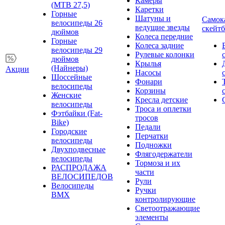
Камеры
(MTB 27,5)
Каретки
Горные
Шатуны и
Самок
велосипеды 26
ведущие звезды
скейт
дюймов
Колеса передние
Горные
Колеса задние
велосипеды 29
Рулевые колонки
дюймов
Крылья
(Найнеры)
Акции
Насосы
Шоссейные
Фонари
велосипеды
Корзины
Женские
Кресла детские
велосипеды
Троса и оплетки
Фэтбайки (Fat-
тросов
Bike)
Педали
Городские
Перчатки
велосипеды
Подножки
Двухподвесные
Флягодержатели
велосипеды
Тормоза и их
РАСПРОДАЖА
части
ВЕЛОСИПЕДОВ
Рули
Велосипеды
Ручки
BMX
контролирующие
Светоотражающие
элементы