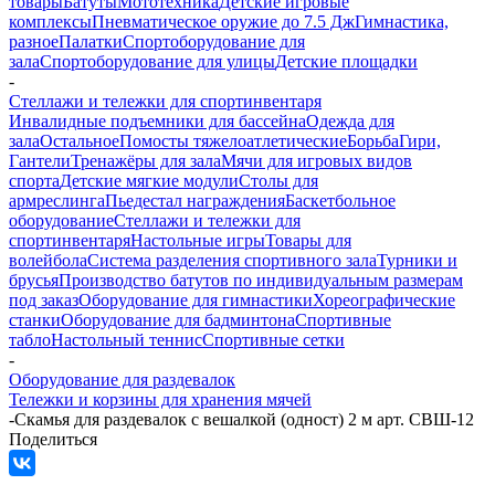
товары
Батуты
Мототехника
Детские игровые
комплексы
Пневматическое оружие до 7.5 Дж
Гимнастика,
разное
Палатки
Спортоборудование для
зала
Спортоборудование для улицы
Детские площадки
-
Стеллажи и тележки для спортинвентаря
Инвалидные подъемники для бассейна
Одежда для
зала
Остальное
Помосты тяжелоатлетические
Борьба
Гири,
Гантели
Тренажёры для зала
Мячи для игровых видов
спорта
Детские мягкие модули
Столы для
армреслинга
Пьедестал награждения
Баскетбольное
оборудование
Стеллажи и тележки для
спортинвентаря
Настольные игры
Товары для
волейбола
Система разделения спортивного зала
Турники и
брусья
Производство батутов по индивидуальным размерам
под заказ
Оборудование для гимнастики
Хореографические
станки
Оборудование для бадминтона
Спортивные
табло
Настольный теннис
Спортивные сетки
-
Оборудование для раздевалок
Тележки и корзины для хранения мячей
-
Скамья для раздевалок с вешалкой (одност) 2 м арт. СВШ-12
Поделиться