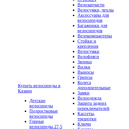
Велозапчасти
Велосумки, чехлы
Аксессуары для
велосипедов
Багажники для
велосипедов
Велокомпьютеры
Стойки и
крепления
Велосумки
Велофляги
Звонки
Вилки
Выносы
Грипсы
Колеса
Купить велосипеды в
дополнительные
Казани
Замки
Велоодежда
Детские
Защита задних
велосипеды
переключателей
Подростковые
Кассеты,
велосипеды
трещотки
Горные
Ключи
велосипеды 27,5