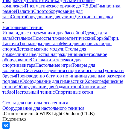
товары
Батуты
Мототехника
Детские игровые
комплексы
Пневматическое оружие до 7.5 Дж
Гимнастика,
разное
Палатки
Спортоборудование для
зала
Спортоборудование для улицы
Детские площадки
-
Настольный теннис
Инвалидные подъемники для бассейна
Одежда для
зала
Остальное
Помосты тяжелоатлетические
Борьба
Гири,
Гантели
Тренажёры для зала
Мячи для игровых видов
спорта
Детские мягкие модули
Столы для
армреслинга
Пьедестал награждения
Баскетбольное
оборудование
Стеллажи и тележки для
спортинвентаря
Настольные игры
Товары для
волейбола
Система разделения спортивного зала
Турники и
брусья
Производство батутов по индивидуальным размерам
под заказ
Оборудование для гимнастики
Хореографические
станки
Оборудование для бадминтона
Спортивные
табло
Настольный теннис
Спортивные сетки
-
Столы для настольного тенниса
Оборудование для настольного тенниса
-
Стол теннисный WIPS Light Outdoor (СТ-В)
Поделиться