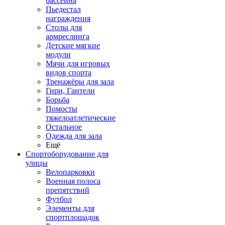
бассейна
Пьедестал
награждения
Столы для
армреслинга
Детские мягкие
модули
Мячи для игровых
видов спорта
Тренажёры для зала
Гири, Гантели
Борьба
Помосты
тяжелоатлетические
Остальное
Одежда для зала
Ещё
Спортоборудование для
улицы
Велопарковки
Военная полоса
препятствий
Футбол
Элементы для
спортплощадок