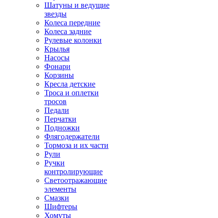
Шатуны и ведущие
звезды
Колеса передние
Колеса задние
Рулевые колонки
Крылья
Насосы
Фонари
Корзины
Кресла детские
Троса и оплетки
тросов
Педали
Перчатки
Подножки
Флягодержатели
Тормоза и их части
Рули
Ручки
контролирующие
Светоотражающие
элементы
Смазки
Шифтеры
Хомуты