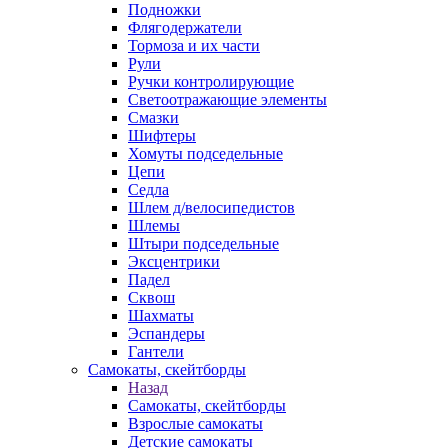
Подножки
Флягодержатели
Тормоза и их части
Рули
Ручки контролирующие
Светоотражающие элементы
Смазки
Шифтеры
Хомуты подседельные
Цепи
Седла
Шлем д/велосипедистов
Шлемы
Штыри подседельные
Эксцентрики
Падел
Сквош
Шахматы
Эспандеры
Гантели
Самокаты, скейтборды
Назад
Самокаты, скейтборды
Взрослые самокаты
Детские самокаты