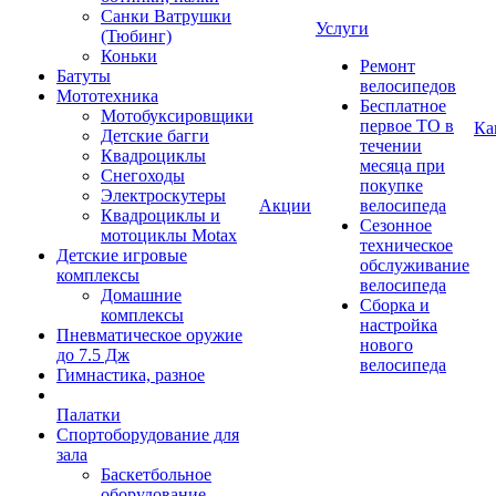
Санки Ватрушки
Услуги
(Тюбинг)
Коньки
Ремонт
Батуты
велосипедов
Мототехника
Бесплатное
Мотобуксировщики
первое ТО в
Ка
Детские багги
течении
Квадроциклы
месяца при
Снегоходы
покупке
Электроскутеры
Акции
велосипеда
Квадроциклы и
Сезонное
мотоциклы Motax
техническое
Детские игровые
обслуживание
комплексы
велосипеда
Домашние
Сборка и
комплексы
настройка
Пневматическое оружие
нового
до 7.5 Дж
велосипеда
Гимнастика, разное
Палатки
Спортоборудование для
зала
Баскетбольное
оборудование