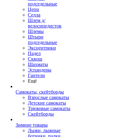
подседельные
Цепи
Седла
Шлем д/
велосипедистов
Шлемы
Штыри
подседельные
Эксцентрики
Падел
Сквош
Шахматы
Эспандеры
Гантели
Ещё
Самокаты, скейтборды
Взрослые самокаты
Детские самокаты
Трюковые самокаты
Скейтборды
Зимние товары
Лыжи, лыжные
ботинки, палки