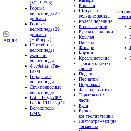
Камеры
(MTB 27,5)
Каретки
Горные
Шатуны и
Самок
велосипеды 26
ведущие звезды
скейт
дюймов
Колеса передние
Горные
Колеса задние
велосипеды 29
Рулевые колонки
дюймов
Крылья
(Найнеры)
Акции
Насосы
Шоссейные
Фонари
велосипеды
Корзины
Женские
Кресла детские
велосипеды
Троса и оплетки
Фэтбайки (Fat-
тросов
Bike)
Педали
Городские
Перчатки
велосипеды
Подножки
Двухподвесные
Флягодержатели
велосипеды
Тормоза и их
РАСПРОДАЖА
части
ВЕЛОСИПЕДОВ
Рули
Велосипеды
Ручки
BMX
контролирующие
Светоотражающие
элементы