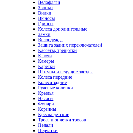
Велофляги
Звонки
Вилки
Выносы
Грипсы
Колеса дополнительные
Замки
Велоодежда
Защита задних переключателей
Кассеты, трещотки
Ключи
Камеры
Каретки
Шатуны и ведущие звезды
Колеса передние
Колеса задние
Рулевые колонки
Крылья
Насосы
Фонари
Корзины
Кресла детские
Троса и оплетки тросов
Педали
Перчатки