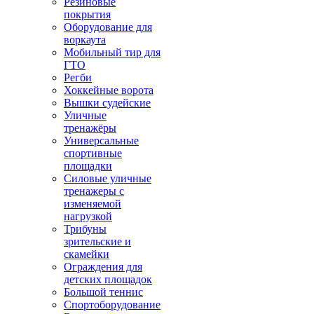
Резиновые
покрытия
Оборудование для
воркаута
Мобильный тир для
ГТО
Регби
Хоккейные ворота
Вышки судейские
Уличные
тренажёры
Универсальные
спортивные
площадки
Силовые уличные
тренажеры с
изменяемой
нагрузкой
Трибуны
зрительские и
скамейки
Ограждения для
детских площадок
Большой теннис
Спортоборудование