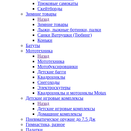
Трюковые самокаты
Скейтборды
Зимние товары
Назад
Зимние товары
Лыжи, лыжные ботинки, палки
Санки Ватрушки (Тюбинг)
Коньки
Батуты
Мототехника
Назад
Мототехника
Мотобуксировщики
Детские багги
Квадроциклы
Снегоходы
Электроскутеры
Квадроциклы и мотоциклы Motax
Детские игровые комплексы
Назад
Детские игровые комплексы
Домашние комплексы
Пневматическое оружие до 7.5 Дж
Гимнастика, разное
Палатки