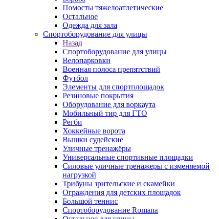
Помосты тяжелоатлетические
Остальное
Одежда для зала
Спортоборудование для улицы
Назад
Спортоборудование для улицы
Велопарковки
Военная полоса препятствий
Футбол
Элементы для спортплощадок
Резиновые покрытия
Оборудование для воркаута
Мобильный тир для ГТО
Регби
Хоккейные ворота
Вышки судейские
Уличные тренажёры
Универсальные спортивные площадки
Силовые уличные тренажеры с изменяемой
нагрузкой
Трибуны зрительские и скамейки
Ограждения для детских площадок
Большой теннис
Спортоборудование Romana
Остальное для улицы