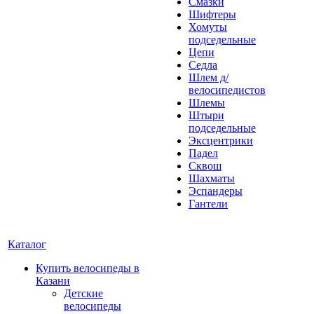
Смазки
Шифтеры
Хомуты
подседельные
Цепи
Седла
Шлем д/
велосипедистов
Шлемы
Штыри
подседельные
Эксцентрики
Падел
Сквош
Шахматы
Эспандеры
Гантели
Каталог
Купить велосипеды в
Казани
Детские
велосипеды