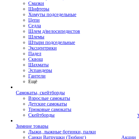
Смазки
Шифтеры
Хомуты подседельные
Цепи
Седла
Шлем д/велосипедистов
Шлемы
Штыри подседельные
Эксцентрики
Падел
Сквош
Шахматы
Эспандеры
Гантели
Ещё
Самокаты, скейтборды
Взрослые самокаты
Детские самокаты
Трюковые самокаты
Скейтборды
Зимние товары
Лыжи, лыжные ботинки, палки
Санки Ватрушки (Тюбинг)
Акции