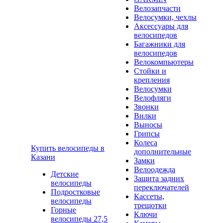
Велозапчасти
Велосумки, чехлы
Аксессуары для
велосипедов
Багажники для
велосипедов
Велокомпьютеры
Стойки и
крепления
Велосумки
Велофляги
Звонки
Вилки
Выносы
Грипсы
Колеса
Купить велосипеды в
дополнительные
Казани
Замки
Велоодежда
Детские
Защита задних
велосипеды
переключателей
Подростковые
Кассеты,
велосипеды
трещотки
Горные
Ключи
велосипеды 27,5