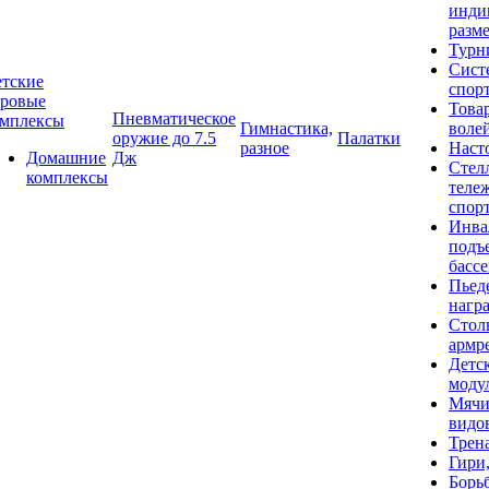
инди
разме
Турн
Сист
тские
спор
гровые
Това
Пневматическое
омплексы
Гимнастика,
воле
оружие до 7.5
Палатки
разное
Наст
Домашние
Дж
Стел
комплексы
теле
спор
Инва
подъ
басс
Пьед
нагр
Стол
армр
Детс
моду
Мячи
видо
Трен
Гири
Борь