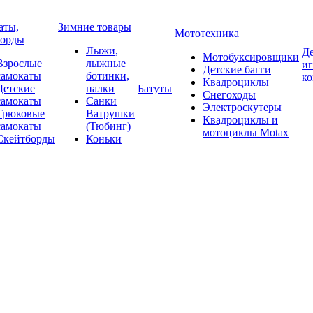
аты,
Зимние товары
Мототехника
борды
Лыжи,
Де
Мотобуксировщики
Взрослые
лыжные
и
Детские багги
самокаты
ботинки,
к
Квадроциклы
Детские
палки
Батуты
Снегоходы
самокаты
Санки
Электроскутеры
Трюковые
Ватрушки
Квадроциклы и
самокаты
(Тюбинг)
мотоциклы Motax
Скейтборды
Коньки