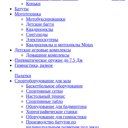
Коньки
Батуты
Мототехника
Мотобуксировщики
Детские багги
Квадроциклы
Снегоходы
Электроскутеры
Квадроциклы и мотоциклы Motax
Детские игровые комплексы
Домашние комплексы
Пневматическое оружие до 7.5 Дж
Гимнастика, разное
Палатки
Спортоборудование для зала
Баскетбольное оборудование
Спортивные сетки
Настольный теннис
Спортивные табло
Оборудование для бадминтона
Хореографические станки
Оборудование для гимнастики
Производство батутов по
индивидуальным размерам под заказ