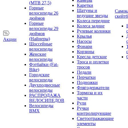
Камеры
(MTB 27,5)
Каретки
Горные
Шатуны и
Самок
велосипеды 26
ведущие звезды
скейт
дюймов
Колеса передние
Горные
Колеса задние
велосипеды 29
Рулевые колонки
дюймов
Крылья
(Найнеры)
Акции
Насосы
Шоссейные
Фонари
велосипеды
Корзины
Женские
Кресла детские
велосипеды
Троса и оплетки
Фэтбайки (Fat-
тросов
Bike)
Педали
Городские
Перчатки
велосипеды
Подножки
Двухподвесные
Флягодержатели
велосипеды
Тормоза и их
РАСПРОДАЖА
части
ВЕЛОСИПЕДОВ
Рули
Велосипеды
Ручки
BMX
контролирующие
Светоотражающие
элементы