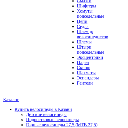
Смазки
Шифтеры
Хомуты
подседельные
Цепи
Седла
Шлем д/
велосипедистов
Шлемы
Штыри
подседельные
Эксцентрики
Падел
Сквош
Шахматы
Эспандеры
Гантели
Каталог
Купить велосипеды в Казани
Детские велосипеды
Подростковые велосипеды
Горные велосипеды 27,5 (MTB 27,5)