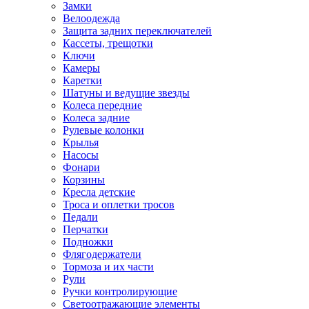
Замки
Велоодежда
Защита задних переключателей
Кассеты, трещотки
Ключи
Камеры
Каретки
Шатуны и ведущие звезды
Колеса передние
Колеса задние
Рулевые колонки
Крылья
Насосы
Фонари
Корзины
Кресла детские
Троса и оплетки тросов
Педали
Перчатки
Подножки
Флягодержатели
Тормоза и их части
Рули
Ручки контролирующие
Светоотражающие элементы