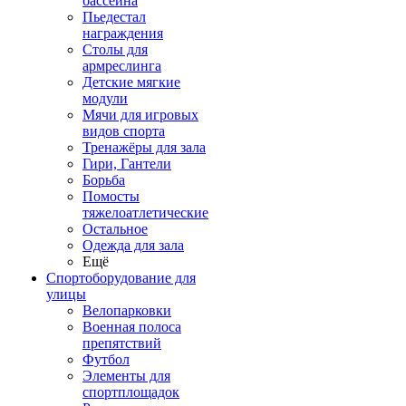
бассейна
Пьедестал
награждения
Столы для
армреслинга
Детские мягкие
модули
Мячи для игровых
видов спорта
Тренажёры для зала
Гири, Гантели
Борьба
Помосты
тяжелоатлетические
Остальное
Одежда для зала
Ещё
Спортоборудование для
улицы
Велопарковки
Военная полоса
препятствий
Футбол
Элементы для
спортплощадок