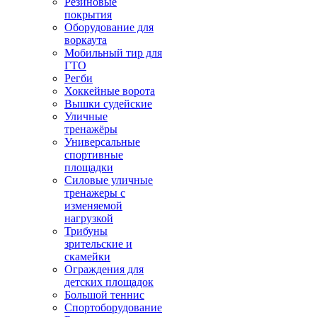
Резиновые
покрытия
Оборудование для
воркаута
Мобильный тир для
ГТО
Регби
Хоккейные ворота
Вышки судейские
Уличные
тренажёры
Универсальные
спортивные
площадки
Силовые уличные
тренажеры с
изменяемой
нагрузкой
Трибуны
зрительские и
скамейки
Ограждения для
детских площадок
Большой теннис
Спортоборудование