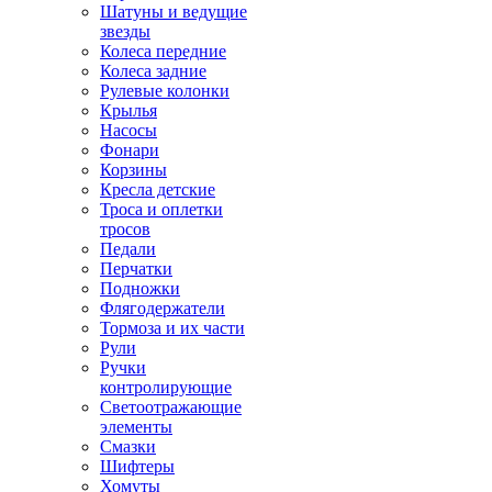
Шатуны и ведущие
звезды
Колеса передние
Колеса задние
Рулевые колонки
Крылья
Насосы
Фонари
Корзины
Кресла детские
Троса и оплетки
тросов
Педали
Перчатки
Подножки
Флягодержатели
Тормоза и их части
Рули
Ручки
контролирующие
Светоотражающие
элементы
Смазки
Шифтеры
Хомуты