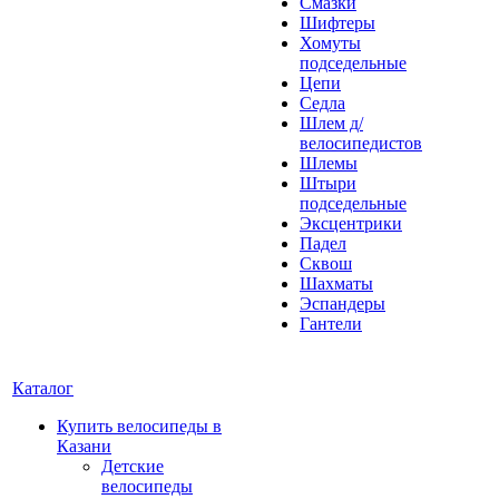
Смазки
Шифтеры
Хомуты
подседельные
Цепи
Седла
Шлем д/
велосипедистов
Шлемы
Штыри
подседельные
Эксцентрики
Падел
Сквош
Шахматы
Эспандеры
Гантели
Каталог
Купить велосипеды в
Казани
Детские
велосипеды