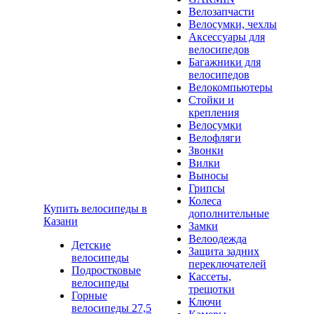
Велозапчасти
Велосумки, чехлы
Аксессуары для
велосипедов
Багажники для
велосипедов
Велокомпьютеры
Стойки и
крепления
Велосумки
Велофляги
Звонки
Вилки
Выносы
Грипсы
Колеса
Купить велосипеды в
дополнительные
Казани
Замки
Велоодежда
Детские
Защита задних
велосипеды
переключателей
Подростковые
Кассеты,
велосипеды
трещотки
Горные
Ключи
велосипеды 27,5