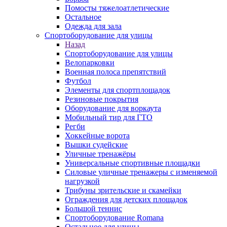
Помосты тяжелоатлетические
Остальное
Одежда для зала
Спортоборудование для улицы
Назад
Спортоборудование для улицы
Велопарковки
Военная полоса препятствий
Футбол
Элементы для спортплощадок
Резиновые покрытия
Оборудование для воркаута
Мобильный тир для ГТО
Регби
Хоккейные ворота
Вышки судейские
Уличные тренажёры
Универсальные спортивные площадки
Силовые уличные тренажеры с изменяемой
нагрузкой
Трибуны зрительские и скамейки
Ограждения для детских площадок
Большой теннис
Спортоборудование Romana
Остальное для улицы