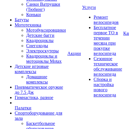
Санки Ватрушки
Услуги
(Тюбинг)
Коньки
Ремонт
Батуты
велосипедов
Мототехника
Бесплатное
Мотобуксировщики
первое ТО в
Ка
Детские багги
течении
Квадроциклы
месяца при
Снегоходы
покупке
Электроскутеры
Акции
велосипеда
Квадроциклы и
Сезонное
мотоциклы Motax
техническое
Детские игровые
обслуживание
комплексы
велосипеда
Домашние
Сборка и
комплексы
настройка
Пневматическое оружие
нового
до 7.5 Дж
велосипеда
Гимнастика, разное
Палатки
Спортоборудование для
зала
Баскетбольное
оборудование