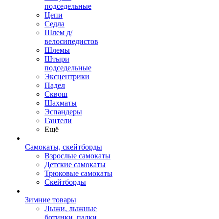
подседельные
Цепи
Седла
Шлем д/
велосипедистов
Шлемы
Штыри
подседельные
Эксцентрики
Падел
Сквош
Шахматы
Эспандеры
Гантели
Ещё
Самокаты, скейтборды
Взрослые самокаты
Детские самокаты
Трюковые самокаты
Скейтборды
Зимние товары
Лыжи, лыжные
ботинки, палки