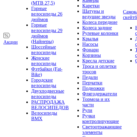
Камеры
(MTB 27,5)
Каретки
Горные
Шатуны и
Самок
велосипеды 26
ведущие звезды
скейт
дюймов
Колеса передние
Горные
Колеса задние
велосипеды 29
Рулевые колонки
дюймов
Крылья
(Найнеры)
Акции
Насосы
Шоссейные
Фонари
велосипеды
Корзины
Женские
Кресла детские
велосипеды
Троса и оплетки
Фэтбайки (Fat-
тросов
Bike)
Педали
Городские
Перчатки
велосипеды
Подножки
Двухподвесные
Флягодержатели
велосипеды
Тормоза и их
РАСПРОДАЖА
части
ВЕЛОСИПЕДОВ
Рули
Велосипеды
Ручки
BMX
контролирующие
Светоотражающие
элементы