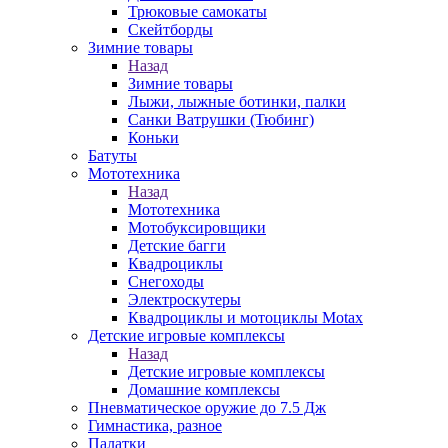
Трюковые самокаты
Скейтборды
Зимние товары
Назад
Зимние товары
Лыжи, лыжные ботинки, палки
Санки Ватрушки (Тюбинг)
Коньки
Батуты
Мототехника
Назад
Мототехника
Мотобуксировщики
Детские багги
Квадроциклы
Снегоходы
Электроскутеры
Квадроциклы и мотоциклы Motax
Детские игровые комплексы
Назад
Детские игровые комплексы
Домашние комплексы
Пневматическое оружие до 7.5 Дж
Гимнастика, разное
Палатки