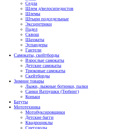
Седла
Шлем д/велосипедистов
Шлемы
Штыри подседельные
Эксцентрики
Падел
Сквош
Шахматы
Эспандеры
Гантели
Самокаты, скейтборды
Взрослые самокаты
Детские самокаты
Трюковые самокаты
Скейтборды
Зимние товары
Лыжи, лыжные ботинки, палки
Санки Ватрушки (Тюбинг)
Коньки
Батуты
Мототехника
Мотобуксировщики
Детские багги
Квадроциклы
Снегоходы