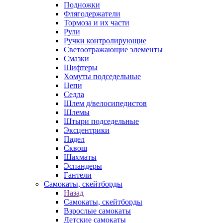
Подножки
Флягодержатели
Тормоза и их части
Рули
Ручки контролирующие
Светоотражающие элементы
Смазки
Шифтеры
Хомуты подседельные
Цепи
Седла
Шлем д/велосипедистов
Шлемы
Штыри подседельные
Эксцентрики
Падел
Сквош
Шахматы
Эспандеры
Гантели
Самокаты, скейтборды
Назад
Самокаты, скейтборды
Взрослые самокаты
Детские самокаты