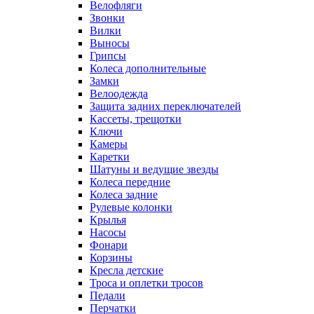
Велофляги
Звонки
Вилки
Выносы
Грипсы
Колеса дополнительные
Замки
Велоодежда
Защита задних переключателей
Кассеты, трещотки
Ключи
Камеры
Каретки
Шатуны и ведущие звезды
Колеса передние
Колеса задние
Рулевые колонки
Крылья
Насосы
Фонари
Корзины
Кресла детские
Троса и оплетки тросов
Педали
Перчатки