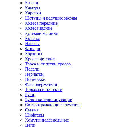
Ключи
Камеры
Каретки
Шатуны и ведущие звезды
Колеса передние
Колеса задние
Рулевые колонки
Крылья
Насосы
Фонари
Корзины
Кресла детские
Троса и оплетки тросов
Педали
Перчатки
Подножки
Флягодержатели
Тормоза и их части
Рули
Ручки контролирующие
Светоотражающие элементы
Смазки
Шифтеры
Хомуты подседельные
Цепи